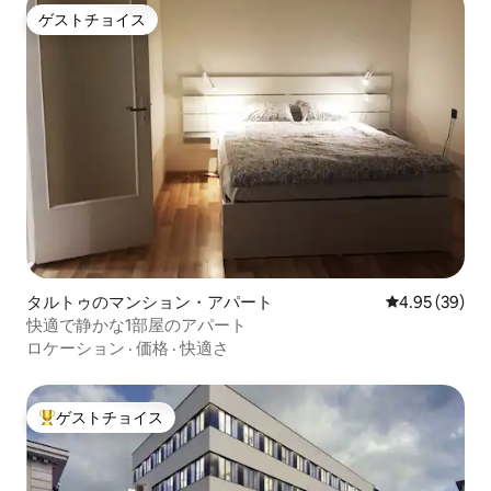
ゲストチョイス
ゲストチョイス
タルトゥのマンション・アパート
レビュー39件
4.95 (39)
快適で静かな1部屋のアパート
ロケーション
·
価格
·
快適さ
ゲストチョイス
大好評のゲストチョイスです。