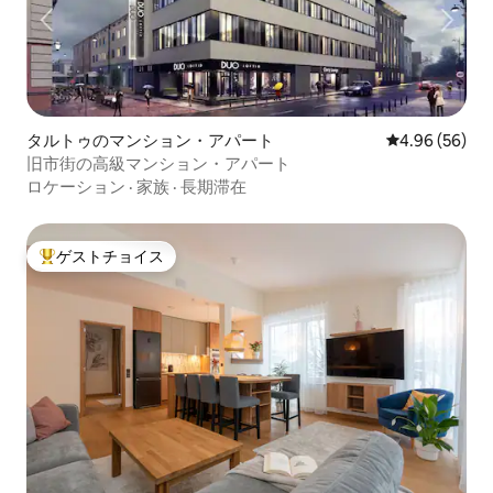
タルトゥのマンション・アパート
レビュー56件
4.96 (56)
旧市街の高級マンション・アパート
ロケーション
·
家族
·
長期滞在
ゲストチョイス
大好評のゲストチョイスです。