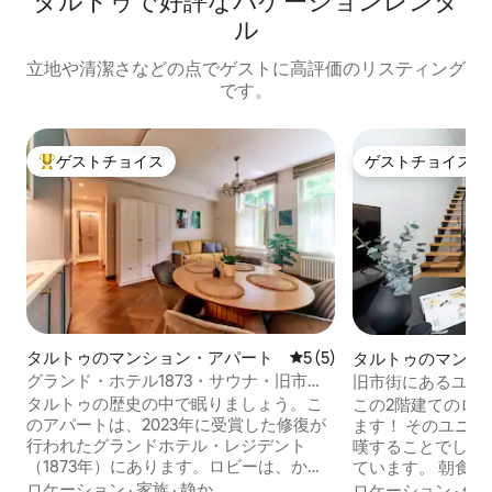
タルトゥで好評なバケーションレンタ
ル
立地や清潔さなどの点でゲストに高評価のリスティング
です。
ゲストチョイス
ゲストチョイス
大好評のゲストチョイスです。
ゲストチョイス
タルトゥのマンション・アパート
レビュー5件、5つ星中5つ
5 (5)
タルトゥのマンシ
ート
グランド・ホテル1873・サウナ・旧市
旧市街にあるユニ
街・日当たりが良く穏やか
カフェ、映画館付
タルトゥの歴史の中で眠りましょう。こ
この2階建てのロ
のアパートは、2023年に受賞した修復が
ます！ そのユニ
行われたグランドホテル・レジデント
嘆することでしょ
（1873年）にあります。ロビーは、かつ
ています。 朝食がお好きな方は、1階のベ
てホテルだったため、今でもホテルのよ
ーカリーでお気に
ロケーション
·
家族
·
静か
ロケーション
·
価