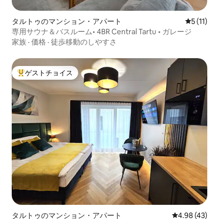
タルトゥのマンション・アパート
レビュー1
5 (11)
専用サウナ＆バスルーム• 4BR Central Tartu • ガレージ
家族
·
価格
·
徒歩移動のしやすさ
ゲストチョイス
大好評のゲストチョイスです。
タルトゥのマンション・アパート
レビュー43件
4.98 (43)