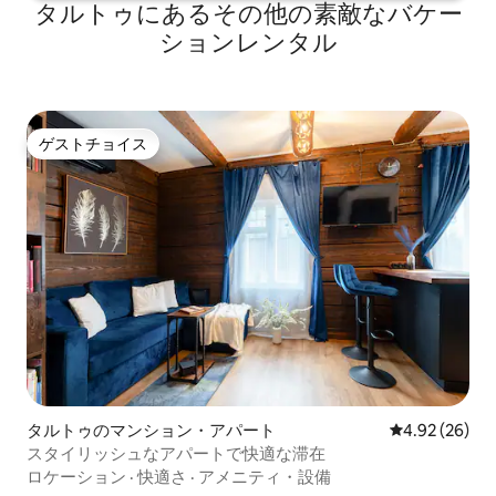
タルトゥにあるその他の素敵なバケー
ションレンタル
ゲストチョイス
ゲストチョイス
タルトゥのマンション・アパート
レビュー26件
4.92 (26)
スタイリッシュなアパートで快適な滞在
ロケーション
·
快適さ
·
アメニティ・設備