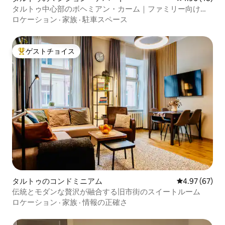
タルトゥ中心部のボヘミアン・カーム｜ファミリー向けア
パート
ロケーション
·
家族
·
駐車スペース
ゲストチョイス
大好評のゲストチョイスです。
タルトゥのコンドミニアム
レビュー67件
4.97 (67)
伝統とモダンな贅沢が融合する旧市街のスイートルーム
ロケーション
·
家族
·
情報の正確さ