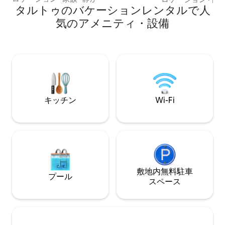
うに見えます。アパートメント内のプラ
タルトゥのバケーションレンタルで人
楽しみいただけます。☕ フィ
イベートサウナ、静かな緑の中庭に面し
ァンの方には、2
気のアメニティ・設備
た日当たりの良い南向きの窓、5分の場所
ございます。 アパートのロケーションは
にある市庁舎広場、玄関先のトーオメマ
タルトゥで最高の
ギ公園。プレミアム200×200cmのラスベ
です。植物園、ト
ガスキングマットレス、お子様用ソファ
散歩道まで1分です。 近くのRüütli
ベッド、エアコン、バスルームの床暖
車の通行禁止の大
房、すべてのストリーミングアプリが使
ォーマンス、屋台
える65インチテレビ、500MbitのWi-Fi。
を楽しめます！
最大4名様までご利用いただける、真の快
キッチン
Wi-Fi
適さ。
敷地内無料駐⁠車
プール
ス⁠ペ⁠ー⁠ス