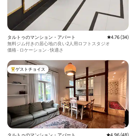
タルトゥのマンション・アパート
レビュー34件
4.76 (34)
無料ジム付きの居心地の良い2人用ロフトスタジオ
価格
·
ロケーション
·
快適さ
ゲストチョイス
大好評のゲストチョイスです。
タルトゥのマンション・アパート
レビュー48件
4.96 (48)