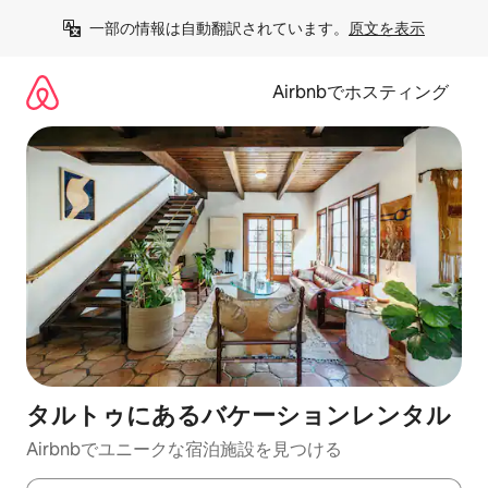
コ
一部の情報は自動翻訳されています。
原文を表示
ン
テ
ン
Airbnbでホスティング
ツ
に
ス
キ
ッ
プ
タルトゥにあるバケーションレンタル
Airbnbでユニークな宿泊施設を見つける