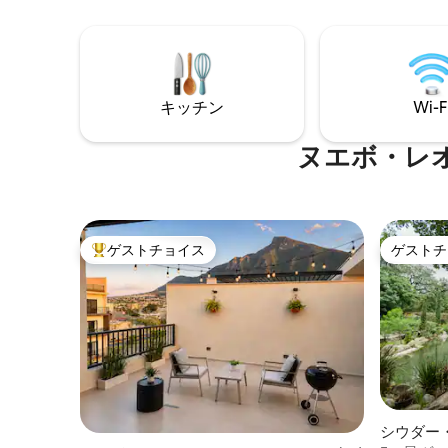
ません！
ッチン、ダイニングルーム、ソファベッ
てください！
ド付きのソーシャルエリア、オニキスの
テーブル、暖炉、冷凍庫、フルバスルー
ム、テレビ、テラス（アームチェア） 上
階：寝室、クイーンサイズベッド、テレ
キッチン
Wi-F
ビ、ミニバー、机 プール、ジム、会議室
ヌエボ・レ
ゲストチョイス
ゲストチ
大好評のゲストチョイスです。
ゲストチ
シウダー