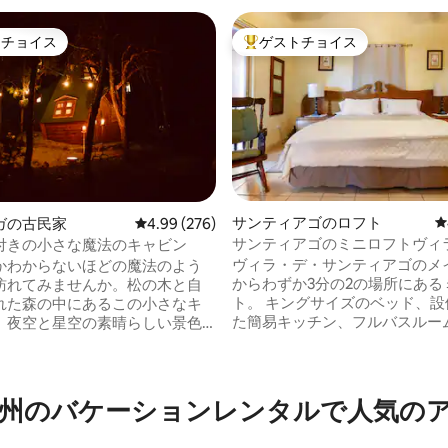
トチョイス
ゲストチョイス
ゲストチョイスです。
大好評のゲストチョイスです。
サンティアゴのロフト
レ
ガの古民家
レビュー276件、5つ星中4.99つ星の平均評価
4.99 (276)
サンティアゴのミニロフトヴィ
付きの小さな魔法のキャビン
ヴィラ・デ・サンティアゴのメ
かわからないほどの魔法のよう
からわずか3分の2の場所にある
訪れてみませんか。松の木と自
中4.95つ星の平均評価
ト。 キングサイズのベッド、設
れた森の中にあるこの小さなキ
た簡易キッチン、フルバスルー
、夜空と星空の素晴らしい景色
ーゼットが備わっています。 国道に簡単
がら、2人のためのロマンチック
にアクセスできます。 ロフトは宿泊施設
を提供します。必要なすべての
の中にあり、2軒の家があります
いくつかのサプライズ、そして
父母の住む家で、もう1軒はAIR
別なディテールを備えた夢の空
州のバケーションレンタルで人気の
されているロフトです:) 基本的に、2つの
れまでにないほどパートナーと
家は同じ場所にありますが、完
とができます。これ以上は言い