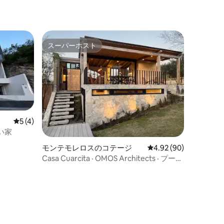
スーパーホスト
スーパーホスト
レビュー4件、5つ星中5つ星の平均評価
5 (4)
い家
モンテモレロスのコテージ
レビュー90件、5つ星
4.92 (90)
Casa Cuarcita · OMOS Architects · プール
· 湖