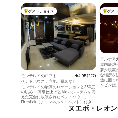
ゲストチョイス
ゲス
大好評のゲストチョイスです。
大好評の
アルテア
屋内暖炉
夢か現実
な場所を
モンテレイのロフト
レビュー227件、5つ星
4.95 (227)
然に囲ま
ペントハウス：立地、眺めなど
ャビンは
モンテレイの最高のロケーションと360度
を眺めな
の眺め！ 高級仕上げとAlexaシステムを備
な雰囲気
えた完全に改装されたペントハウス。
快適さ、
Firestick（チャンネル＆イベント）付きの
多くの特
ヌエボ・レオン
65インチと50インチの2つの画面。アクセ
間で、こ
スが簡単で安全なエリアに位置していま
楽しむこ
す。 2階建てのペントハウス： 下の階：キ