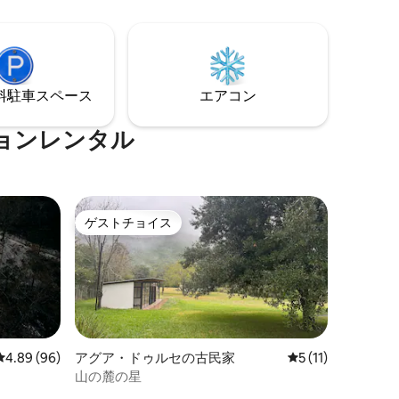
通って25分です。
⁠車ス⁠ペ⁠ー⁠ス
エアコン
ョンレンタル
ゲストチョイス
ゲストチョイス
レビュー96件、5つ星中4.89つ星の平均評価
4.89 (96)
アグア・ドゥルセの古民家
レビュー11件、5
5 (11)
山の麓の星