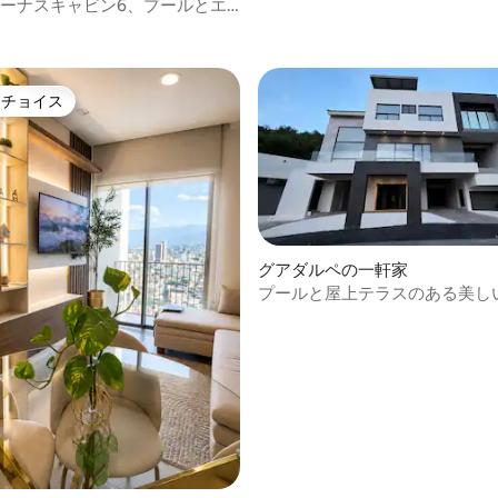
ス
ィーナスキャビン6、プールとエ
つ星中5つ星の平均評価
き
トチョイス
ゲストチョイスです。
グアダルペの一軒家
プールと屋上テラスのある美し
中4.8つ星の平均評価