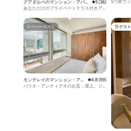
ログハウ
5つ星ヴ
グアダルペのマンション・アパー
レビュー36件、5
5 (36)
アコン付
ト
あなただけのプライベートテラス付きア
パートメント
スーパーホスト
ゲス
スーパーホスト
大好評の
モンテレイのマンション・アパ
レビュー59件、5つ星
4.8 (59)
ート
バリオ・アンティグオのお宝：屋上、ジ
ム、街の眺め！