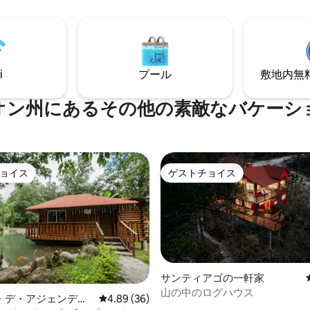
しています。
おとぎ話のような体験をしに来
 🪄🦄
i
プール
敷地内無料駐
オン州にあるその他の素敵なバケーシ
ョイス
ゲストチョイス
ョイス
ゲストチョイス
サンティアゴの一軒家
山の中のログハウス
・デ・アジェンデの
レビュー36件、5つ星中4.89つ星の平均評価
4.89 (36)