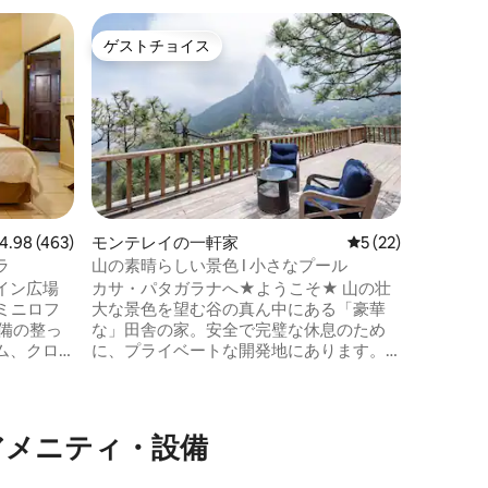
カノアス
ゲストチョイス
ゲス
ゲストチョイス
大好評
カバーニ
街の喧騒
シャレー
2000
丁寧に改
れた美し
れた90
キューエ
すべての
ビュー463件、5つ星中4.98つ星の平均評価
4.98 (463)
モンテレイの一軒家
レビュー22件、5
5 (22)
ル電話の
ラ
山の素晴らしい景色 I 小さなプール
宿泊施設
イン広場
カサ・パタガラナへ★ようこそ★ 山の壮
空調が整
ミニロフ
大な景色を望む谷の真ん中にある「豪華
備の整っ
な」田舎の家。安全で完璧な休息のため
ム、クロ
に、プライベートな開発地にあります。
日常の人工的な騒音から完全に隔離され
た自然の中で過ごす時間を楽しむのに最
。1軒は祖
適です。 24時間365日セキュリティがあ
BNBで公開
る住宅地にあり、サンペドロ・ガルサ・
アメニティ・設備
ガルシアからわずか20分、モンテレイ市
全に独立
からモンテレイ・サルティージョ公道を