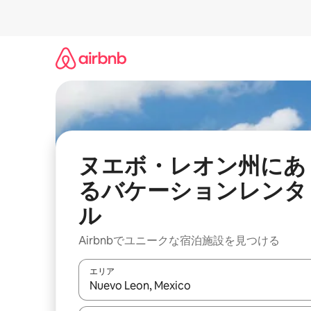
コ
ン
テ
ン
ツ
に
ス
キ
ッ
プ
ヌエボ・レオン州にあ
るバケーションレンタ
ル
Airbnbでユニークな宿泊施設を見つける
エリア
検索結果が表示されたら、上下の矢印キーを使っ