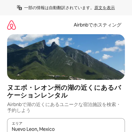
コ
一部の情報は自動翻訳されています。
原文を表示
ン
テ
ン
Airbnbでホスティング
ツ
に
ス
キ
ッ
プ
ヌエボ・レオン州の湖の近くにあるバ
ケーションレンタル
Airbnbで湖の近くにあるユニークな宿泊施設を検索・
予約しよう
エリア
検索結果が表示されたら、上下の矢印キーを使って移動するか、