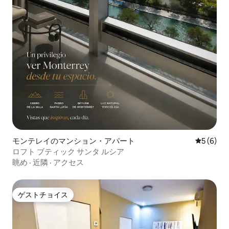
モンテレイのマンション・アパート
レビュー
5 (6)
ロフト ブティック サンタ ルシア
眺め
·
近隣
·
アクセス
ゲストチョイス
ゲストチョイス