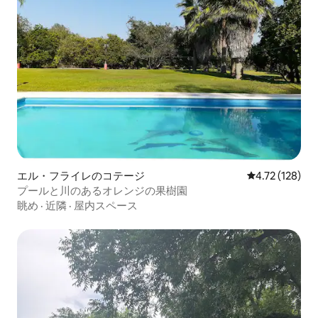
エル・フライレのコテージ
レビュー128件
4.72 (128)
プールと川のあるオレンジの果樹園
眺め
·
近隣
·
屋内スペース