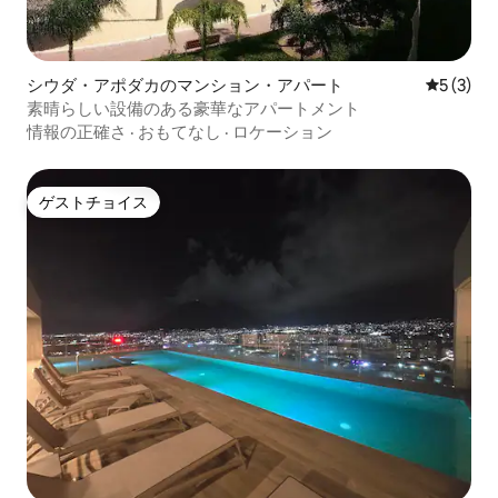
シウダ・アポダカのマンション・アパート
レビュー
5 (3)
素晴らしい設備のある豪華なアパートメント
情報の正確さ
·
おもてなし
·
ロケーション
ゲストチョイス
ゲストチョイス