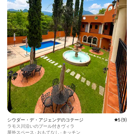
シウダー・デ・アジェンデのコテージ
レビュー
5 (9)
ラモス川沿いのプール付きヴィラ
屋外スペース
·
おもてなし
·
キッチン