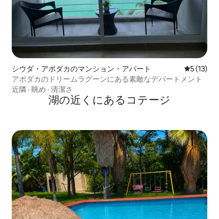
シウダ・アポダカのマンション・アパート
レビュー1
5 (13)
アポダカのドリームラグーンにある素敵なデパートメント
近隣
·
眺め
·
清潔さ
湖の近くにあるコテージ