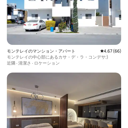
モンテレイのマンション・アパート
レビュー66件
4.67 (66)
モンテレイの中心部にあるカサ・デ・ラ・コンデサ:)
近隣
·
清潔さ
·
ロケーション