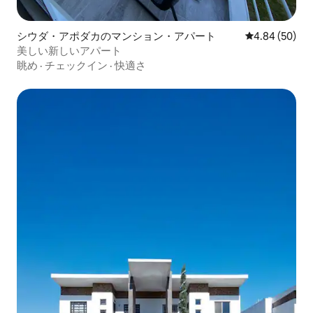
シウダ・アポダカのマンション・アパート
レビュー50件
4.84 (50)
美しい新しいアパート
眺め
·
チェックイン
·
快適さ