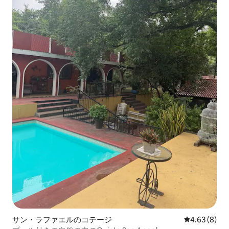
サン・ラファエルのコテージ
レビュー8件
4.63 (8)