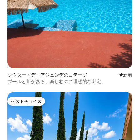
シウダー・デ・アジェンデのコテージ
新しい宿
新着
プールと川がある、楽しむのに理想的な邸宅。
ゲストチョイス
ゲストチョイス