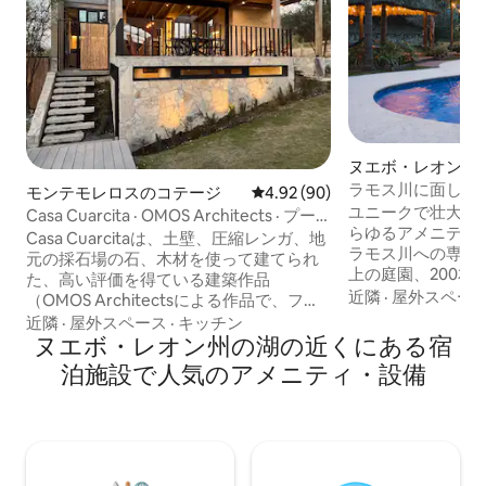
ヌエボ・レオンの
ラモス川に面した
モンテモレロスのコテージ
レビュー90件、5つ星中4.92
4.92 (90)
ラ
ユニークで壮大な
Casa Cuarcita · OMOS Architects · プー
らゆるアメニティ
ル · 湖
Casa Cuarcitaは、土壁、圧縮レンガ、地
ラモス川への専用ア
元の採石場の石、木材を使って建てられ
上の庭園、200本
た、高い評価を得ている建築作品
100年を超える歴
近隣
·
屋外スペー
（OMOS Architectsによる作品で、フィ
必要なものがすべ
レンツェ・アーキテクチャー・プライズ
近隣
·
屋外スペース
·
キッチン
と、プールエリア
2024 のファイナリスト）です。24時間
ヌエボ・レオン州の湖の近くにある宿
ル。2つのキッチ
365日セキュリティを備えた、門のあるプ
泊施設で人気のアメニティ・設備
キューグリル、薪
ライベートコミュニティの中にあり、自
のファイヤーピッ
然の湖と満天の星空が楽しめます。年間
卓球、テーブルサ
を通じて利用可能な専用温水プール。モ
チェリー、トラン
ンテモレロス渓谷に位置し、モンテレイ
ラパ。高速Wi-Fi
から1時間10分。平日に日常から離れた
り、週末に家族を招待したり、大切な人