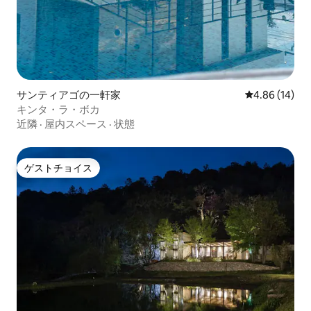
サンティアゴの一軒家
レビュー14件
4.86 (14)
キンタ・ラ・ボカ
近隣
·
屋内スペース
·
状態
ゲストチョイス
ゲストチョイス