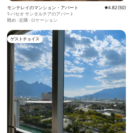
モンテレイのマンション・アパート
レビュー50件
4.82 (50)
1-パセオ サンタルチアのアパート
眺め
·
近隣
·
ロケーション
ゲストチョイス
ゲストチョイス