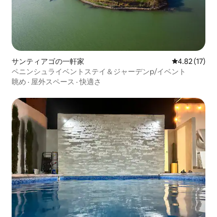
サンティアゴの一軒家
レビュー17件
4.82 (17)
ペニンシュライベントステイ＆ジャーデンp/イベント
眺め
·
屋外スペース
·
快適さ