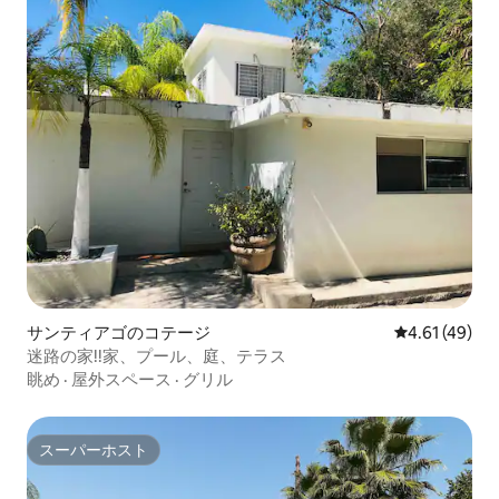
サンティアゴのコテージ
レビュー49件
4.61 (49)
迷路の家!!家、プール、庭、テラス
眺め
·
屋外スペース
·
グリル
スーパーホスト
スーパーホスト