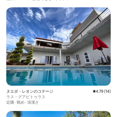
ヌエボ・レオンのコテージ
レビュー14件
4.79 (14)
ラス・グアピトゥラス
近隣
·
眺め
·
清潔さ