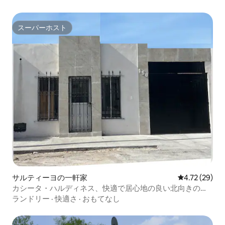
スーパーホスト
スーパーホスト
サルティーヨの一軒家
レビュー29件
4.72 (29)
カシータ・ハルディネス、快適で居心地の良い北向きのお
家
ランドリー
·
快適さ
·
おもてなし