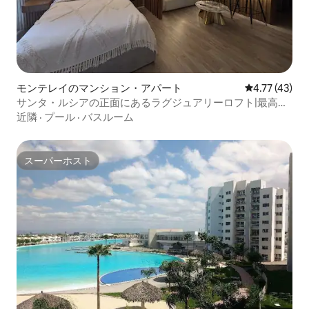
モンテレイのマンション・アパート
レビュー43件
4.77 (43)
サンタ・ルシアの正面にあるラグジュアリーロフト|最高の
ロケーション
近隣
·
プール
·
バスルーム
スーパーホスト
スーパーホスト