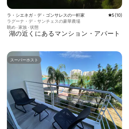
ラ・シエネガ・デ・ゴンサレスの一軒家
レビュー1
5 (10)
ラグーナ・デ・サンチェスの豪華農場
眺め
·
家族
·
状態
湖の近くにあるマンション・アパート
スーパーホスト
スーパーホスト