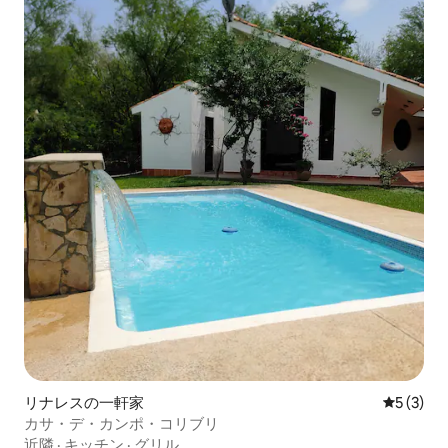
リナレスの一軒家
レビュー
5 (3)
カサ・デ・カンポ・コリブリ
近隣
·
キッチン
·
グリル