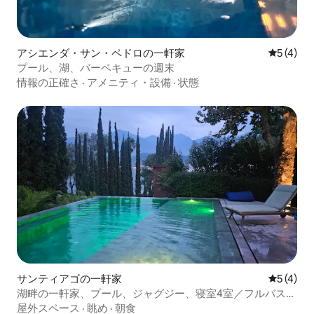
アシエンダ・サン・ペドロの一軒家
レビュー
5 (4)
プール、湖、バーベキューの週末
情報の正確さ
·
アメニティ・設備
·
状態
サンティアゴの一軒家
レビュー
5 (4)
湖畔の一軒家、プール、ジャグジー、寝室4室／フルバスル
ーム3室
屋外スペース
·
眺め
·
朝食