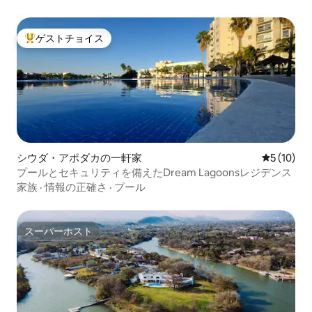
ゲストチョイス
大好評のゲストチョイスです。
シウダ・アポダカの一軒家
レビュー1
5 (10)
プールとセキュリティを備えたDream Lagoonsレジデンス
家族
·
情報の正確さ
·
プール
スーパーホスト
スーパーホスト