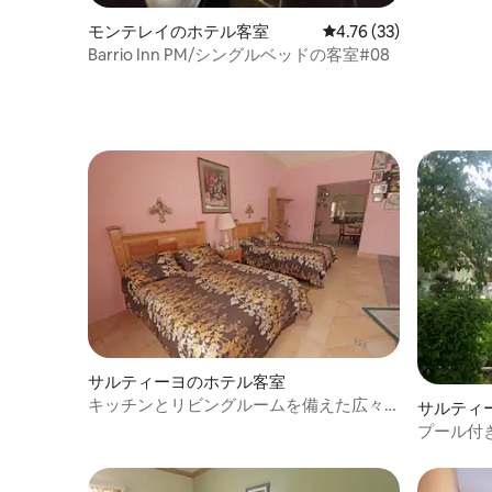
モンテレイのホテル客室
レビュー33件、5つ星中
4.76 (33)
Barrio Inn PM/シングルベッドの客室#08
サルティーヨのホテル客室
キッチンとリビングルームを備えた広々
サルティ
としたスイート| 2ベッドルーム
プール付
きダブル