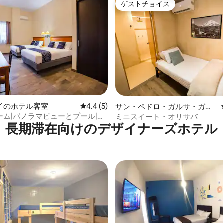
ゲストチョイス
ゲストチョイス
イのホテル客室
レビュー5件、5つ星中4.4つ星の平均評価
4.4 (5)
サン・ペドロ・ガルサ・ガル
シアのホテル客室
ーム|パノラマビューとプール|エ
ミニスイート・オリサバ
長期滞在向⁠け⁠のデ⁠ザ⁠イ⁠ナ⁠ー⁠ズホ⁠テ⁠ル
-Fi