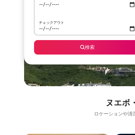
チェックアウト
検索
ヌエボ・レ
ロケーションや清⁠潔⁠さ⁠