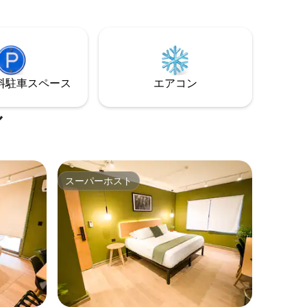
とができ
暖房
⁠車ス⁠ペ⁠ー⁠ス
エアコン
ル
スーパーホスト
スーパーホスト