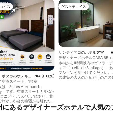
ョイス
ゲストチョイス
ョイス
ゲストチョイス
サンティアゴのホテル客室
デザイナーズホテルCASA BE
ロ）
市街から1時間以内のヴィラ・
ィアゴ（Villa de Santiago
プションを見つけてください。
4.85つ星の平均評価
アポダカのホテル客
レビュー126件、5つ星中4.91つ星の平均評価
4.91 (126)
の建築の大人のためだけのこの
イ空港スイート、1号室
ホテルは、あなたが逃避の必要
Suites Aeropuerto
るときはいつでもBEプランにな
rrey」です。空港のターミナルCか
自然に囲まれた環境に浸り、日
コロニア・アルメリアにあり、非
れてください。カップルや友人
で静か、都会の喧騒から離れた
で、国道のウェディングイベン
デ⁠ザ⁠イ⁠ナ⁠ー⁠ズホ⁠テ⁠ル⁠で人⁠気⁠のア⁠
ります。工業地帯に来る場合、
近くで、メイン広場から1 km
利用する場合、または観光で来
あり、町のさまざまなレストラ