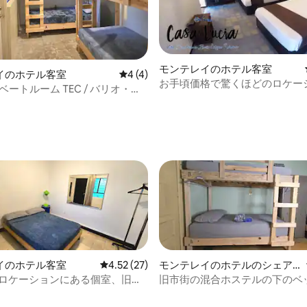
中4.9つ星の平均評価
モンテレイのホテル客室
イのホテル客室
レビュー4件、5つ星中4つ星の平均評価
4 (4)
お手頃価格で驚くほどのロケー
イベートルーム TEC / バリオ・ア
あるホテル
 / フンディドラ
イのホテル客室
レビュー27件、5つ星中4.52つ星の平均評価
4.52 (27)
モンテレイのホテルのシェア
ルーム
高のロケーションにある個室、旧市
旧市街の混合ホステルの下のベ
「A」！