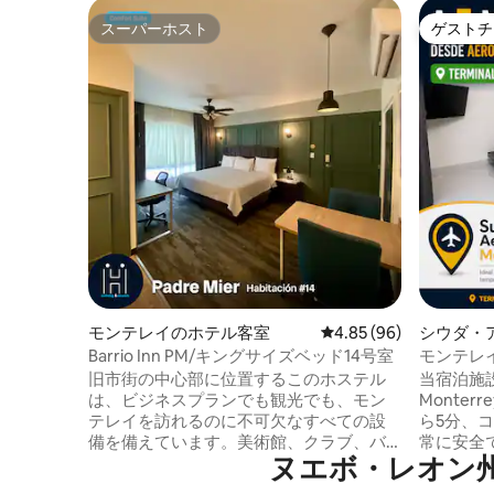
スーパーホスト
ゲストチ
スーパーホスト
ゲストチ
モンテレイのホテル客室
レビュー96件、5つ星中
4.85 (96)
シウダ・
室
Barrio Inn PM/キングサイズベッド14号室
モンテレ
旧市街の中心部に位置するこのホステル
当宿泊施設は「
は、ビジネスプランでも観光でも、モン
Monte
テレイを訪れるのに不可欠なすべての設
ら5分、
備を備えています。美術館、クラブ、バ
常に安全
ヌエボ・レオン州にある
ー、レストランの近くにあり、サンペド
場所にあ
ロから10分、フンディドラ公園から5分で
早朝便を