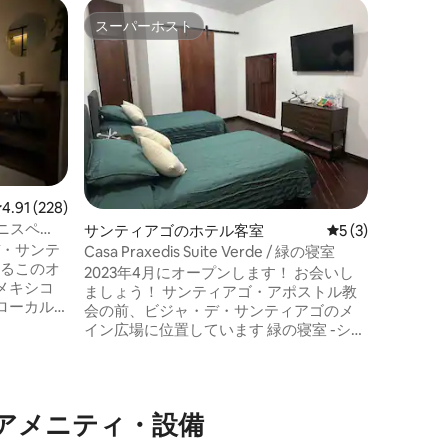
スーパーホスト
スーパ
スーパーホスト
スーパ
サンティ
美しい眺
レビュー228件、5つ星中4.91つ星の平均評価
4.91 (228)
自然の中
（ニスペ
サンティアゴのホテル客室
レビュー3件、5
5 (3)
い場所です 肉を焼いたり、おい
デ・サンテ
Casa Praxedis Suite Verde / 緑の寝室
スカーダを作り
）にあるこのオ
2023年4月にオープンします！ お会いし
ド1台のシン
メキシコ
ましょう！ サンティアゴ・アポストル教
し出され
ローカル
会の前、ビジャ・デ・サンティアゴのメ
かの部屋
性を感じ
イン広場に位置しています 緑の寝室 -シン
人まで宿
ります。
グルベッド2台 - フルバスルーム -テレビ -
の子供用
常から離
エアコンと暖房 サンティアゴ・アポスト
バーベキュ
に最適
ル大聖堂の真向かいにあるサンティア
部屋あた
ト会場の
ゴ・ビラのメイン広場に位置していま
メ⁠ニ⁠テ⁠ィ⁠・設⁠備
のところに
す。 グリーンベッドルーム -2 シングルベ
ンやこの
ッド -フルバスルーム -テレビ -エアコン＆