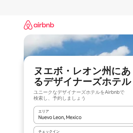
コ
ン
テ
ン
ツ
に
ス
キ
ッ
プ
ヌエボ・レオン州にあ
るデ⁠ザ⁠イ⁠ナ⁠ー⁠ズホ⁠テ⁠ル
ユニークなデ⁠ザ⁠イ⁠ナ⁠ー⁠ズホ⁠テ⁠ル⁠をAirbnb⁠で
検⁠索⁠し⁠、予⁠約し⁠ま⁠し⁠ょ⁠う
エリア
検索結果が表示されたら、上下の矢印キーを使っ
チェックイン