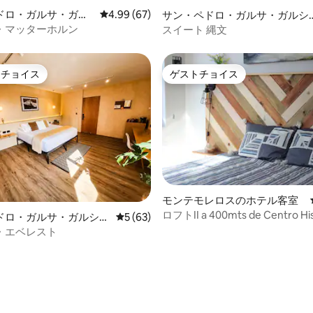
ドロ・ガルサ・ガル
レビュー67件、5つ星中4.99つ星の平均評価
4.99 (67)
サン・ペドロ・ガルサ・ガルシ
テル客室
のホテル客室
・マッターホルン
スイート 縄文
トチョイス
ゲストチョイス
ゲストチョイスです。
ゲストチョイス
モンテモレロスのホテル客室
ロフトII a 400mts de Centro His
ドロ・ガルサ・ガルシア
レビュー63件、5つ星中5つ星の平均評価
5 (63)
Montemorelos
客室
・エベレスト