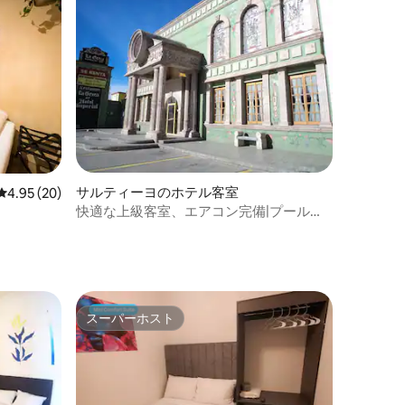
サルティーヨのホテル客室
レビュー20件、5つ星中4.95つ星の平均評価
4.95 (20)
快適な上級客室、エアコン完備|プール、
Wi-Fi
スーパーホスト
スーパーホスト