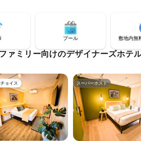
取りたい場合に最適です。専用
地域の観光スポットを楽しむこ
適なダブルマットレス2台、消毒
ます。
スルーム、Netflix、Wi-Fi、
、ガレージを完備しています。
、当宿泊施設の最も新しいエリ
まりいただきます。お支払いを
i
プール
敷地内無料駐
ております。お越しいただける
ちしております。
ファミリー向⁠け⁠のデ⁠ザ⁠イ⁠ナ⁠ー⁠ズホ⁠テ⁠
トチョイス
スーパーホスト
ゲストチョイスです。
スーパーホスト
4.74つ星の平均評価