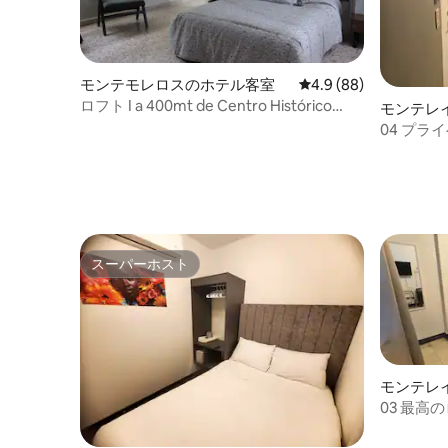
モンテモレロスのホテル客室
レビュー88件、5つ星
4.9 (88)
ロフト I a 400mt de Centro Histórico
モンテレ
Montemorelos
04 プラ
ンティグオ
スーパーホスト
スーパーホスト
モンテレ
03 最
街！