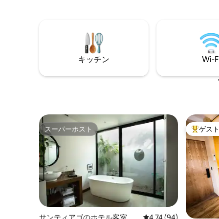
す。 フンディドーラ公園まで4キロ マル
て休息を
コ美術館 500メートル エスタディオBBVA
玄関、快
10 km 地下鉄駅から1 km テクノロジー大
済みの専用バ
学モンテレイ3.8キロ 領事館まで15.6キロ
エアコン
カス3.3キロ シンターメックス 2.9キロ マ
お客様は
クロプラザ（Macroplaza）600メートル
アにお泊
キッチン
Wi-F
パセオ・サンタ・ルシア 3.3キロ セブンイ
お願いし
レブンコンビニエンスストア 100メート
のをお待
ル
スーパーホスト
ゲス
スーパーホスト
大好評の
サンティアゴのホテル客室
レビュー94件、5つ星中
4.74 (94)