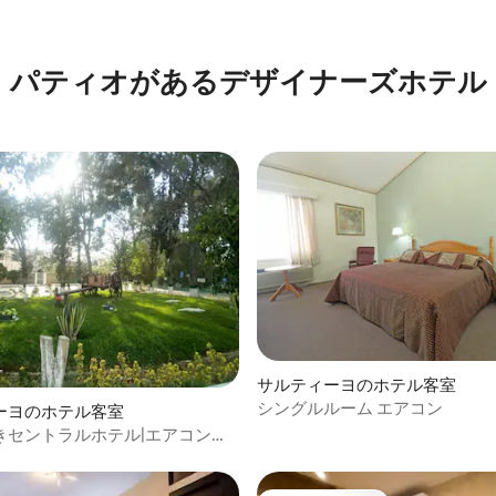
4.76つ星の平均評価
パティオがあるデ⁠ザ⁠イ⁠ナ⁠ー⁠ズホ⁠テ⁠ル
サルティーヨのホテル客室
シングルルーム エアコン
ーヨのホテル客室
きセントラルホテル|エアコン付
ルーム