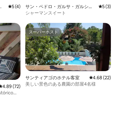
ア
レビュー4件、5つ星中5つ星の平均評価
5 (4)
サン・ペドロ・ガルサ・ガルシア
レビュー3件、5
5 (3)
のホテル客室
シャーマンスイート
スーパーホスト
スーパーホスト
サンティアゴのホテル客室
レビュー22件、5つ星
4.68 (22)
美しい景色のある農園の部屋4名様
レビュー72件、5つ星中4.89つ星の平均評価
4.89 (72)
tórico