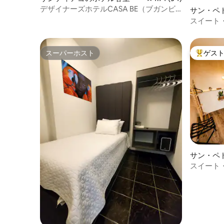
デザイナーズホテルCASA BE（ブガンビ
サン・ペ
リア）
シアのホ
スイート
スーパーホスト
ゲス
スーパーホスト
大好評の
サン・ペ
のホテル
スイート