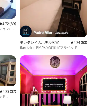
レビュー89件、5つ星中4.72つ星の平均評価
4.72 (89)
ションに
モンテレイのホテル客室
レビュー53件、5つ星
4.74 (53)
Barrio Inn PM/客室#13 ダブルベッド
レビュー37件、5つ星中4.73つ星の平均評価
4.73 (37)
ッド