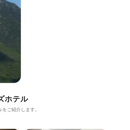
ズホ⁠テ⁠ル
⁠をご⁠紹⁠介し⁠ま⁠す⁠。