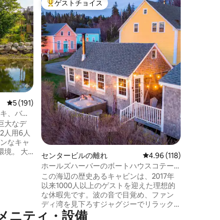
ゲストチョイス
ゲス
大好評のゲストチョイスです。
大好評
ザ・エス
プライベ
エスケー
ことがで
フロント
トなオー
ダンな新
キ、リラ
芝生、オ
ピットか
しみくだ
レビュー191件、5つ星中5つ星の平均評価
5 (191)
海岸線や
う！ こ
ッキ、バー
クスから
、サンセッ
巨大なデ
道路から
2人用6人
境。 大
センタービルの離れ
レビュー118件、5つ星
4.96 (118)
ペース
ホールズハーバーのボートハウスコテー
シェアに
ジ（露天風呂・ジャグジー付き）
この海辺の歴史あるキャビンは、2017年
以来1000人以上のゲストを迎えた理想的
な休暇先です。波の音で目覚め、ファン
ディ湾を見下ろすジャグジーでリラック
トはソフ
メニティ・設備
スしながら美しい夕日をお楽しみくださ
イベート