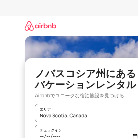
コ
ン
テ
ン
ツ
に
ス
キ
ッ
プ
ノバスコシア州にある
バケーションレンタル
Airbnbでユニークな宿泊施設を見つける
エリア
検索結果が表示されたら、上下の矢印キーを使っ
チェックイン