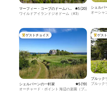
シェルバ
マーフィー・コーブのドームハウ
レビュー20件、5
5 (20)
オーシャ
ス
ワイルドアイランドジオドーム（#3）
トビーチ
ゲストチョイス
ゲス
大好評のゲストチョイスです。
大好評の
ブルック
ブルック
シェルバーンの一軒家
レビュー19件、5
5 (19)
オーチャード・ポイント 海辺の楽園（プ
ライベート）