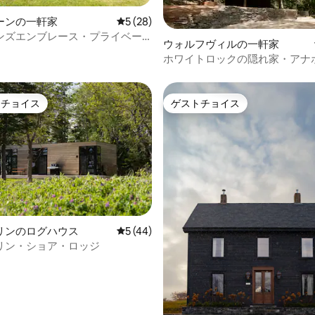
ーンの一軒家
レビュー28件、5つ星中5つ星の平均評価
5 (28)
つ星中5つ星の平均評価
ンズエンブレース・プライベー
ウォルフヴィルの一軒家
、7エーカー
ホワイトロックの隠れ家・アナ
バレー
トチョイス
ゲストチョイス
ゲストチョイスです。
ゲストチョイス
リンのログハウス
レビュー44件、5つ星中5つ星の平均評価
5 (44)
リン・ショア・ロッジ
つ星中5つ星の平均評価