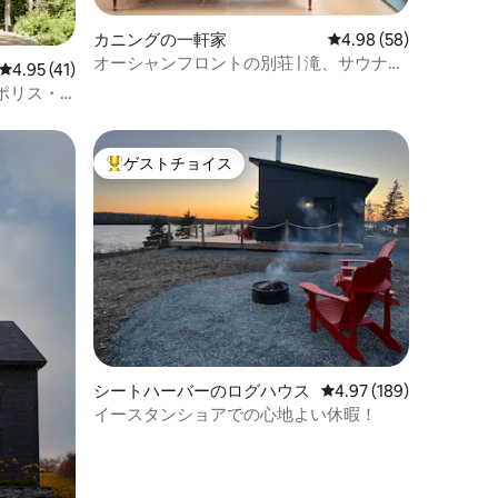
カニングの一軒家
レビュー58件、5つ星
4.98 (58)
オーシャンフロントの別荘 | 滝、サウナ、
レビュー41件、5つ星中4.95つ星の平均評価
4.95 (41)
潮の眺望
ポリス・
ゲストチョイス
大好評のゲストチョイスです。
シートハーバーのログハウス
レビュー189件、5つ星
4.97 (189)
イースタンショアでの心地よい休暇！