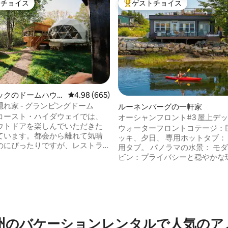
トチョイス
ゲストチョイス
ゲストチョイスです。
大好評のゲストチョイスです。
中4.93つ星の平均評価
ックのドームハウ
レビュー665件、5つ星中4.98つ星の平均評価
4.98 (665)
れ家 - グランピングドーム
ルーネンバーグの一軒家
コースト・ハイダウェイでは、
オーシャンフロント#3 屋上デ
ウトドアを楽しんでいただきた
ベキュー、2バス、ホットタブ
ウォーターフロントコテージ：
ています。都会から離れて気晴
ト
ッキ、夕日、 専用ホットタブ： 
のにぴったりですが、レストラ
用タブ。 パノラマの水景： モダンなキャ
ラクションからも遠くありませ
ビン：プライバシーと穏やかな環
エーカーの敷地内にある美しいカ
きなデッキ：屋外のリビングス
に囲まれた専用の星空ドームを
で、太陽の下で過ごすことも、
ください。 年間を通して営業し
引きこもることもできます。 野生動物と
。 この宿泊先は大人2名様向けで
の自然の隠れ家 カップル向けのロマンチ
ックな旅行先 床暖房、シャワータワー、
、薪を燃やすホットタブ、専用
クイーンマスター、追加のゲス
州のバケーションレンタルで人気のア
ーン付きガゼボ、サウナ、ファ
ァで寝ることができます。プラ