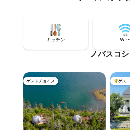
を覚ますか、ホットタブで星空を眺める
イヤーピット
のをお楽しみください。
ノーモー
キッチン
Wi-F
ノバスコシ
ゲストチョイス
ゲス
ゲストチョイス
大好評の