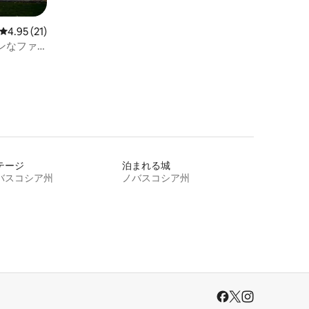
レビュー21件、5つ星中4.95つ星の平均評価
4.95 (21)
ンなファ
テージ
泊まれる城
バスコシア州
ノバスコシア州