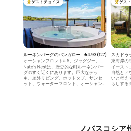
ゲストチョイス
ゲス
大好評のゲストチョイスです。
大好評の
ルーネンバーグのバンガロー
レビュー127件、5つ星
4.93 (127)
スカドゥ
ス
オーシャンフロント# 6、ジャグジー、夕
東海岸の隠
日、大きなデッキ、バーベキュー、ベッ
Nate's Nestは、歴史的な町ルーネンバー
イースト
ド2台
グのすぐ近くにあります。巨大なデッ
自然とア
キ、屋外リビング、ホットタブ、サンセ
いと考え
ット、ウォーターフロント、オーシャン
らしする
ビュー、2つのバスルーム、モダンなキッ
ンやアト
チン、友達が訪れるためのデンズを備え
ん。30
たとても魅力的なユニットです。HOOKd
エデの木
ホーム プライベートピアボートローンチ
お楽しみ
や水上での生活を楽しむ志を同じくする
ています
人々を含む、非常に珍しいコミュニティlil
す。 設備の整った専用キッチン、3つのバ
HOOKプロパティに位置しています。水
スルーム
ノバスコシア
を愛する人の夢。窓からきらめく水に目
のスクリ