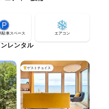
い。ビーチまで階段を上って行き、ビー
て設備が
チコンブで宝物を探しましょう。ご自身
でお食事をご用意いただくか、隣の有名
なロブスターパウンドレストランでお食
事をお楽しみください。ワイナリー訪
問、ケープスプリットでのハイキング、
世界で最も高い潮汐を見るなど、アナポ
⁠車ス⁠ペ⁠ー⁠ス
エアコン
リスバレーを体験しましょう！
ョンレンタル
ゲストチョイス
大好評のゲストチョイスです。