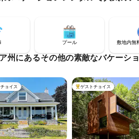
などがあります！ ATVとス
シェフのキッチン。四季を通し
ビルに対応しています！
整っています。
i
プール
敷地内無料駐
ア州にあるその他の素敵なバケーシ
トチョイス
ゲストチョイス
ゲストチョイスです。
大好評のゲストチョイスです。