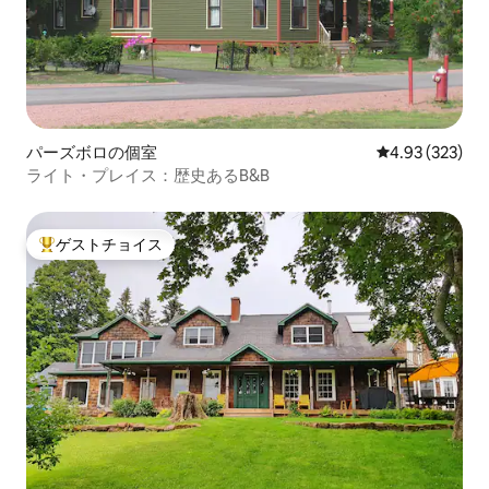
パーズボロの個室
レビュー323件
4.93 (323)
ライト・プレイス：歴史あるB&B
ゲストチョイス
大好評のゲストチョイスです。