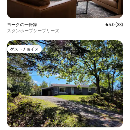
ヨークの一軒家
レビュー33
5.0 (33)
スタンホープシーブリーズ
ゲストチョイス
ゲストチョイス