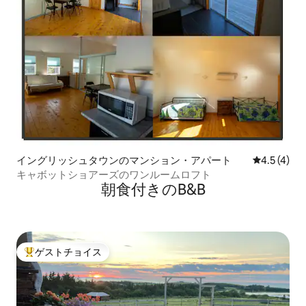
イングリッシュタウンのマンション・アパート
レビュー4
4.5 (4)
キャボットショアーズのワンルームロフト
朝食付きのB&B
ゲストチョイス
大好評のゲストチョイスです。