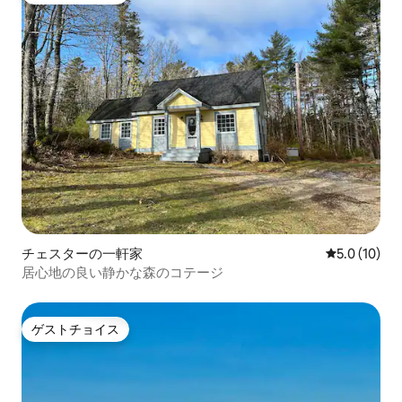
チェスターの一軒家
レビュー10
5.0 (10)
居心地の良い静かな森のコテージ
ゲストチョイス
ゲストチョイス