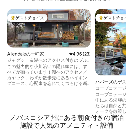
ゲストチョイス
ゲストチョイス
大好評のゲストチョイスです。
大好評のゲストチ
Allendaleの一軒家
レビュー23件、5つ星中4.96
4.96 (23)
ジャグジー＆湖へのアクセス付きのブル
ックサイド・バロー
この魅力的な小川沿いの隠れ家には、す
べてが揃っています！湖へのアクセス／
カヤック、わずか数歩先にあるハイキン
ハバーズのゲスト
グコース、心配事を忘れてくつろげる新
コーブコテージエ
しいホットタブ、肌寒い夜のための快適
ムアパート
コーブコテージは、
な薪ストーブ、備品が充実したグルメキ
中にある湖畔のエ
ッチン、玄関ポーチのブランコをお楽し
たちは自然と共生
みください。何よりも、家族連れやペッ
ォークを散策した
ト連れに最適です！こじんまりとしたお
ノバスコシア州にある朝食付きの宿泊
を楽しんだり、ニ
家ですが、2つのバスルーム、2つのベッ
り、庭園を散策し
ドルーム、プルアウト・ソファが備わっ
施設で人気のアメニティ・設備
を楽しんだりできます。 無香
ており、5～6名様が快適にご宿泊いただ