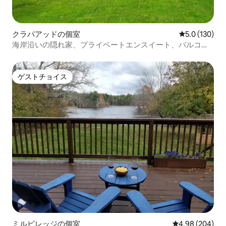
クラパアッドの個室
レビュー130
5.0 (130)
海岸沿いの隠れ家、プライベートエンスイート、バルコニ
ー、AHOY
ゲストチョイス
ゲストチョイス
ミルビレッジの個室
レビュー204件
4.98 (204)