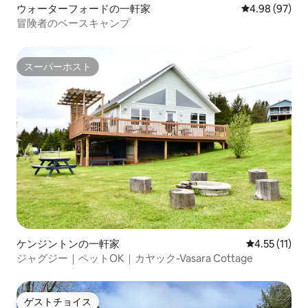
ウォーターフォードの一軒家
レビュー97件
4.98 (97)
冒険者のベースキャンプ
スーパーホスト
スーパーホスト
ケンジントンの一軒家
レビュー11件
4.55 (11)
ジャグジー｜ペットOK｜カヤック-Vasara Cottage
ゲストチョイス
ゲストチョイス