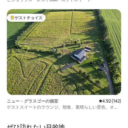
ゲストチョイス
大好評のゲストチョイスです。
ニュー・グラスゴーの個室
レビュー142件
4.92 (142)
ゲストスイートのラウンジ、朝食、素晴らしい景色、オフ
ィス
ぜひ訪⁠れ⁠た⁠い目⁠的⁠地