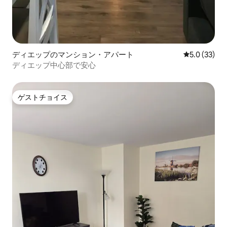
ディエップのマンション・アパート
レビュー33
5.0 (33)
ディエップ中心部で安心
ゲストチョイス
ゲストチョイス