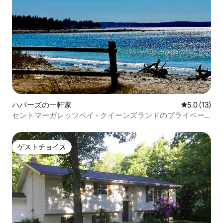
ハバーズの一軒家
レビュー13
5.0 (13)
セントマーガレッツベイ - クイーンズランドのプライベー
トビーチフロント
ゲストチョイス
ゲストチョイス