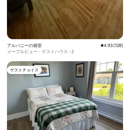
アルバニーの個室
レビュー128件
4.93 (128)
メープルビュー・ゲストハウス - 2
ゲストチョイス
ゲストチョイス