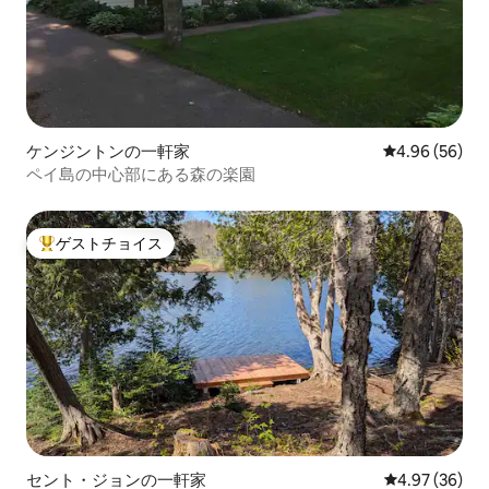
ケンジントンの一軒家
レビュー56件
4.96 (56)
ペイ島の中心部にある森の楽園
ゲストチョイス
大好評のゲストチョイスです。
セント・ジョンの一軒家
レビュー36件
4.97 (36)