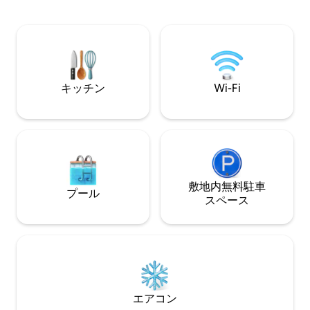
ナチュラル、綿10
けます。日々のストレスから解放され、
おります。 ご滞在にはDIY朝食バーが含
穏やかでプライベートな時間を過ごせる
まれています：パ
環境を提供していますが、生活必需品を
ロールオーツ、そ
補充できる施設も近くにあります。
と紅茶。 スタジオスイートは本館内のア
パートメントです。詳
IG、FB：covecott
キッチン
Wi-Fi
敷地内無料駐⁠車
プール
ス⁠ペ⁠ー⁠ス
エアコン