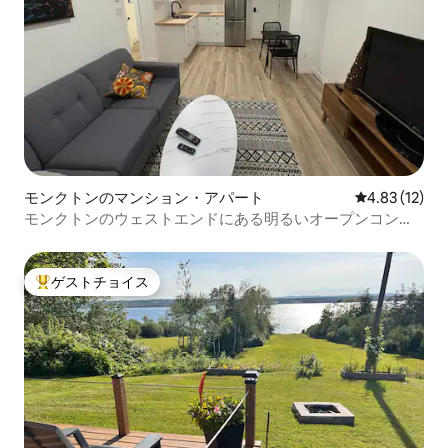
モンクトンのマンション・アパート
レビュー12件
4.83 (12)
モンクトンのウェストエンドにある明るいオープンコンセ
プトのリビング。
ゲストチョイス
大好評のゲストチョイスです。