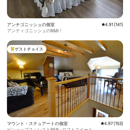
アンチゴニッシュの個室
レビュー141
4.91 (141)
アンティゴニッシュのB&B！
ゲストチョイス
大好評のゲストチョイスです。
マウント・ステュアートの個室
レビュー153件
4.97 (153)
ビショップス・レストB&B - ロフトスイート