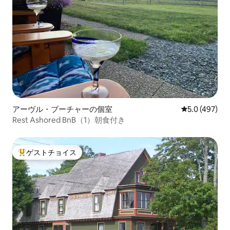
アーヴル・ブーチャーの個室
レビュー497
5.0 (497)
Rest Ashored BnB（1）朝食付き
ゲストチョイス
大好評のゲストチョイスです。