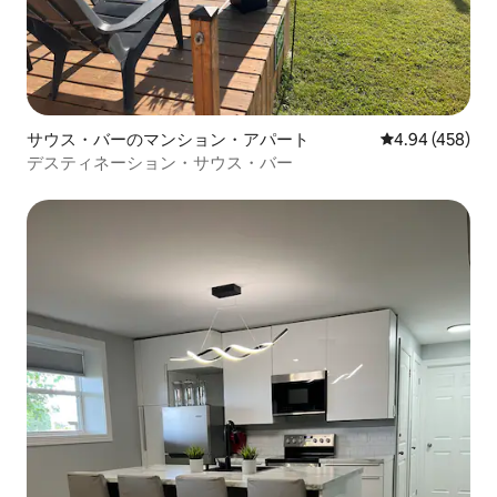
サウス・バーのマンション・アパート
レビュー458件
4.94 (458)
デスティネーション・サウス・バー