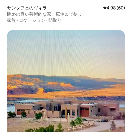
サンタフェのヴィラ
レビュー60件
4.98 (60)
眺めの良い芸術的な家、広場まで徒歩
家族
·
ロケーション
·
間取り