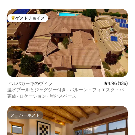
ゲストチョイス
大好評のゲストチョイスです。
アルバカーキのヴィラ
レビュー136件
4.96 (136)
温水プールとジャグジー付き - バルーン・フィエスタ・パ
ーク近く
家族
·
ロケーション
·
屋外スペース
スーパーホスト
スーパーホスト