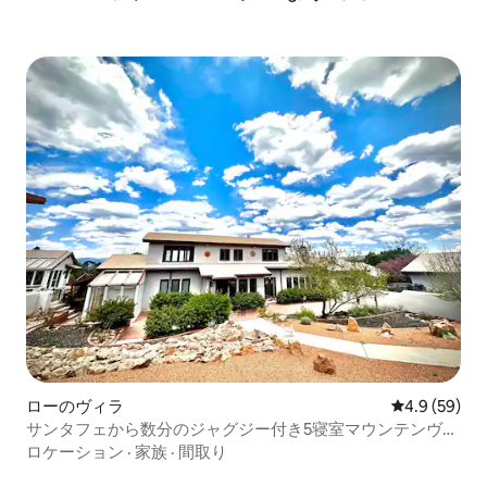
ローのヴィラ
レビュー59
4.9 (59)
サンタフェから数分のジャグジー付き5寝室マウンテンヴィ
ラ
ロケーション
·
家族
·
間取り