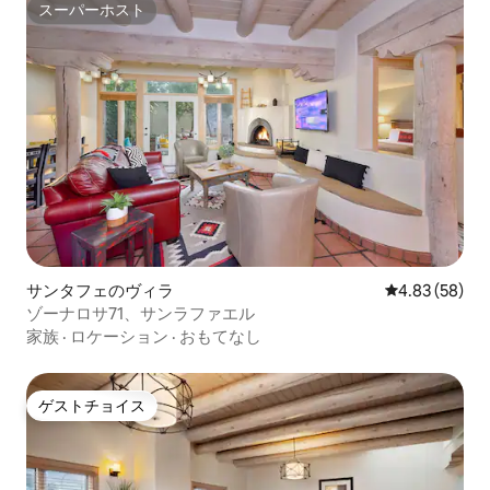
スーパーホスト
Wolf 's House of Eternal Returnやサンタ
スーパーホスト
フェ・オペラをチェックしてみてくださ
い。 スキーサンタフェのゲレンデは16マ
イル以内です。 - このバケーションレン
タルではペットの同伴は禁止です。 - 駐
車場について：ソナロサ駐車場に1台分の
駐車スペース この物件を借りるには21歳
以上である必要があります。
サンタフェのヴィラ
レビュー58件
4.83 (58)
ゾーナロサ71、サンラファエル
家族
·
ロケーション
·
おもてなし
ゲストチョイス
ゲストチョイス