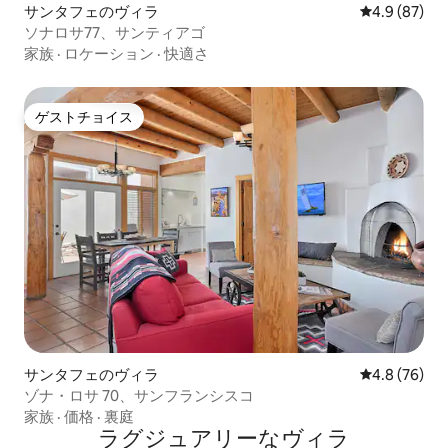
サンタフェのヴィラ
レビュー87
4.9 (87)
ソナロサ77、サンティアゴ
家族
·
ロケーション
·
快適さ
ゲストチョイス
ゲストチョイス
サンタフェのヴィラ
レビュー76
4.8 (76)
ゾナ・ロサ 70、サンフランシスコ
家族
·
価格
·
裏庭
ラグジュアリーなヴィラ