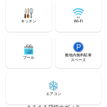
の場合は、隣接するユニットを追加で借
ティージョタイル
りるか、複合施設内の他の8つのユニット
ムを夏場は涼しく
の1つを借りることをご検討ください。す
に保ちます。 キ
べてのユニットは、現地の管理会社を通
す。 タオスエリアでは、スキー、周辺の
キッチン
Wi-Fi
じてではなく、限られた現地スタッフに
町でのスノーボー
よって管理・維持されています。*** リビ
漠のハイキング、
ングエリア スリーパーソファ、キバ暖
（予約をお手伝い
炉、Roku付き50インチ薄型スマートテレ
ォーター・ラフテ
ビが備わったサウスウェストシックなリ
気球、ゴルフ、テ
ビングエリアでリラックスしてくださ
クなど、あらゆる
い。無料の薪は季節限定（10月から4月）
ティビティがあり
です。煙突の煙道はその時期に開き、季
ストラン、ショッ
敷地内無料駐⁠車
プール
節の終わりに閉じられます。 キッチン＆
ートフィルムシリ
ス⁠ペ⁠ー⁠ス
ダイニング ミニ冷蔵庫、2口ガスコンロ、
館、アートギャラ
対流オーブンとしても機能する電子レン
ショップ。誰にで
ジなどのステンレス製家電を備えたカシ
す。 タオス・スキー・バレーには、冬季
ータスタイルのキッチンでおいしいお料
を通して多くの楽
理を作りましょう。ゲスト用の鍋やフラ
す。タオス・フィ
イパンもご用意しています。 食事の準備
は3月に開催され
ができたら、4人掛けのダイニングテーブ
リー・バウトは6
エアコン
ルに集まりましょう。キッチンバーには2
ラー・ミュージッ
名様用の追加席があります。 寝室＆バス
月に開催されます
ルーム 1階に位置するこの単層コンドミニ
催されます。マウ