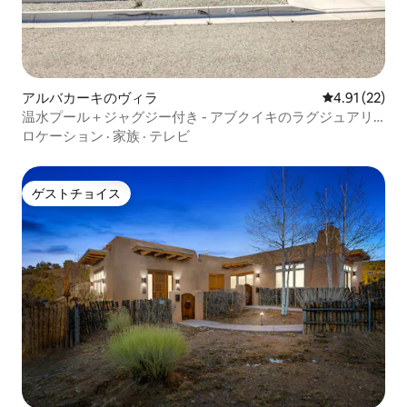
アルバカーキのヴィラ
レビュー22件
4.91 (22)
温水プール＋ジャグジー付き - アブクイキのラグジュアリ
ーリトリート
ロケーション
·
家族
·
テレビ
ゲストチョイス
ゲストチョイス