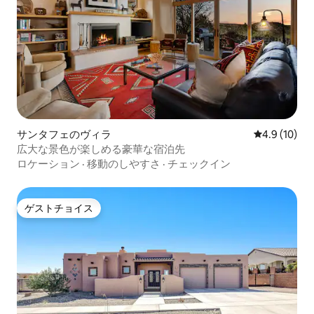
サンタフェのヴィラ
レビュー10
4.9 (10)
広大な景色が楽しめる豪華な宿泊先
ロケーション
·
移動のしやすさ
·
チェックイン
ゲストチョイス
ゲストチョイス