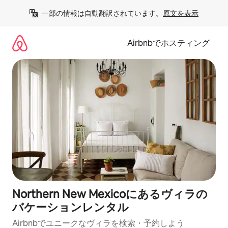
コ
一部の情報は自動翻訳されています。
原文を表示
ン
テ
ン
Airbnbでホスティング
ツ
に
ス
キ
ッ
プ
Northern New Mexicoにあるヴィラの
バケーションレンタル
Airbnbでユニークなヴィラを検索・予約しよう