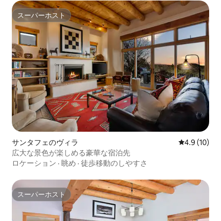
スーパーホスト
スーパーホスト
サンタフェのヴィラ
レビュー10
4.9 (10)
広大な景色が楽しめる豪華な宿泊先
ロケーション
·
眺め
·
徒歩移動のしやすさ
スーパーホスト
スーパーホスト