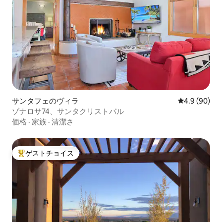
サンタフェのヴィラ
レビュー90
4.9 (90)
ゾナロサ74、サンタクリストバル
価格
·
家族
·
清潔さ
ゲストチョイス
大好評のゲストチョイスです。