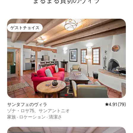
まるまる貸切のヴィラ
アムは、寝室とリビングエリアのクイー
ェスティバルとバ
ンサイズのソファベッドで最大4名様がご
ルは10月に開催さ
宿泊いただけます。 ベッドルームには、
くから継続的に使
豪華なキングサイズベッドとRokuを備え
ス・プエブロを訪
た42インチスマートテレビが備わってい
ーやいくつかのフ
ゲストチョイス
ます。 専用バスルームには浴槽とシャワ
ゲストチョイス
開されています。 ペット同伴OKです。ペ
ーが備わっています。 その他のアメニテ
ット1匹につき1泊
ィ・設備と詳細 無料Wi-Fi、衛星放送の地
り、最大2匹まで
元テレビチャンネル、Rokuストリーミン
グ、薪、コーヒー、アイスメーカー（無
料）付きの共用敷地内ランドリー施設が
提供されます。 敷地内の駐車場には1台分
の無指定駐車場があります（アクセシビ
リティ対応の駐車場もあります）。 駐車
場には電気自動車用の充電ステーション
が2つあります（ユニバーサルステーショ
ン1つとテスラステーション1つ）。 ロケ
ーション サンタフェのエキサイティング
なダウンタウンに隠れたゾナローザは、
サンタフェのヴィラ
レビュー79件
4.91 (79)
歴史的なプラザからわずか2ブロック、ト
ゾナ・ロサ75、サンアントニオ
レンディなレイルヤード地区から徒歩10
家族
·
ロケーション
·
清潔さ
分です。 ユニットの近くで地元の観光ス
ポットや味を発見し、楽しい1日を過ごし
ましょう。または、10分車で、Meow