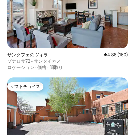
サンタフェのヴィラ
レビュー160件
4.88 (160)
ゾナロサ72 - サンタイネス
ロケーション
·
価格
·
間取り
ゲストチョイス
ゲストチョイス