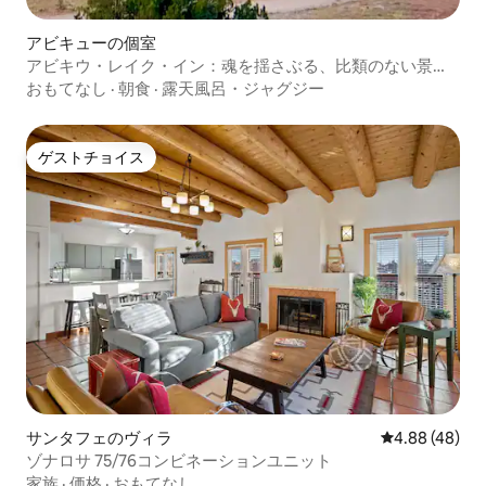
アビキューの個室
アビキウ・レイク・イン：魂を揺さぶる、比類のない景
色。
おもてなし
·
朝食
·
露天風呂・ジャグジー
ゲストチョイス
ゲストチョイス
サンタフェのヴィラ
レビュー48件
4.88 (48)
ゾナロサ 75/76コンビネーションユニット
家族
·
価格
·
おもてなし