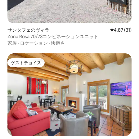
サンタフェのヴィラ
レビュー31件
4.87 (31)
Zona Rosa 70/73コンビネーションユニット
家族
·
ロケーション
·
快適さ
ゲストチョイス
ゲストチョイス