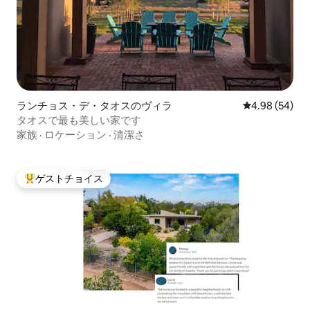
ランチョス・デ・タオスのヴィラ
レビュー54件
4.98 (54)
タオスで最も美しい家です
家族
·
ロケーション
·
清潔さ
ゲストチョイス
大好評のゲストチョイスです。