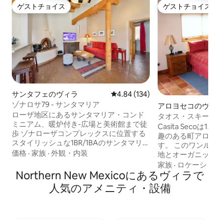
ゲストチョイス
ゲストチョイス
ゲストチョイス
ゲストチョイス
サンタフェのヴィラ
レビュー134件、5つ星中4.84
4.84 (134)
ゾナロサ79 - サンタマリア
アロヨセコのヴィ
ローザ地区にあるサンタマリア・コンド
タオス・スキー・
ミニアム、暖炉付き-広場と美術館まで徒
Casita Seco
歩 ゾナローザコンプレックスに位置する
趣のある町アロヨ
スタイリッシュな1BR/1BAのサンタマリア
す。 このワンル
ユニットは、歴史的なプラザ、ジョージ
価格
·
家族
·
外観・内装
地とオーガニック
ア・オキーフ美術館、サンタフェのダウ
の窓から山の景色を楽
家族
·
ロケーショ
ンタウンのすべての場所から徒歩圏内に
Northern New Mexicoにあるヴィラで
Secoは、片端に
あります。レイルヤード・アーツ・ディ
ー、もう片端にタ
人気のアメニティ・設備
ストリクトまで歩いてブティックを閲覧
離です。 徒歩圏内
し、地元の料理を味わってください。 夕
トラン、ギャラリ
方には、暖かい雰囲気のある暖炉のある
す。 Casita Secoは、南西部の魅力を備え
家に帰りましょう。 ***大人数でのご旅行
たアドベレンガの