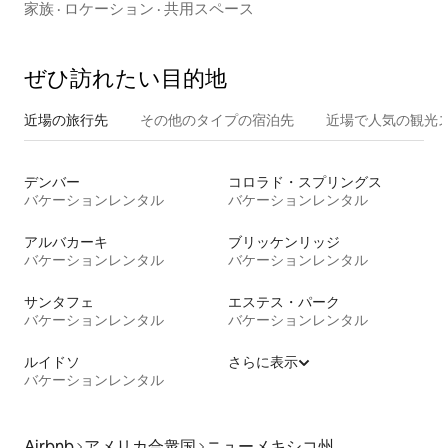
ム
家族
·
ロケーション
·
共用スペース
ぜひ訪⁠れ⁠た⁠い目⁠的⁠地
近場の旅行先
その他のタ⁠イ⁠プ⁠の宿⁠泊⁠先
近場で人気の観光
デンバー
コロラド・スプリングス
バケーションレンタル
バケーションレンタル
アルバカーキ
ブリッケンリッジ
バケーションレンタル
バケーションレンタル
サンタフェ
エステス・パーク
バケーションレンタル
バケーションレンタル
ルイドソ
さらに表示
バケーションレンタル
Airbnb
アメリカ合衆国
ニューメキシコ州