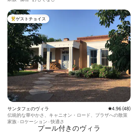
ゲストチョイス
大好評のゲストチョイスです。
サンタフェのヴィラ
レビュー48件
4.96 (48)
伝統的な華やかさ、キャニオン・ロード、プラザへの散策
家族
·
ロケーション
·
快適さ
プール付きのヴィラ