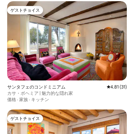
ゲストチョイス
ゲストチョイス
サンタフェのコンドミニアム
レビュー31件
4.81 (31)
カサ・ボヘミア | 魅力的な隠れ家
価格
·
家族
·
キッチン
ゲストチョイス
ゲストチョイス