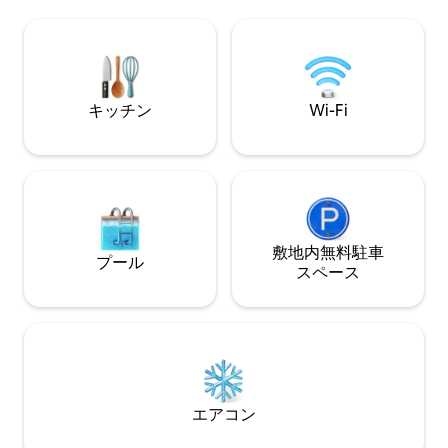
フ場とカントリークラブから1.5マイル **
機があります。 
雪が少ない場合、スキーイン/アウトに制
ンターネットをお
限がある場合があります。 ドリームキャ
のアップグレード
ッチャー・ランの左側にあります。 ご不
の新しいタイル（1
明な点がございましたら、ホストにお問
ンマットレス（9/
い合わせください**
ユニット（5/23
キッチン
Wi-Fi
敷地内無料駐⁠車
プール
ス⁠ペ⁠ー⁠ス
エアコン