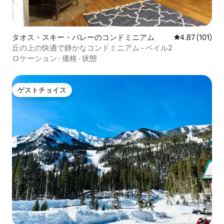
タオス・スキー・バレーのコンドミニアム
レビュー101件
4.87 (101)
丘の上の快適で静かなコンドミニアム - ベイル2
ロケーション
·
価格
·
状態
ゲストチョイス
ゲストチョイス