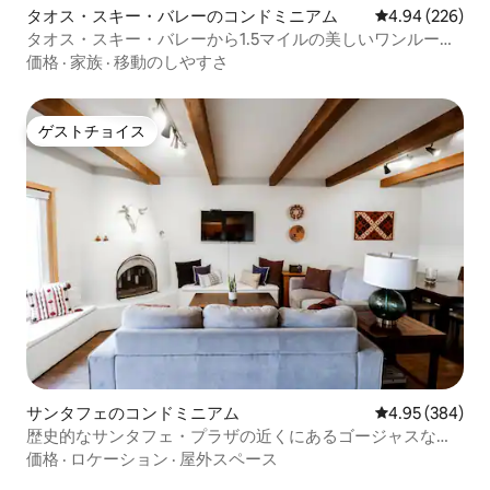
タオス・スキー・バレーのコンドミニアム
レビュー226件
4.94 (226)
タオス・スキー・バレーから1.5マイルの美しいワンルーム
マンション
価格
·
家族
·
移動のしやすさ
ゲストチョイス
ゲストチョイス
サンタフェのコンドミニアム
レビュー384件
4.95 (384)
歴史的なサンタフェ・プラザの近くにあるゴージャスなコ
ンドミニアム！
価格
·
ロケーション
·
屋外スペース