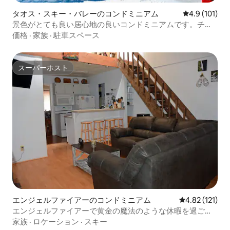
タオス・スキー・バレーのコンドミニアム
レビュー101
4.9 (101)
景色がとても良い居心地の良いコンドミニアムです。チェ
ア4まで徒歩ですぐです！
価格
·
家族
·
駐車スペース
スーパーホスト
スーパーホスト
エンジェルファイアーのコンドミニアム
レビュー121
4.82 (121)
エンジェルファイアーで黄金の魔法のような休暇を過ごそ
う
家族
·
ロケーション
·
スキー