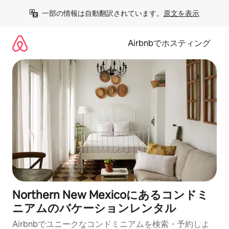
コ
一部の情報は自動翻訳されています。
原文を表示
ン
テ
ン
Airbnbでホスティング
ツ
に
ス
キ
ッ
プ
Northern New Mexicoにあるコンドミ
ニアムのバケーションレンタル
Airbnbでユニークなコンドミニアムを検索・予約しよ