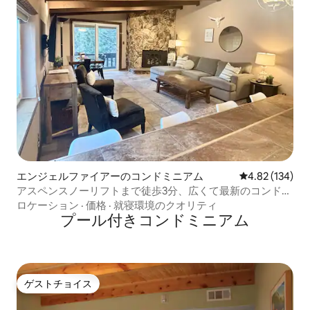
エンジェルファイアーのコンドミニアム
レビュー134件
4.82 (134)
アスペンスノーリフトまで徒歩3分、広くて最新のコンドミ
ニアム
ロケーション
·
価格
·
就寝環境のクオリティ
プール付きコンドミニアム
ゲストチョイス
ゲストチョイス