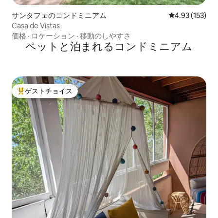
サンタフェのコンドミニアム
レビュー153件
4.93 (153)
Casa de Vistas
価格
·
ロケーション
·
移動のしやすさ
ペットと泊まれるコンドミニアム
ゲストチョイス
大好評のゲストチョイスです。