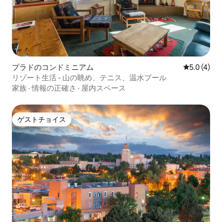
プラドのコンドミニアム
レビュー4
5.0 (4)
リゾート生活 - 山の眺め、テニス、温水プール
家族
·
情報の正確さ
·
屋内スペース
ゲストチョイス
ゲストチョイス