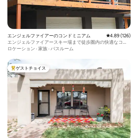
エンジェルファイアーのコンドミニアム
レビュー126件
4.89 (126)
エンジェルファイアースキー場まで徒歩圏内の快適なコン
ドミニアム
ロケーション
·
家族
·
バスルーム
ゲストチョイス
大好評のゲストチョイスです。