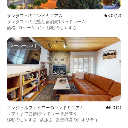
サンタフェのコンドミニアム
レビュー12
5.0 (12)
サンタフェの完璧な宿泊先1ベッドルーム
価格
·
ロケーション
·
移動のしやすさ
スーパーホスト
スーパーホスト
エンジェルファイアーのコンドミニアム
レビュー4
5.0 (4)
リフトまで徒歩|ランドリー|風鈴103
移動のしやすさ
·
清潔さ
·
就寝環境のクオリティ