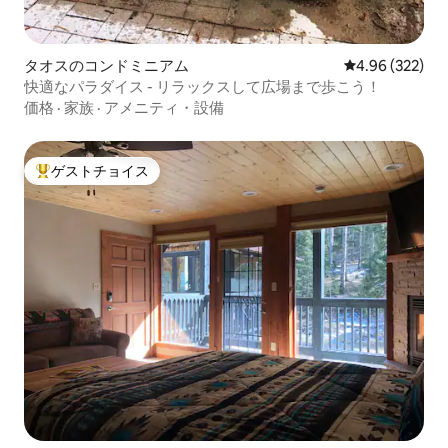
タオスのコンドミニアム
レビュー322件
4.96 (322)
快適なパラダイス - リラックスして広場まで歩こう！
価格
·
家族
·
アメニティ・設備
ゲストチョイス
大好評のゲストチョイスです。