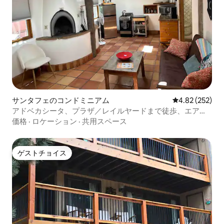
サンタフェのコンドミニアム
レビュー252件
4.82 (252)
アドベカシータ、プラザ／レイルヤードまで徒歩、エアコ
ン＋暖房
価格
·
ロケーション
·
共用スペース
ゲストチョイス
ゲストチョイス