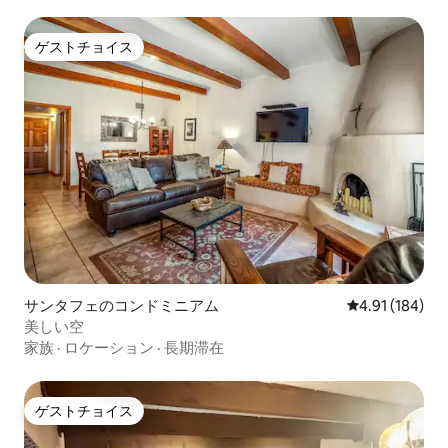
ゲストチョイス
ゲストチョイス
サンタフェのコンドミニアム
レビュー184件
4.91 (184)
美しい空
家族
·
ロケーション
·
長期滞在
ゲストチョイス
ゲストチョイス