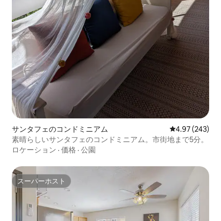
サンタフェのコンドミニアム
レビュー243件
4.97 (243)
素晴らしいサンタフェのコンドミニアム。市街地まで5分。
ロケーション
·
価格
·
公園
スーパーホスト
スーパーホスト