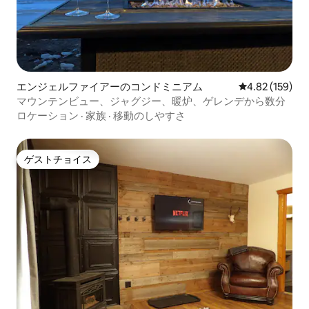
エンジェルファイアーのコンドミニアム
レビュー159件
4.82 (159)
マウンテンビュー、ジャグジー、暖炉、ゲレンデから数分
ロケーション
·
家族
·
移動のしやすさ
ゲストチョイス
ゲストチョイス