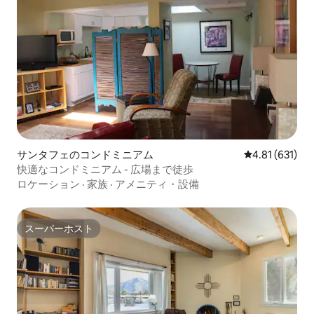
サンタフェのコンドミニアム
レビュー631件
4.81 (631)
快適なコンドミニアム - 広場まで徒歩
ロケーション
·
家族
·
アメニティ・設備
スーパーホスト
スーパーホスト