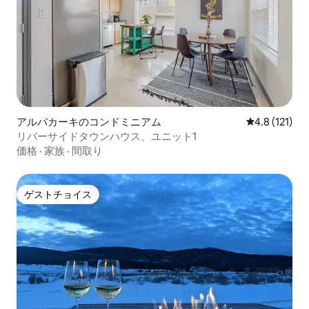
アルバカーキのコンドミニアム
レビュー121
4.8 (121)
リバーサイドタウンハウス、ユニット1
価格
·
家族
·
間取り
ゲストチョイス
ゲストチョイス