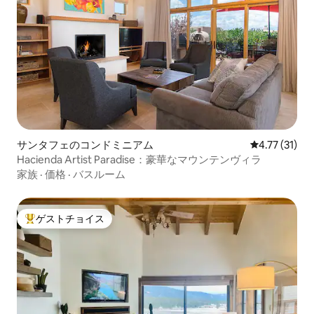
サンタフェのコンドミニアム
レビュー31件
4.77 (31)
Hacienda Artist Paradise：豪華なマウンテンヴィラ
家族
·
価格
·
バスルーム
ゲストチョイス
大好評のゲストチョイスです。