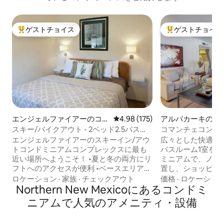
ゲストチョイス
ゲストチョイス
大好評のゲストチョイスです。
大好評のゲストチ
エンジェルファイアーのコン
レビュー175件、5つ星中4.98
4.98 (175)
アルバカーキのコ
ドミニアム
ム
スキー/バイクアウト - 2ベッド2.5バスル
コマンチェコンフォ
ーム - 専用バルコニー＆パティオ
素晴らしいロケー
エンジェルファイアーのスキーイン/アウ
広々とした快適な
トコンドミニアムコンプレックスに最も
バスルーム1室を備
近い場所へようこそ！ •夏と冬の両方にリ
ミニアムで、ノー
フトへのアクセスが便利 •ベースエリアと
置し、ショッピン
山の景色を楽しめるバルコニー •ガス暖炉
コン付きの1台分
ロケーション
·
家族
·
チェックアウト
価格
·
ロケーショ
• 寝室にスマートテレビ。 リビングルー
Northern New Mexicoにあるコンドミ
場が含まれていま
ムにはケーブルテレビ • 無料Wi-Fi • ユニ
庫、コンロ/オー
ニアムで人気のアメニティ・設備
ット内にある洗濯機・乾燥機をゲストが
チンの必需品がす
利用できます • 無料の施設内駐車場 •ゴル
たキッチン。 ユ