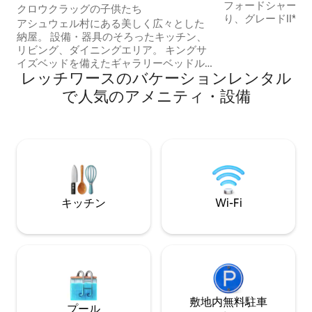
フォードシャーの
クロウクラッグの子供たち
り、グレードII*
アシュウェル村にある美しく広々とした
す。 休暇やビジ
納屋。 設備・器具のそろったキッチン、
す。 無料駐車場（最大3台）。 地元のハ
リビング、ダイニングエリア。 キングサ
ートフォードシャ
イズベッドを備えたギャラリーベッドル
り、ロンドンやケ
レッチワースのバケーションレンタル
ーム。 1階-シングルベッド2台またはキン
に最適です。どち
グサイズベッド1台。 65インチのスマート
で人気のアメニティ・設備
きます。 両方の
テレビを備えた独立した2つ目のラウンジ
ズのソファベッド
エリア、キングサイズのシンバベッドを
ダブルベッドルー
備えた1階のベッドルームエリア。 バスル
備えたリビングエ
ーム（1階）- シャワーとバスタブ。 ユー
自動車の充電が可
ティリティルーム-洗濯機、乾燥機、アメ
ォークではありま
リカ製冷蔵庫。 アシュウェルには、14世
紀の教会と博物館、淡水の泉、3つのパ
ブ、お店、ギャラリーなど、豊富な建築
キッチン
Wi-Fi
物があります。
敷地内無料駐⁠車
プール