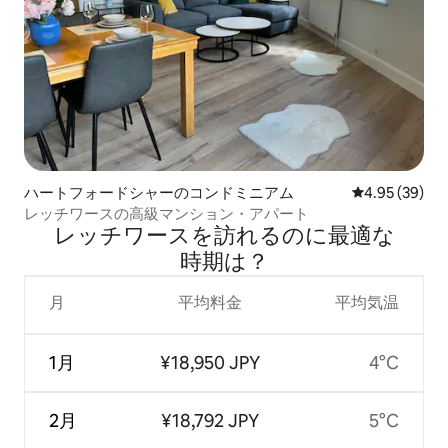
ハートフォードシャーのコンドミニアム
レビュー39件
4.95 (39)
レッチワースの高級マンション・アパート
レッチワースを訪⁠れ⁠るの⁠に最⁠適⁠な
時⁠期⁠は⁠？
月
平均料金
平均気温
1月
¥18,950 JPY
4°C
2月
¥18,792 JPY
5°C