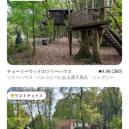
チョーリーウッドのツリーハウス
レビュー280件
4.96 (280)
ツリーハウス - バルコニーにある露天風呂・ジャグジー
ゲストチョイス
大好評のゲストチョイスです。