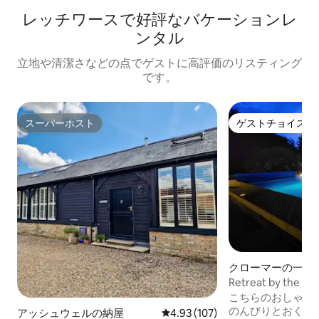
レッチワースで好評なバケーションレ
ンタル
立地や清潔さなどの点でゲストに高評価のリスティング
です。
スーパーホスト
ゲストチョイス
スーパーホスト
ゲストチョイス
クローマーの一軒
Retreat by th
最適です
こちらのおしゃれ
のんびりとおくつ
アッシュウェルの納屋
レビュー107件、5つ星中4.93
4.93 (107)