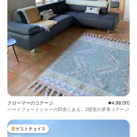
クローマーのコテージ
レビュー91件
4.98 (91)
ハートフォードシャーの田舎にある、2寝室の茅葺コテージ
ゲストチョイス
大好評のゲストチョイスです。