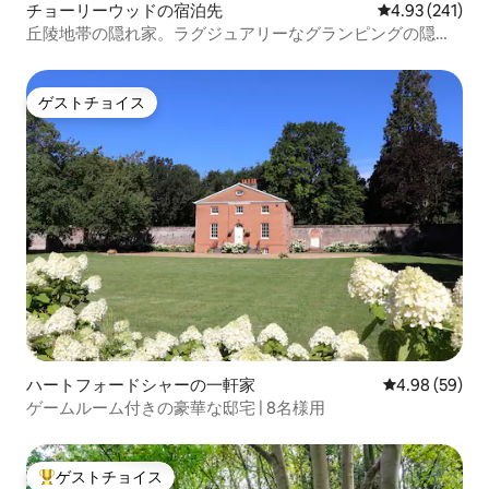
チョーリーウッドの宿泊先
レビュー241件
4.93 (241)
丘陵地帯の隠れ家。ラグジュアリーなグランピングの隠れ
家＋ジャグジー
ゲストチョイス
ゲストチョイス
ハートフォードシャーの一軒家
レビュー59件
4.98 (59)
ゲームルーム付きの豪華な邸宅 | 8名様用
ゲストチョイス
大好評のゲストチョイスです。