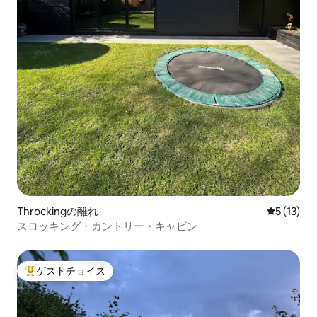
Throckingの離れ
レビュー1
5 (13)
スロッキング・カントリー・キャビン
ゲストチョイス
大好評のゲストチョイスです。