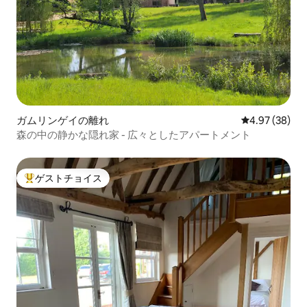
ガムリンゲイの離れ
レビュー38件
4.97 (38)
森の中の静かな隠れ家 - 広々としたアパートメント
ゲストチョイス
大好評のゲストチョイスです。