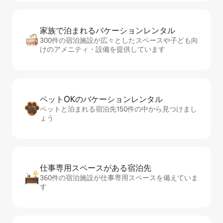
家族で泊まれるバ⁠ケ⁠ー⁠シ⁠ョ⁠ンレ⁠ン⁠タ⁠ル
300件の宿泊施設が広々としたスペースや子ども向
けのアメニティ・設備を提供しています
ペットOKのバ⁠ケ⁠ー⁠シ⁠ョ⁠ンレ⁠ン⁠タ⁠ル
ペットと泊まれる宿泊先150件の中から見つけまし
ょう
仕事専用ス⁠ペ⁠ー⁠スがあ⁠る宿⁠泊⁠先
360件の宿泊施設が仕事専用スペースを備えていま
す