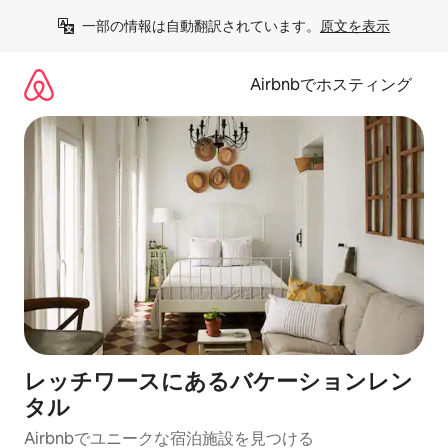
コ
一部の情報は自動翻訳されています。
原文を表示
ン
テ
ン
Airbnbでホスティング
ツ
に
ス
キ
ッ
プ
レッチワースにあるバケーションレン
タル
Airbnbでユニークな宿泊施設を見つける