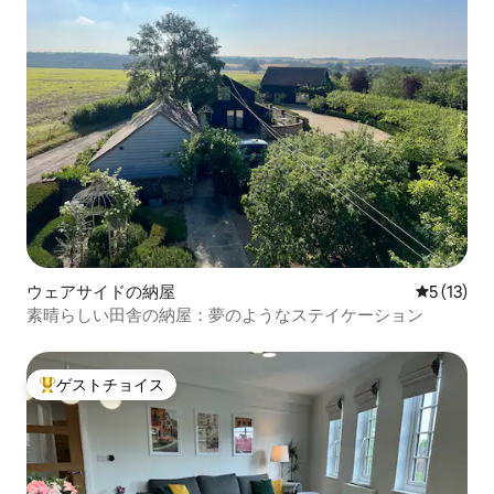
ウェアサイドの納屋
レビュー1
5 (13)
素晴らしい田舎の納屋：夢のようなステイケーション
ゲストチョイス
大好評のゲストチョイスです。