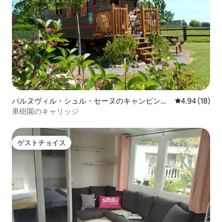
バルヌヴィル・シュル・セーヌのキャンピング
レビュー18件
4.94 (18)
カー・RV
果樹園のキャリッジ
ゲストチョイス
ゲストチョイス