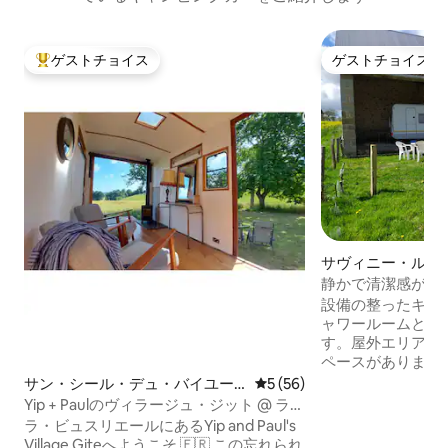
ゲストチョイス
ゲストチョイス
大好評のゲストチョイスです。
ゲストチョイス
サヴィニー・ル・
キャンピングカー・
静かで清潔感があ
れに最適なキャラ
設備の整ったキャ
ャワールームとミ
す。屋外エリア、
ペースがあります
オエリア、パンオ
サン・シール・デュ・バイユー
レビュー56件、5つ星中5つ
5 (56)
可能です。 美し
ルのタイニーハウス
Yip + Paulのヴィラージュ・ジット @ ラ・
ポニーや羊、野鳥
ビュスリエール
ラ・ビュスリエールにあるYip and Paul's
色、森林、果樹園
Village Giteへようこそ 🇫🇷 この忘れられ