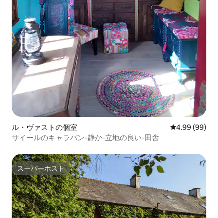
ル・ヴァストの個室
レビュー99件
4.99 (99)
サイールのキャラバン-静か-立地の良い-田舎
スーパーホスト
スーパーホスト