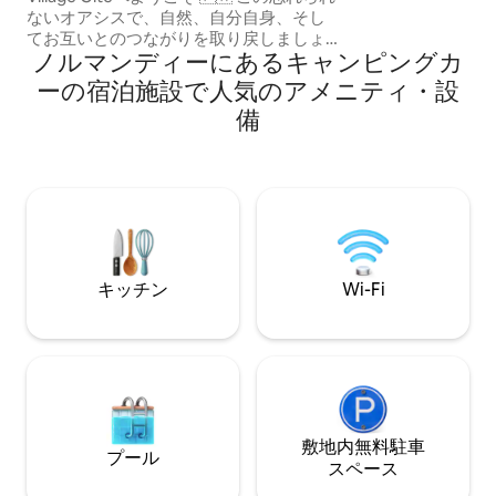
す。 すべてから
ないオアシスで、自然、自分自身、そし
り、仕事を終わら
てお互いとのつながりを取り戻しましょ
エリアではWi-F
ノルマンディーにあるキャンピングカ
う。 現在の宿泊施設は、豪華に改装され
近くにある歴史的
たヴィンテージのホースボックストラッ
ーの宿泊施設で人気のアメニティ・設
院、モンサンミッ
クで、その隣には、スタイリッシュでプ
ー・ボカージュと
備
ライベートなキッチンとバスルームに改
で車で行けます。
装されたThe Piggery (La Porcherie)があ
ります。 すべてがノルマンディーの田園
風景を見渡せる専用の中庭にあります。
さらに、中も外もリラックスしてくつろ
げる場所がたくさんあります。
キッチン
Wi-Fi
敷地内無料駐⁠車
プール
ス⁠ペ⁠ー⁠ス