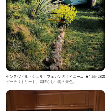
センヌヴィル・シュル・フェカンのタイニー
レビュー282件
4.55 (282)
ハウス
ビーチリトリート、素晴らしい海の景色。