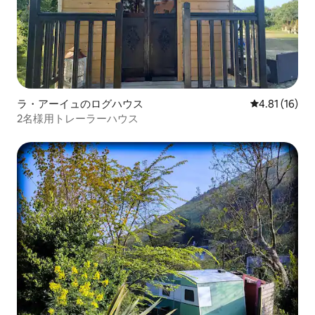
ラ・アーイュのログハウス
レビュー16件
4.81 (16)
2名様用トレーラーハウス