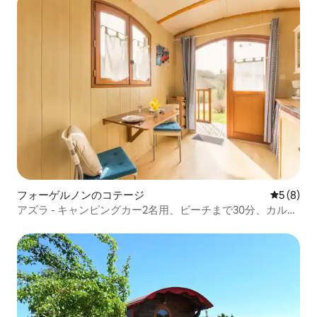
フォーゲルノンのコテージ
レビュー
5 (8)
アズラ - キャンピングカー2名用、ビーチまで30分、カルヴ
ァドス