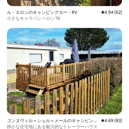
ル・エロンのキャンピングカー・RV
レビュー62件
4.94 (62)
小さなキャラバン ヘロン76
ゴンヌヴィル＝シュル＝メールのキャンピング
レビュー83件
4.69 (83)
カー・RV
静かな住宅地にある魅力的なトレーラーハウス