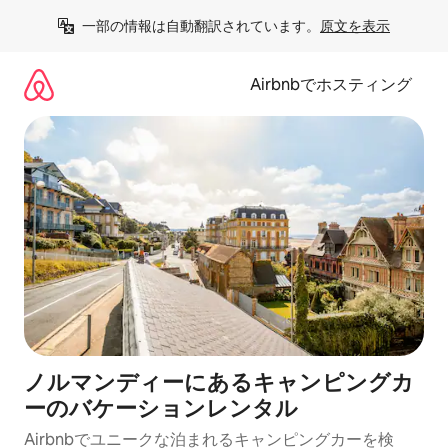
コ
一部の情報は自動翻訳されています。
原文を表示
ン
テ
ン
Airbnbでホスティング
ツ
に
ス
キ
ッ
プ
ノルマンディーにあるキャンピングカ
ーのバケーションレンタル
Airbnbでユニークな泊まれるキャンピングカーを検