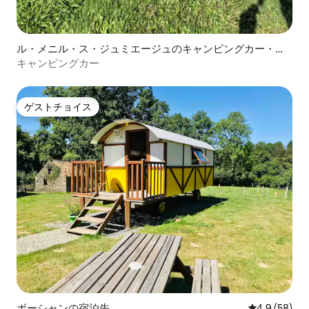
ル・メニル・ス・ジュミエージュのキャンピングカー・R
V
キャンピングカー
ゲストチョイス
ゲストチョイス
ボーシャンの宿泊先
レビュー58
4.9 (58)