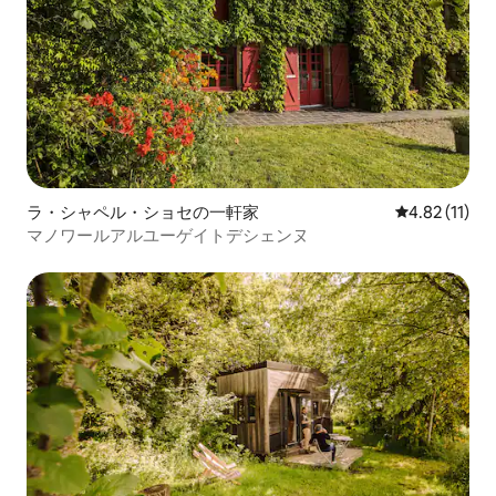
ラ・シャペル・ショセの一軒家
レビュー11件
4.82 (11)
マノワールアルユーゲイトデシェンヌ