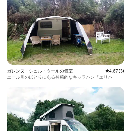
ガレンヌ・シュル・ウールの個室
レビュー3件
4.67 (3)
エール川のほとりにある神秘的なキャラバン「エリバ」