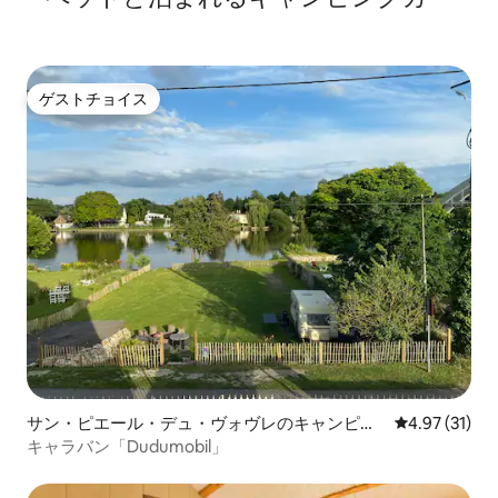
ゲストチョイス
ゲストチョイス
サン・ピエール・デュ・ヴォヴレのキャンピン
レビュー31件
4.97 (31)
グカー・RV
キャラバン「Dudumobil」