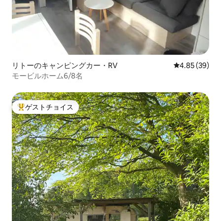
リトーのキャンピングカー・RV
レビュー39件
4.85 (39)
モービルホーム6/8名
ゲストチョイス
大好評のゲストチョイスです。