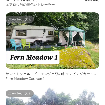
エアロウ号の黄色いトレーラー
スーパーホスト
スーパーホスト
サン・ミシェル・ド・モンジョワのキャンピングカー・R
V
Fern Meadow Caravan 1
スーパーホスト
スーパーホスト