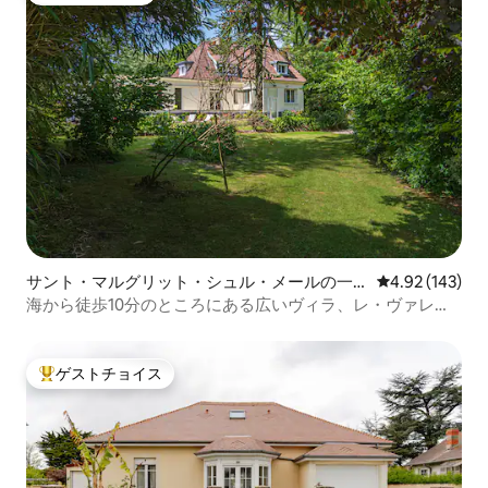
サント・マルグリット・シュル・メールの一
レビュー143件
4.92 (143)
軒家
海から徒歩10分のところにある広いヴィラ、レ・ヴァレン
グ
ゲストチョイス
大好評のゲストチョイスです。