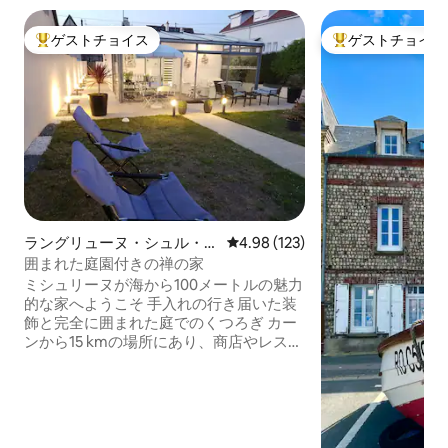
ゲストチョイス
ゲストチョイス
大好評のゲストチョイスです。
大好評のゲストチ
ラングリューヌ・シュル・メ
レビュー123件、5つ星中4.98
4.98 (123)
ールの一軒家
囲まれた庭園付きの禅の家
ミシュリーヌが海から100メートルの魅力
的な家へようこそ 手入れの行き届いた装
飾と完全に囲まれた庭でのくつろぎ カー
ンから15 kmの場所にあり、商店やレスト
ランに近いです。 ビーチ、セーリングク
ラブ、タラソ（ルーク・シュル・メール
から800メートル）、乗馬（クルール・
シュル・メール）などの多くのアクティ
ビティ。アメリカ合衆国の上陸の歴史を