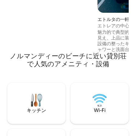
感じるビーチ、カーン、ドーヴィル、19
kmのカブール、40 kmのオマハビーチを
訪れるのに理想的なロケーション スイ
エトルタの一軒家
ス・ノルマンディーに近い。
エトレアの中心部
家
魅力的で典型的な
見え、上品に装飾
設備の整ったキッ
ャワーと洗面台付
ノルマンディーのビーチに近い貸別荘
ムが1部屋、3階
きのダブルベッド
で人気のアメニティ・設備
す。 テレワークを可能にするWI-FI。1階
と2階にテレビがあ
小さくて魅力的で
ります。 すべて海から50メートルです。
家にはリビングルー
ストランやすべての
ります。
キッチン
Wi-Fi