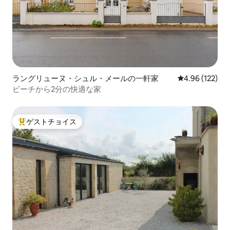
ラングリューヌ・シュル・メールの一軒家
レビュー122件
4.96 (122)
ビーチから2分の快適な家
ゲストチョイス
大好評のゲストチョイスです。