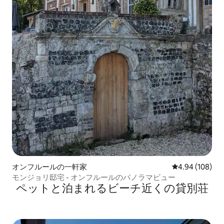
オンフルールの一軒家
レビュー108件
4.94 (108)
モンジョリ邸宅 - オンフルールのパノラマビュー
ペットと泊まれるビーチ近くの貸別荘