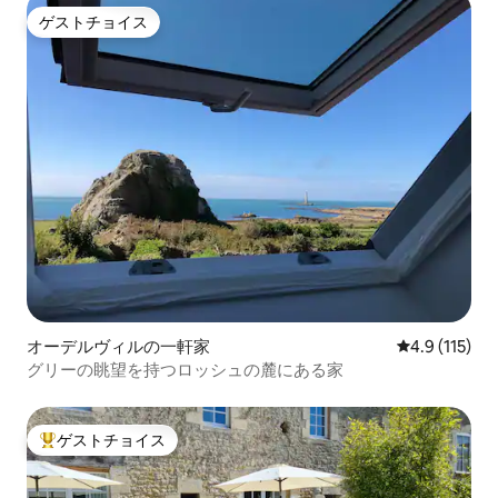
ゲストチョイス
ゲストチョイス
オーデルヴィルの一軒家
レビュー115
4.9 (115)
グリーの眺望を持つロッシュの麓にある家
ゲストチョイス
大好評のゲストチョイスです。