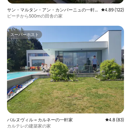
サン・マルタン・アン・カンパーニュの一軒
レビュー122件
4.89 (122)
家
ビーチから500mの田舎の家
スーパーホスト
スーパーホスト
バルヌヴィル＝カルネーの一軒家
レビュー83
4.8 (83)
カルテレの建築家の家