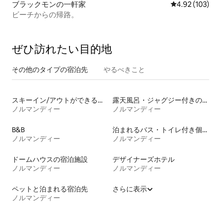
ブラックモンの一軒家
レビュー103件
4.92 (103)
ビーチからの帰路。
ぜひ訪⁠れ⁠た⁠い目⁠的⁠地
その他のタ⁠イ⁠プ⁠の宿⁠泊⁠先
やるべきこと
スキーイン/アウトができる宿泊先
露天風呂・ジャグジー付きの宿泊施設
ノルマンディー
ノルマンディー
B&B
泊まれるバス・トイレ付き個室
ノルマンディー
ノルマンディー
ドームハウスの宿泊施設
デザイナーズホテル
ノルマンディー
ノルマンディー
ペットと泊まれる宿泊先
さらに表示
ノルマンディー