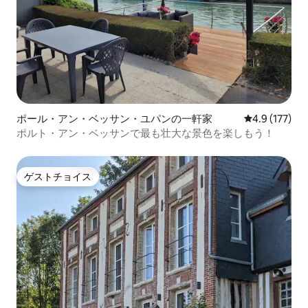
ポール・アン・ベッサン・ユパンの一軒家
レビュー177
4.9 (177)
ポルト・アン・ベッサンで最も壮大な景色を楽しもう！
ゲストチョイス
ゲストチョイス