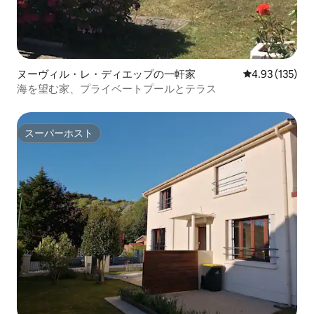
ヌーヴィル・レ・ディエップの一軒家
レビュー135件
4.93 (135)
海を望む家、プライベートプールとテラス
スーパーホスト
スーパーホスト