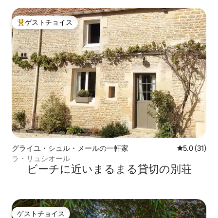
ゲストチョイス
大好評のゲストチョイスです。
グライユ・シュル・メールの一軒家
レビュー31
5.0 (31)
ラ・リュシオール
ビーチに近いまるまる貸切の別荘
ゲストチョイス
ゲストチョイス