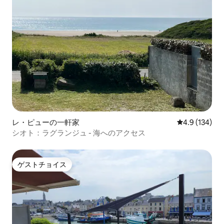
レ・ピューの一軒家
レビュー134
4.9 (134)
シオト：ラグランジュ - 海へのアクセス
ゲストチョイス
ゲストチョイス