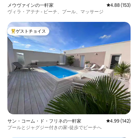
メウヴァインの一軒家
レビュー153件
4.88 (153)
ヴィラ・アテナ - ビーチ、プール、マッサージ
ゲストチョイス
大好評のゲストチョイスです。
サン・コーム・ド・フリネの一軒家
レビュー142件
4.99 (142)
プールとジャグジー付きの家-徒歩でビーチへ