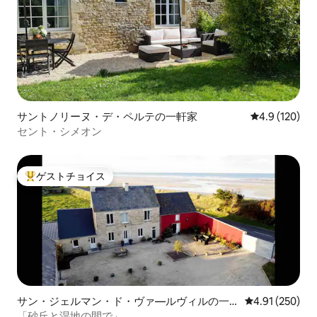
サントノリーヌ・デ・ペルテの一軒家
レビュー120
4.9 (120)
セント・シメオン
ゲストチョイス
大好評のゲストチョイスです。
サン・ジェルマン・ド・ヴァ―ルヴィルの一
レビュー250件
4.91 (250)
軒家
「砂丘と湿地の間で」