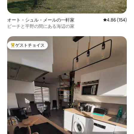
オート・シュル・メールの一軒家
レビュー154件
4.86 (154)
ビーチと平野の間にある海辺の家
ゲストチョイス
大好評のゲストチョイスです。