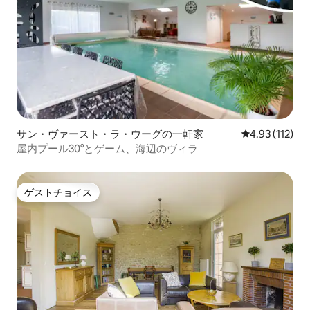
サン・ヴァースト・ラ・ウーグの一軒家
レビュー112
4.93 (112)
屋内プール30°とゲーム、海辺のヴィラ
ゲストチョイス
ゲストチョイス