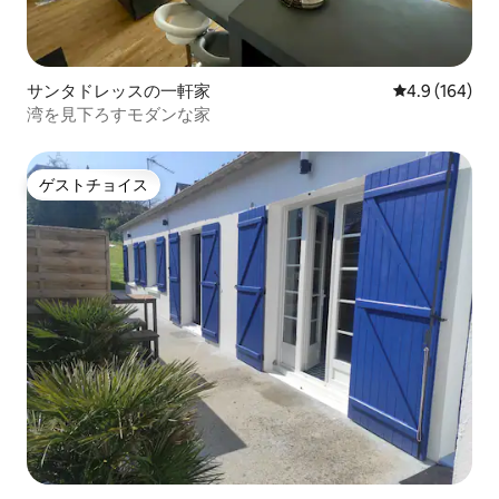
サンタドレッスの一軒家
レビュー164
4.9 (164)
湾を見下ろすモダンな家
ゲストチョイス
ゲストチョイス