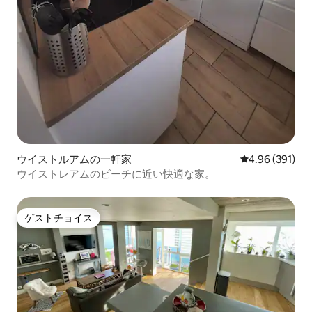
ウイストルアムの一軒家
レビュー391件
4.96 (391)
ウイストレアムのビーチに近い快適な家。
ゲストチョイス
ゲストチョイス