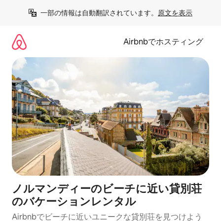
コ
一部の情報は自動翻訳されています。
原文を表示
ン
テ
ン
Airbnbでホスティング
ツ
に
ス
キ
ッ
プ
ノルマンディーのビーチに近い貸別荘
のバケーションレンタル
Airbnbでビーチに近いユニークな貸別荘を見つけよう