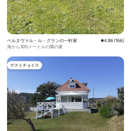
ベルヌヴァル・ル・グランの一軒家
レビュー166件
4.86 (166)
海から300メートルの隣の家
ゲストチョイス
ゲストチョイス