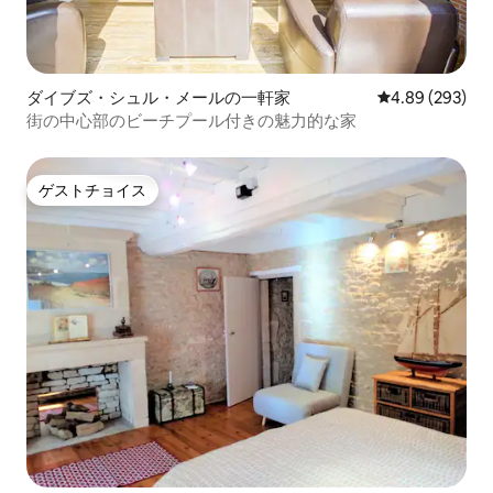
ダイブズ・シュル・メールの一軒家
レビュー293件
4.89 (293)
街の中心部のビーチプール付きの魅力的な家
ゲストチョイス
ゲストチョイス