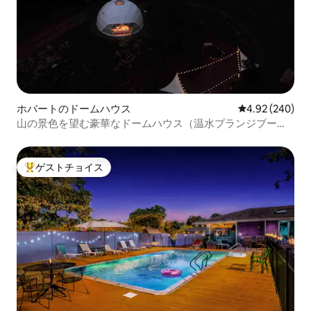
ホバートのドームハウス
レビュー240件
4.92 (240)
山の景色を望む豪華なドームハウス（温水プランジプール
付き）
ゲストチョイス
大好評のゲストチョイスです。