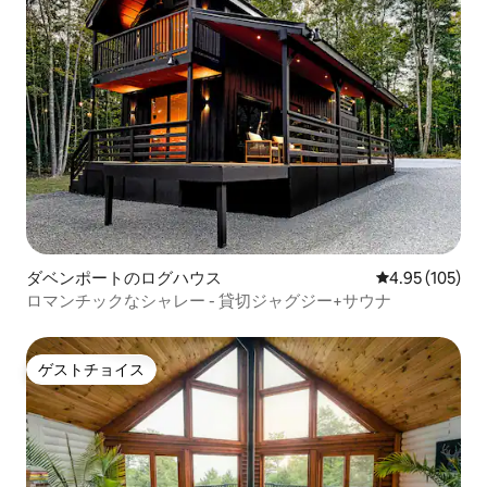
ダベンポートのログハウス
レビュー105件
4.95 (105)
ロマンチックなシャレー - 貸切ジャグジー+サウナ
ゲストチョイス
ゲストチョイス