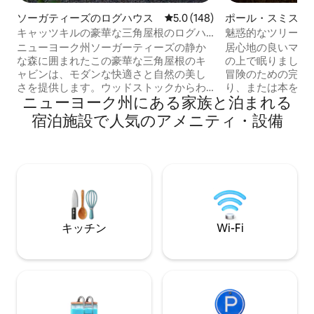
ソーガティーズのログハウス
レビュー148件、5つ星中5.0
5.0 (148)
ポール・スミスの
ウス
キャッツキルの豪華な三角屋根のログハ
魅惑的なツリーハ
ウス｜ジャグジー＆サウナ
ニューヨーク州ソーガーティーズの静か
居心地の良いマジ
な森に囲まれたこの豪華な三角屋根のキ
の上で眠りましょ
ャビンは、モダンな快適さと自然の美し
冒険のための完璧
さを提供します。ウッドストックからわ
り、または本を読
ニューヨーク州にある家族と泊まれる
ずか10分、ニューヨーク市から2時間。2
ークなスポットで
エーカーのプライベートロットにありま
最適な場所ですが
宿泊施設で人気のアメニティ・設備
す。アクセスも簡単です。プレミアムク
はありません。 近
イーンカスパーマットレス、ブレビルの
ト離れ、暖房なし
エスプレッソマシン、4 Kプロジェクタ
使ったり、キャン
ー、ファイヤーピット、グリル、シダー
たりできます。 暖
ウッドの薪を燃やすホットタブ、サウナ
ャワーは20フィー
が備わっています。犬連れOK！キャッツ
ン、調理器具をご
キルのハイキング、スキー、人気のダイ
計画をお手伝いし
ニングスポットの近くにある快適でスタ
数マイルにわたる
キッチン
Wi-Fi
イリッシュな隠れ家です。 詳しくは、私
索すべき美しい場
たちのインスタグラム
「highwoodsaframe」をご覧ください！