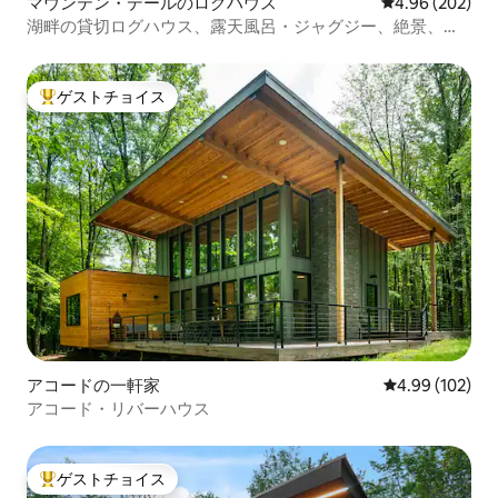
マウンテン・デールのログハウス
レビュー202件
4.96 (202)
湖畔の貸切ログハウス、露天風呂・ジャグジー、絶景、フ
ルーツ付き
ゲストチョイス
大好評のゲストチョイスです。
アコードの一軒家
レビュー102件
4.99 (102)
アコード・リバーハウス
ゲストチョイス
大好評のゲストチョイスです。