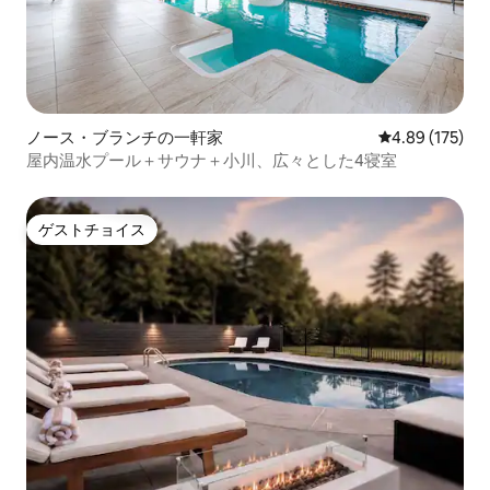
ノース・ブランチの一軒家
レビュー175件
4.89 (175)
屋内温水プール＋サウナ＋小川、広々とした4寝室
ゲストチョイス
ゲストチョイス