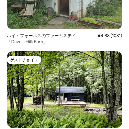
ハイ・フォールズのファームステイ
レビュー1081
4.88 (1081)
「Dave's Milk Barn」
ゲストチョイス
ゲストチョイス