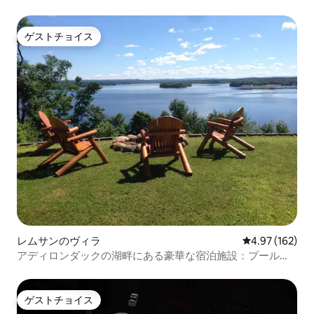
ゲストチョイス
ゲストチョイス
レムサンのヴィラ
レビュー162件
4.97 (162)
アディロンダックの湖畔にある豪華な宿泊施設：プールと
ジャグジー付き！
ゲストチョイス
ゲストチョイス