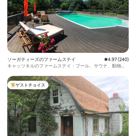
ソーガティーズのファームステイ
レビュー240件
4.97 (240)
キャッツキルのファームステイ：プール、サウナ、動物、
山の眺め
ゲストチョイス
大好評のゲストチョイスです。