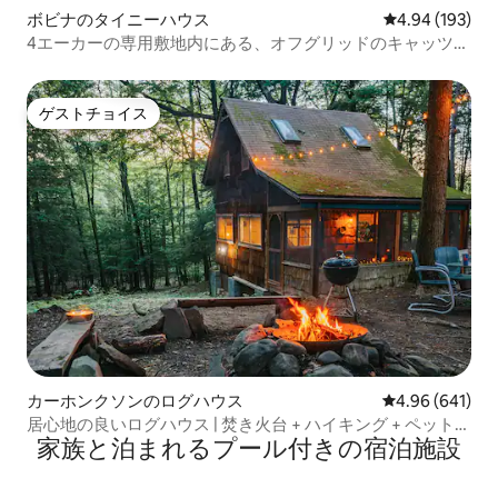
ボビナのタイニーハウス
レビュー193件
4.94 (193)
4エーカーの専用敷地内にある、オフグリッドのキャッツキ
ル山地ログハウス
ゲストチョイス
ゲストチョイス
カーホンクソンのログハウス
レビュー641件
4.96 (641)
居心地の良いログハウス | 焚き火台 + ハイキング + ペット同
家族と泊まれるプール付きの宿泊施設
伴可