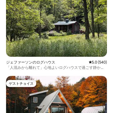
ジェファーソンのログハウス
レビュー540
5.0 (540)
「人混みから離れて」心地よいログハウスで過ごす静かな
ひととき
ゲストチョイス
ゲストチョイス