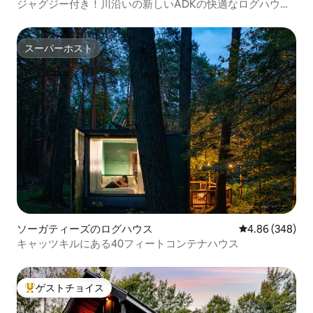
ジャグジー付き！川沿いの新しいADKの快適なログハウス
A！
スーパーホスト
スーパーホスト
ソーガティーズのログハウス
レビュー348件
4.86 (348)
キャッツキルにある40フィートコンテナハウス
ゲストチョイス
大好評のゲストチョイスです。