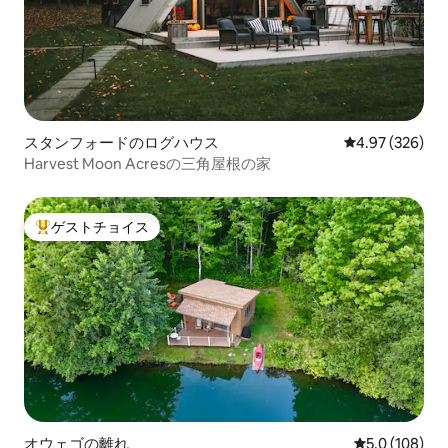
スタンフォードのログハウス
レビュー326件
4.97 (326)
Harvest Moon Acresの三角屋根の家
ゲストチョイス
大好評のゲストチョイスです。
オウェゴの離れ
レビュー108
5.0 (108)