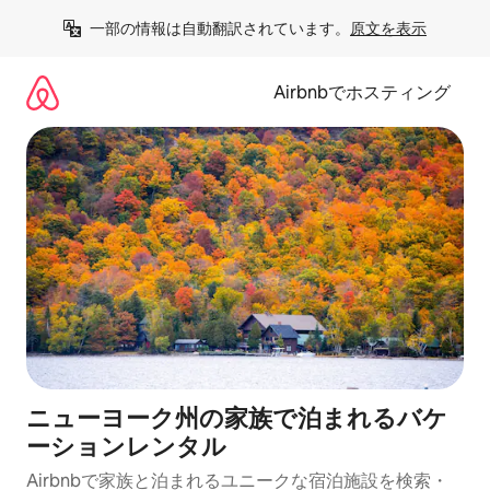
コ
一部の情報は自動翻訳されています。
原文を表示
ン
テ
ン
Airbnbでホスティング
ツ
に
ス
キ
ッ
プ
ニューヨーク州の家族で泊まれるバケ
ーションレンタル
Airbnbで家族と泊まれるユニークな宿泊施設を検索・