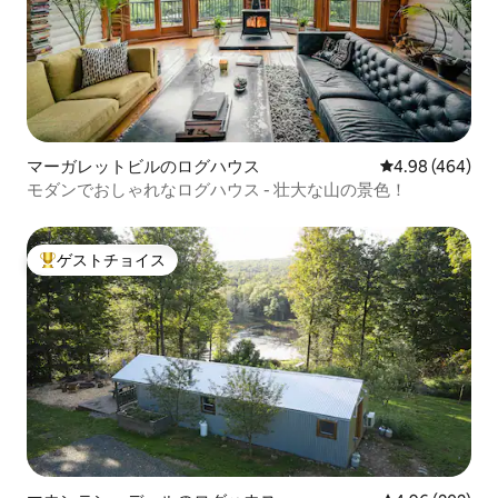
マーガレットビルのログハウス
レビュー464件
4.98 (464)
モダンでおしゃれなログハウス - 壮大な山の景色！
ゲストチョイス
大好評のゲストチョイスです。