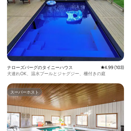
ナローズバーグのタイニーハウス
レビュー103件
4.99 (103)
犬連れOK、温水プールとジャグジー、柵付きの庭
スーパーホスト
スーパーホスト