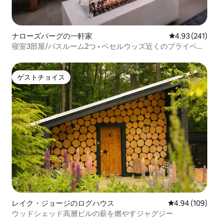
ナローズバーグの一軒家
レビュー241件
4.93 (241)
寝室3部屋/バスルーム2つ • ベセルウッズ近くのプライベー
トプール＆ジャグジー
ゲストチョイス
ゲストチョイス
レイク・ジョージのログハウス
レビュー109件
4.94 (109)
ウッドシェッド高層ビルの薪を燃やすジャグジー