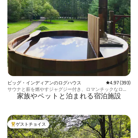
ビッグ・インディアンのログハウス
レビュー393件
4.97 (393)
サウナと薪を燃やすジャグジー付き、ロマンチックなログ
家族やペットと泊まれる宿泊施設
ハウス
ゲストチョイス
大好評のゲストチョイスです。