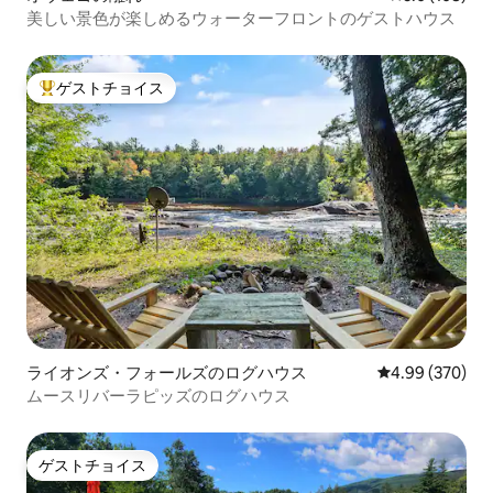
美しい景色が楽しめるウォーターフロントのゲストハウス
ゲストチョイス
大好評のゲストチョイスです。
ライオンズ・フォールズのログハウス
レビュー370件
4.99 (370)
ムースリバーラピッズのログハウス
ゲストチョイス
ゲストチョイス