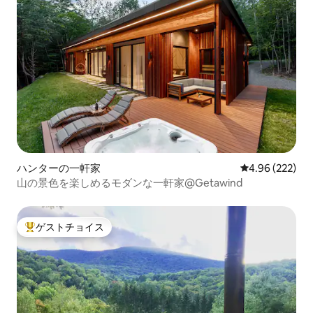
ハンターの一軒家
レビュー222件
4.96 (222)
山の景色を楽しめるモダンな一軒家@Getawind
ゲストチョイス
大好評のゲストチョイスです。