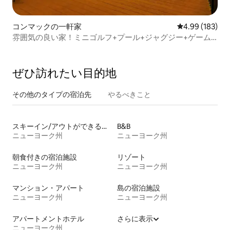
コンマックの一軒家
レビュー183件
4.99 (183)
雰囲気の良い家！ミニゴルフ+プール+ジャグジー+ゲーム
ルーム
ぜひ訪⁠れ⁠た⁠い目⁠的⁠地
その他のタ⁠イ⁠プ⁠の宿⁠泊⁠先
やるべきこと
スキーイン/アウトができる宿泊先
B&B
ニューヨーク州
ニューヨーク州
朝食付きの宿泊施設
リゾート
ニューヨーク州
ニューヨーク州
マンション・アパート
島の宿泊施設
ニューヨーク州
ニューヨーク州
アパートメントホテル
さらに表示
ニューヨーク州