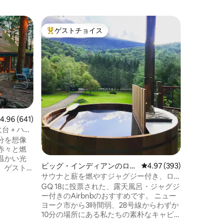
ユランの
ゲストチョイス
ゲス
大好評のゲストチョイスです。
大好評
魅惑の川
法の森
4エーカ
うなリバ
から離れ
木々の下
トリング
ロケーシ
の下で焚
この居心
で、鹿、
レビュー641件、5つ星中4.96つ星の平均評価
4.96 (641)
ックスし
台 + ハイ
家、そし
分を想像
です。風
赤々と燃
ア川での
温かい光
がること
ビッグ・インディアンのログ
レビュー393件、5つ星
4.97 (393)
。ゲスト
に足を踏
ハウス
サウナと薪を燃やすジャグジー付き、ロ
プス風の
す。
マンチックなログハウス
GQ 18に投票された、露天風呂・ジャグジ
ポラリー
ー付きのAirbnbのおすすめです。 ニュー
周囲は静
ヨーク市から3時間弱、28号線からわずか
え立つ
10分の場所にある私たちの素朴なキャビ
みましょ