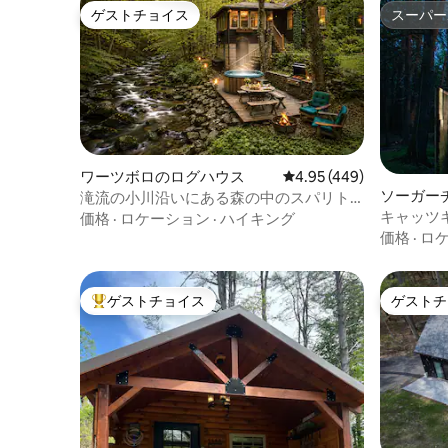
ゲストチョイス
スーパー
ゲストチョイス
スーパー
ワーツボロのログハウス
レビュー449件、5つ星
4.95 (449)
ソーガー
滝流の小川沿いにある森の中のスパリト
ス
リート • ニューヨーク市から90分
キャッツ
価格
·
ロケーション
·
ハイキング
ハウス
価格
·
ロ
ゲストチョイス
ゲストチ
大好評のゲストチョイスです。
ゲストチ