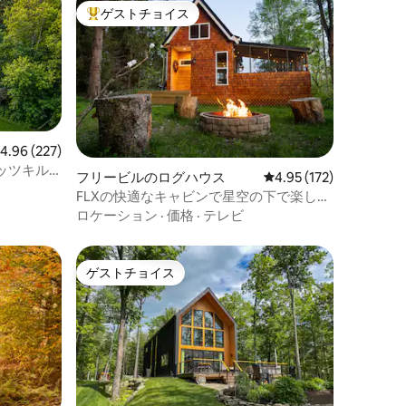
ゲストチョイス
大好評のゲストチョイスです。
レビュー227件、5つ星中4.96つ星の平均評価
4.96 (227)
ッツキル
フリービルのログハウス
レビュー172件、5つ星
4.95 (172)
泊先
FLXの快適なキャビンで星空の下で楽しむ
温かい浴槽
ロケーション
·
価格
·
テレビ
ゲストチョイス
ゲストチョイス