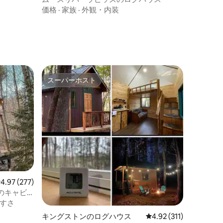
価格
·
家族
·
外観・内装
スーパーホスト
スーパーホスト
レビュー277件、5つ星中4.97つ星の平均評価
4.97 (277)
のキャビ
すさ
キングストンのログハウス
レビュー311件、5つ星
4.92 (311)