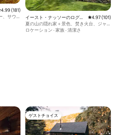
レビュー181件、5つ星中4.99つ星の平均評価
4.99 (181)
ー、サウ
イースト・ナッソーのログハ
レビュー101件、5つ星
4.97 (101)
ウス
夏の山の隠れ家＋景色、焚き火台、ジャ
グジー
ロケーション
·
家族
·
清潔さ
ゲストチョイス
ゲストチョイス