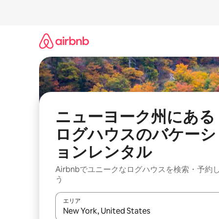
コ
ン
テ
ン
ツ
に
ス
キ
ッ
プ
ニューヨーク州にある
ログハウスのバケーシ
ョンレンタル
Airbnbでユニークなログハウスを検索・予約
う
エリア
検索結果が表示されたら、上下の矢印キーを使っ