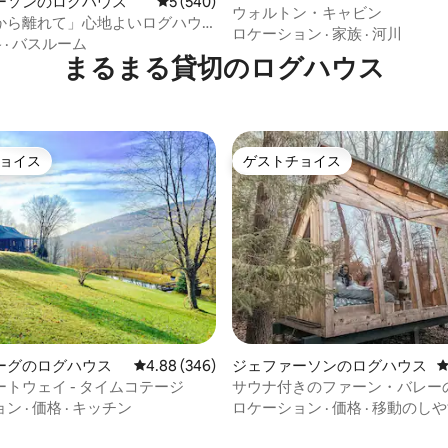
ーソンのログハウス
レビュー540件、5つ星中5つ星の平均評価
5 (540)
ウォルトン・キャビン
から離れて」心地よいログハウ
ロケーション
·
家族
·
河川
す静かなひととき
格
·
バスルーム
まるまる貸切のログハウス
ョイス
ゲストチョイス
ョイス
ゲストチョイス
中4.99つ星の平均評価
ーグのログハウス
レビュー346件、5つ星中4.88つ星の平均評価
4.88 (346)
ジェファーソンのログハウス
トウェイ - タイムコテージ
サウナ付きのファーン・バレー
ン
ョン
·
価格
·
キッチン
ロケーション
·
価格
·
移動のしや