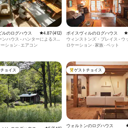
ビルのログハウス
レビュー412件、5つ星中4.87つ星の平均評価
4.87 (412)
ボイスヴィルのログハウス
レ
ンハウス - ハンターによるスキ
ウィンストンズ・プレイス - ウ
中4.97つ星の平均評価
ド・コージー・キャッツキル・
ケーション
·
エアコン
ロケーション
·
家族
·
ペット
トチョイス
ゲストチョイス
ゲストチョイスです。
大好評のゲストチョイスです。
中4.95つ星の平均評価
ウォルトンのログハウス