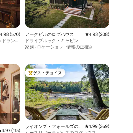
ビュー570件、5つ星中4.98つ星の平均評価
4.98 (570)
アークビルのログハウス
レビュー208件、5つ星
4.93 (208)
ッドラン
ドライブルック・キャビン
キャビン
家族
·
ロケーション
·
情報の正確さ
ゲストチョイス
大好評のゲストチョイスです。
ライオンズ・フォールズの
レビュー369件、5つ星
4.99 (369)
レビュー115件、5つ星中4.97つ星の平均評価
4.97 (115)
ログハウス
ムースリバーラピッズのログハウス