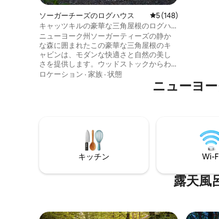
ぐときも
クゼーシ
ソーガーチーズのログハウス
レビュー148件、5
5 (148)
を楽しめる
キャッツキルの豪華な三角屋根のログハ
光明媚な
ウス｜ジャグジー＆サウナ
ニューヨーク州ソーガーティーズの静か
トに近い
な森に囲まれたこの豪華な三角屋根のキ
ーショッ
ャビンは、モダンな快適さと自然の美し
さを提供します。ウッドストックからわ
ずか10分、ニューヨーク市から2時間。2
ロケーション
·
家族
·
状態
エーカーのプライベートロットにありま
ニューヨー
す。アクセスも簡単です。プレミアムク
イーンカスパーマットレス、ブレビルの
エスプレッソマシン、4 Kプロジェクタ
ー、ファイヤーピット、グリル、シダー
ウッドの薪を燃やすホットタブ、サウナ
が備わっています。犬連れOK！キャッツ
キルのハイキング、スキー、人気のダイ
キッチン
Wi-F
ニングスポットの近くにある快適でスタ
イリッシュな隠れ家です。 詳しくは、私
たちのインスタグラム
露天風
「highwoodsaframe」をご覧ください！