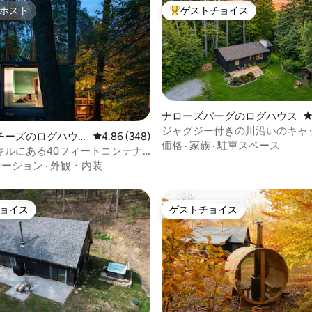
ホスト
ゲストチョイス
ホスト
大好評のゲストチョイスです。
ナローズバーグのログハウス
中4.95つ星の平均評価
ジャグジー付きの川沿いのキャ
チーズのログハウ
レビュー348件、5つ星中4.86つ星の平均評価
4.86 (348)
のプライベートな隠れ家的な宿
価格
·
家族
·
駐車スペース
キルにある40フィートコンテナ
ケーション
·
外観・内装
ョイス
ゲストチョイス
ョイス
ゲストチョイス