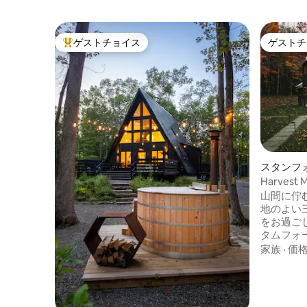
ゲストチョイス
ゲストチ
大好評のゲストチョイスです。
ゲストチ
スタンフ
Harves
山間に佇
地のよい
をお過ご
タムフォ
穏やかな
家族
·
価
め、キャ
ることができます。
ーを飲む
スを探索