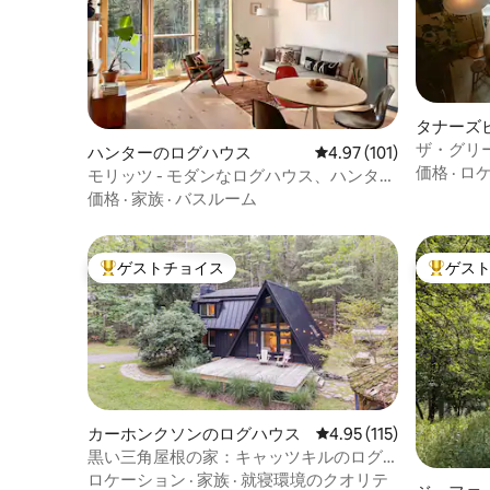
タナーズ
ザ・グリー
ハンターのログハウス
レビュー101件、5つ星
4.97 (101)
ーハウス
価格
·
ロ
モリッツ - モダンなログハウス、ハンター
マウンテンの素晴らしい眺望
価格
·
家族
·
バスルーム
ゲストチョイス
ゲス
大好評のゲストチョイスです。
大好評の
カーホンクソンのログハウス
レビュー115件、5つ星
4.95 (115)
黒い三角屋根の家：キャッツキルのログ
ハウス
ロケーション
·
家族
·
就寝環境のクオリテ