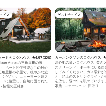
ョイス
ゲストチョイス
ョイス
ゲストチョイス
カーホンクソンのログハウス
ォードのログハウス
レビュー326件、5つ星中4.97つ星の平均評価
4.97 (326)
居心地の良いログハウス | 焚き火
t Moon Acresの三角屋根の家
キング + ペット同伴可
スクリーンド・ポーチにいる自
む、ペット同伴可能なこの居心
してみてください。ガス暖炉が
三角屋根の小屋で、穏やかな旅
え、頭上のストリングライトが
しください。ニューヨーク州ス
を放ち、森の中を眺めています
ードに位置し、自然に囲まれた
のお気に入りの場所です。アル
環境で、暖炉と山の景色を楽し
家族
·
ロケーション
·
間取り
格
·
情報の正確さ
快適なログハウスは、コンテン
ッツキル山脈の美しさに囲まれ
なボヘミアンな雰囲気があり、
 暖炉のそばでコーヒ
かな森で囲まれています。そび
ときも、近くのハイキングコー
木々の下をゆったりと散歩して
するときも、星空の下でくつろ