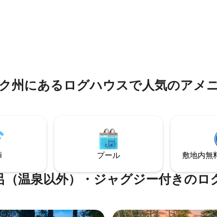
う。2階の奥深くにある天窓の
、このキャビンは快適さ、リラ
り、大きなピクチャーウィンド
ョン、そしてちょっとした冒険
つ星中5つ星の平均評価
生動物を眺めたり、ハンモック
ように設計されています。 風
りしてください。天気のいい夜
ハイキングコースや自然スポッ
のそばでマシュマロを焼きなが
場所にあります。地元のコーヒ
木々の向こうにある星空を眺め
プやカフェまで車ですぐです。
う。
ク州にあるログハウスで人気のアメ
i
プール
敷地内無料駐
呂（温泉以外）・ジャグジー付きのロ