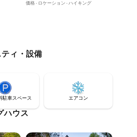
ンは、世界から遠く離れた場所にありま
下で眠った
価格
·
ロケーション
·
ハイキング
す。 森の中にあり、丘の上に完璧に位置
ウから野
している5エーカーの土地は、街から完全
で夢見た
に離れたと感じさせます。 敷地内には広
は、暖炉
い芝生、食事や星空を眺めるためのデッ
ら、高い
キ、屋外のファイヤーピット、屋外の炭
ましょ
火グリルがあります。 そして、屋外の薪
ストーブの湯船とサウナがあります。こ
れがハイライトです！（# 2022 - STR
ニティ・設備
-003）
⁠車ス⁠ペ⁠ー⁠ス
エアコン
グハウス