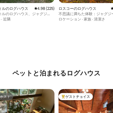
ィルのログハウス
レビュー225件、5つ星中4.98つ星の平均評価
4.98 (225)
ロスコーのログハウス
キルのログハウス、ジャグジ
不思議に満ちた体験：ジャグジ
トーブ、キングベッド
ナ、冷水浴
格
·
近隣
ロケーション
·
家族
·
清潔さ
中4.99つ星の平均評価
ペットと泊まれるログハウス
ホスト
ゲストチョイス
ホスト
大好評のゲストチョイスです。