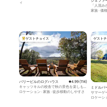
ジェファ
ィ
「人混み
スで過ご
家族
·
価
ゲストチョイス
ゲストチ
大好評のゲストチョイスです。
ゲストチ
バリービルのログハウス
レビュー114件、5つ星
4.99 (114)
キャッツキルの校舎で秋の景色を楽しも
ミドルバ
う（2時間、ニューヨーク発）
ロケーション
·
家族
·
徒歩移動のしやすさ
サマーゲー
ロケーシ