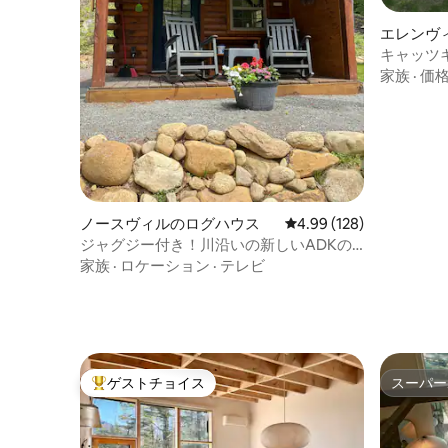
エレンヴ
キャッツ
ー、薪ス
家族
·
価
ノースヴィルのログハウス
レビュー128件、5つ星
4.99 (128)
ジャグジー付き！川沿いの新しいADKの
快適なログハウスA！
家族
·
ロケーション
·
テレビ
ゲストチョイス
スーパー
大好評のゲストチョイスです。
スーパー