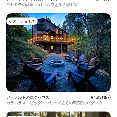
ヨセミテの休暇 | 山 | ゴルフと湖の隠れ家
ゲストチョイス
ゲストチョイス
アーノルドのログハウス
レビュー187件
4.93 (187)
カラベラス・ビッグ・ツリーズ近くの5寝室のログハウス |
15人宿泊可能