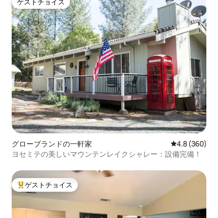
ゲストチョイス
ゲストチョイス
グローブランドの一軒家
レビュー360
4.8 (360)
ヨセミテの美しいマウンテンレイクシャレー：設備完備！
ゲストチョイス
大好評のゲストチョイスです。