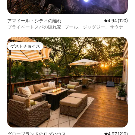
アマドール・シティの離れ
レビュー120件
4.94 (120)
プライベートスパの隠れ家 | プール、ジャグジー、サウナ
ゲストチョイス
ゲストチョイス
グローブランドのログハウス
レビュー210件
4.97 (210)