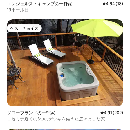
エンジェルス・キャンプの一軒家
レビュー18件
4.94 (18)
19ホール目
ゲストチョイス
ゲストチョイス
グローブランドの一軒家
レビュー202件
4.91 (202)
ヨセミテ近くの3つのデッキを備えた広々とした家