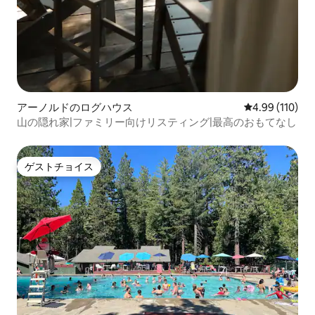
アーノルドのログハウス
レビュー110件
4.99 (110)
山の隠れ家|ファミリー向けリスティング|最高のおもてなし
ゲストチョイス
ゲストチョイス