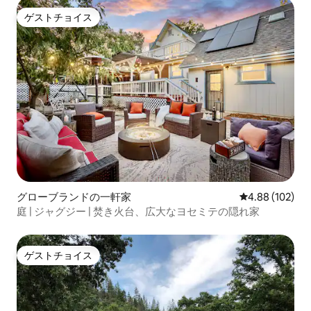
ゲストチョイス
ゲストチョイス
グローブランドの一軒家
レビュー102件
4.88 (102)
庭 | ジャグジー | 焚き火台、広大なヨセミテの隠れ家
ゲストチョイス
ゲストチョイス