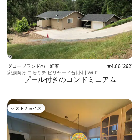
グローブランドの一軒家
レビュー262件
4.86 (262)
家族向け|ヨセミテ|ビリヤード台|小川|Wi-Fi
プール付きのコンドミニアム
ゲストチョイス
ゲストチョイス