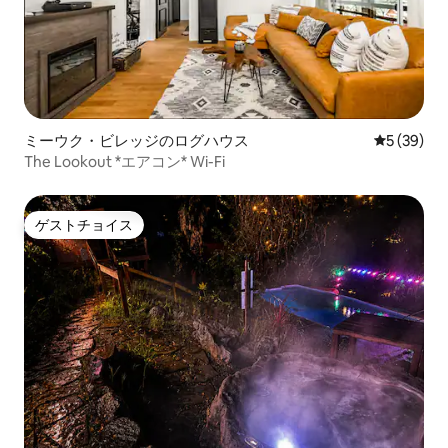
ミーウク・ビレッジのログハウス
レビュー3
5 (39)
The Lookout *エアコン* Wi-Fi
ゲストチョイス
ゲストチョイス