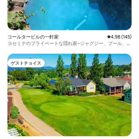
コールタービルの一軒家
レビュー145件
4.98 (145)
ヨセミテのプライベートな隠れ家~ジャグジー、プール、犬
同伴可/5エーカー
ゲストチョイス
ゲストチョイス