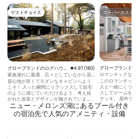
ゲストチョイス
スーパーホスト
ゲストチョイス
スーパーホスト
グローブランドの
グローブランドのログハウ
レビュー180件、5つ星中4.97
4.97 (180)
ス
ロマンチックなヨ
家族連れに最適、広々としていながら居
ライベート湖
心地が良い｜ヨセミテ30マイル
このロマンチック
居心地が良くてモダンなキャビンへよう
人と一緒にくつろ
こそ！ 入った瞬間にリラックスして自宅
スしてゲームを楽
のように感じていただけるよう、考え抜
デッキ。 屋外での調理には、デッキに黒
かれた改装とデザインが施されていま
ニュー・メロンズ湖にあるプール付き
い石のフライパンがあり
す。 私たちのキャビンは、グループで充
ウンテンレイクの
実した時間を過ごせる広々としたオープ
の宿泊先で人気のアメニティ・設備
ールのゴルフコース、
ンコンセプトのキッチンとリビングスペ
ンター、ハイキン
ース、リモートワーカーのための独立し
ィプール、ビーチ
たオフィス、ヨセミテで一日を過ごした
ーマンズコーブ、
後にリラックスできるジャグジー、グリ