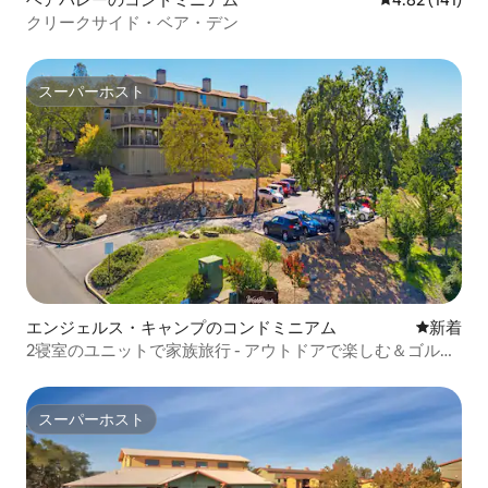
クリークサイド・ベア・デン
スーパーホスト
スーパーホスト
エンジェルス・キャンプのコンドミニアム
新しい宿
新着
2寝室のユニットで家族旅行 - アウトドアで楽しむ＆ゴル
フ！
スーパーホスト
スーパーホスト