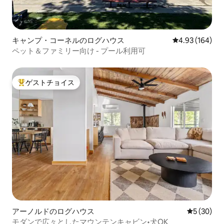
キャンプ・コーネルのログハウス
レビュー164件
4.93 (164)
ペット＆ファミリー向け - プール利用可
ゲストチョイス
大好評のゲストチョイスです。
アーノルドのログハウス
レビュー3
5 (30)
モダンで広々としたマウンテンキャビン•犬OK