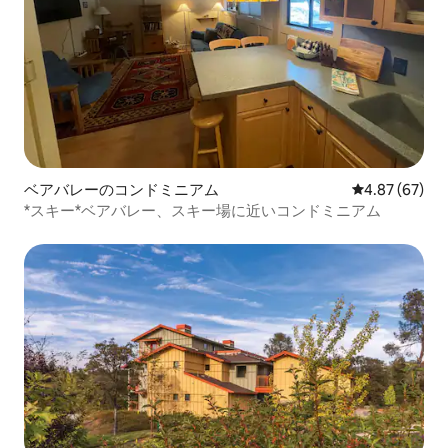
ベアバレーのコンドミニアム
レビュー67件
4.87 (67)
*スキー*ベアバレー、スキー場に近いコンドミニアム