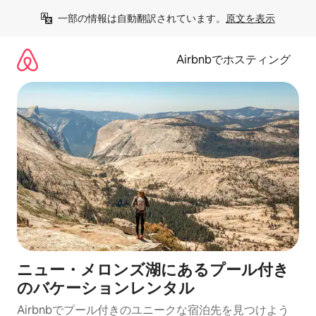
コ
一部の情報は自動翻訳されています。
原文を表示
ン
テ
ン
Airbnbでホスティング
ツ
に
ス
キ
ッ
プ
ニュー・メロンズ湖にあるプール付き
のバケーションレンタル
Airbnbでプール付きのユニークな宿泊先を見つけよう