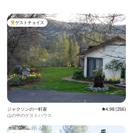
ゲストチョイス
大好評のゲストチョイスです。
ジャクソンの一軒家
レビュー256件
4.98 (256)
山の中のゲストハウス