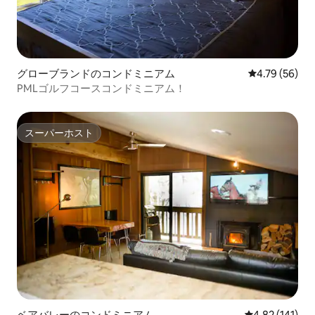
グローブランドのコンドミニアム
レビュー56件
4.79 (56)
PMLゴルフコースコンドミニアム！
スーパーホスト
スーパーホスト
ベアバレーのコンドミニアム
レビュー141件
4.82 (141)