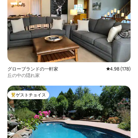
グローブランドの一軒家
レビュー178件
4.98 (178)
丘の中の隠れ家
ゲストチョイス
大好評のゲストチョイスです。