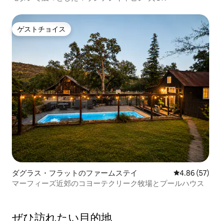
ゲストチョイス
ゲストチョイス
ダグラス・フラットのファームステイ
レビュー57件
4.86 (57)
マーフィーズ近郊のコヨーテクリーク牧場とプールハウス
ぜひ訪⁠れ⁠た⁠い目⁠的⁠地