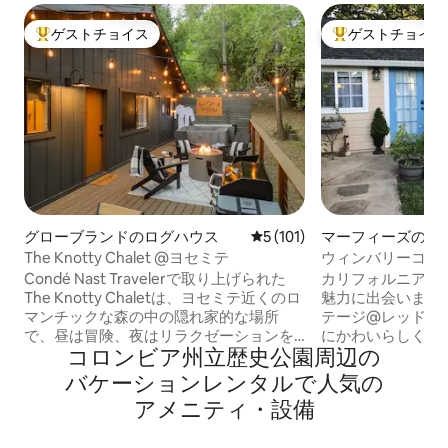
ゲストチョイス
ゲストチョイス
大好評のゲストチョイスです。
大好評のゲストチ
グローブランドのログハウス
レビュー101件、5つ星中5
5 (101)
マーフィーズの離
The Knotty Chalet @ヨセミテ
ウィンバリーコテー
ーランチ
Condé Nast Travelerで取り上げられた
カリフォルニア州
The Knotty Chaletは、ヨセミテ近くのロ
魅力に出会いましょう。 ウィ
マンチックな森の中の隠れ家的な場所
テージ@レッドルー
で、昼は冒険、夜はリラクゼーションを
にかわいらしく、
コロンビア州立歴史公園⁠周⁠辺⁠の
求めるカップルに最適です。 ヨセミテの
クで、快適で、居
名高いトレイルをハイキングした後は、
待っています。 
バ⁠ケ⁠ー⁠シ⁠ョ⁠ン⁠レ⁠ン⁠タ⁠ル⁠で人⁠気⁠の
松の木の下のホットタブに浸かったり、
ン、おとぎ話公園
ア⁠メ⁠ニ⁠テ⁠ィ⁠・⁠設⁠備
暖炉のそばでくつろいだり、朝はエスプ
グ、コンサートま
レッソを飲んだり、星空の下でワインを
リラクゼーション