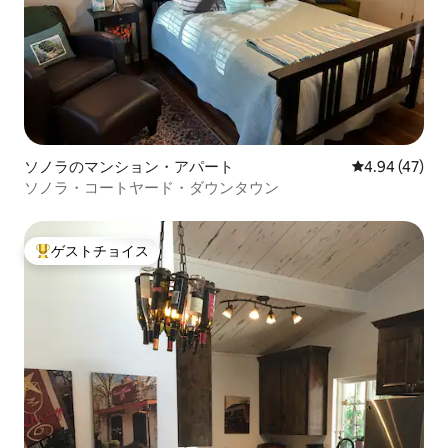
ソノラのマンション・アパート
レビュー47件
4.94 (47)
ソノラ・コートヤード・ダウンタウン
ゲストチョイス
大好評のゲストチョイスです。