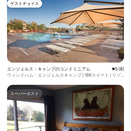
ゲストチョイス
ゲストチョイス
エンジェルス・キャンプのコンドミニアム
レビュー
5 (8)
ウィンドハム・エンジェルスキャンプ | 1BRスイート | リゾ
ートアメニティ
スーパーホスト
スーパーホスト