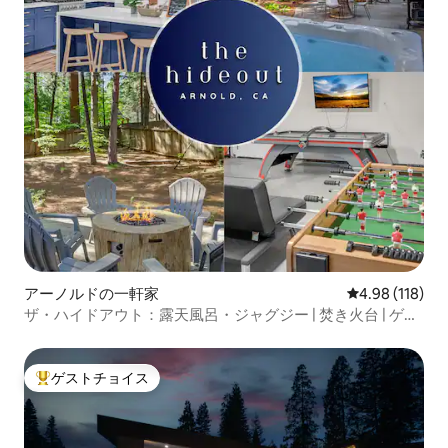
アーノルドの一軒家
レビュー118件
4.98 (118)
ザ・ハイドアウト：露天風呂・ジャグジー | 焚き火台 | ゲー
ムルーム
ゲストチョイス
大好評のゲストチョイスです。