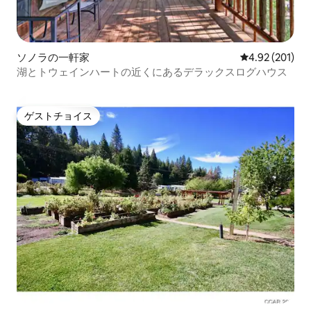
ソノラの一軒家
レビュー201件
4.92 (201)
湖とトウェインハートの近くにあるデラックスログハウス
ゲストチョイス
ゲストチョイス