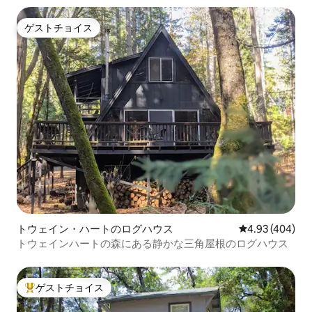
ゲストチョイス
ゲストチョイス
トウェイン・ハートのログハウス
レビュー404件
4.93 (404)
トウェインハートの森にある静かな三角屋根のログハウス
ゲストチョイス
大好評のゲストチョイスです。