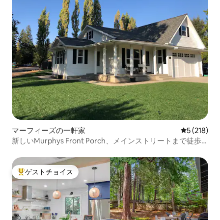
マーフィーズの一軒家
レビュー21
5 (218)
新しいMurphys Front Porch、メインストリートまで徒歩5
分
ゲストチョイス
大好評のゲストチョイスです。