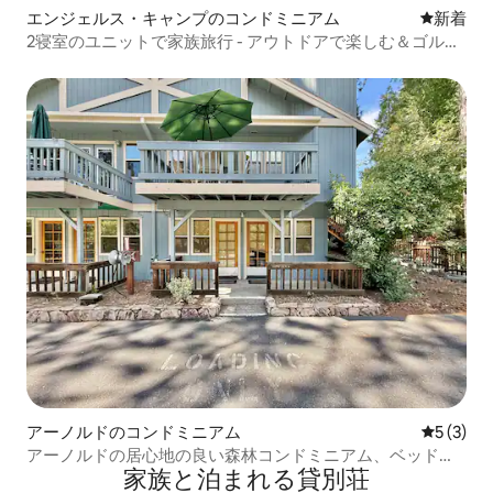
エンジェルス・キャンプのコンドミニアム
新しい宿
新着
2寝室のユニットで家族旅行 - アウトドアで楽しむ＆ゴル
フ！
アーノルドのコンドミニアム
レビュー
5 (3)
アーノルドの居心地の良い森林コンドミニアム、ベッドル
家族と泊まれる貸別荘
ーム2室とパティオ付き