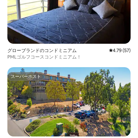
グローブランドのコンドミニアム
レビュー57件
4.79 (57)
PMLゴルフコースコンドミニアム！
スーパーホスト
スーパーホスト