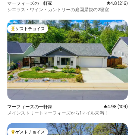
マーフィーズの一軒家
レビュー216
4.8 (216)
シエラス・ワイン・カントリーの庭園景観の2寝室
ゲストチョイス
大好評のゲストチョイスです。
マーフィーズの一軒家
レビュー109件
4.98 (109)
メインストリートマーフィーズから1マイル未満！
ゲストチョイス
大好評のゲストチョイスです。