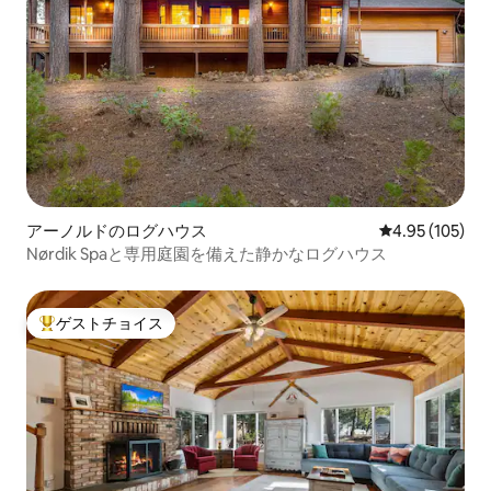
アーノルドのログハウス
レビュー105件
4.95 (105)
Nørdik Spaと専用庭園を備えた静かなログハウス
ゲストチョイス
大好評のゲストチョイスです。