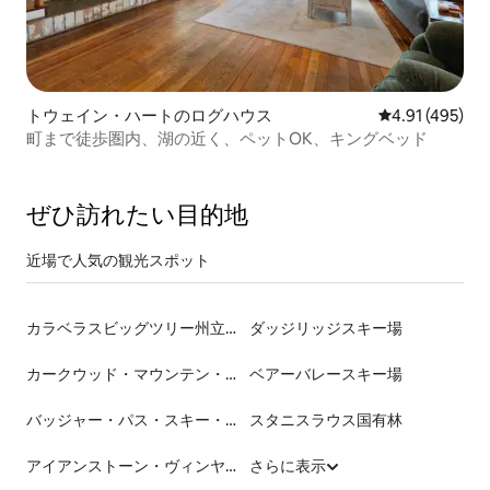
トウェイン・ハートのログハウス
レビュー495件
4.91 (495)
町まで徒歩圏内、湖の近く、ペットOK、キングベッド
ぜひ訪⁠れ⁠た⁠い目⁠的⁠地
近場で人気の観光スポット
カラベラスビッグツリー州立公園
ダッジリッジスキー場
カークウッド・マウンテン・リゾート
ベアーバレースキー場
バッジャー・パス・スキー・エリア
スタニスラウス国有林
アイアンストーン・ヴィンヤーズ
さらに表示