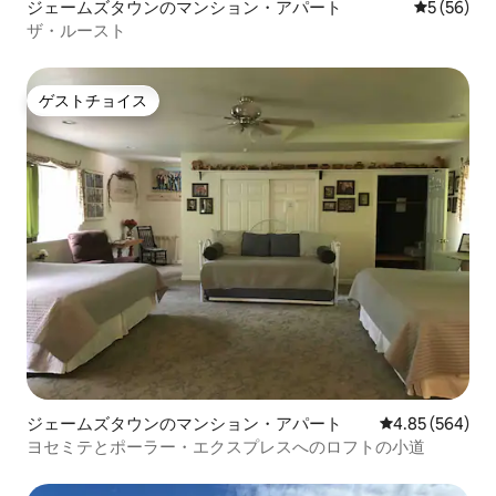
ジェームズタウンのマンション・アパート
レビュー5
5 (56)
ザ・ルースト
ゲストチョイス
ゲストチョイス
ジェームズタウンのマンション・アパート
レビュー564件
4.85 (564)
ヨセミテとポーラー・エクスプレスへのロフトの小道