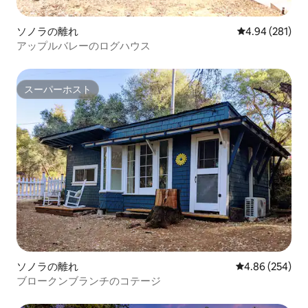
ソノラの離れ
レビュー281件
4.94 (281)
アップルバレーのログハウス
スーパーホスト
スーパーホスト
ソノラの離れ
レビュー254件
4.86 (254)
ブロークンブランチのコテージ