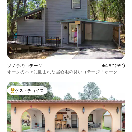
ソノラのコテージ
レビュー991件
4.97 (991)
オークの木々に囲まれた居心地の良いコテージ「オーク・
ネスト」
ゲストチョイス
大好評のゲストチョイスです。