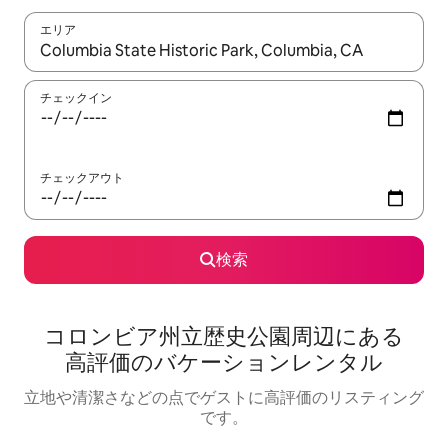
エリア
検索結果が表示されたら、上下の矢印キーを使って移動するか、
チェックイン
チェックアウト
検索
コロンビア州立歴史公園⁠周⁠辺⁠に⁠あ⁠る
高⁠評⁠価⁠のバ⁠ケ⁠ー⁠シ⁠ョ⁠ン⁠レ⁠ン⁠タ⁠ル
立地や清潔さなどの点でゲストに高評価のリスティング
です。