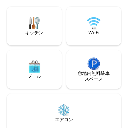
楽しんだりしましょう。 パインマウンテ
をお楽しみいただけます。 
ンレイクの静かな一角にあるこのシャレ
ド、バスタブとシ
ーは、ヴィンテージのキャビンの魅力と
流オーブンを備え
ブティックスタイルの快適さを兼ね備え
ュー、洗濯機/乾燥
ています。 人里離れたロマンチックな場
しい庭園の中。 マーフィーズで最高のも
所にあり、犬連れOKで、2人用に設計さ
のを提供します。
キッチン
Wi-Fi
れています。最大4名宿泊可能。
敷地内無料駐⁠車
プール
ス⁠ペ⁠ー⁠ス
エアコン