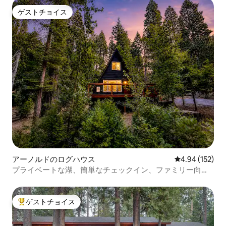
ゲストチョイス
ゲストチョイス
アーノルドのログハウス
レビュー152件
4.94 (152)
プライベートな湖、簡単なチェックイン、ファミリー向
け、洗濯機・乾燥機
ゲストチョイス
大好評のゲストチョイスです。