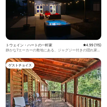
トウェイン・ハートの一軒家
レビュー115件
4.99 (115)
静かな7エーカーの敷地にある、ジャグジー付きの隠れ家的
な宿泊先！
ゲストチョイス
ゲストチョイス