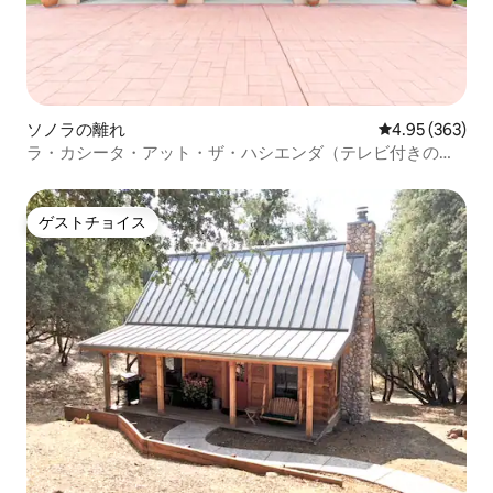
ソノラの離れ
レビュー363件
4.95 (363)
ラ・カシータ・アット・ザ・ハシエンダ（テレビ付きのプ
ライベートゲストハウス）
ゲストチョイス
ゲストチョイス