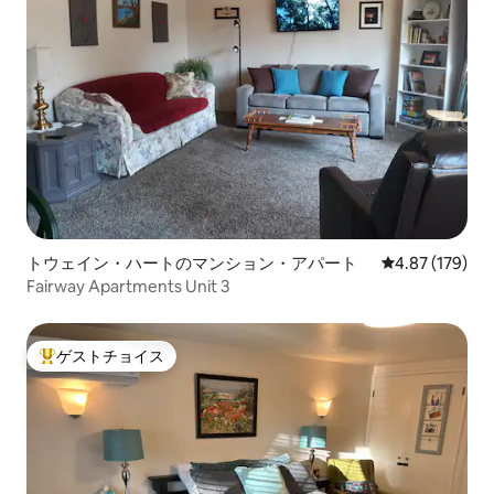
トウェイン・ハートのマンション・アパート
レビュー179件
4.87 (179)
Fairway Apartments Unit 3
ゲストチョイス
大好評のゲストチョイスです。