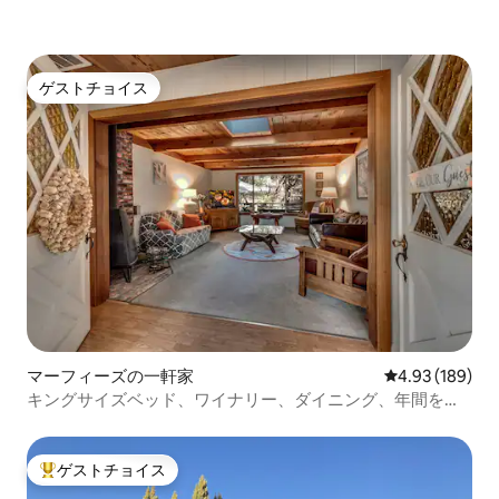
ゲストチョイス
ゲストチョイス
マーフィーズの一軒家
レビュー189件
4.93 (189)
キングサイズベッド、ワイナリー、ダイニング、年間を通
じたアドベンチャーが近くにあります
ゲストチョイス
大好評のゲストチョイスです。