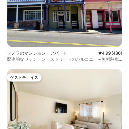
ソノラのマンション・アパート
レビュー480件
4.99 (480)
歴史的なワシントン・ストリートのバルコニー – 無料駐車
場
ゲストチョイス
ゲストチョイス