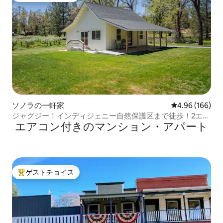
ソノラの一軒家
レビュー166件
4.96 (166)
ジャグジー！インディジェニー自然保護区まで徒歩！2エー
エアコン付きのマンション・アパート
カーの広い敷地内
ゲストチョイス
大好評のゲストチョイスです。