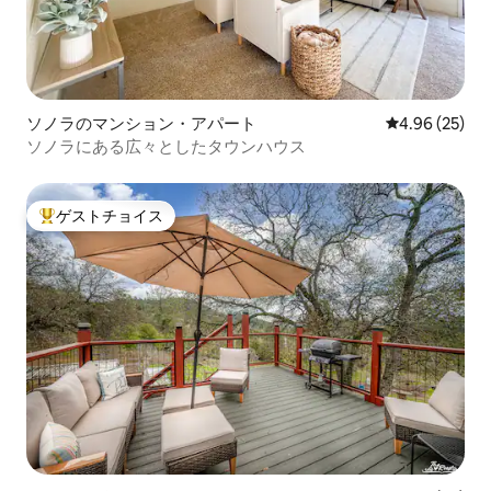
ソノラのマンション・アパート
レビュー25件
4.96 (25)
ソノラにある広々としたタウンハウス
ゲストチョイス
大好評のゲストチョイスです。