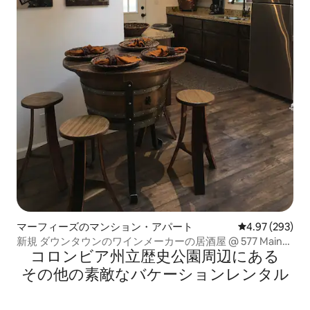
マーフィーズのマンション・アパート
レビュー293件
4.97 (293)
新規 ダウンタウンのワインメーカーの居酒屋 @ 577 Main
コロンビア州立歴史公園⁠周⁠辺⁠に⁠あ⁠る
Street
そ⁠の⁠他⁠の素⁠敵⁠なバ⁠ケ⁠ー⁠シ⁠ョ⁠ン⁠レ⁠ン⁠タ⁠ル