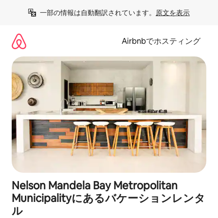
コ
一部の情報は自動翻訳されています。
原文を表示
ン
テ
ン
Airbnbでホスティング
ツ
に
ス
キ
ッ
プ
Nelson Mandela Bay Metropolitan
Municipalityにあるバケーションレンタ
ル