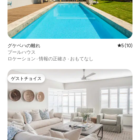
グケベハの離れ
レビュー1
5 (10)
プールハウス
ロケーション
·
情報の正確さ
·
おもてなし
ゲストチョイス
ゲストチョイス