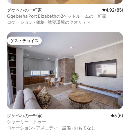
グケベハの一軒家
レビュー85件
4.92 (85)
Gqeberha Port Elizabethの2ベッドルームの一軒家
ロケーション
·
価格
·
就寝環境のクオリティ
ゲストチョイス
ゲストチョイス
グケベハの一軒家
レビュー
5 (6)
シャーリー・トゥー
ロケーション
·
アメニティ・設備
·
おもてなし