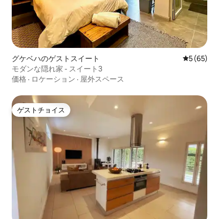
グケベハのゲストスイート
レビュー6
5 (65)
モダンな隠れ家 - スイート3
価格
·
ロケーション
·
屋外スペース
ゲストチョイス
ゲストチョイス