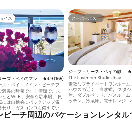
ョイス
スーパーホスト
ョイス
スーパーホスト
ジェフェリーズ・ベイの離
レ
れ
The Lavender Studio Jbay
4.92つ星の平均評価
リーズ・ベイのマン
レビュー165件、5つ星中4.9つ星の平均評価
4.9 (165)
素敵なプライベートワンルーム
アパート
ーズ・ベイ・メイン・ビーチフ
ハウスの近く、自炊式。 スタジ
専用屋上付き
ご褒美の時間です！ 清潔で、ス
屋、ダブルベッド、バスルーム
ビとWi-Fi、安全な駐車場。 負
ッチン、冷蔵庫、電子レンジ、
際には自動的にバックアップ電
ンロ、すべての調理器具、ダイ
替わり、ガスコンロも備えてい
ーブル、ブライ/バーベキュー
辺⁠のバ⁠ケ⁠ー⁠シ⁠ョ⁠ン⁠レ⁠ン⁠タ⁠ル⁠で人
エンターテイメントエリア。 最大2名様ま
のすぐそばにある、足を休める
で宿泊可能です。ビーチまで10
たりの場所です。広々としたモ
ト、目の前には素晴らしいサー
華な3ベッドルーム、3バスルー