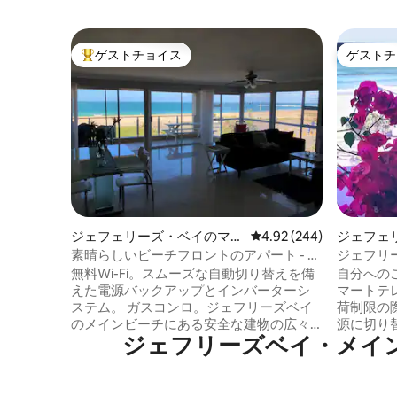
ゲストチョイス
ゲストチ
大好評のゲストチョイスです。
ゲストチ
ジェフェリーズ・ベイのマン
レビュー244件、5つ星中
4.92 (244)
ジェフェ
ション・アパート
ション・
素晴らしいビーチフロントのアパート - メ
ジェフリ
インビーチJBay
ロント、
無料Wi-Fi。スムーズな自動切り替えを備
自分への
えた電源バックアップとインバーターシ
マートテレ
ステム。 ガスコンロ。ジェフリーズベイ
荷制限の
のメインビーチにある安全な建物の広々
源に切り
ジェフリーズベイ・メインビーチ⁠周⁠
としたアパートです。 寝室3部屋、バスル
ます。 ジェイベイのブルーフラッグメイ
ーム3部屋、床面積140平方メートル。 ラ
ンビーチ
ウンジ、ダイニングルーム、キッチン、
のにぴっ
バルコニーからのパノラマビュー。 サー
ダンで豪