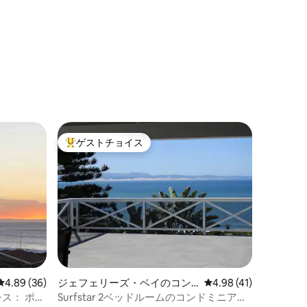
ゲストチョイス
大好評のゲストチョイスです。
レビュー36件、5つ星中4.89つ星の平均評価
4.89 (36)
ジェフェリーズ・ベイのコン
レビュー41件、5つ星
4.98 (41)
ドミニアム
： ポイ
Surfstar 2ベッドルームのコンドミニア