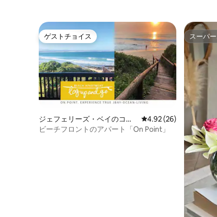
ゲストチョイス
スーパー
ゲストチョイス
スーパー
ジェフェリーズ・ベイのコン
レビュー26件、5つ星中
4.92 (26)
ドミニアム
ビーチフロントのアパート「On Point」