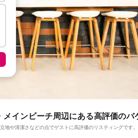
ビーチ⁠周⁠辺⁠に⁠あ⁠る高⁠評⁠価⁠のバ⁠ケ⁠ー⁠
立地や清潔さなどの点でゲストに高評価のリスティングです。