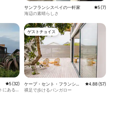
サンフランシスベイの一軒家
レビュー7件、5
5 (7)
海辺の素晴らしさ
ゲストチョイス
ゲストチョイス
レビュー32件、5つ星中5つ星の平均評価
5 (32)
ケープ・セント・フランシス
レビュー57件、5つ星
4.88 (57)
の一軒家
トにある5
裸足で歩けるバンガロー