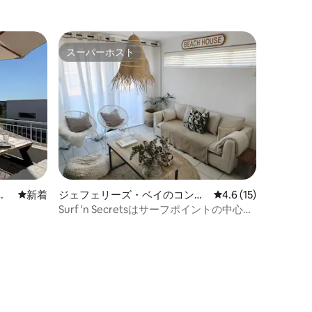
スーパーホスト
スーパーホスト
ニ
新しい宿泊先
新着
ジェフェリーズ・ベイのコンド
レビュー15件、5つ
4.6 (15)
ミニアム
Surf 'n Secretsはサーフポイントの中心部
に位置しています