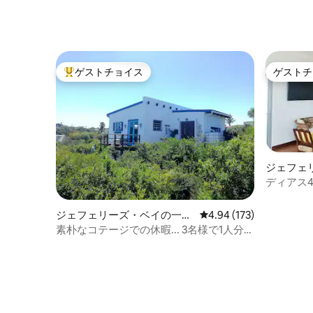
ゲストチョイス
ゲストチ
大好評のゲストチョイスです。
ゲストチ
ジェフェ
ディアス
ジェフェリーズ・ベイの一軒
レビュー173件、5つ星
4.94 (173)
家
素朴なコテージでの休暇... 3名様で1人分の
料金！