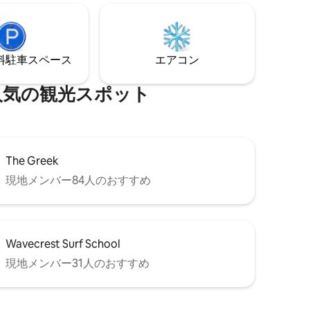
す。 レ
洗い機を備えた自炊用の設備が備わって
 小さ
います。 ラウンジからはビーチへの直接
Fiの上限は
アクセスとビーチの景色が楽しめます。
安全設備と鍵のかかる駐車場がある安全
⁠車ス⁠ペ⁠ー⁠ス
エアコン
なエリアにあります。
の観⁠光⁠ス⁠ポ⁠ッ⁠ト
The Greek
現地メンバー84人のおすすめ
Wavecrest Surf School
現地メンバー31人のおすすめ