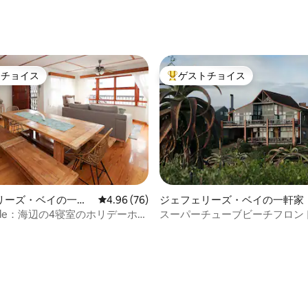
トチョイス
ゲストチョイス
ゲストチョイスです。
大好評のゲストチョイスです。
リーズ・ベイの一軒
レビュー76件、5つ星中4.96つ星の平均評価
4.96 (76)
ジェフェリーズ・ベイの一軒家
Verde：海辺の4寝室のホリデーホー
スーパーチューブビーチフロン
寝室のヴィラ