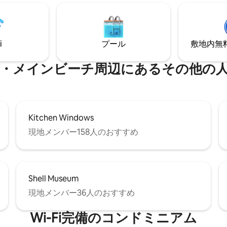
ポットがあり、長い散歩ができま
積280平方メートル、専用の屋上
ストランやショップまで徒歩圏内。
す。 パノラマビューが見渡せま
な町の中心部にあります。Wi - 
ありません。
、浄水器。 快適なベッド、綿の
i
プール
敷地内無料駐
ン、柔らかいタオル-すべてが至
です
ンビーチ⁠周⁠辺⁠に⁠あ⁠るそ⁠の⁠他⁠の人⁠気⁠
Kitchen Windows
現地メンバー158人のおすすめ
Shell Museum
現地メンバー36人のおすすめ
Wi-Fi完備のコンドミニアム