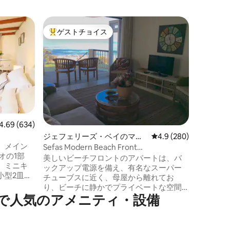
ジェフェ
ゲストチョイス
スーパ
大好評のゲストチョイスです。
スーパ
家
127 da
ス
初めて階
ーズベイ
心が躍り
画の後、
きる近代
ました。1
タイルで
の心を持
ビュー634件、5つ星中4.69つ星の平均評価
4.69 (634)
り、階上
ジェフェリーズ・ベイのマン
レビュー280件、5つ
4.9 (280)
が見えま
、メイン
ション・アパート
にある別
Sefas Modern Beach Front
オの1部
もできま
Apartment（モダンなビーチフロントの
美しいビーチフロントのアパートは、バ
、ミニキ
アを持っ
アパート）
ックアップ電源を備え、有名なスーパー
小型2皿コ
チューブスに近く、母屋から離れてお
ニングテ
り、ビーチに静かでプライベートな空間
付きの専用
⁠気⁠のア⁠メ⁠ニ⁠テ⁠ィ⁠・⁠設⁠備
を提供します。 さまざまなレストランや
ショップまで徒歩3分で行ける、アクセス
0フィー
の良い静かで景色の良いロケーションで
フィンス
す。 キッチンには、モダンな家電と食器