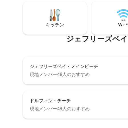
フスポットKitchen Windowsはアパート
ム、床面
の目の前にあり、初心者にも経験豊富な
がありま
サーファーにも最適なスポットです。 地
す。 最先端の家電、冷蔵庫/冷凍庫、内蔵
下に専用ガレージがあります。 レストラ
の製氷機
キッチン
Wi-F
ンやバーに近いですが、アパートは平和
白いリネ
で静かです。
福の時間
ジェフリーズベイ・メイ
ジェフリーズベイ・メインビーチ
現地メンバー48人のおすすめ
ドルフィン・チーチ
現地メンバー49人のおすすめ