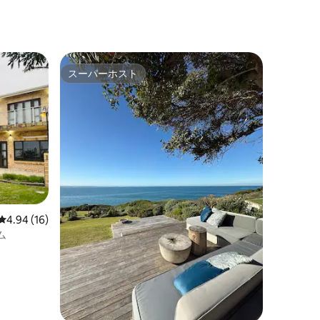
ム、大きなパティオ付き
スーパーホスト
スーパーホスト
レビュー16件、5つ星中4.94つ星の平均評価
4.94 (16)
ム