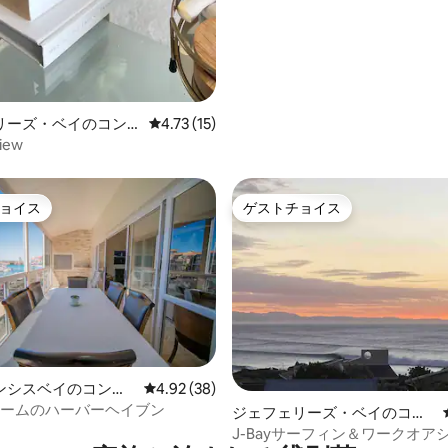
リーズ・ベイのコン
レビュー15件、5つ星中4.73つ星の平均評価
4.73 (15)
ム
iew
ョイス
ゲストチョイス
ョイス
ゲストチョイス
ンシスベイのコンド
レビュー38件、5つ星中4.92つ星の平均評価
4.92 (38)
ルームのハーバーヘイブン
4.64つ星の平均評価
ジェフェリーズ・ベイのコン
ドミニアム
J-Bayサーフィン＆ワークオアシス