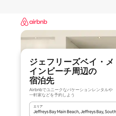
コ
ン
テ
ン
ツ
に
ス
キ
ッ
プ
ジェフリーズベイ・メ
インビーチ⁠周⁠辺⁠の
宿⁠泊⁠先
Airbnbでユニークなバ⁠ケ⁠ー⁠シ⁠ョ⁠ンレ⁠ン⁠タ⁠ルや
一⁠軒⁠家な⁠ど⁠を予⁠約⁠し⁠よ⁠う
エリア
検索結果が表示されたら、上下の矢印キーを使っ