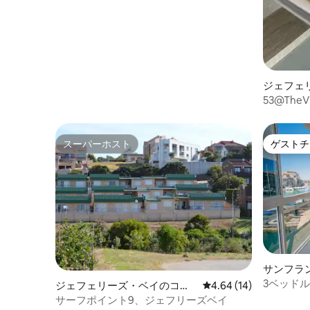
ジェフェ
ドミニア
53@TheV
スーパーホスト
ゲストチ
スーパーホスト
ゲストチ
サンフラ
ミニアム
3ベッド
ジェフェリーズ・ベイのコン
レビュー14件、5つ星中
4.64 (14)
ドミニアム
サーフポイント9、ジェフリーズベイ