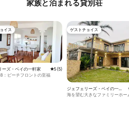
家族と泊まれる貸別荘
ントまで2分
ョイス
ゲストチョイス
ョイス
ゲストチョイス
リーズ・ベイの一軒家
レビュー5件、5つ星中5つ星の平均評価
5 (5)
48：ビーチフロントの至福
中4.94つ星の平均評価
ジェフェリーズ・ベイの一軒
家
海を望む大きなファミリーホー