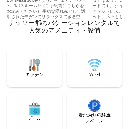
Lunavista Suiteへようこそ · 2ベッドルー
安全なエリアにあ
ム · 1バスルーム✨（ご予約前にこちらを
ートです。 クイーンベッド2台とツインエ
お読みください） 平穏な隠れ家として設
アマットレス。 追加のタオルとシーツセ
計されたモダンでリラックスできる空
ット。 広々としたキッチン、洗濯機・乾
ナッソー郡のバケーションレンタルで
間。JFKからわずか16分の1階のユニット
燥機（ほかの人と
には以下の設備があります： 🛏️ クイーン
したリビングルー
人気のアメニティ・設備
ベッド2台 🍽️ フルキッチン 🛁 バスルーム
にアクセスできる
1室 📍 便利なエリアのメインストリート
専用のエントラン
に位置。 🚗 駐車場：指定スペース1台分
アトラクションの近
付き。追加の車両は、空きがある場合は
25分で、ニュー
路上に駐車できます。 🔊 騒音に関するお
または車ですぐで
知らせ：立地上、外部からの騒音が聞こ
近くにはあらゆる
える場合があります。これは当社の管理
や美味しいレストラ
範囲外です。
ートは素晴らしい
キッチン
Wi-Fi
潔で、素晴らしい
敷地内無料駐⁠車
プール
ス⁠ペ⁠ー⁠ス