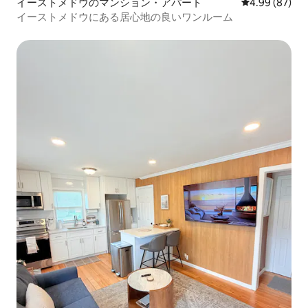
イーストメドウのマンション・アパート
レビュー87件
4.99 (87)
イーストメドウにある居心地の良いワンルーム