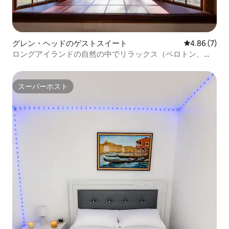
グレン・ヘッドのゲストスイート
レビュー7件
4.86 (7)
ロングアイランドの自然の中でリラックス（ペロトン、共
有プール付き）
スーパーホスト
スーパーホスト