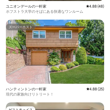
ユニオンデールの一軒家
レビュー48件
4.88 (48)
ホフストラ大学のそばにある快適なワンルーム
スーパーホスト
スーパーホスト
ハンティントンの一軒家
レビュー25件
4.88 (25)
現代の家族向けリトリート！
ゲストチョイス