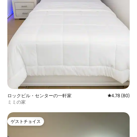
ロックビル・センターの一軒家
レビュー80件
4.78 (80)
ミミの家
ゲストチョイス
ゲストチョイス