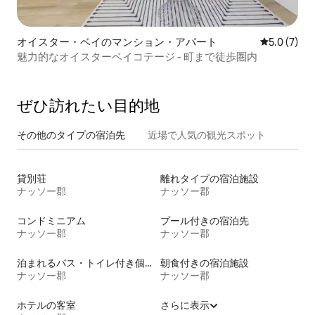
オイスター・ベイのマンション・アパート
レビュー7
5.0 (7)
魅力的なオイスターベイコテージ - 町まで徒歩圏内
ぜひ訪⁠れ⁠た⁠い目⁠的⁠地
その他のタ⁠イ⁠プ⁠の宿⁠泊⁠先
近場で人気の観光スポット
貸別荘
離れタイプの宿泊施設
ナッソー郡
ナッソー郡
コンドミニアム
プール付きの宿泊先
ナッソー郡
ナッソー郡
泊まれるバス・トイレ付き個室
朝食付きの宿泊施設
ナッソー郡
ナッソー郡
ホテルの客室
さらに表示