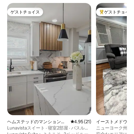
ゲストチョイス
ゲストチョイス
ゲストチョイス
大好評のゲストチ
ヘムステッドのマンション・
レビュー21件、5つ星中4.95
4.95 (21)
イーストメドウの
アパート
ン・アパート
Lunavistaスイート · 寝室2部屋 · バスルー
ニューヨーク州ロ
ム1部屋
「第二の我が家」