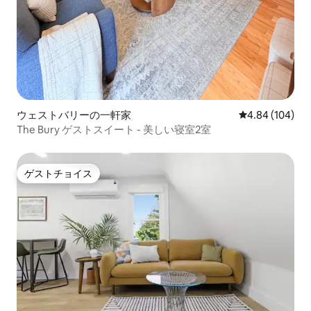
ウェストバリーの一軒家
レビュー104件
4.84 (104)
The Bury ゲストスイート - 美しい寝室2室
ゲストチョイス
ゲストチョイス