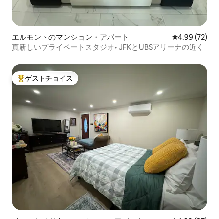
エルモントのマンション・アパート
レビュー72件
4.99 (72)
真新しいプライベートスタジオ• JFKとUBSアリーナの近く
ゲストチョイス
大好評のゲストチョイスです。