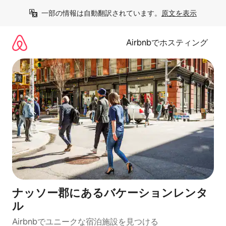
コ
一部の情報は自動翻訳されています。
原文を表示
ン
テ
ン
Airbnbでホスティング
ツ
に
ス
キ
ッ
プ
ナッソー郡にあるバケーションレンタ
ル
Airbnbでユニークな宿泊施設を見つける