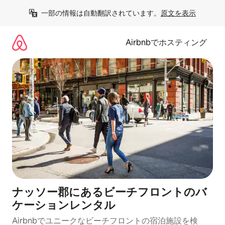
コ
一部の情報は自動翻訳されています。
原文を表示
ン
テ
ン
Airbnbでホスティング
ツ
に
ス
キ
ッ
プ
ナッソー郡にあるビーチフロントのバ
ケーションレンタル
Airbnbでユニークなビーチフロントの宿泊施設を検