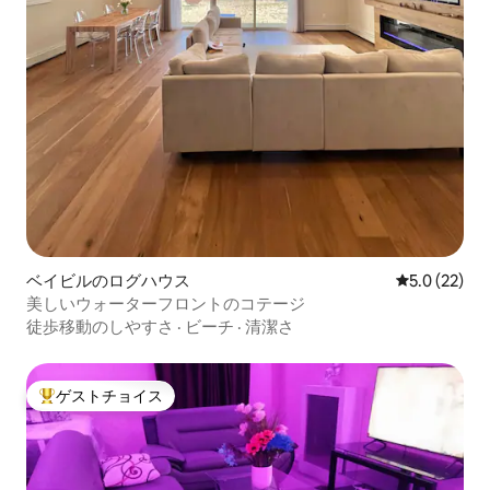
ベイビルのログハウス
レビュー22
5.0 (22)
美しいウォーターフロントのコテージ
徒歩移動のしやすさ
·
ビーチ
·
清潔さ
ゲストチョイス
大好評のゲストチョイスです。