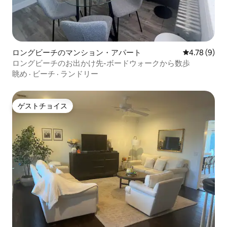
ロングビーチのマンション・アパート
レビュー9件
4.78 (9)
ロングビーチのお出かけ先-ボードウォークから数歩
眺め
·
ビーチ
·
ランドリー
ゲストチョイス
ゲストチョイス