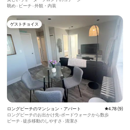
眺め
·
ビーチ
·
外観・内装
ゲストチョイス
ゲストチョイス
ロングビーチのマンション・アパート
レビュー9件
4.78 (9)
ロングビーチのお出かけ先-ボードウォークから数歩
ビーチ
·
徒歩移動のしやすさ
·
清潔さ