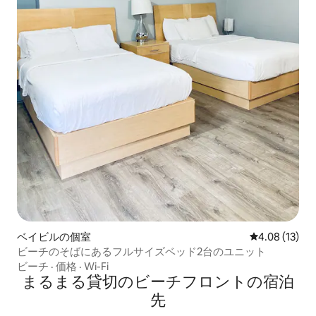
ベイビルの個室
レビュー13件
4.08 (13)
ビーチのそばにあるフルサイズベッド2台のユニット
ビーチ
·
価格
·
Wi-Fi
まるまる貸切のビーチフロントの宿泊
先