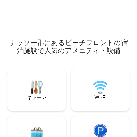
数が少ない家族、特にカップルに最適で
ム、テレビを見な
す。専用の私道駐車場が含まれており、
リクライニングソ
これはウェストエンドで最も大きなメリ
けます。お客様の
ットのひとつです。 なお、宿泊施設の説
的なアイテムを備
明と写真は追加予定です。 また、こちら
ご利用いただけます
は最上階のユニットなので、必ず階段を
能です。ホストは
上っていただく必要があります。:)
ムとキッチンスペ
ナッソー郡にあるビーチフロントの宿
泊施設で人気のアメニティ・設備
キッチン
Wi-Fi