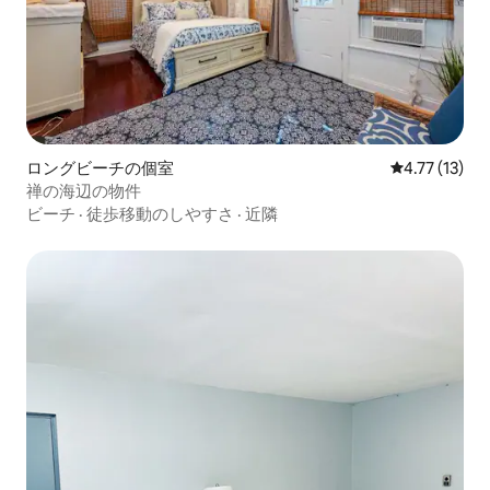
ロングビーチの個室
レビュー13件
4.77 (13)
禅の海辺の物件
ビーチ
·
徒歩移動のしやすさ
·
近隣