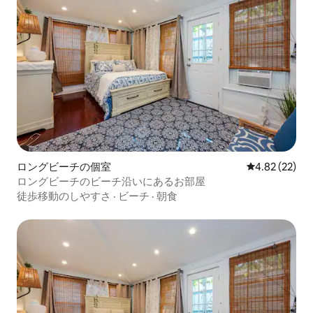
ロングビーチの個室
レビュー22件
4.82 (22)
ロングビーチのビーチ沿いにあるお部屋
徒歩移動のしやすさ
·
ビーチ
·
朝食