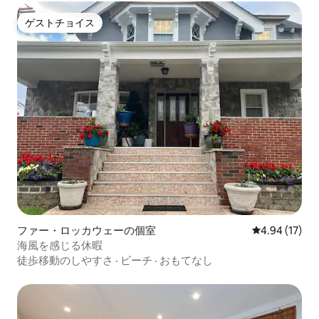
ゲストチョイス
ゲストチョイス
ファー・ロッカウェーの個室
レビュー17件
4.94 (17)
海風を感じる休暇
徒歩移動のしやすさ
·
ビーチ
·
おもてなし