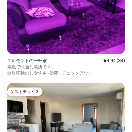
エルモントの一軒家
レビュー84件
4.94 (84)
素敵で快適な場所です。
徒歩移動のしやすさ
·
近隣
·
チェックアウト
ゲストチョイス
ゲストチョイス