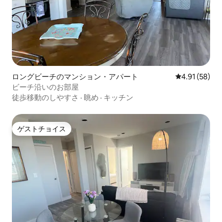
ロングビーチのマンション・アパート
レビュー58件
4.91 (58)
ビーチ沿いのお部屋
徒歩移動のしやすさ
·
眺め
·
キッチン
ゲストチョイス
ゲストチョイス