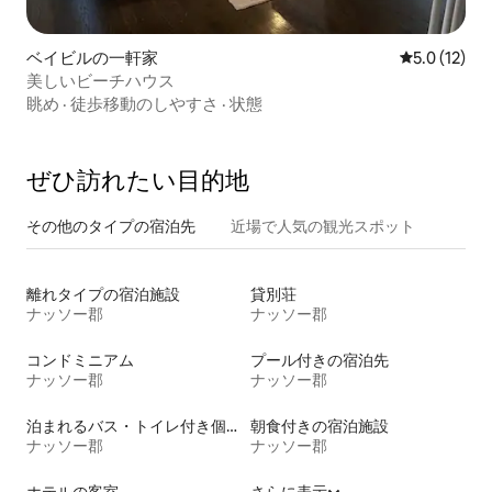
ベイビルの一軒家
レビュー12
5.0 (12)
美しいビーチハウス
眺め
·
徒歩移動のしやすさ
·
状態
ぜひ訪⁠れ⁠た⁠い目⁠的⁠地
その他のタ⁠イ⁠プ⁠の宿⁠泊⁠先
近場で人気の観光スポット
離れタイプの宿泊施設
貸別荘
ナッソー郡
ナッソー郡
コンドミニアム
プール付きの宿泊先
ナッソー郡
ナッソー郡
泊まれるバス・トイレ付き個室
朝食付きの宿泊施設
ナッソー郡
ナッソー郡
ホテルの客室
さらに表示