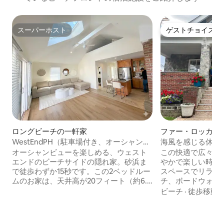
スーパーホスト
ゲストチョイス
スーパーホスト
ゲストチョイス
ロングビーチの一軒家
ファー・ロッカウ
WestEndPH（駐車場付き、オーシャンビ
海風を感じる休暇
ュー）
オーシャンビューを楽しめる、ウェスト
この快適で広々と
エンドのビーチサイドの隠れ家。砂浜ま
やかで楽しい時間
で徒歩わずか15秒です。この2ベッドルー
スペースでリラッ
ムのお家は、天井高が20フィート（約6.1
チ、ボードウォー
メートル）で、開放的で広々としたレイ
ハッタン行きA系
ビーチ
·
徒歩移動
アウトが特徴です。リビング上のロフト
ョン・F・ケネディ
は、お子様専用のくつろぎスペースで
す。ゲストは、広
す。寝室はコンパクトながら快適で、人
イーンサイズベッ