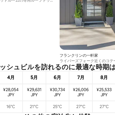
ベッドルームの専用ルーフトップ
4.99つ星の平均評価
タブ／パッティンググリーン
フランクリンの一軒家
ライパーズフォーク近くのコテ
ッシュビルを訪⁠れ⁠るの⁠に最⁠適⁠な時⁠期⁠は
4月
5月
6月
7月
8月
¥28,054
¥29,631
¥30,734
¥26,006
¥25,533
JPY
JPY
JPY
JPY
JPY
16°C
21°C
25°C
27°C
27°C