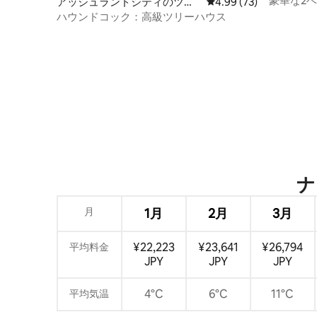
豪華な2
アッシュランドシティのツリ
レビュー73件、5つ星中
4.99 (73)
／ホット
ーハウス
ハウンドコック：高級ツリーハウス
ナ
月
1月
2月
3月
¥22,223
¥23,641
¥26,794
平均料金
JPY
JPY
JPY
4°C
6°C
11°C
平均気温