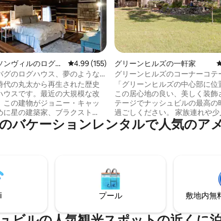
中4.97つ星の平均評価
ソンヴィルのログハ
レビュー155件、5つ星中4.99つ星の平均評価
4.99 (155)
グリーンヒルズの一軒家
バグのログハウス、夢のような
グリーンヒルズのコーナーコテ
イート、石造りの暖炉
時代の丸太から再生された歴史
「グリーンヒルズの中心部に位
ハウスです。最近の大規模な改
この居心地の良い、美しく装飾
、この建物がジョニー・キャッ
テージでナッシュビルの最高の
めに星の建築家、ブラクスト
過ごしください。 家族連れや少人数のグ
のバケーションレンタルで人気のア
クソンによって開発されたこと
ループに最適で、快適さと魅力
になりました。 アーティストや
融合しています。」 近くのアトラクショ
シャンのリトリートに最適で
ン（グリーンヒルズモール、リ
ルキッチン、バスルーム、ロフト
大学、ヴァンダービルト大学）へ
ーンスイート（ハーフバスルー
セスに便利**です。すべて車で
、キングベッド、リビング/ダイ
です。 スクリーン付きのポーチや焚き火
ーム、石の暖炉、ランドリー。
台の周りでリラックスしてくださ
様までご宿泊いただけます。木々
すぐ宿泊先を予約して、静かで
i
プール
敷地内無料駐
アを見渡せるデッキ。 ナッシ
良いこの隠れ家からナッシュビ
アトラクション、グランドオル
をすべてお楽しみください。」
、空港までわずか30分、地元の
ュビルの人気観光スポットの近くに