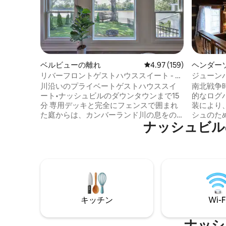
ベルビューの離れ
レビュー159件、5つ星
4.97 (159)
ヘンダー
ウス
リバーフロントゲストハウススイート - ブ
ジューン
ロードウェイまで15分
ロフトス
川沿いのプライベートゲストハウススイ
南北戦争
ート•ナッシュビルのダウンタウンまで15
的なログ
分 専用デッキと完全にフェンスで囲まれ
装により
た庭からは、カンバーランド川の息をの
シュのた
ナッシュビル
むようなウォーターフロントの景色が見
ン・ディ
えます。このモダンなウォーターフロン
が明らか
トの隠れ家的な宿泊先は、両方の世界の
ミュージ
いいとこ取りです。ブロードウェイ、
す。 フ
ザ・ガルチ、ブリヂストンアリーナ、ナ
ハニーム
ッシュビルのダウンタウンからわずか15分
ム付き）
の、静かな川沿いの隠れ家です。 🌊川の
ニングル
眺望が楽しめるウォーターフロントの専
最大3名
キッチン
Wi-F
用デッキ🚣🏻 🐾 完全にフェンスで囲まれ
の茂るエリ
た、ペットOKの庭 🐕‍🦺 🎸ブロードウェ
ュビルの
イ、ブリッジストーン、ガルチまで15分🤠
オプリー
ナッシ