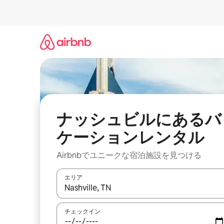
コ
ン
テ
ン
ツ
に
ス
キ
ッ
プ
ナッシュビルにあるバ
ケーションレンタル
Airbnbでユニークな宿泊施設を見つける
エリア
検索結果が表示されたら、上下の矢印キーを使っ
チェックイン