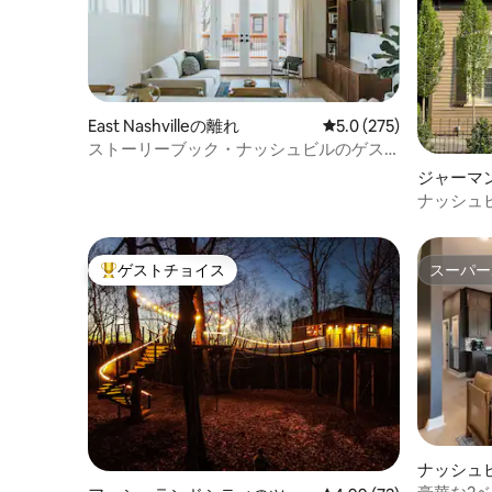
East Nashvilleの離れ
レビュー275件、5つ星
5.0 (275)
ストーリーブック・ナッシュビルのゲス
トハウス | カップル／おひとり様向け
ジャーマ
ナッシュ
な歴史的
ゲストチョイス
スーパー
大好評のゲストチョイスです。
スーパー
ナッシュ