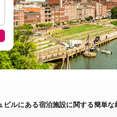
ルに⁠あ⁠る宿⁠泊⁠施⁠設⁠に関⁠す⁠る簡⁠単⁠な統