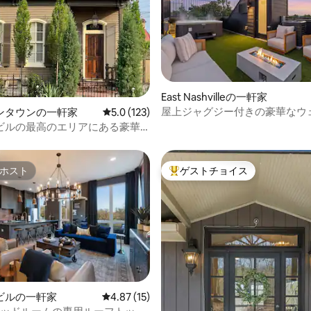
中5.0つ星の平均評価
East Nashvilleの一軒家
屋上ジャグジー付きの豪華なウ
ンタウンの一軒家
レビュー123件、5つ星中5.0つ星の平均評価
5.0 (123)
ーム、ブロードウェイまで8分
ビルの最高のエリアにある豪華
な家
ホスト
ゲストチョイス
ホスト
大好評のゲストチョイスです。
ビルの一軒家
レビュー15件、5つ星中4.87つ星の平均評価
4.87 (15)