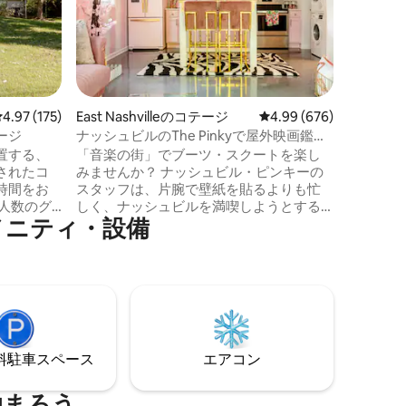
出に残る
がりを取
ウスはテ
にありま
ら離れて
のに最適
ートでは
レビュー175件、5つ星中4.97つ星の平均評価
4.97 (175)
East Nashvilleのコテージ
レビュー676件、5つ星
4.99 (676)
にある木
ージ
ナッシュビルのThe Pinkyで屋外映画鑑賞
です。 
＆窯焼きピザを楽しもう
置する、
「音楽の街」でブーツ・スクートを楽し
イベート
されたコ
みませんか？ ナッシュビル・ピンキーの
ン、電気
時間をお
スタッフは、片腕で壁紙を貼るよりも忙
水シャワ
しく、ナッシュビルを満喫しようとする
えた子供
メニティ・設備
が完璧に
みなさんのために、この魔法のお姫様の
館を整えています！ わからないこと、知
プスコム
りたいこと何でも聞いてください！ 追
の**アク
伸：イベント、写真撮影、動画撮影につ
行ける距離
いては、まずお問い合わせください。 当
社の同意なしにイベント、写真撮影、ま
い。 今
たは動画撮影の予約を行った場合、即座
居心地の
にキャンセルされ、返金は行われませ
⁠車ス⁠ペ⁠ー⁠ス
エアコン
ルの魅力
ん。 短期宿泊事業許可番号
2/0/1/8/0/4/4/5/8/7
泊まろう