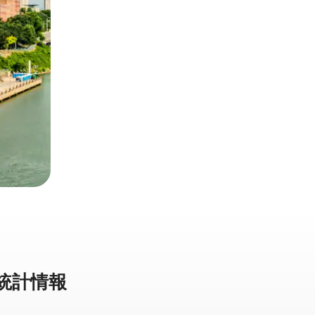
⁠計⁠情⁠報