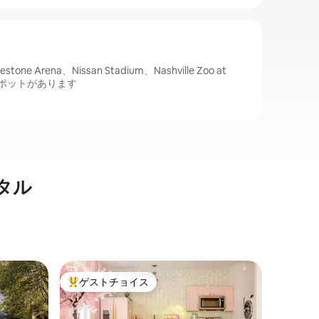
e Arena、Nissan Stadium、Nashville Zoo at
気スポットがあります
タル
ペグラム
ゲストチョイス
ゲス
大好評のゲストチョイスです。
大好評
ダウンタ
リーハウ
ナッシュ