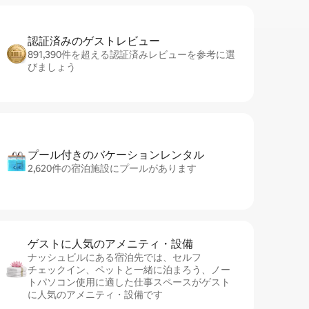
認証済みのゲ⁠ス⁠ト⁠レ⁠ビ⁠ュ⁠ー
891,390件を超える認証済みレビューを参考に選
びましょう
プール付きのバ⁠ケ⁠ー⁠シ⁠ョ⁠ンレ⁠ン⁠タ⁠ル
2,620件の宿泊施設にプールがあります
ゲストに人⁠気⁠のア⁠メ⁠ニ⁠テ⁠ィ・設⁠備
ナッシュビルにある宿泊先では、セ⁠ル⁠フ
チ⁠ェ⁠ッ⁠ク⁠イ⁠ン、ペットと一緒に泊まろう、ノー
トパソコン使用に適した仕事スペースがゲスト
に人気のアメニティ・設備です