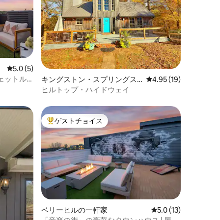
レビュー5件、5つ星中5.0つ星の平均評価
5.0 (5)
ェットル
キングストン・スプリングス
レビュー19件、5つ星
4.95 (19)
の離れ
ヒルトップ・ハイドウェイ
ゲストチョイス
大好評のゲストチョイスです。
ベリーヒルの一軒家
レビュー13件、5つ
5.0 (13)