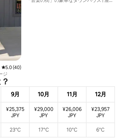
「音楽の街」の豪華なタウンハウス | 屋上
と車庫あり
レビュー40件、5つ星中5.0つ星の平均評価
5.0 (40)
ージ
⁠？
9月
10月
11月
12月
¥25,375
¥29,000
¥26,006
¥23,957
JPY
JPY
JPY
JPY
23°C
17°C
10°C
6°C