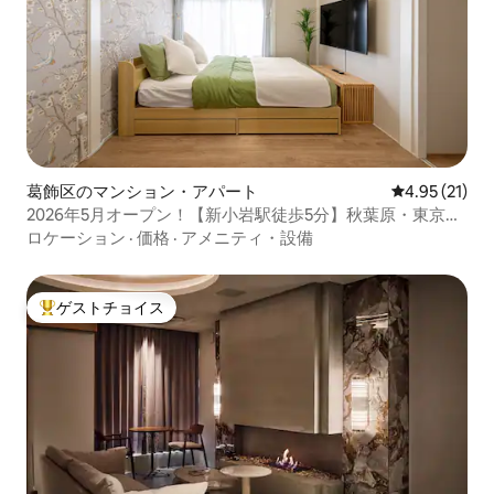
葛飾区のマンション・アパート
レビュー21件
4.95 (21)
2026年5月オープン！【新小岩駅徒歩5分】秋葉原・東京
駅・ディズニーへ好アクセスの快適ステイ
ロケーション
·
価格
·
アメニティ・設備
ゲストチョイス
大好評のゲストチョイスです。