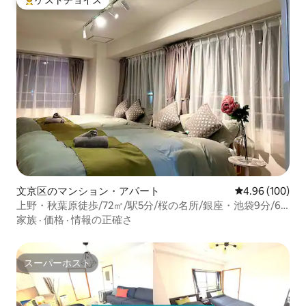
ゲストチョイス
大好評のゲストチョイスです。
文京区のマンション・アパート
レビュー100件
4.96 (100)
上野・秋葉原徒歩/72㎡/駅5分/桜の名所/銀座・池袋9分/6
ベッド/ファミリー人気/4駅/2寝室
家族
·
価格
·
情報の正確さ
スーパーホスト
スーパーホスト