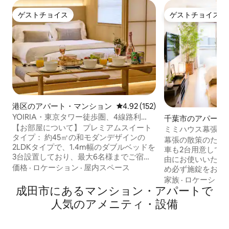
ゲストチョイス
ゲストチョイス
ゲストチョイス
ゲストチョイス
港区のアパート・マンション
レビュー152件、5つ星中4.92
4.92 (152)
YOIRIA・東京タワー徒歩圏、4線路利
千葉市のアパート
用、駅近、両空港直通、すべての観光地
【お部屋について】 プレミアムスイート
ョン
ミミハウス幕張 駅か
直通
タイプ： 約45㎡の和モダンデザインの
幕張の散策のため
2LDKタイプで、1.4m幅のダブルベッドを
車も2台用意してお
3台設置しており、最大6名様までご宿泊
由にお使いいただけ
いただけます。 建物にはエレベーターが
価格
·
ロケーション
·
屋内スペース
め必ず施錠をお願い
あり、各フロア1室のみのため、プライベ
の中にはクイーン
家族
·
ロケーショ
ート性の高い空間です。 同じ建物内に同
成田市にあるマンション・アパートで
の"こたつ"(夏に
一タイプのお部屋が複数ございます。ご
めのソファに座り
人気のアメニティ・設備
利用いただくお部屋と階数は、ご宿泊前
り、お食事をした
に割り当てのうえご案内いたします。す
ごしいただけます。
べてのお部屋は間取り・設備・仕様が同
期はちゃぶ台)を