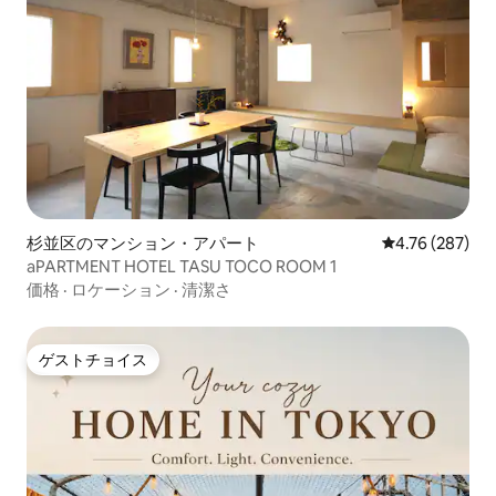
杉並区のマンション・アパート
レビュー287件
4.76 (287)
aPARTMENT HOTEL TASU TOCO ROOM 1
価格
·
ロケーション
·
清潔さ
ゲストチョイス
ゲストチョイス