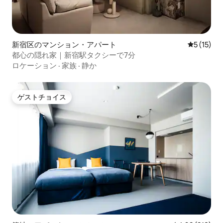
新宿区のマンション・アパート
レビュー1
5 (15)
都心の隠れ家｜新宿駅タクシーで7分
ロケーション
·
家族
·
静か
ゲストチョイス
ゲストチョイス