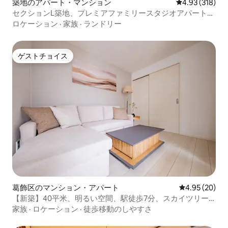
築地のアパート・マンション
レビュー318件
4.93 (318)
セクションL築地、プレミアファミリースタジオアパートメ
ント
ロケーション
·
家族
·
ランドリー
ゲストチョイス
ゲストチョイス
葛飾区のマンション・アパート
レビュー20件
4.95 (20)
【新築】40平米、明るい空間、駅徒歩7分、スカイツリー/
浅草/銀座へのアクセスに便利、羽田空港直通
家族
·
ロケーション
·
徒歩移動のしやすさ