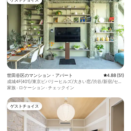
ゲストチョイス
世田谷区のマンション・アパート
レビュー51件
4.88 (51)
成城4F(401)/東京ビバリーヒルズ/大きい窓/渋谷/新宿/セレ
ブリティ/美しい景色/空/ART
家族
·
ロケーション
·
チェックイン
ゲストチョイス
ゲストチョイス