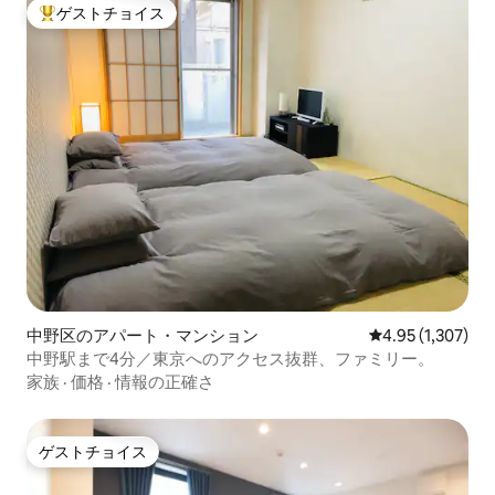
ゲストチョイス
大好評のゲストチョイスです。
中野区のアパート・マンション
レビュー1,307
4.95 (1,307)
中野駅まで4分／東京へのアクセス抜群、ファミリー。
家族
·
価格
·
情報の正確さ
ゲストチョイス
ゲストチョイス