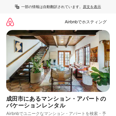
コ
一部の情報は自動翻訳されています。
原文を表示
ン
テ
ン
Airbnbでホスティング
ツ
に
ス
キ
ッ
プ
成田市にあるマンション・アパートの
バケーションレンタル
Airbnbでユニークなマンション・アパートを検索・予