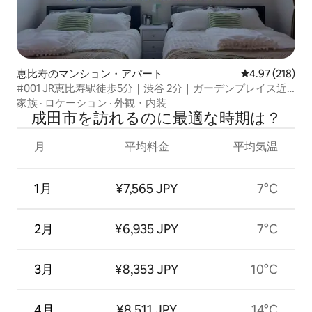
恵比寿のマンション・アパート
レビュー218件
4.97 (218)
#001 JR恵比寿駅徒歩5分｜渋谷 2分｜ガーデンプレイス近
｜最大5名｜リノベ済｜新宿原宿上野浅草
家族
·
ロケーション
·
外観・内装
成田市を訪⁠れ⁠るの⁠に最⁠適⁠な時⁠期⁠は⁠？
月
平均料金
平均気温
1月
¥7,565 JPY
7°C
2月
¥6,935 JPY
7°C
3月
¥8,353 JPY
10°C
4月
¥8,511 JPY
14°C