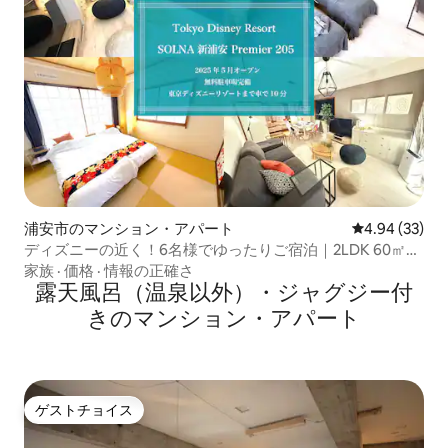
浦安市のマンション・アパート
レビュー33件
4.94 (33)
ディズニーの近く！6名様でゆったりご宿泊｜2LDK 60㎡｜
東京駅16分、海浜幕張13分｜無料駐車場2台分
家族
·
価格
·
情報の正確さ
露天風呂（温泉以外）・ジャグジー付
きのマンション・アパート
ゲストチョイス
ゲストチョイス