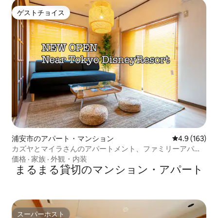
ゲストチョイス
ゲストチョイス
浦安市のアパート・マンション
レビュー163
4.9 (163)
カズヤとマイラさんのアパートメント、ファミリーアパー
トメント5
価格
·
家族
·
外観・内装
まるまる貸切のマンション・アパート
スーパーホスト