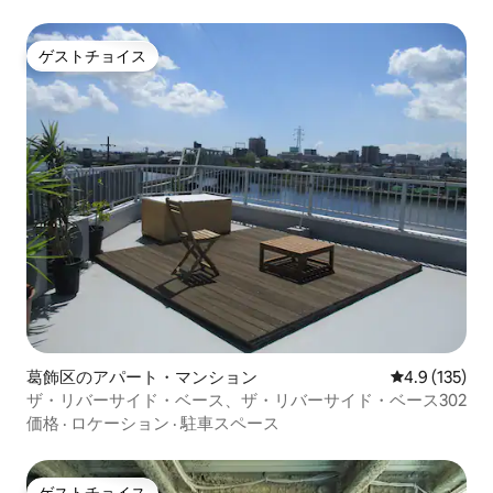
い。 * 実際の宿泊人数が予約時の申告人
数を超えた場合、追加料金を請求いたし
ます。 * すべての宿泊者は有効な身分証
ゲストチョイス
ゲストチョイス
明書を提出する必要があります。 * 身分
証明書を提出できない方はご宿泊いただ
けません。 * 近隣への迷惑行為や施設運
営に支障をきたす行為が確認された場
合、警察へ通報し、退室をお願いする場
合があります。 * 延泊をご希望の場合
は、必ず事前にお支払いください。 * 入
金確認後に延泊が正式に成立します。 *
口頭での約束は無効となり、後払いには
対応しておりません。 15泊以上ご宿泊の
お客様は、事前予約により滞在中1回の無
料清掃サービスをご利用いただけます。
葛飾区のアパート・マンション
レビュー135
4.9 (135)
ザ・リバーサイド・ベース、ザ・リバーサイド・ベース302
価格
·
ロケーション
·
駐車スペース
ゲストチョイス