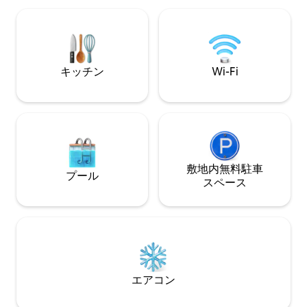
じですので、安心してご予約ください。
滞在を楽しむこと
スーパーマーケットまでは徒歩約1分で、
中には二人でゆっ
滞在中のお買い物にも便利です。 【 間取
ッドと、日本ならで
り・ベッド】 お部屋は約45㎡の2LDKタ
ゃぶ台に低めのソ
イプです。 * ベッドルームA：1.4m幅のダ
と居心地よくお過
キッチン
Wi-Fi
ブルベッド1台 * ベッドルームB：1.4m幅
たつを寄せて"布団
のダブルベッド2台 * 最大宿泊人数：6名
可能なので、最大
ベッドルームAは、扉をすべて開けてリビ
(荷物が多い場合
ングとつなげることも、完全に閉めて独
ますのでお気をつけ
立した寝室として利用することもできま
まりの時には、こ
す。 【チェックイン・サービス】 オンラ
いて寝ることも可
インでのセルフチェックインを採用して
お過ごしになるに
おり、お部屋のドアは暗証番号式です。
めです。 クイー
敷地内無料駐⁠車
プール
現地での対面手続きは必要ありません。
りながら、日本の
ス⁠ペ⁠ー⁠ス
以下のサービスも承っております。 * 無
居心地の良いお部
料の荷物預かり * 空港送迎の手配 * ケーキ
るインテリアのお
の予約代行 近隣には日本でも有名なケー
過ごしいただけま
キ店がございます。ご希望の場合は事前
にお問い合わせください。 15泊以上ご宿
泊のお客様には、滞在中1回の無料清掃サ
ービスをご提供します。事前予約制で、
エアコン
ご希望の日付をご指定いただけます。
【荷物預かり】 チェックイン日およびチ
ェックアウト日は、お部屋のドア付近に