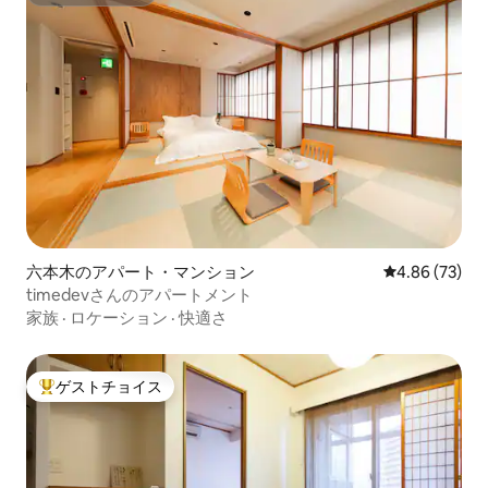
スーパーホスト
六本木のアパート・マンション
レビュー73件
4.86 (73)
timedevさんのアパートメント
家族
·
ロケーション
·
快適さ
ゲストチョイス
大好評のゲストチョイスです。