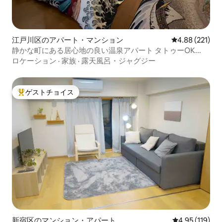
江戸川区のアパート・マンション
レビュー221件
4.88 (221)
静かな町にある居心地の良い温泉アパート タトゥーOK...
ロケーション
·
家族
·
露天風呂・ジャグジー
ゲストチョイス
大好評のゲストチョイスです。
新宿区のマンション・アパート
レビュー119件
4.95 (119)