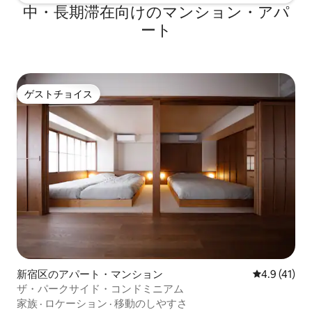
中・長期滞在向けのマンション・アパ
ある指定スペースへ荷物を置いていただ
けます。 ただし、荷物置き場には鍵があ
ート
りません。現金、パスポート、貴重品な
どは置かず、お客様ご自身の責任で適切
に管理してください。 【注意事項】 *港
区保健所の安全規定により、転落防止お
よびプライバシー保護のため、室内左側
ゲストチョイス
ゲストチョイス
の窓は左右それぞれ約10cmまでしか開け
られません。 換気用としてご利用いただ
けるほか、室内には換気扇も設置されて
います。 【ご宿泊時の注意事項】 * 室内
では靴を脱いでお過ごしください。 * 玄
関は暗証番号式です。暗証番号は適切に
管理し、第三者には知らせないでくださ
い。 * 室内および建物の共用部分は全面
禁煙です。 * 大声での会話、騒音、走
る・跳ぶなどの行為はご遠慮ください。 *
キッチンは簡単な調理に限りご利用いた
だけます。 * 油煙や強いにおいが発生す
る調理はお控えください。 * 室内設備や
新宿区のアパート・マンション
レビュー41
4.9 (41)
備品を汚したり、破損したりしないよう
ザ・パークサイド・コンドミニアム
大切にお使いください。 * チェックアウ
家族
·
ロケーション
·
移動のしやすさ
ト時に大量のゴミを残さないでくださ