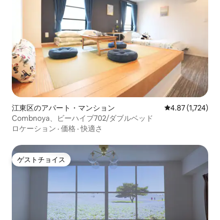
江東区のアパート・マンション
レビュー1,724
4.87 (1,724)
Combnoya、ビーハイブ702/ダブルベッド
ロケーション
·
価格
·
快適さ
ゲストチョイス
ゲストチョイス