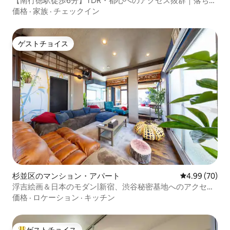
【南行徳駅徒歩6分】TDR・都心へのアクセス抜群｜落ち着
いた快適な空間、201号室｜50㎡・2K｜広々とした空間。
価格
·
家族
·
チェックイン
ゲストチョイス
ゲストチョイス
杉並区のマンション・アパート
レビュー70件
4.99 (70)
浮吉絵画＆日本のモダン|新宿、渋谷秘密基地へのアクセス
が良い|ベッド4 55㎡
価格
·
ロケーション
·
キッチン