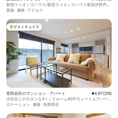
新宿ライオンズハウス/新宿ライオンズハウス新宿伊势丹至
近
家族
·
価格
·
アクセス
ゲストチョイス
大好評のゲストチョイスです。
世田谷区のマンション・アパート
レビュー215件
4.97 (215)
渋谷近くのモダンな3ベッドルーム80平方メートルアパー
ト！
ロケーション
·
価格
·
長期滞在