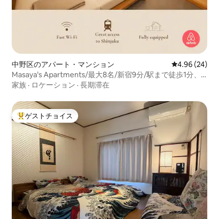
中野区のアパート・マンション
レビュー24件
4.96 (24)
Masaya's Apartments/最大8名/新宿9分/駅まで徒歩1分、
新宿9分/渋谷18分/駅。
家族
·
ロケーション
·
長期滞在
ゲストチョイス
大好評のゲストチョイスです。