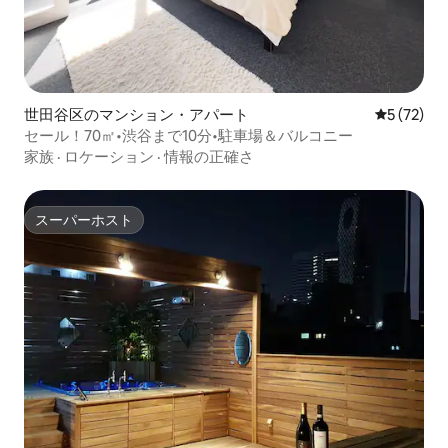
世田谷区のマンション・アパート
レビュー7
5 (72)
セール！70㎡•渋谷まで10分•駐車場＆バルコニー
家族
·
ロケーション
·
情報の正確さ
スーパーホスト
スーパーホスト