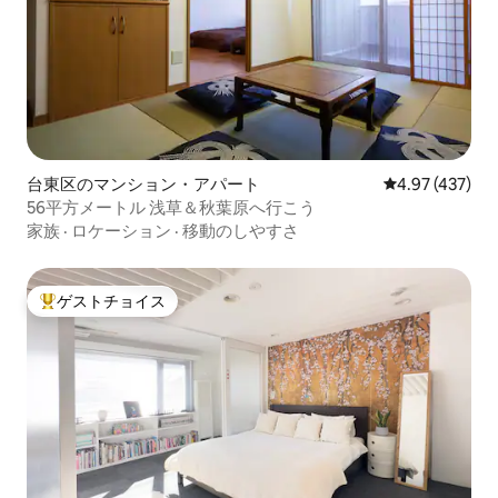
台東区のマンション・アパート
レビュー437件
4.97 (437)
56平方メートル 浅草＆秋葉原へ行こう
家族
·
ロケーション
·
移動のしやすさ
ゲストチョイス
大好評のゲストチョイスです。