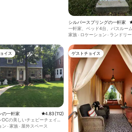
シルバースプリングの一軒家
一軒家、ベッド4台、バスルーム
家族
·
ロケーション
·
ランドリー
ョイス
ゲストチョイス
ョイス
ゲストチョイス
ンの一軒家
レビュー112件、5つ星中4.83つ星の平均評価
4.83 (112)
ンDCの美しいチェビーチェイス
泊先
ョン
·
家族
·
屋外スペース