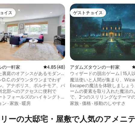
ョイス
ゲストチョイス
ョイス
ゲストチョイス
ルの一軒家
レビュー48件、5つ星中4.85つ星の平均評価
4.85 (48)
アダムズタウンの一軒家
た裏庭のオアシスがあるモダン
ウィザードの脱出ゲーム | 15人
中4.83つ星の平均評価
リーホーム
れる | 2つの脱出ゲームとプール
D.C.のダウンタウンまでわず
魔法使いと人間が集まり、Wizard
イル。アナポリス、ボルチモア、バ
Escapeの魔法を体験しましょ
州北部へのアクセスに便利で
ームの要素を取り入れた魔法の
ートフォールズのハイキングト
で、2つのスリリングなテーマ
ロッククリークパークの景勝の
ムに没頭しましょう。大人数の
ョン
·
家族
·
暖房
家族
·
価格
·
移動のしやすさ
くに遊び場があります。 メイ
まり、独身お別れパーティー、
寝室3部屋+浴室2部屋（1段
最適です。城内全体で行われる
リーの大邸宅・屋敷で人気のアメニ
ンス付きの裏庭 屋外ダイニング/
探しに何時間も費やして、7つ
テイメント用の2つのデッキ、焚
を見つけましょう。結婚式／イ
リル 65インチと50インチの
プールの利用には追加料金がか