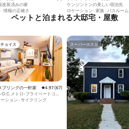
面改装済みの家
ケンジントンの美しい宿泊先
格
·
情報の正確さ
ロケーション
·
家族
·
バスルーム
ペットと泊まれる大邸宅・屋敷
トチョイス
スーパーホスト
ゲストチョイスです。
スーパーホスト
スプリングの一軒家
レビュー67件、5つ星中4.97つ星の平均評価
4.97 (67)
D.C.メトロ-プライベートコテ
-ペット可
ケーション
·
サイクリング
4.95つ星の平均評価