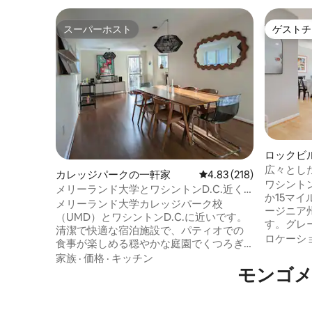
スーパーホスト
ゲストチ
スーパーホスト
ゲストチ
ロックビ
広々とし
カレッジパークの一軒家
レビュー218件、5つ星
4.83 (218)
なファミ
ワシントン
メリーランド大学とワシントンD.C.近く
か15マ
の4ベッドルーム | 庭 + 焚き火台 + 駐車場
メリーランド大学カレッジパーク校
ージニア
（UMD）とワシントンD.C.に近いです。
す。グレ
清潔で快適な宿泊施設で、パティオでの
レイルや
ロケーシ
食事が楽しめる穏やかな庭園でくつろぎ
散歩道。近
ましょう。 300MのWi-Fiとプロ仕様のキ
家族
·
価格
·
キッチン
ンレベルの
ッチン／チャーコールグリルで、時間と
モンゴメ
階） フェ
お金を節約しましょう。当宿泊施設のタ
エンター
ーンテーブルとヴィンテージのレコード
き火台、グ
盤で楽しい時間をお過ごしください。 地