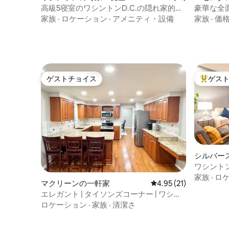
高級5寝室のワシントンD.C.の隠れ家的な
豪華な全
宿泊先 | 4階建て + 駐車場
家族
·
ロケーション
·
アメニティ・設備
家族
·
価
ゲストチョイス
ゲス
ゲストチョイス
大好評の
シルバー
ワシントン
ージ-清潔
家族
·
ロ
マクリーンの一軒家
レビュー21件、5つ星中
4.95 (21)
エレガント | タイソンズコーナー | ワシン
トンDCまで20分
ロケーション
·
家族
·
清潔さ