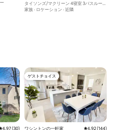
ー
タイソンズ/マクリーン 4寝室 3バスルーム
3000平方フィート以上の豪華なリビング
家族
·
ロケーション
·
近隣
ゲストチョイス
ゲストチョイス
レビュー30件、5つ星中4.97つ星の平均評価
4.97 (30)
ワシントンの一軒家
レビュー144件、5つ星
4.92 (144)