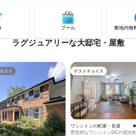
TVでストリーミング ガス暖炉 高速
す。Instagramでフォローし
を備えたワークスペース リビングル
画をご覧ください。大人数のパ
 折りたたみ式ベビーベッド 設備
の場合は、隣の「Gamekeeper'
ッチン 洗濯機や乾燥機 私道駐
ご予約ください。
ス1台分と十分な路上駐車スペー
i
プール
敷地内無料駐
ラグジュアリーな大邸宅・屋敷
ホスト
ゲストチョイス
ホスト
ゲストチョイス
つ星中5つ星の平均評価
ワシントンの町家・長屋
歴史的なワシントンDCの宿泊