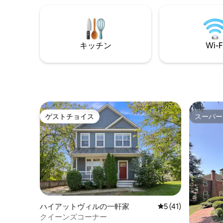
Roku 
下鉄や高速道路に乗れば、目的地へ簡単
Wi-Fi
にアクセスできますが、これらの交通機
ーム2部屋
関が存在することすら気づかないほど静
の整ったキ
かです。裏庭の滝とファイヤーピットの
車スペー
キッチン
Wi-F
周りには、数百種類の在来植物を植えま
ス。
した。 庭を保護するため、ペットはリー
ドをつけておくこと。 料金はゲストの人
数（最大8人）によって異なります。
ゲストチョイス
スーパー
ゲストチョイス
スーパー
ハイアットヴィルの一軒家
レビュー41件、5
5 (41)
クイーンズコーナー