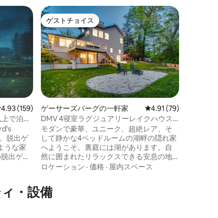
ワシント
ゲストチョイス
ゲスト
ゲストチョイス
ゲスト
ワシント
モダンな
中心部に
ウンハウ
い専用屋
ル、ソフ
素晴らしい
ロケーシ
改装され
豪華なタ
りますが
レビュー159件、5つ星中4.93つ星の平均評価
4.93 (159)
ゲーサーズバーグの一軒家
レビュー79件、5つ星
4.91 (79)
くのレス
以上で泊ま
DMV 4寝室ラグジュアリーレイクハウス -
ベッドが
ゲームルーム、ファイヤーピット
's
モダンで豪華、ユニーク、超絶レア、そ
ァがあり
う。脱出ゲ
して静かな4ベッドルームの湖畔の隠れ家
きるので
ような家
へようこそ。裏庭には湖があります。自
に最適で
の脱出ゲー
然に囲まれたリラックスできる安息の地
をご用意
家族の集
でありながら、賑やかな街にも近いで
ロケーション
·
価格
·
屋内スペース
誕生日に
す。DC、NoVA、ボルチモア、レストラ
魔法の宝
ン、ショッピングまで数分。 寝室4室、フ
ティ・設備
の重要な鍵
ルバスルーム4室、リビング/ファミリー
ベント／
ルーム3室、アーケードとプール＆フーズ
かりま
ボールテーブルを備えたゲームルーム、