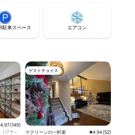
て、もっと動
ジム用品、そして湖の景色を楽しめる屋
ーティー
上デッキなど、家全体をお楽しみくださ
s Hut」を
い。アメニティが充実しています。ご家
族と楽しいひと時をお過ごしください。
⁠車ス⁠ペ⁠ー⁠ス
エアコン
ゲストチョイス
ゲストチョイス
レビュー149件、5つ星中4.97つ星の平均評価
4.97 (149)
先（ジャグ
マクリーンの一軒家
レビュー52件、5つ星
4.94 (52)