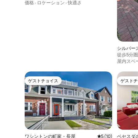
価格
·
ロケーション
·
快適さ
シルバー
アム
徒歩5分
病院
屋内スペ
ゲストチョイス
ゲストチ
ゲストチョイス
ゲストチ
ワシントンの町家・長屋
レビュー10件、5
5 (10)
ベセスダ