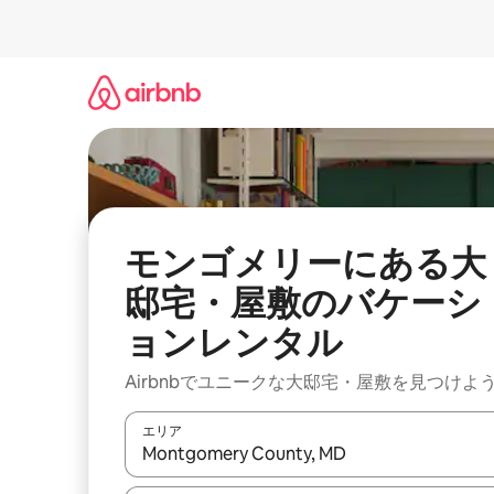
コ
ン
テ
ン
ツ
に
ス
キ
ッ
プ
モンゴメリーにある大
邸宅・屋敷のバケーシ
ョンレンタル
Airbnbでユニークな大邸宅・屋敷を見つけよ
エリア
検索結果が表示されたら、上下の矢印キーを使っ