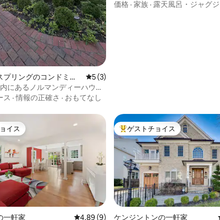
ジー付き）| 12人宿泊可能
価格
·
家族
·
露天風呂・ジャグジ
スプリングのコンドミニ
レビュー3件、5つ星中5つ星の平均評価
5 (3)
圏内にあるノルマンディーハウス
ース
·
情報の正確さ
·
おもてなし
ョイス
ゲストチョイス
ョイス
大好評のゲストチョイスです。
つ星中5つ星の平均評価
の一軒家
レビュー9件、5つ星中4.89つ星の平均評価
4.89 (9)
ケンジントンの一軒家