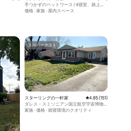
手つかずのペットワース | 4寝室、路上駐
車場、デッキ
価格
·
家族
·
屋内スペース
スーパーホスト
スーパーホスト
スターリングの一軒家
レビュー151件、5つ星
4.85 (151)
ダレス・スミソニアン国立航空宇宙博物
館
家族
·
価格
·
就寝環境のクオリティ