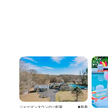
ジャーマンタウンの一軒家
新しい宿泊先
新着