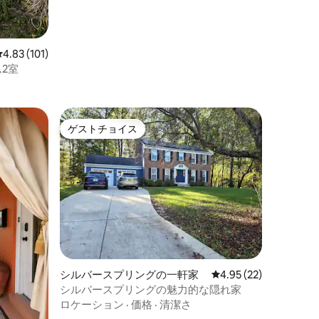
レビュー101件、5つ星中4.83つ星の平均評価
4.83 (101)
2室
ゲストチョイス
ゲストチョイス
シルバースプリングの一軒家
レビュー22件、5つ星
4.95 (22)
シルバースプリングの魅力的な隠れ家
ロケーション
·
価格
·
清潔さ