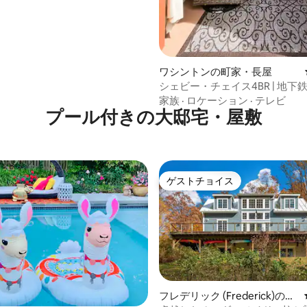
ワシントンの町家・長屋
シェビー・チェイス4BR | 地下鉄
高級寝具
家族
·
ロケーション
·
テレビ
プール付きの大邸宅・屋敷
ゲストチョイス
ゲストチョイス
フレデリック (Frederick)のロ