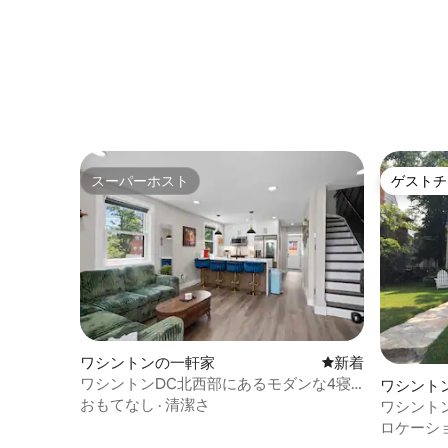
スーパーホスト
ゲストチ
スーパーホスト
ゲストチ
ワシントンの一軒家
新しい宿泊先
新着
ワシントンDC北西部にあるモダンな4寝
ワシント
室の隠れ家
おもてなし
·
清潔さ
ワシント
にある宿
ロケーシ