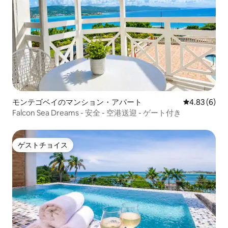
モンテゴベイのマンション・アパート
レビュー6件
4.83 (6)
Falcon Sea Dreams - 安全 - 空港送迎 - ゲート付き
ゲストチョイス
ゲストチョイス