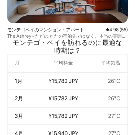
モンテゴベイのマンション・アパート
レビュー56件
4.98 (56)
The Ashrey - ただの ただの宿泊先ではなく、本当の雰囲気
モンテゴ・ベイを訪⁠れ⁠るの⁠に最⁠適⁠な
を味わえます！
時⁠期⁠は⁠？
月
平均料金
平均気温
1月
¥15,782 JPY
26°C
2月
¥15,782 JPY
26°C
3月
¥15,782 JPY
27°C
4月
¥15,940 JPY
27°C