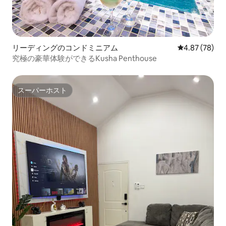
リーディングのコンドミニアム
レビュー78件
4.87 (78)
究極の豪華体験ができるKusha Penthouse
スーパーホスト
スーパーホスト