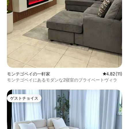
モンテゴベイの一軒家
レビュー11件
4.82 (11)
モンテゴベイにあるモダンな2寝室のプライベートヴィラ
ゲストチョイス
ゲストチョイス