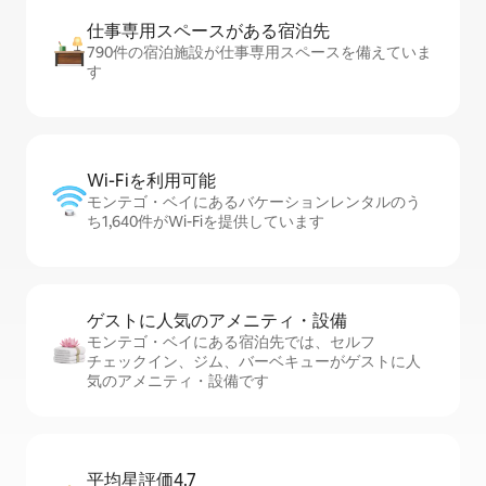
仕事専用ス⁠ペ⁠ー⁠スがあ⁠る宿⁠泊⁠先
790件の宿泊施設が仕事専用スペースを備えていま
す
Wi-Fiを利⁠用⁠可⁠能
モンテゴ・ベイにあるバケーションレンタルのう
ち1,640件がWi-Fiを提供しています
ゲストに人⁠気⁠のア⁠メ⁠ニ⁠テ⁠ィ・設⁠備
モンテゴ・ベイにある宿泊先では、セ⁠ル⁠フ
チ⁠ェ⁠ッ⁠ク⁠イ⁠ン、ジム、バーベキューがゲストに人
気のアメニティ・設備です
平均星評価4.7