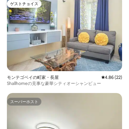
ゲストチョイス
ゲストチョイス
モンテゴベイの町家・長屋
レビュー22件
4.86 (22)
Shallhomeの見事な豪華シティオーシャンビュー
スーパーホスト
スーパーホスト