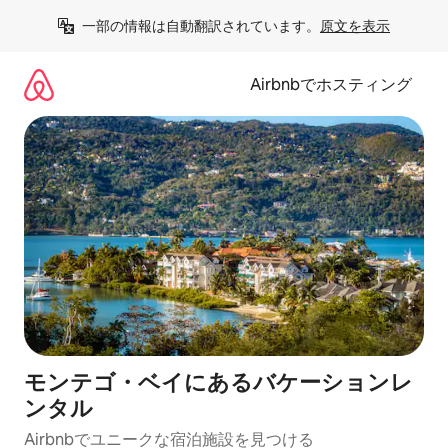
コ
一部の情報は自動翻訳されています。
原文を表示
ン
テ
ン
Airbnbでホスティング
ツ
に
ス
キ
ッ
プ
モンテゴ・ベイにあるバケーションレ
ンタル
Airbnbでユニークな宿泊施設を見つける