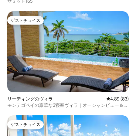
サミット165
ゲストチョイス
ゲストチョイス
リーディングのヴィラ
レビュー83件
4.89 (83)
モンテゴベイの豪華な3寝室ヴィラ｜オーシャンビュー＆プ
ール
ゲストチョイス
ゲストチョイス