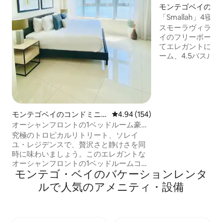
モンテゴベイの一
「Smallah」4
プール、リゾート
スモーラヴィラへ
イのフリーポート
てエレガントにデ
ーム、4.5バスル
トのタウンハウス
宿泊施設は、カリ
スしたい家族連れ
最適な宿泊先です
にお泊まりいただ
インフィニティプ
モンテゴベイのコンドミニ
レビュー154件、5つ星中4.94
4.94 (154)
ートピックアップ用の
アム
オーシャンフロントの1ベッドルーム豪華
アムサービス（$ -追加
アパート、プール、ビーチ、ジム、ピッ
究極のトロピカルリトリート、ソレイ
のお買い物と配達サービ
クルボール
ユ・レジデンスで、贅沢さと静けさを同
清掃（$） 
時に味わいましょう。このエレガントな
オーシャンフロントの1ベッドルームコン
モンテゴ・ベイのバケーションレンタ
ドミニアムには、180度の湾の景色を望む
素晴らしいバルコニーがあり、ジャマイ
ルで人気のアメニティ・設備
カの海岸線の美しさを堪能できます。 ハ
イライト- Lgeウォーターフロントプール
＆プールデッキ*プライベートビーチアク
セス*ジム*テニス/ピックルボール*キッズ