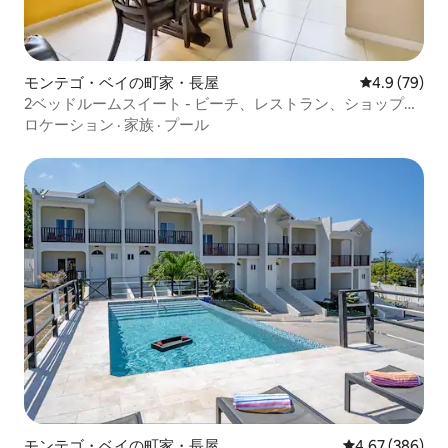
モンテゴ・ベイの町家・長屋
レビュー79
4.9 (79)
2ベッドルームスイート - ビーチ、レストラン、ショップ、
ナイトライフ
ロケーション
·
家族
·
プール
モンテゴ・ベイの町家・長屋
レビュー386件
4.67 (386)