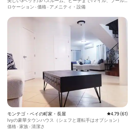
美しい3ベッド/3バスルーム、ビーチまで1マイル、プール
付き
ロケーション
·
価格
·
アメニティ・設備
モンテゴ・ベイの町家・長屋
レビュー61件
4.79 (61)
Ivyの豪華タウンハウス（シェフと運転手はオプション）
価格
·
家族
·
清潔さ