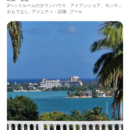
2ベッドルームのタウンハウス、アイアンショア、モンテゴ
ベイ
おもてなし
·
アメニティ・設備
·
プール