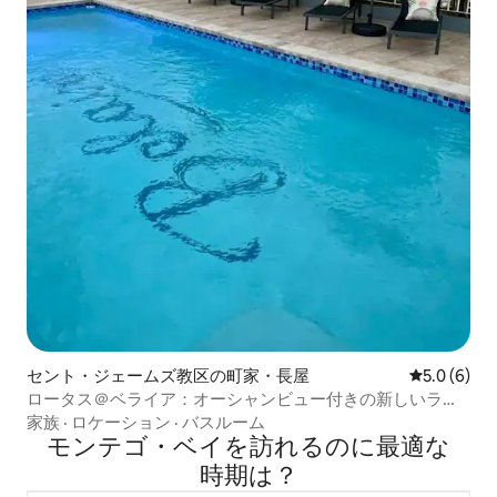
セント・ジェームズ教区の町家・長屋
レビュー6
5.0 (6)
ロータス＠ベライア：オーシャンビュー付きの新しいラグ
ジュアリーな宿泊先
家族
·
ロケーション
·
バスルーム
モンテゴ・ベイを訪⁠れ⁠るの⁠に最⁠適⁠な
時⁠期⁠は⁠？