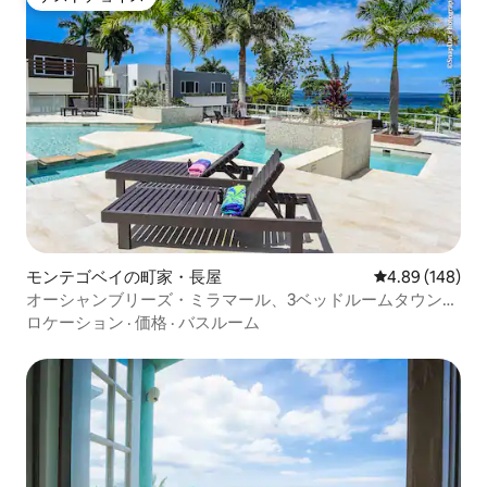
ゲストチョイス
モンテゴベイの町家・長屋
レビュー148件
4.89 (148)
オーシャンブリーズ・ミラマール、3ベッドルームタウンハ
ウス
ロケーション
·
価格
·
バスルーム