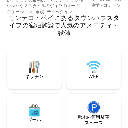
レクションの最初のヴィラです。このタ
ださい。ガゼボか
家族
·
ロケーショ
ウンハウススタイルのヴィラのオーガニ
クの眺めが楽しめ
ックでシックな装飾は、自由奔放なビー
ロケーション
·
家族
·
チェックイン
ートビーチへのア
チボヘミアンにインスパイアされてお
モンテゴ・ベイにあるタウンハウスタ
だけます。 ここ
り、モンテゴベイのフリーポートにある
イプの宿泊施設で人気のアメニティ・
い宿泊先です。ゆ
ビーチフロントの22 Freeportゲート付き
設備
さい。 シェフ、送迎、ツアーなど、
コミュニティにあります。 この施設は、
MOSAICのパー
24時間セキュリティ、ジム、インフィニ
スをご体験くださ
ティエッジプール、遊び場を備えてお
一緒に安心してお
り、ビーチまで徒歩わずか8分です。 こ
ジャマイカで一生
の美しいお部屋はご家族やグループに最
てください！
適です。
キッチン
Wi-Fi
敷地内無料駐⁠車
プール
ス⁠ペ⁠ー⁠ス