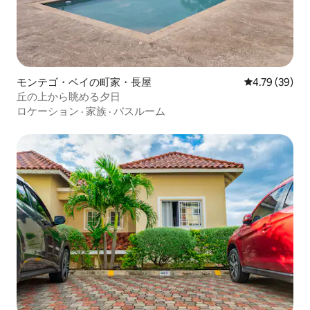
モンテゴ・ベイの町家・長屋
レビュー39件
4.79 (39)
丘の上から眺める夕日
ロケーション
·
家族
·
バスルーム