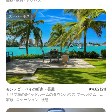
価格
·
家族
·
アクセス
スーパーホスト
スーパーホスト
モンテゴ・ベイの町家・長屋
レビュー21件
4.62 (21)
カリブ海の3ベッドルームのタウンハウス|プール|ジム、ビ
ーチまで徒歩圏内
家族
·
ロケーション
·
状態