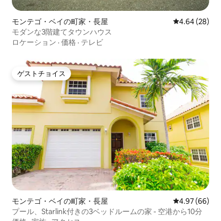
モンテゴ・ベイの町家・長屋
レビュー28件
4.64 (28)
モダンな3階建てタウンハウス
ロケーション
·
価格
·
テレビ
ゲストチョイス
ゲストチョイス
モンテゴ・ベイの町家・長屋
レビュー66件
4.97 (66)
プール、Starlink付きの3ベッドルームの家 - 空港から10分