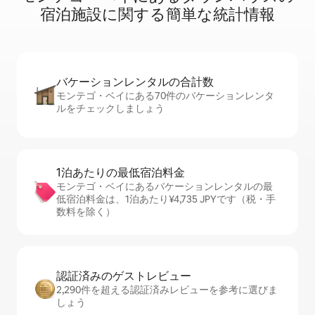
宿⁠泊⁠施⁠設⁠に関⁠す⁠る簡⁠単⁠な統⁠計⁠情⁠報
バケーションレ⁠ン⁠タ⁠ル⁠の合⁠計⁠数
モンテゴ・ベイにある70件のバケーションレンタ
ルをチェックしましょう
1泊あたりの最⁠低⁠宿⁠泊⁠料⁠金
モンテゴ・ベイにあるバケーションレンタルの最
低宿泊料金は、1泊あたり¥4,735 JPYです（税・手
数料を除く）
認証済みのゲ⁠ス⁠ト⁠レ⁠ビ⁠ュ⁠ー
2,290件を超える認証済みレビューを参考に選びま
しょう