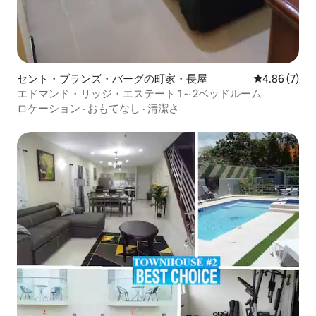
セント・ブランズ・バーグの町家・長屋
レビュー7件
4.86 (7)
エドマンド・リッジ・エステート 1～2ベッドルーム
ロケーション
·
おもてなし
·
清潔さ