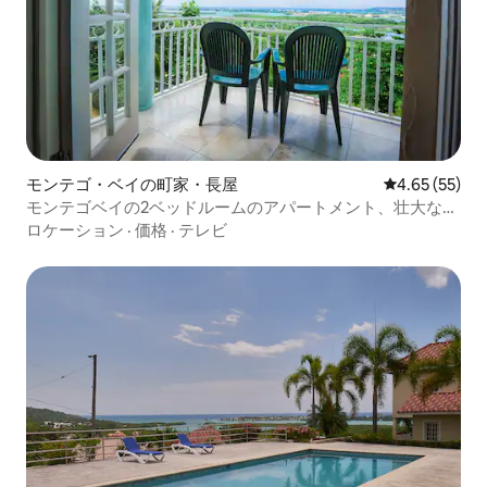
モンテゴ・ベイの町家・長屋
レビュー55件
4.65 (55)
モンテゴベイの2ベッドルームのアパートメント、壮大な景
色
ロケーション
·
価格
·
テレビ