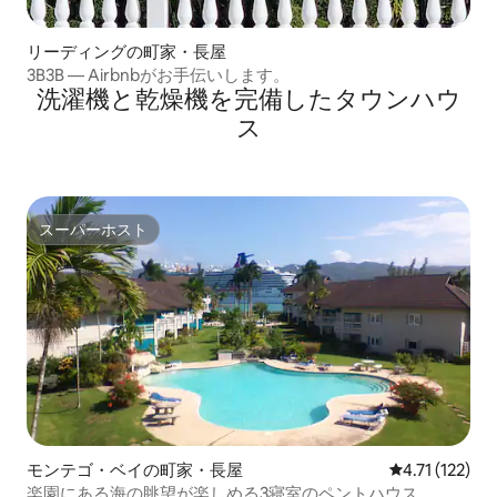
リーディングの町家・長屋
3B3B — Airbnbがお手伝いします。
洗濯機と乾燥機を完備したタウンハウ
ス
スーパーホスト
スーパーホスト
モンテゴ・ベイの町家・長屋
レビュー122
4.71 (122)
楽園にある海の眺望が楽しめる3寝室のペントハウス