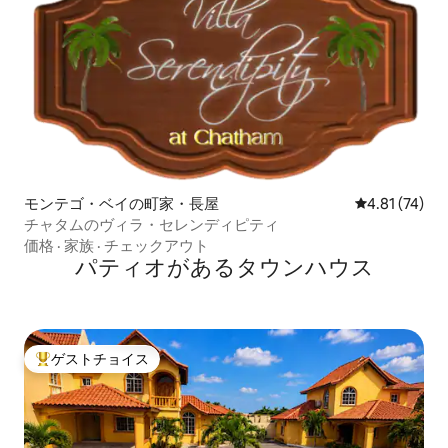
モンテゴ・ベイの町家・長屋
レビュー74件
4.81 (74)
チャタムのヴィラ・セレンディピティ
価格
·
家族
·
チェックアウト
パティオがあるタウンハウス
ゲストチョイス
大好評のゲストチョイスです。