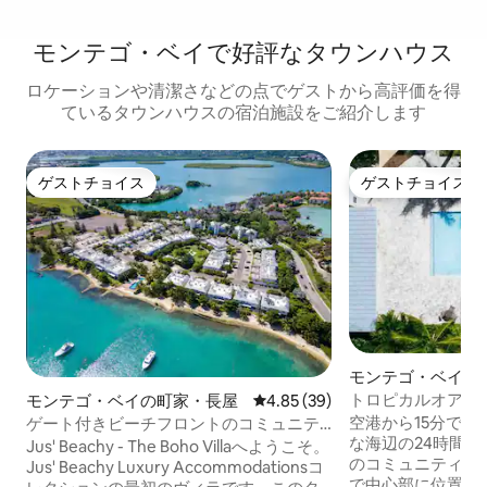
モンテゴ・ベイで好評なタウンハウス
ロケーションや清潔さなどの点でゲストから高評価を得
ているタウンハウスの宿泊施設をご紹介します
ゲストチョイス
ゲストチョイス
ゲストチョイス
ゲストチョイス
モンテゴ・ベイの
トロピカルオアシ
モンテゴ・ベイの町家・長屋
レビュー39件、5つ星中4.85
4.85 (39)
ス／オプションの
空港から15分で
ゲート付きビーチフロントのコミュニテ
な海辺の24時間
ィにあるボーホーヴィラ
Jus' Beachy - The Boho Villaへようこそ。
のコミュニティに
Jus' Beachy Luxury Accommodationsコ
で中心部に位置す