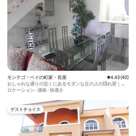
モンテゴ・ベイの町家・長屋
レビュー40件
4.43 (40)
おしゃれな通りの近くにあるモダンな丘の上の隠れ家｜高
速Wi-Fi
ロケーション
·
価格
·
快適さ
ゲストチョイス
ゲストチョイス