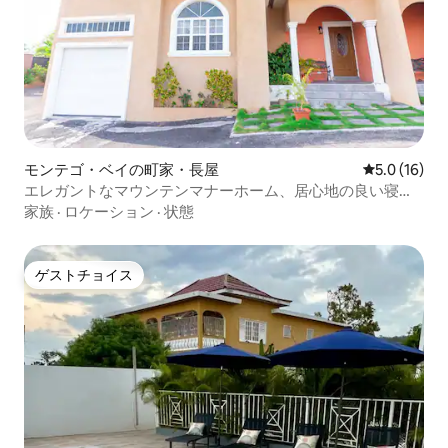
モンテゴ・ベイの町家・長屋
レビュー16
5.0 (16)
エレガントなマウンテンマナーホーム、居心地の良い寝室2
室のタウンハウス
家族
·
ロケーション
·
状態
ゲストチョイス
ゲストチョイス