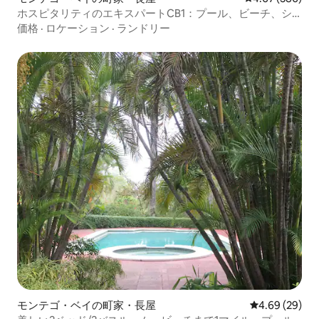
ホスピタリティのエキスパートCB1：プール、ビーチ、シ
ェフ
価格
·
ロケーション
·
ランドリー
モンテゴ・ベイの町家・長屋
レビュー29件
4.69 (29)