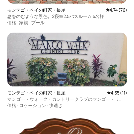
モンテゴ・ベイの町家・長屋
レビュー76件
4.74 (76)
息をのむような景色。2寝室2.5バスルーム 5名様
価格
·
家族
·
プール
モンテゴ・ベイの町家・長屋
レビュー11件
4.55 (11)
マンゴー・ウォーク・カントリークラブのマンゴー・リト
リート
価格
·
ロケーション
·
快適さ