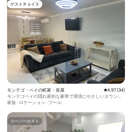
ゲストチョイス
ゲストチョイス
モンテゴ・ベイの町家・長屋
レビュー34件
4.97 (34)
モンテゴベイの隠れ家的な豪華で環境にやさしいタウンハ
ウス
家族
·
ロケーション
·
プール
スーパーホスト
スーパーホスト