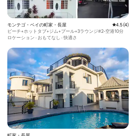
モンテゴ・ベイの町家・長屋
レビュー4
4.5 (4)
ビーチ+ホットタブ+ジム+プール+3ラウンジ#2-空港10分
ロケーション
·
おもてなし
·
快適さ
町家・長屋