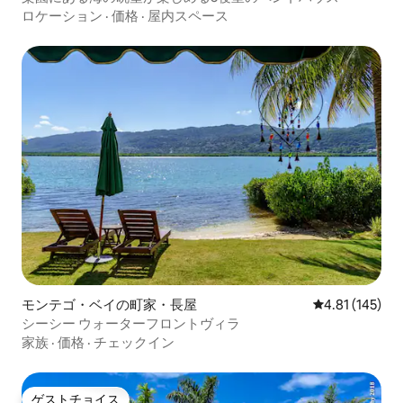
ロケーション
·
価格
·
屋内スペース
モンテゴ・ベイの町家・長屋
レビュー145件
4.81 (145)
シーシー ウォーターフロントヴィラ
家族
·
価格
·
チェックイン
ゲストチョイス