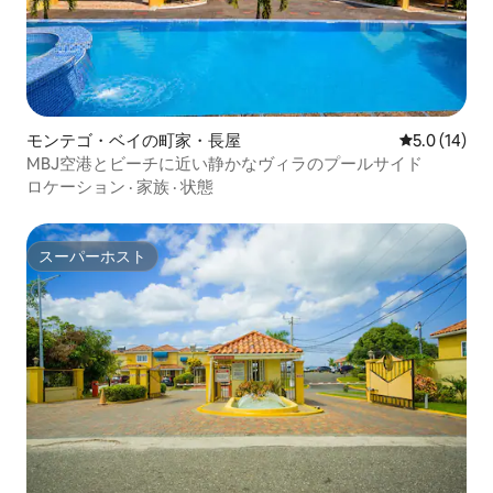
モンテゴ・ベイの町家・長屋
レビュー14
5.0 (14)
MBJ空港とビーチに近い静かなヴィラのプールサイド
ロケーション
·
家族
·
状態
スーパーホスト
スーパーホスト