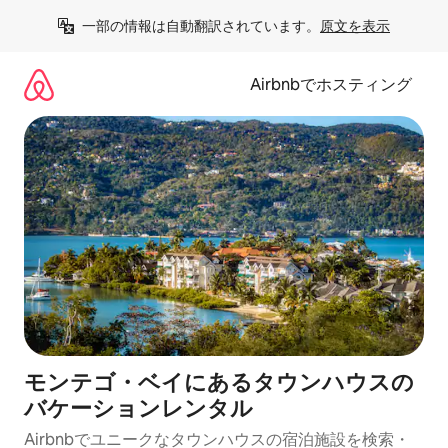
コ
一部の情報は自動翻訳されています。
原文を表示
ン
テ
ン
Airbnbでホスティング
ツ
に
ス
キ
ッ
プ
モンテゴ・ベイにあるタウンハウスの
バケーションレンタル
Airbnbでユニークなタウンハウスの宿泊施設を検索・