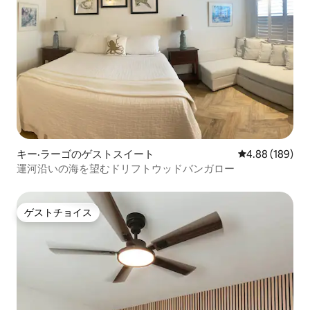
キー·ラーゴのゲストスイート
レビュー189件
4.88 (189)
運河沿いの海を望むドリフトウッドバンガロー
ゲストチョイス
ゲストチョイス