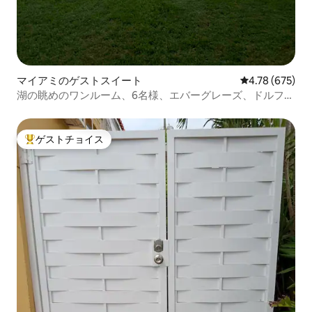
マイアミのゲストスイート
レビュー675件
4.78 (675)
湖の眺めのワンルーム、6名様、エバーグレーズ、ドルフィ
ンモール
ゲストチョイス
大好評のゲストチョイスです。