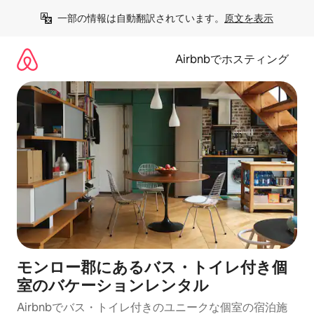
コ
一部の情報は自動翻訳されています。
原文を表示
ン
テ
ン
Airbnbでホスティング
ツ
に
ス
キ
ッ
プ
モンロー郡にあるバス・トイレ付き個
室のバケーションレンタル
Airbnbでバス・トイレ付きのユニークな個室の宿泊施