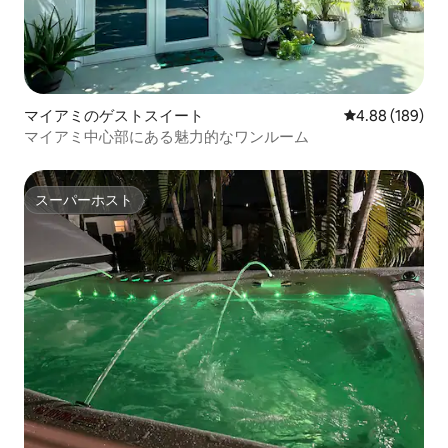
マイアミのゲストスイート
レビュー189件
4.88 (189)
マイアミ中心部にある魅力的なワンルーム
スーパーホスト
スーパーホスト