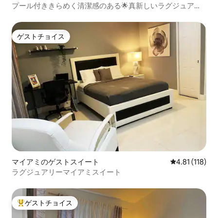
プール付ききらめく清潔感のある🌟真新しいラグジュアリ
ースタジオ🏊🏼‍♂️
ゲストチョイス
ゲストチョイス
マイアミのゲストスイート
レビュー118
4.81 (118)
ラグジュアリーマイアミスイート
ゲストチョイス
大好評のゲストチョイスです。