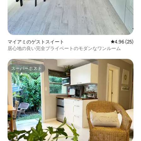
マイアミのゲストスイート
レビュー25件
4.96 (25)
居心地の良い完全プライベートのモダンなワンルーム
スーパーホスト
スーパーホスト