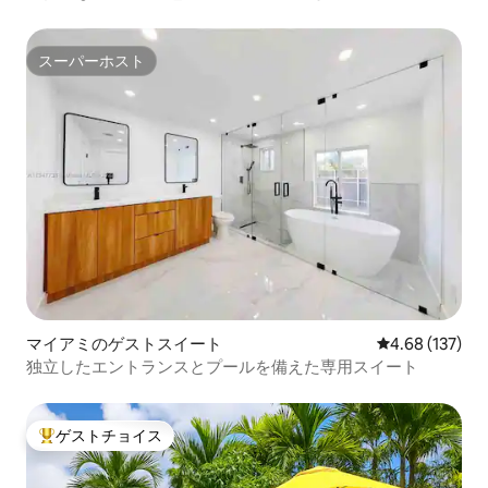
スーパーホスト
スーパーホスト
マイアミのゲストスイート
レビュー137件
4.68 (137)
独立したエントランスとプールを備えた専用スイート
ゲストチョイス
大好評のゲストチョイスです。