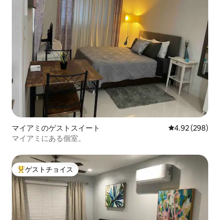
マイアミのゲストスイート
レビュー298件
4.92 (298)
マイアミにある個室。
ゲストチョイス
大好評のゲストチョイスです。