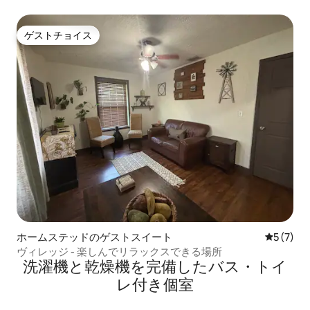
ゲストチョイス
ゲストチョイス
ホームステッドのゲストスイート
レビュー
5 (7)
ヴィレッジ - 楽しんでリラックスできる場所
洗濯機と乾燥機を完備したバス・トイ
レ付き個室