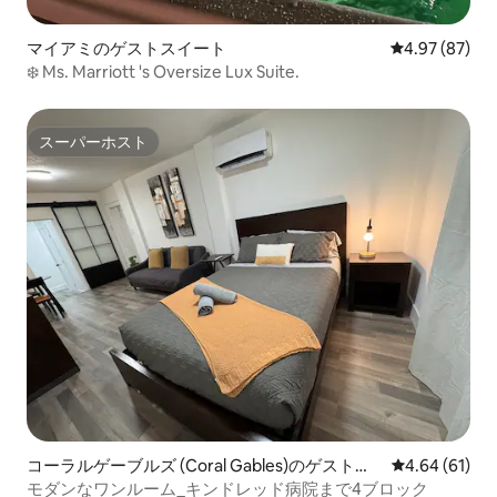
マイアミのゲストスイート
レビュー87件
4.97 (87)
❄️ Ms. Marriott 's Oversize Lux Suite.
スーパーホスト
スーパーホスト
コーラルゲーブルズ (Coral Gables)のゲストス
レビュー61件
4.64 (61)
イート
モダンなワンルーム_キンドレッド病院まで4ブロック