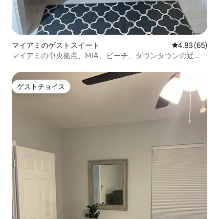
マイアミのゲストスイート
レビュー65件
4.83 (65)
マイアミの中央拠点、MIA、ビーチ、ダウンタウンの近
く。クルーズと休息。
ゲストチョイス
ゲストチョイス