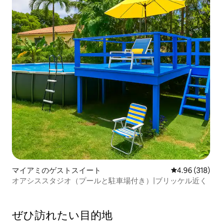
マイアミのゲストスイート
レビュー318件
4.96 (318)
オアシススタジオ（プールと駐車場付き）|ブリッケル近く
ぜひ訪⁠れ⁠た⁠い目⁠的⁠地