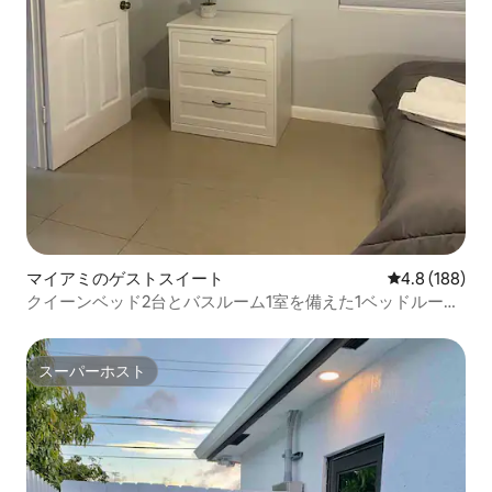
マイアミのゲストスイート
レビュー188
4.8 (188)
クイーンベッド2台とバスルーム1室を備えた1ベッドルーム
のアパート
スーパーホスト
スーパーホスト