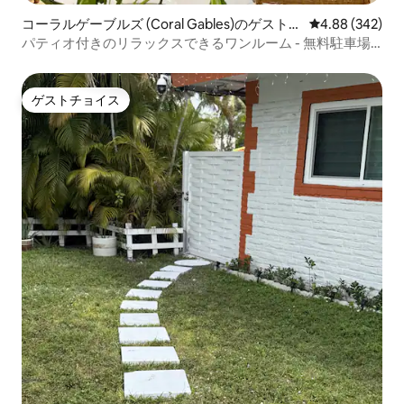
コーラルゲーブルズ (Coral Gables)のゲストス
レビュー342件
4.88 (342)
イート
パティオ付きのリラックスできるワンルーム - 無料駐車場
＆ランドリー
ゲストチョイス
ゲストチョイス