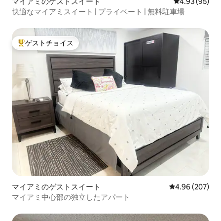
マイアミのゲストスイート
レビュー95件
4.93 (95)
快適なマイアミスイート | プライベート | 無料駐車場
ゲストチョイス
大好評のゲストチョイスです。
マイアミのゲストスイート
レビュー207件
4.96 (207)
マイアミ中心部の独立したアパート