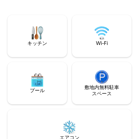
チェックインで、
ティをお楽しみください。空港からわず
す。安全で静かな
か数分、ダウンタウン、ブリッケル、ワ
ズ港、サウスビー
インウッド、サウスビーチ、カレオチ
ンタウン、ショッ
ョ、コーラルゲーブルズなどまで車です
わずか15 ～20
ぐの絶好のロケーションです。快適さ、
ゲストに最適です！
プライバシー、便利さを求める方に理想
ています！
的なマイアミの宿泊先です。高速Wi-Fiと
キッチン
Wi-Fi
セルフチェックインが含まれています。
敷地内無料駐⁠車
プール
ス⁠ペ⁠ー⁠ス
エアコン