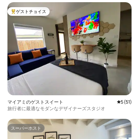
ゲストチョイス
大好評のゲストチョイスです。
マイアミのゲストスイート
レビュー5
5 (51)
旅行者に最適なモダンなデザイナーズスタジオ
スーパーホスト
スーパーホスト