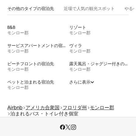
その他のタ⁠イ⁠プ⁠の宿⁠泊⁠先
近場で人気の観光スポット
やる
B&B
リゾート
モンロー郡
モンロー郡
サービスアパートメントの宿泊施設
ヴィラ
モンロー郡
モンロー郡
ビーチフロントの宿泊先
露天風呂・ジャグジー付きの宿泊施設
モンロー郡
モンロー郡
ペットと泊まれる宿泊先
さらに表示
モンロー郡
Airbnb
アメリカ合衆国
フロリダ州
モンロー郡
泊まれるバス・トイレ付き個室