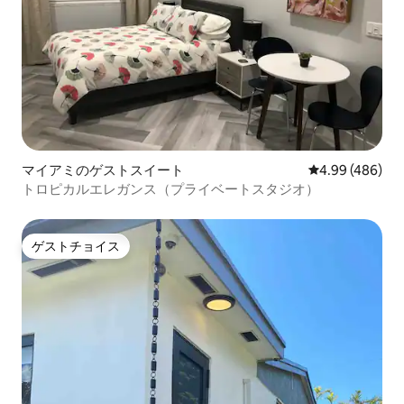
マイアミのゲストスイート
レビュー486件
4.99 (486)
トロピカルエレガンス（プライベートスタジオ）
ゲストチョイス
ゲストチョイス