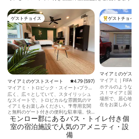
ゲストチョイス
ゲストチョイス
ゲストチョイス
大好評のゲストチ
マイアミのゲスト
マイアミ｜FIFA
マイアミのゲストスイート
レビュー597件、5つ星中4.79
4.79 (597)
ーチ｜ダウンタウ
ホテルのような素
マイアミ・トロピック・スイート•プライ
ス！マイアミ国際
ベート滞在+無料駐車場
広く、広々としていて、スタイリッシュ
場所で、居心地の
なスイートで、トロピカルな雰囲気のマ
在をお楽しみくだ
イアミをお楽しみください。🌴専用玄関
トゲストハウスに
と無料のゲート付きの便利な駐車場。快
ツインベッド、ソ
モンロー郡にあるバス・トイレ付き個
適なクイーンベッドでリラックスし、冷
バスルーム、Wi-F
蔵庫、電子レンジ、屋外ラウンジ、ジャ
室の宿泊施設で人気のアメニティ・設
台、セントラルエ
グジー、広々としたモダンなバスルー
備
あります。キーパ
ム、55インチテレビなどの最高のアメニ