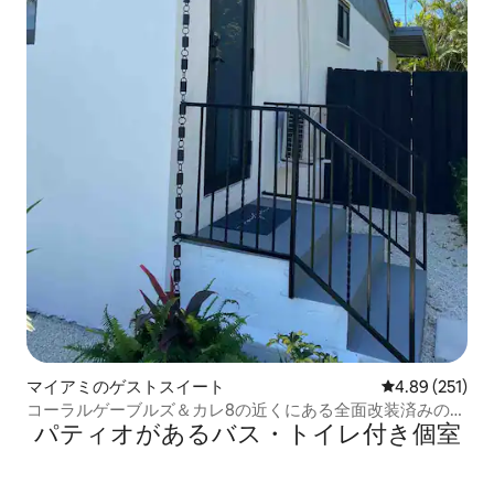
マイアミのゲストスイート
レビュー251件
4.89 (251)
コーラルゲーブルズ＆カレ8の近くにある全面改装済みのワ
パティオがあるバス・トイレ付き個室
ンルーム