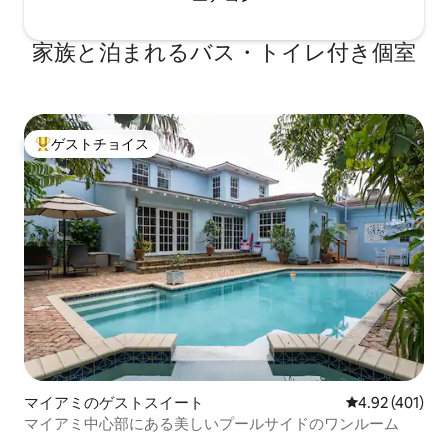
家族と泊まれるバス・トイレ付き個室
ゲストチョイス
大好評のゲストチョイスです。
マイアミのゲストスイート
レビュー401件
4.92 (401)
マイアミ中心部にある美しいプールサイドのワンルーム