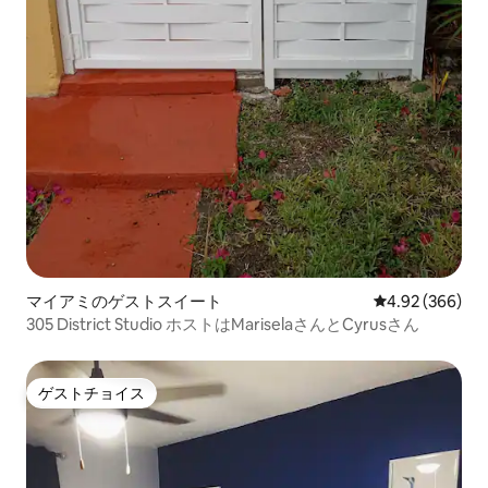
マイアミのゲストスイート
レビュー366件
4.92 (366)
305 District Studio ホストはMariselaさんとCyrusさん
ゲストチョイス
ゲストチョイス