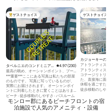
ゲストチョイス
ゲストチョイス
大好評のゲストチョイスです。
ゲストチョイス
カジョーキーのコ
アトランティス・
タベルニエのコンドミニア
レビュー230件、5つ星中4.97
4.97 (230)
コテージ・リトリ
アトランティス〜
ム
最高の眺め、オーシャンポイント、プー
コテージリトリート！ 完全に
ル、ビーチ、キングベッド、ゲート付き
***重要***ここにある写真は私たちの部屋
た、直接海に面し
のものです。 写真に写っているものが、
休暇を過ごすため
実際にお届けされます。 オーシャンポイ
揃っています。 ボートドック（25フィー
徒歩移動のしやす
ントに到着したときに驚くことはありま
ト）、HDテレビ、
せん。 おとり物件ではありません。 プー
ビーチ
·
徒歩移動のしやすさ
·
バスルーム
家電・ガス調理！
ル＆ジャグジーからすぐのプロミネント
モンロー郡にあるビーチフロントの宿
車に加え、ベンチ
ビル3号館にあります。 ワイヤレスインタ
泊施設で人気のアメニティ・設備
ミニアムコミュニ
ーネット、Netflix、ケーブルテレビ、