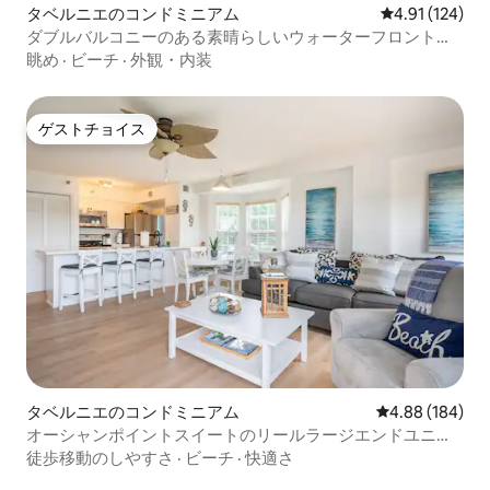
タベルニエのコンドミニアム
レビュー124件
4.91 (124)
ダブルバルコニーのある素晴らしいウォーターフロントの
コンドミニアム
眺め
·
ビーチ
·
外観・内装
ゲストチョイス
ゲストチョイス
タベルニエのコンドミニアム
レビュー184件
4.88 (184)
オーシャンポイントスイートのリールラージエンドユニッ
ト
徒歩移動のしやすさ
·
ビーチ
·
快適さ