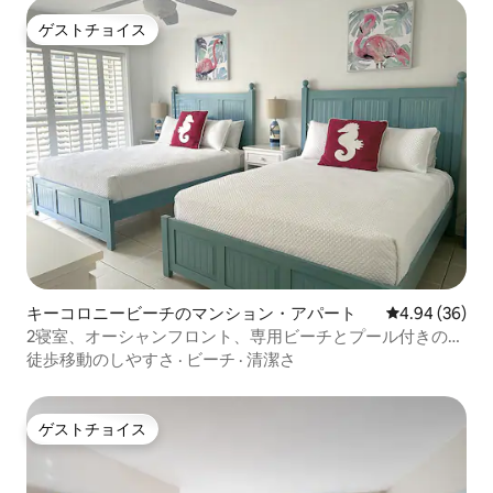
ゲストチョイス
ゲストチョイス
キーコロニービーチのマンション・アパート
レビュー36件
4.94 (36)
2寝室、オーシャンフロント、専用ビーチとプール付きの複
合施設
徒歩移動のしやすさ
·
ビーチ
·
清潔さ
ゲストチョイス
ゲストチョイス