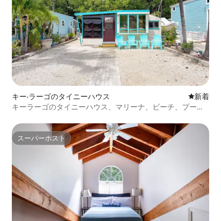
キー·ラーゴのタイニーハウス
新しい宿
新着
キーラーゴのタイニーハウス、マリーナ、ビーチ、プール
利用可
スーパーホスト
スーパーホスト