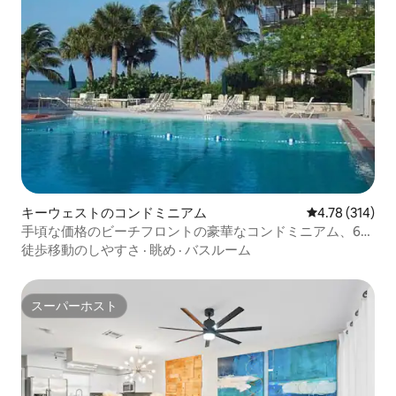
キーウェストのコンドミニアム
レビュー314件
4.78 (314)
手頃な価格のビーチフロントの豪華なコンドミニアム、6名
様用
徒歩移動のしやすさ
·
眺め
·
バスルーム
スーパーホスト
スーパーホスト