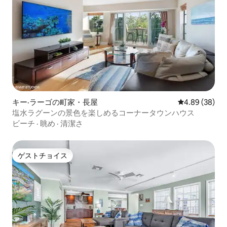
キー·ラーゴの町家・長屋
レビュー38件
4.89 (38)
塩水ラグーンの景色を楽しめるコーナータウンハウス
ビーチ
·
眺め
·
清潔さ
ゲストチョイス
ゲストチョイス