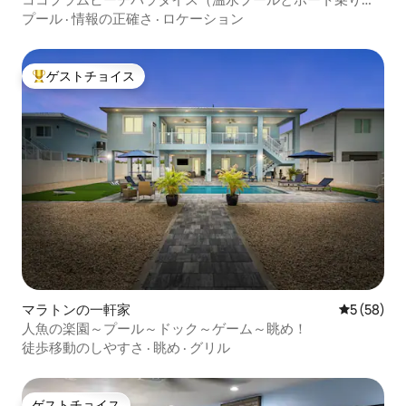
付き）
プール
·
情報の正確さ
·
ロケーション
ゲストチョイス
大好評のゲストチョイスです。
マラトンの一軒家
レビュー5
5 (58)
人魚の楽園～プール～ドック～ゲーム～眺め！
徒歩移動のしやすさ
·
眺め
·
グリル
ゲストチョイス