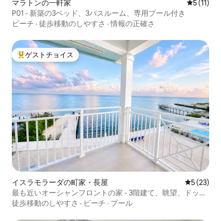
マラトンの一軒家
レビュー1
5 (11)
P01 - 新築の3ベッド、3バスルーム、専用プール付き
ビーチ
·
徒歩移動のしやすさ
·
情報の正確さ
ゲストチョイス
大好評のゲストチョイスです。
イスラモラーダの町家・長屋
レビュー2
5 (23)
最も近いオーシャンフロントの家 - 3階建て、眺望、ドック
付き
徒歩移動のしやすさ
·
ビーチ
·
プール