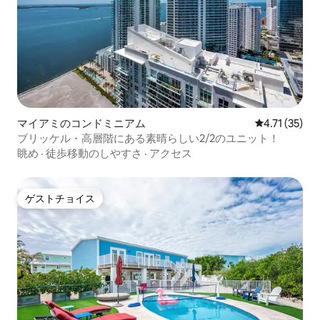
マイアミのコンドミニアム
レビュー35件
4.71 (35)
ブリッケル・高層階にある素晴らしい2/2のユニット！
眺め
·
徒歩移動のしやすさ
·
アクセス
ゲストチョイス
ゲストチョイス