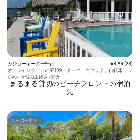
カジョーキーの一軒家
レビュー33件
4.94 (33)
オーシャンサイドの家109、ドック、カヤック、自転車、プ
ール、釣り
眺め
·
情報の正確さ
·
静か
まるまる貸切のビーチフロントの宿泊
先
スーパーホスト
スーパーホスト