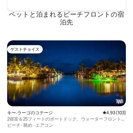
ペットと泊まれるビーチフロントの宿
泊先
ゲストチョイス
ゲストチョイス
キー·ラーゴのコテージ
レビュー103件
4.93 (103)
2寝室＆25フィートのボートドック、ウォーターフロント
（大西洋側）
ビーチ
·
眺め
·
エアコン