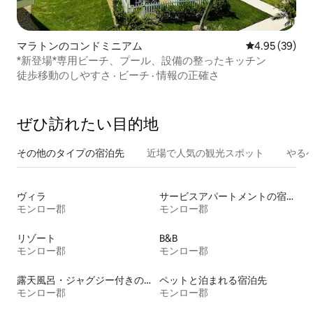
マラトンのコンドミニアム
レビュー39件
4.95 (39)
*新登場*専用ビーチ、プール、設備の整ったキッチン
徒歩移動のしやすさ
·
ビーチ
·
情報の正確さ
ぜひ訪⁠れ⁠た⁠い目⁠的⁠地
その他のタ⁠イ⁠プ⁠の宿⁠泊⁠先
近場で人気の観光スポット
やる
ヴィラ
サービスアパートメントの宿泊施設
モンロー郡
モンロー郡
リゾート
B&B
モンロー郡
モンロー郡
露天風呂・ジャグジー付きの宿泊施設
ペットと泊まれる宿泊先
モンロー郡
モンロー郡