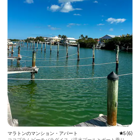
マラトンのマンション・アパート
レビュー
5 (6)
ココプラムビーチパラダイス（温水プールとボート乗り場