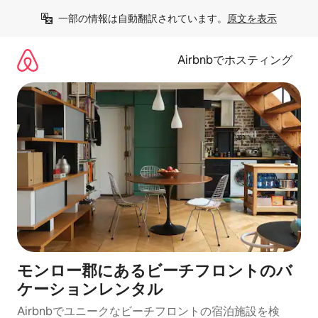
コ
一部の情報は自動翻訳されています。
原文を表示
ン
テ
ン
Airbnbでホスティング
ツ
に
ス
キ
ッ
プ
モンロー郡にあるビーチフロントのバ
ケーションレンタル
Airbnbでユニークなビーチフロントの宿泊施設を検