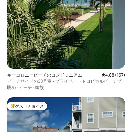
キーコロニービーチのコンドミニアム
レビュー167件
4.88 (167)
ビーチサイドの33号室 - プライベートトロピカルビーチプ
ラスプール
眺め
·
ビーチ
·
家族
ゲストチョイス
大好評のゲストチョイスです。