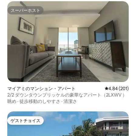
スーパーホスト
スーパーホスト
マイアミのマンション・アパート
レビュー201件
4.84 (201)
2/2 ダウンタウンブリッケルの豪華なアパート（2LXWV ）
眺め
·
徒歩移動のしやすさ
·
清潔さ
ゲストチョイス
ゲストチョイス