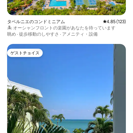
タベルニエのコンドミニアム
レビュー123件
4.85 (123)
🏝 オーシャンフロントの楽園があなたを待っています
眺め
·
徒歩移動のしやすさ
·
アメニティ・設備
ゲストチョイス
ゲストチョイス