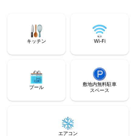
ティをご利用いた
XBOX ONE。 ***ほとんどのゲスト
ル、ジャグジー、
（99%）が、ここが今まで泊まった
ス、バスケットボ
Airbnbの中で一番清潔だと言っていま
ト、オーシャンベ
す。*** 当ユニットからは、遮るもののな
ア、燃料付きマリ
い本物のオーシャンビューが楽しめま
洗浄ステーション
す。 過去のゲストのレビューをお読みく
ンスマーケット！
ださい。 ⭐ 5つ星 お⭐支払いいただく料
キッチン
Wi-Fi
金に見合った価値をご提供します。
敷地内無料駐⁠車
プール
ス⁠ペ⁠ー⁠ス
エアコン