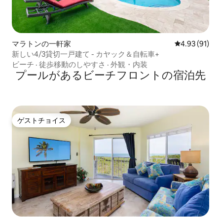
マラトンの一軒家
レビュー91件
4.93 (91)
新しい4/3貸切一戸建て - カヤック＆自転車+
ビーチ
·
徒歩移動のしやすさ
·
外観・内装
プールがあるビーチフロントの宿泊先
ゲストチョイス
ゲストチョイス