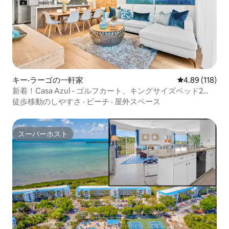
キー·ラーゴの一軒家
レビュー118件
4.89 (118)
新着！Casa Azul - ゴルフカート、キングサイズベッド2
台、プール、カヤック
徒歩移動のしやすさ
·
ビーチ
·
屋外スペース
スーパーホスト
スーパーホスト