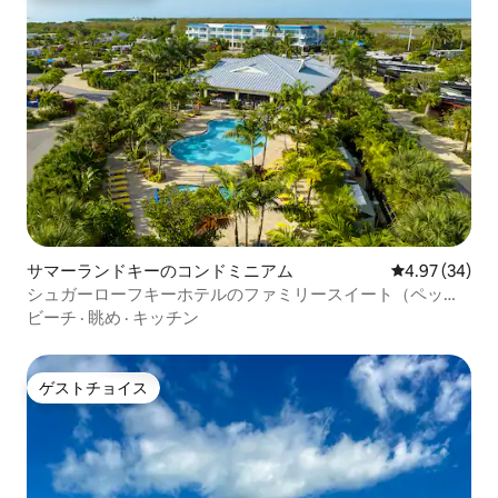
サマーランドキーのコンドミニアム
レビュー34件
4.97 (34)
シュガーローフキーホテルのファミリースイート（ペット
OK）
ビーチ
·
眺め
·
キッチン
ゲストチョイス
ゲストチョイス