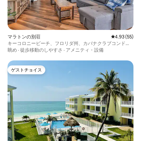
マラトンの別荘
レビュー55件
4.93 (55)
キーコロニービーチ、フロリダ州、カバナクラブコンドミ
ニアム
眺め
·
徒歩移動のしやすさ
·
アメニティ・設備
ゲストチョイス
ゲストチョイス