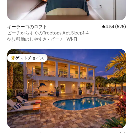
キーラーゴのロフト
レビュー626件
4.54 (626)
ビーチからすぐのTreetops Apt.Sleep1-4
徒歩移動のしやすさ
·
ビーチ
·
Wi-Fi
ゲストチョイス
大好評のゲストチョイスです。