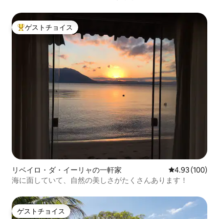
ール
ゲストチョイス
大好評のゲストチョイスです。
リベイロ・ダ・イーリャの一軒家
レビュー100件
4.93 (100)
海に面していて、自然の美しさがたくさんあります！
ゲストチョイス
ゲストチョイス