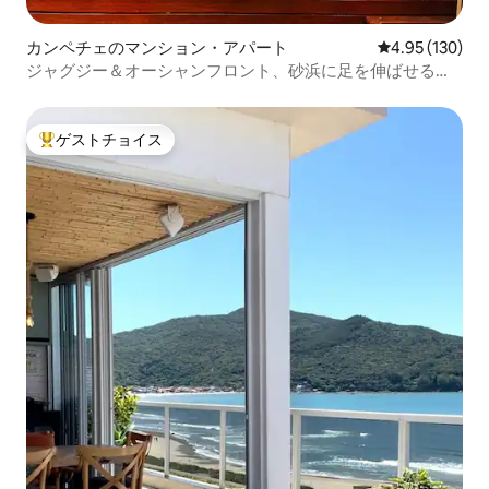
カンペチェのマンション・アパート
レビュー130件
4.95 (130)
ジャグジー＆オーシャンフロント、砂浜に足を伸ばせる、3
室のスイート
ゲストチョイス
大好評のゲストチョイスです。