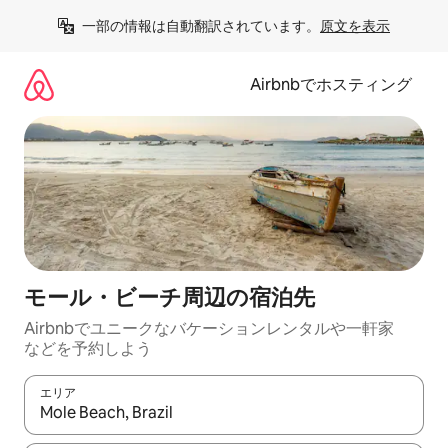
コ
一部の情報は自動翻訳されています。
原文を表示
ン
テ
ン
Airbnbでホスティング
ツ
に
ス
キ
ッ
プ
モール・ビーチ⁠周⁠辺⁠の宿⁠泊⁠先
Airbnbでユニークなバ⁠ケ⁠ー⁠シ⁠ョ⁠ンレ⁠ン⁠タ⁠ルや一⁠軒⁠家
な⁠ど⁠を予⁠約⁠し⁠よ⁠う
エリア
検索結果が表示されたら、上下の矢印キーを使って移動するか、