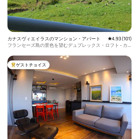
カナスヴィエイラスのマンション・アパート
レビュー101件
4.93 (101)
フランセーズ島の景色を望むデュプレックス・ロフト - カ
ナスジュレ
ゲストチョイス
大好評のゲストチョイスです。