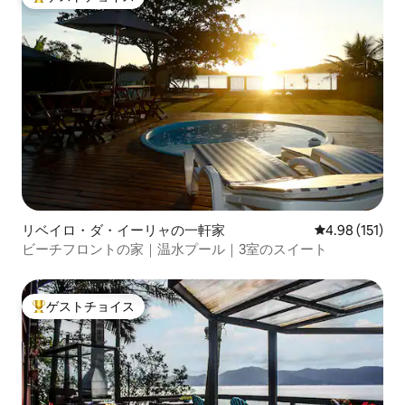
大好評のゲストチョイスです。
リベイロ・ダ・イーリャの一軒家
レビュー151件
4.98 (151)
ビーチフロントの家｜温水プール｜3室のスイート
ゲストチョイス
大好評のゲストチョイスです。