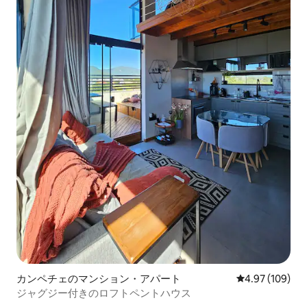
カンペチェのマンション・アパート
レビュー109件
4.97 (109)
ジャグジー付きのロフトペントハウス