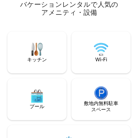
ービス、サーファー）まで徒歩5分。 ゲス
バ⁠ケ⁠ー⁠シ⁠ョ⁠ン⁠レ⁠ン⁠タ⁠ル⁠で人⁠気⁠の
トはプライベートスタジオを利用できま
ア⁠メ⁠ニ⁠テ⁠ィ⁠・⁠設⁠備
す。プライベートデジタルエントリー、
フルベッド、ハーフサイズ冷蔵庫付きの
キッチン（電子レンジ、ホットプレー
ト、鍋、フライパン、調理器具）、ダイ
ニングテーブル、新しいバスルーム（温
水シャワー、タオル）、バルコニー。ゲ
ストは、ジャグジー＆デッキ、バーベキ
ュー/カフェ、ファイヤーピット、ジム、
キッチン
Wi-Fi
ランドリーマット、アイロンなどの社交/
外部エリアを共有できます
敷地内無料駐⁠車
プール
ス⁠ペ⁠ー⁠ス