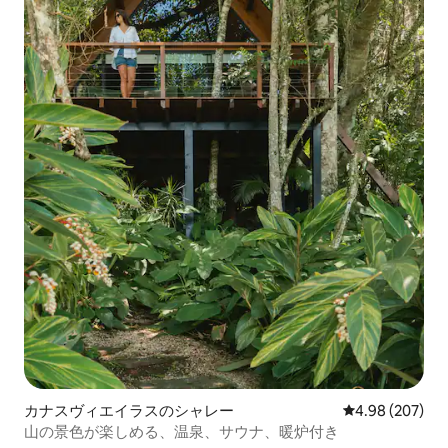
カナスヴィエイラスのシャレー
レビュー207件
4.98 (207)
山の景色が楽しめる、温泉、サウナ、暖炉付き