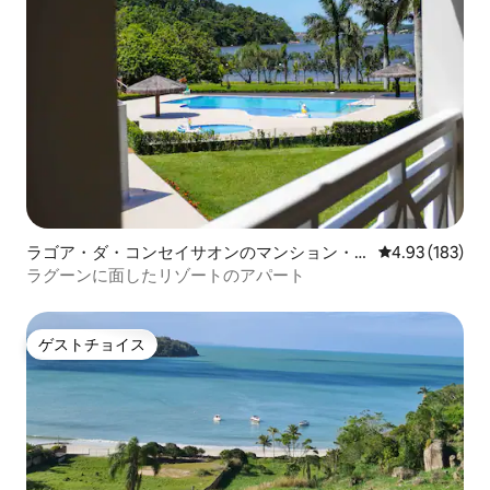
ラゴア・ダ・コンセイサオンのマンション・
レビュー183件
4.93 (183)
アパート
ラグーンに面したリゾートのアパート
ゲストチョイス
ゲストチョイス