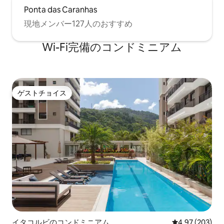
Ponta das Caranhas
現地メンバー127人のおすすめ
Wi-Fi完備のコンドミニアム
ゲストチョイス
ゲストチョイス
イタコルビのコンドミニアム
レビュー203件
4.97 (203)