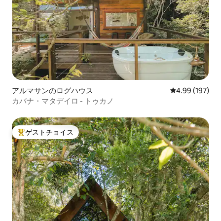
アルマサンのログハウス
レビュー197件
4.99 (197)
カバナ・マタデイロ - トゥカノ
ゲストチョイス
大好評のゲストチョイスです。