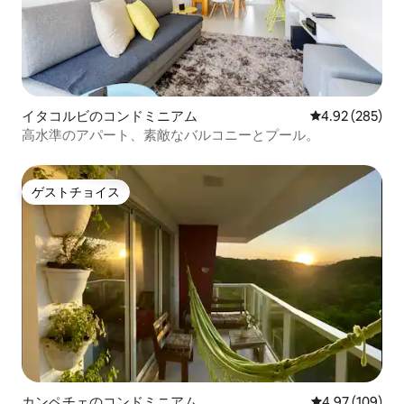
イタコルビのコンドミニアム
レビュー285件
4.92 (285)
高水準のアパート、素敵なバルコニーとプール。
ゲストチョイス
ゲストチョイス
カンペチェのコンドミニアム
レビュー109件
4.97 (109)