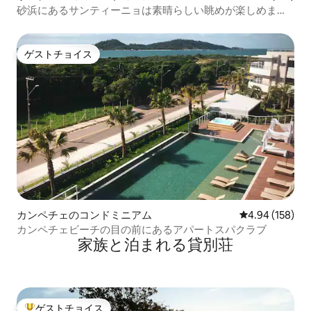
砂浜にあるサンティーニョは素晴らしい眺めが楽しめま
す。
ゲストチョイス
ゲストチョイス
カンペチェのコンドミニアム
レビュー158件
4.94 (158)
カンペチェビーチの目の前にあるアパートスパクラブ
家族と泊まれる貸別荘
ゲストチョイス