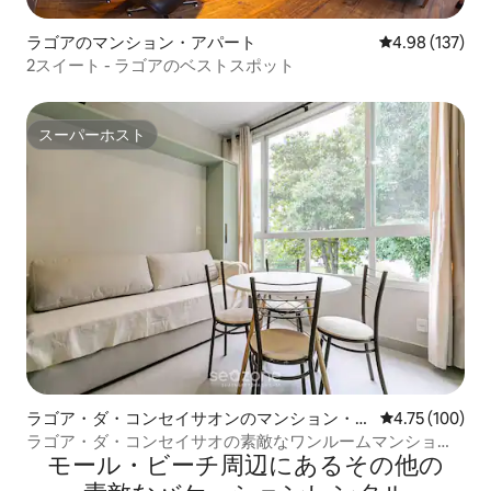
ラゴアのマンション・アパート
レビュー137件
4.98 (137)
2スイート - ラゴアのベストスポット
スーパーホスト
スーパーホスト
ラゴア・ダ・コンセイサオンのマンション・ア
レビュー100件
4.75 (100)
パート
ラゴア・ダ・コンセイサオの素敵なワンルームマンション
モール・ビーチ⁠周⁠辺⁠に⁠あ⁠るそ⁠の⁠他⁠の
BDR522