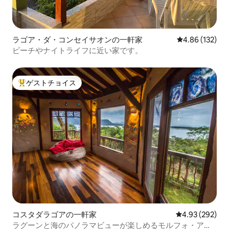
ラゴア・ダ・コンセイサオンの一軒家
レビュー132件
4.86 (132)
ビーチやナイトライフに近い家です。
ゲストチョイス
大好評のゲストチョイスです。
コスタダラゴアの一軒家
レビュー292件
4.93 (292)
ラグーンと海のパノラマビューが楽しめるモルフォ・アス