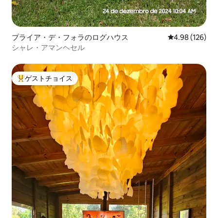
プライア・デ・フォラのログハウス
レビュー126件
4.98 (126)
シャレ・アマンヘセル
ゲストチョイス
大好評のゲストチョイスです。