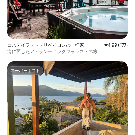
コステイラ・ド・リベイロンの一軒家
レビュー177件
4.99 (177)
海に面したアトランティックフォレストの家
スーパーホスト
スーパーホスト