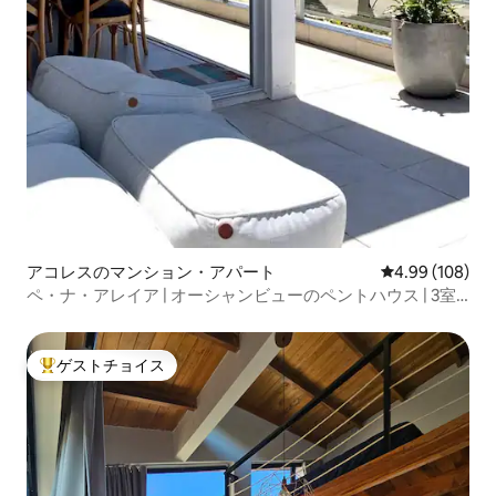
アコレスのマンション・アパート
レビュー108件
4.99 (108)
ペ・ナ・アレイア | オーシャンビューのペントハウス | 3室
のスイート
ゲストチョイス
大好評のゲストチョイスです。