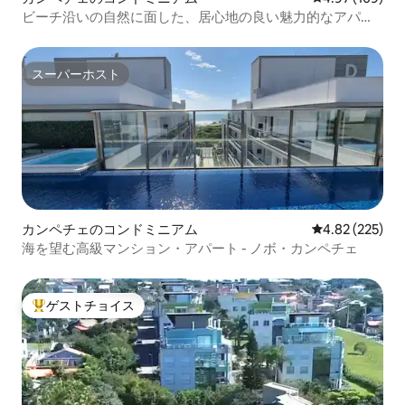
ビーチ沿いの自然に面した、居心地の良い魅力的なアパー
トメント
スーパーホスト
スーパーホスト
カンペチェのコンドミニアム
レビュー225件
4.82 (225)
海を望む高級マンション・アパート - ノボ・カンペチェ
ゲストチョイス
大好評のゲストチョイスです。