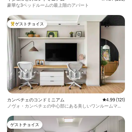
豪華な3ベッドルームの最上階のアパート
ゲストチョイス
大好評のゲストチョイスです。
カンペチェのコンドミニアム
レビュー121件
4.99 (121)
ノヴォ・カンペチェの中心部にある美しいワンルームマン
ション
ゲストチョイス
ゲストチョイス