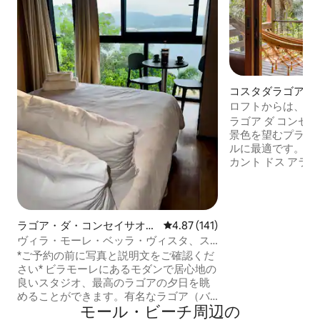
コスタダラゴアの
ロフトからは、ラ
ような眺めが楽し
ラゴア ダ コンセ
景色を望むプライ
ルに最適です。大
カント ドス アラ
す。静かでプライ
ロケーション。ラ
ずか 2.5 キロメ
イソンから 300 
ラゴア・ダ・コンセイサオン
レビュー141件、5つ星中4.87
4.87 (141)
アへのトレイルの
のマンション・アパート
ヴィラ・モーレ・ベッラ・ヴィスタ、ス
ップルに最適な、
タジオ2 c/ビュー/ジャグジー/バーベキュ
*ご予約の前に写真と説明文をご確認くだ
クな家です。ラグー
ー
さい* ビラモーレにあるモダンで居心地の
分。モレ/ホアキナ
良いスタジオ、最高のラゴアの夕日を眺
チまで車で 15/20 
めることができます。有名なラゴア（バ
モール・ビーチ⁠周⁠辺⁠の
ー、食事、音楽）とプライア・モレ（サ