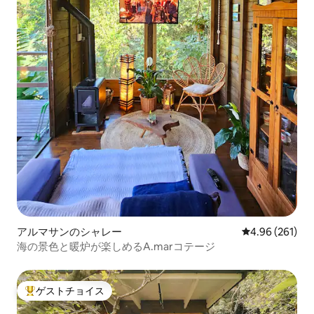
アルマサンのシャレー
レビュー261件
4.96 (261)
海の景色と暖炉が楽しめるA.marコテージ
ゲストチョイス
大好評のゲストチョイスです。