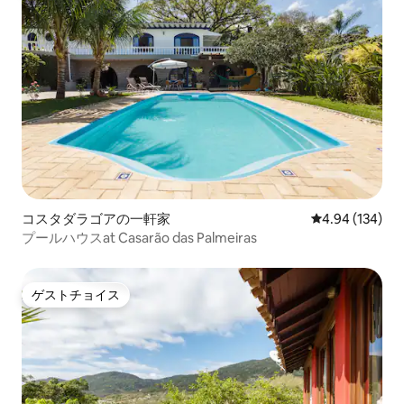
コスタダラゴアの一軒家
レビュー134件
4.94 (134)
プールハウスat Casarão das Palmeiras
ゲストチョイス
ゲストチョイス