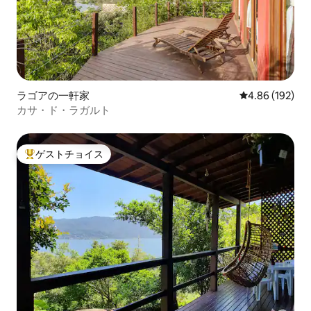
ラゴアの一軒家
レビュー192件
4.86 (192)
カサ・ド・ラガルト
ゲストチョイス
大好評のゲストチョイスです。