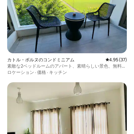
カトル・ボルヌのコンドミニアム
レビュー37件
4.95 (37)
素敵な2ベッドルームのアパート、素晴らしい景色、無料駐
車場
ロケーション
·
価格
·
キッチン