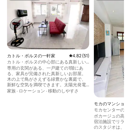
カトル・ボルヌの一軒家
レビュー51件、5つ星中4.82
4.82 (51)
カトル・ボルヌの中心部にある真新しい
家
専用の玄関がある、一戸建ての1階にあ
る、家具が完備された真新しいお部屋。
木の上で鳥がさえずる緑豊かな裏庭で、
新鮮な空気を満喫できます。太陽光発電
式給湯器とガス式給湯器の両方、寝室に2
家族
·
ロケーション
·
移動のしやすさ
台のエアコン、さらに夏も冬も快適に過
ごせるヒーターが備わっています。 Wi-Fi
モカのマンション
インターネット（ダウンロード速度
モカセンターのエ
44Mbps、アップロード速度22Mbps）、
ボカージュの高台
My.TとNetflixなどが利用可能な32インチ
宿泊施設でリラッ
HDテレビなどが備わっています。 バス停
のスタジオは、モ
／地下鉄駅、レストラン、市場まで徒歩5