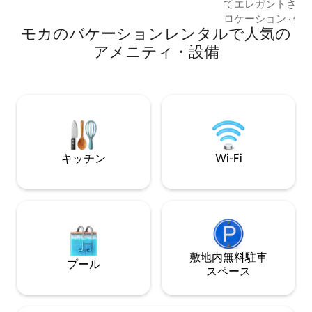
てエレガントさを
～7分。 ご注意：観光税が免除される場合
かで落ち着きたい
ロケーション
·
価
は、返金されます。
モカのバケーションレンタルで人気の
行者に最適な、明
です。 アメニティ
アメニティ・設備
チン • 居心地の
ム • モダンなバス
で穏やかな夜をお
境： • 丘の景色
エリア • 生活に
み： • Wi-Fi
キッチン
Wi-Fi
敷地内無料駐⁠車
プール
ス⁠ペ⁠ー⁠ス