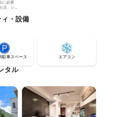
在に必要
フェッショナルに最適です。
り、ビジ
ティ・設備
のすべて
のアパー
示す特典
して、快
ような心
⁠車ス⁠ペ⁠ー⁠ス
エアコン
ンタル