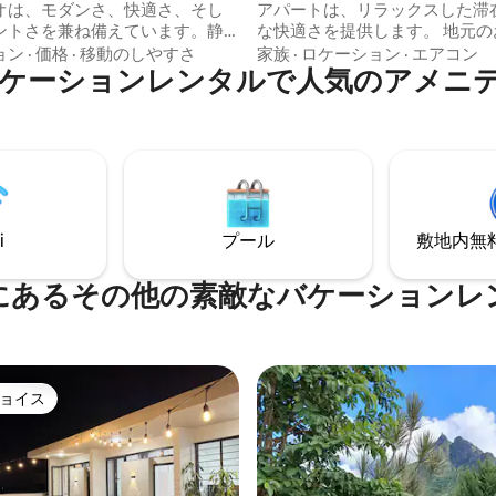
オは、モダンさ、快適さ、そし
アパートは、リラックスした滞
ントさを兼ね備えています。静
な快適さを提供します。 地元のお店、レ
着きたいカップルや一人旅の旅
ストラン、交通機関の近くにあ
ョン
·
価格
·
移動のしやすさ
家族
·
ロケーション
·
エアコン
ケーションレンタルで人気のアメニ
適な、明るく温かみのある環境
ネスでもレジャーでも必要なも
メニティ： • 設備の整ったキッ
に簡単にアクセスできます。 無料Wi-Fi、
居心地の良い明るいリビングルーム
エアコン、安全な駐車場は、こ
なバスルーム • 心地よい寝心地で
トが最適な選択肢であることを
夜をお過ごしいただけます 環
のほんの一部です。今すぐ予約
丘の景色を望む、静かで緑豊かなエ
適さ、利便性、そして我が家の
生活に必要なものがすぐそば 強
地よさを体験しましょう。
Fi
i
プール
敷地内無料駐
にあるその他の素敵なバケーションレ
ョイス
ョイス