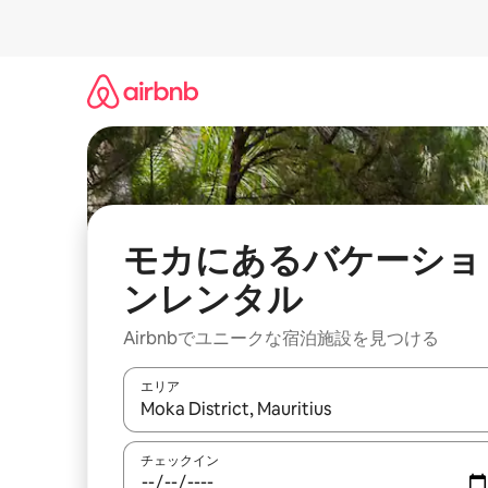
コ
ン
テ
ン
ツ
に
ス
キ
ッ
プ
モカにあるバケーショ
ンレンタル
Airbnbでユニークな宿泊施設を見つける
エリア
検索結果が表示されたら、上下の矢印キーを使っ
チェックイン