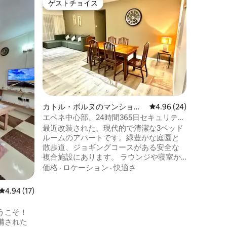
ゲストチョイス
ゲストチョイス
シャンバ
都会の中
ート、シ
ょう。山
れ、滝の
静かな朝
ロケーシ
ストラン
の冒険者
最高の融
ンバラキ
カトル・ボルヌのマンショ
レビュー24件、5つ星
4.96 (24)
バガテル
ン・アパート
分、エベ
エベネ中心部、24時間365日セキュリテ
分、ポー
ィ、徒歩圏内の職場、地下鉄
最近改装された、現代的で清潔な3ベッド
ルームのアパートです。緑豊かな庭園と
散歩道、ジョギングコースがある安全な
複合施設にあります。 ラウンジや寝室か
らは山と緑豊かな大学の街の景色が見
価格
·
ロケーション
·
快適さ
え、静かな雰囲気が漂います。 エベネ地
下鉄駅の隣にあり、主要企業の近くで、
レビュー17件、5つ星中4.94つ星の平均評価
4.94 (17)
クリニックや5つのショッピングセンター
まで車ですぐで、息をのむような西海岸
うこそ！
のビーチまで車で30分で行ける理想的な
備された
立地で、カップル、ご家族、またはプロ