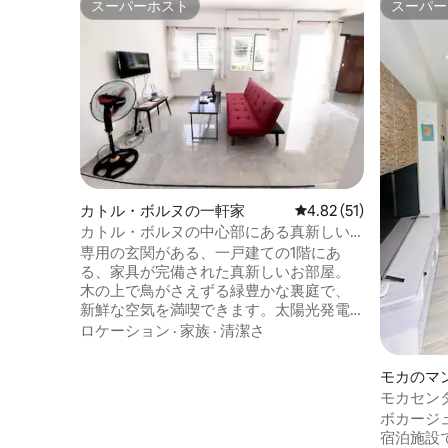
スーパーホスト
スーパー
スーパーホスト
スーパー
カトル・ボルヌの一軒家
レビュー51件、5つ星中
4.82 (51)
カトル・ボルヌの中心部にある真新しい
家
専用の玄関がある、一戸建ての1階にあ
る、家具が完備された真新しいお部屋。
木の上で鳥がさえずる緑豊かな裏庭で、
新鮮な空気を満喫できます。太陽光発電
式給湯器とガス式給湯器の両方、寝室に2
ロケーション
·
家族
·
清潔さ
台のエアコン、さらに夏も冬も快適に過
ごせるヒーターが備わっています。 Wi-Fi
モカのマ
インターネット（ダウンロード速度
モカセン
44Mbps、アップロード速度22Mbps）、
ボカージ
My.TとNetflixなどが利用可能な32インチ
宿泊施設
HDテレビなどが備わっています。 バス停