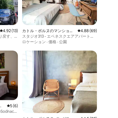
レビュー13件、5つ星中4.92つ星の平均評価
4.92 (13)
カトル・ボルヌのマンショ
レビュー69件、5つ星
4.88 (69)
ン・アパート
り戻す、
スタジオ313 - エベネスクエアアパートメ
ンツ
ロケーション
·
価格
·
公園
ア
レビュー6件、5つ星中5つ星の平均評価
5 (6)
のSodnac