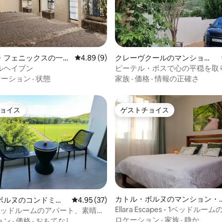
4.75つ星の平均評価
・フェニックスの一軒
レビュー9件、5つ星中4.89つ星の平均評価
4.89 (9)
クレーヴクールのマンショ
ン・アパート
ルヘイブン
ピーテル・ボスで心の平穏を取
景色と星空観賞の旅
ケーション
·
状態
家族
·
価格
·
情報の正確さ
ョイス
ゲストチョイス
ョイス
ゲストチョイス
カトル・ボルヌのマンション・
ボルヌのコンドミニ
レビュー37件、5つ星中4.95つ星の平均評価
4.95 (37)
パート
Ellara Escapes - 1ベッドルーム
ベッドルームのアパート、素晴ら
星中5つ星の平均評価
Quatre-Bornes
、無料駐車場
ロケーション
·
家族
·
静か
ョン
·
価格
·
おもてなし