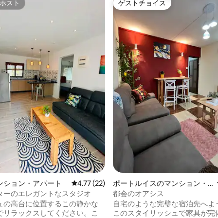
ホスト
ゲストチョイス
ホスト
ゲストチョイス
4.82つ星の平均評価
ンション・アパート
レビュー22件、5つ星中4.77つ星の平均評価
4.77 (22)
ポートルイスのマンション・
アパート
ターのエレガントなスタジオ
都会のオアシス
ュの高台に位置するこの静かな
自宅のような完璧な宿泊先へよ
でリラックスしてください。こ
このスタイリッシュで家具が完