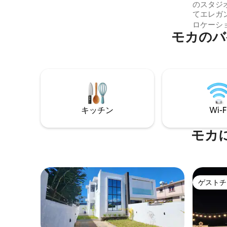
のスタジ
／地下鉄駅、レストラン、市場まで徒歩5
てエレガ
～7分。 ご注意：観光税が免除される場合
かで落ち
ロケーシ
は、返金されます。
モカのバ
行者に最
です。 ア
チン • 
• モダン
穏やかな
境： • 
リア • 
み： • Wi-
キッチン
Wi-F
モカ
ゲストチ
ゲストチ