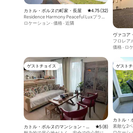
カトル・ボルヌの町家・長屋
レビュー32件、5つ星中
4.75 (32)
Residence Harmony Peaceful Luxプライ
ベートファミリーホーム
ロケーション
·
価格
·
近隣
ヴァコア
家
フロレア
価格
·
ロ
ゲストチョイス
ゲストチ
ゲストチョイス
ゲストチ
カトル・
アム
素敵な2
カトル・ボルヌのマンション・ア
レビュー8件、5つ
5 (8)
しい景色
ロケーシ
パート
魅力的で居心地がよく、安全で中心部に