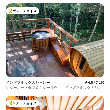
ゲストチョイス
大好評のゲストチョイスです。
インズブルックのシャレー
レビュー126件
4.97 (126)
シダーホットタブ＆シダーサウナ、インズブルックのシャ
レー
ゲストチョイス
大好評のゲストチョイスです。