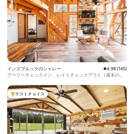
インズブルックのシャレー
レビュー145件
4.98 (145)
アーリーチェックイン、レイトチェックアウト（週末の午
前8時から午後8時）
ゲストチョイス
大好評のゲストチョイスです。