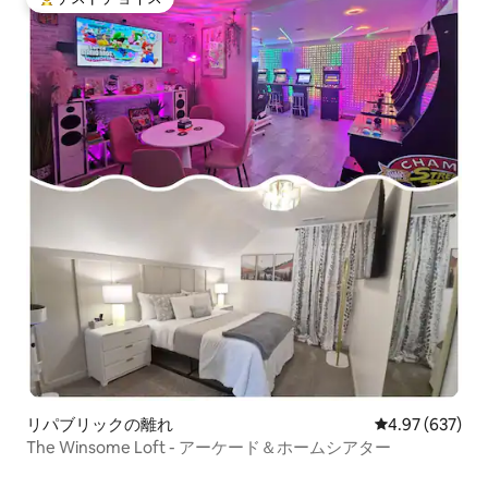
大好評のゲストチョイスです。
リパブリックの離れ
レビュー637件
4.97 (637)
The Winsome Loft - アーケード＆ホームシアター