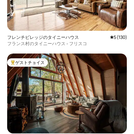
フレンチビレッジのタイニーハウス
レビュー13
5 (130)
フランス村のタイニーハウス - フリスコ
ゲストチョイス
大好評のゲストチョイスです。