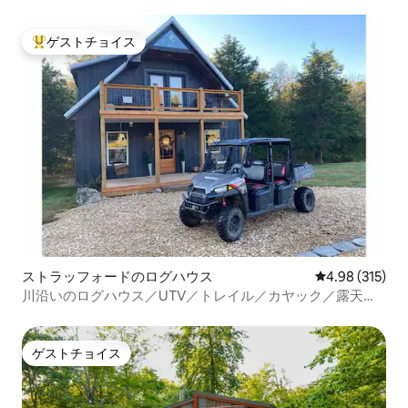
グジー
ゲストチョイス
大好評のゲストチョイスです。
ストラッフォードのログハウス
レビュー315件
4.98 (315)
川沿いのログハウス／UTV／トレイル／カヤック／露天風
呂／屋外シャワー
ゲストチョイス
ゲストチョイス