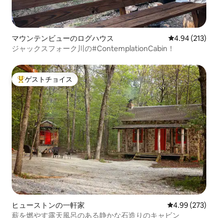
マウンテンビューのログハウス
レビュー213件
4.94 (213)
ジャックスフォーク川の#ContemplationCabin！
ゲストチョイス
大好評のゲストチョイスです。
ヒューストンの一軒家
レビュー273件
4.99 (273)
薪を燃やす露天風呂のある静かな石造りのキャビン