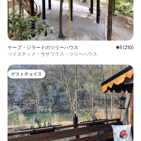
ケープ・ジラードのツリーハウス
レビュー21
5 (210)
ツイステッド・ササフラス・ツリーハウス
ゲストチョイス
ゲストチョイス