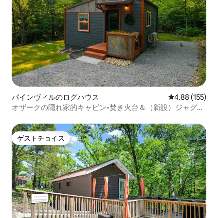
パインヴィルのログハウス
レビュー155件
4.88 (155)
オザークの隠れ家的キャビン•焚き火台＆（新設）ジャグジ
ー
ゲストチョイス
ゲストチョイス