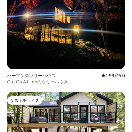
ハーマンのツリーハウス
レビュー167件
4.99 (167)
Out On A Limbのツリーハウス
ゲストチョイス
ゲストチョイス