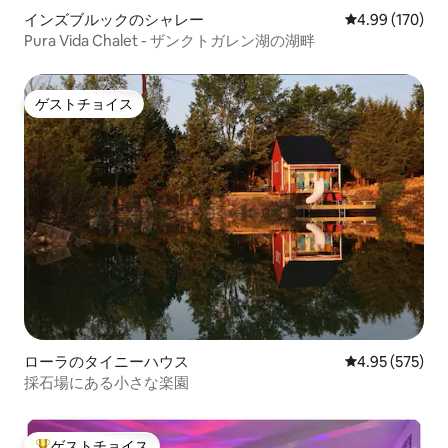
インズブルックのシャレー
レビュー170件
4.99 (170)
Pura Vida Chalet - ザンクトガレン湖の湖畔
ゲストチョイス
ゲストチョイス
ローラのタイニーハウス
レビュー575件
4.95 (575)
採石場にある小さな楽園
ゲストチョイス