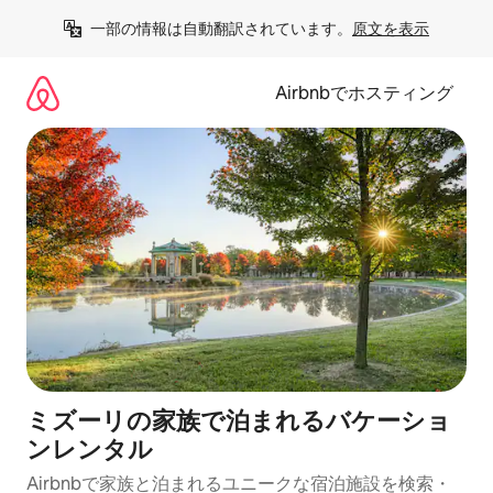
コ
一部の情報は自動翻訳されています。
原文を表示
ン
テ
ン
Airbnbでホスティング
ツ
に
ス
キ
ッ
プ
ミズーリの家族で泊まれるバケーショ
ンレンタル
Airbnbで家族と泊まれるユニークな宿泊施設を検索・