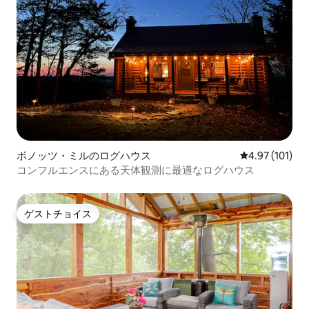
ボノッツ・ミルのログハウス
レビュー101件
4.97 (101)
コンフルエンスにある天体観測に最適なログハウス
ゲストチョイス
ゲストチョイス