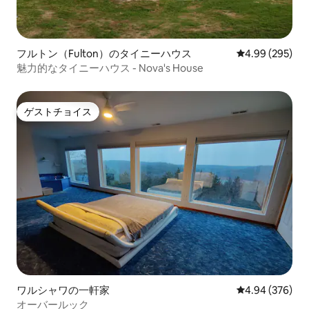
フルトン（Fulton）のタイニーハウス
レビュー295件
4.99 (295)
魅力的なタイニーハウス - Nova's House
ゲストチョイス
ゲストチョイス
ワルシャワの一軒家
レビュー376件
4.94 (376)
オーバールック