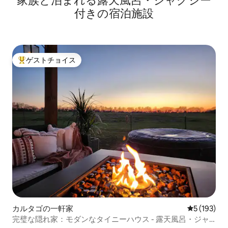
家族と泊まれる露天風呂・ジャグジー
付きの宿泊施設
ゲストチョイス
大好評のゲストチョイスです。
カルタゴの一軒家
レビュー19
5 (193)
完璧な隠れ家：モダンなタイニーハウス - 露天風呂・ジャ