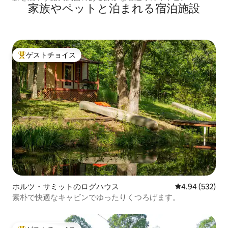
家族やペットと泊まれる宿泊施設
ゲストチョイス
大好評のゲストチョイスです。
ホルツ・サミットのログハウス
レビュー532件
4.94 (532)
素朴で快適なキャビンでゆったりくつろげます。