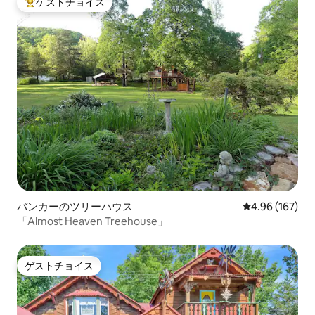
ゲストチョイス
大好評のゲストチョイスです。
バンカーのツリーハウス
レビュー167件
4.96 (167)
「Almost Heaven Treehouse」
ゲストチョイス
ゲストチョイス