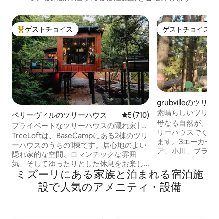
ゲストチョイス
ゲストチョイス
大好評のゲストチョイスです。
ゲストチョイス
grubvilleのツリ
素晴らしいツリー
ペリーヴィルのツリーハウス
レビュー710件、5つ星中5
5 (710)
う
母なる自然が、魔
プライベートなツリーハウスの隠れ家 | 露
リーハウスでくつ
天風呂・ジャグジー
TreeLoftは、BaseCampにある2棟のツリ
ます。3エーカー
ーハウスのうちの1棟です。居心地のよい
ア、小川、ブラン
隠れ家的な空間、ロマンチックな雰囲
プライベートリト
気、そしてゆったりとした休息をお楽し
ド」は、家族みん
ミズーリにある家族と泊まれる宿泊施
みいただけるように設計されています。
す。かわいい犬、
セントルイスからわずか1時間の距離にあ
設で人気のアメニティ・設備
ーキーと一緒に焚
る私有の森林の中に位置し、高級感あふ
ょう。ハンモック
れる快適さと自然に囲まれた雰囲気を兼
物語、ブランコ。
ね備えています。その一方で、ハイキン
のオールドタイム