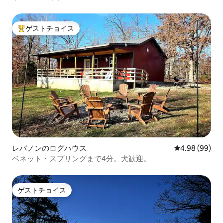
ゲストチョイス
大好評のゲストチョイスです。
レバノンのログハウス
レビュー99件
4.98 (99)
ベネット・スプリングまで4分。犬歓迎。
ゲストチョイス
ゲストチョイス