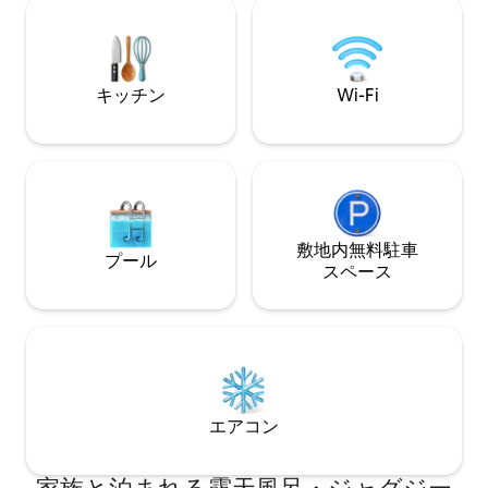
グスポット、ワイナリー、お食事スポッ
がお気に入りです
トまで20～35分以内で行くことができま
リーハウスはSTL
す。 ✨当施設の新しいツリーハウス
適なベッドで9名
「The TreeRise」では、BaseCampでさ
す。呼吸して、解
らに高みの広々とした滞在体験をお楽し
キッチン
Wi-Fi
り、魂を新たにし
みいただけます。 ロマンチックな旅行、
なを幸せにしまし
記念日、自分だけの隠れ家、そして日常
から離れて自分自身と向き合うための意
図的な旅行に最適です。
敷地内無料駐⁠車
プール
ス⁠ペ⁠ー⁠ス
エアコン