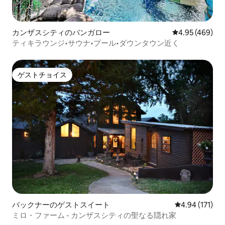
カンザスシティのバンガロー
レビュー469件
4.95 (469)
ティキラウンジ•サウナ•プール•ダウンタウン近く
ゲストチョイス
ゲストチョイス
バックナーのゲストスイート
レビュー171件
4.94 (171)
ミロ・ファーム - カンザスシティの聖なる隠れ家