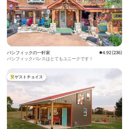
パシフィックの一軒家
レビュー236件
4.92 (236)
パシフィックパレスはとてもユニークです！
ゲストチョイス
大好評のゲストチョイスです。