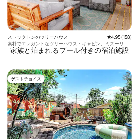
ストックトンのツリーハウス
レビュー158件
4.95 (158)
素朴でエレガントなツリーハウス・キャビン、ミズーリ州
家族と泊まれるプール付きの宿泊施設
ストックトンレイク
ゲストチョイス
ゲストチョイス