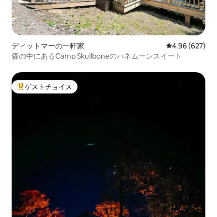
ディットマーの一軒家
レビュー627件
4.96 (627)
森の中にあるCamp Skullboneのハネムーンスイート
ゲストチョイス
大好評のゲストチョイスです。