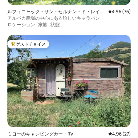
ルフィニャック・サン・セルナン・ド・レイラ
レビュー76件
4.96 (76)
ックのキャンピングカー・RV
アルパカ農場の中心にある珍しいキャラバン
ロケーション
·
家族
·
状態
ゲストチョイス
大好評のゲストチョイスです。
ミヨーのキャンピングカー・RV
レビュー27件
4.96 (27)