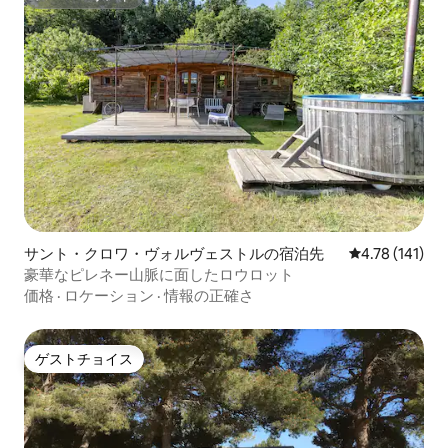
スーパーホスト
サント・クロワ・ヴォルヴェストルの宿泊先
レビュー141
4.78 (141)
豪華なピレネー山脈に面したロウロット
価格
·
ロケーション
·
情報の正確さ
ゲストチョイス
ゲストチョイス