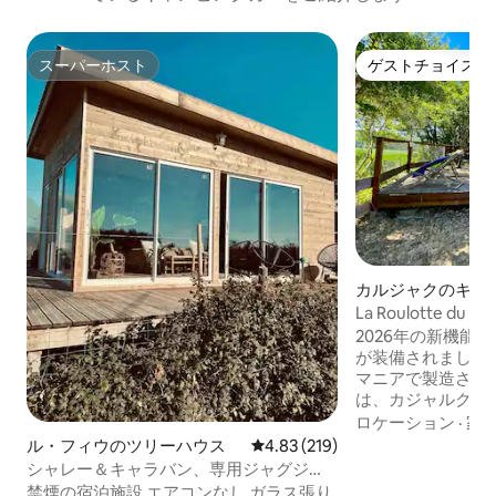
スーパーホスト
ゲストチョイス
スーパーホスト
ゲストチョイス
カルジャクのキャ
ー・RV
La Roulotte d
2026年の新機能
が装備されました！
マニアで製造されました。
は、カジャルクから3
が暮らす集落の端
ロケーション
·
家
かで穏やかな環境
ル・フィウのツリーハウス
レビュー219件、5つ星中4.83
4.83 (219)
てこの場所のパノ
シャレー＆キャラバン、専用ジャグジ
きます。 集落にはお店はありません。し
ー、バスルーム、ブドウ園の眺望
禁煙の宿泊施設 エアコンなし ガラス張り