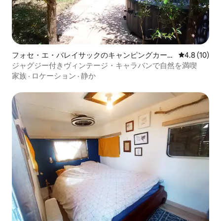
フォセ・エ・バレイサックのキャンピングカー・
レビュー10
4.8 (10)
RV
ジャグジー付きヴィンテージ・キャラバンで自然を満喫
家族
·
ロケーション
·
静か