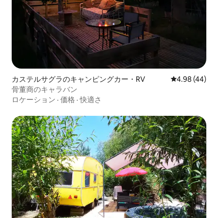
カステルサグラのキャンピングカー・RV
レビュー44件
4.98 (44)
骨董商のキャラバン
ロケーション
·
価格
·
快適さ