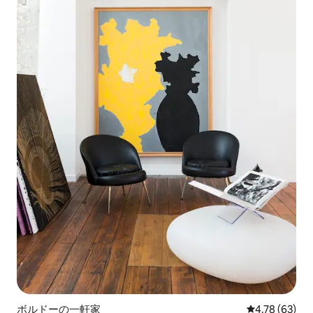
ボルドーの一軒家
レビュー63件
4.78 (63)