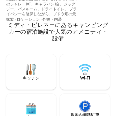
かし、カジャルク
のシャレー1軒、キャラバン1台、ジャグ
ります（デリカテ
ジー、バスルーム、ドライトイレ。 プラ
ワインショップ、
イバシーを確保しながら、ブドウ畑の景
ど）。 近いうちにお会いできるのを楽し
色と夕日をお楽しみください。 やかん、
家族
·
ロケーション
·
外観・内装
みにしております
Senseoコーヒーメーカー、冷蔵庫、電子
ミディ・ピレネーにあるキャンピング
レンジ、ミニオーブン。現地で料理する
カーの宿泊施設で人気のアメニティ・
ものはありません。ご持参の食事やトレ
設備
イを「食べる」だけです。 さまざまな盛
り合わせ、ワイン、スパークリングワイ
ン、朝食は追加料金です。 10月中旬/下旬
から3月中旬まで、気温に応じて暖房をご
利用いただけます。
キッチン
Wi-Fi
敷地内無料駐⁠車