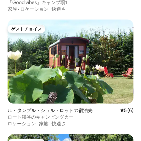
「Good vibes」キャンプ場1
家族
·
ロケーション
·
快適さ
ゲストチョイス
ゲストチョイス
ル・タンプル・シュル・ロットの宿泊先
レビュー
5 (6)
ロート渓谷のキャンピングカー
ロケーション
·
家族
·
快適さ