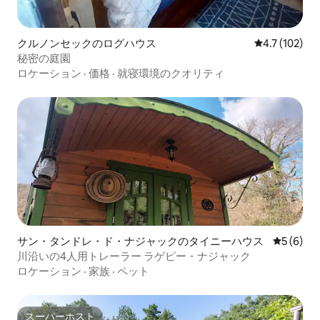
クルノンセックのログハウス
レビュー102
4.7 (102)
秘密の庭園
ロケーション
·
価格
·
就寝環境のクオリティ
サン・タンドレ・ド・ナジャックのタイニーハウス
レビュー
5 (6)
川沿いの4人用トレーラー ラゲピー・ナジャック
ロケーション
·
家族
·
ペット
スーパーホスト