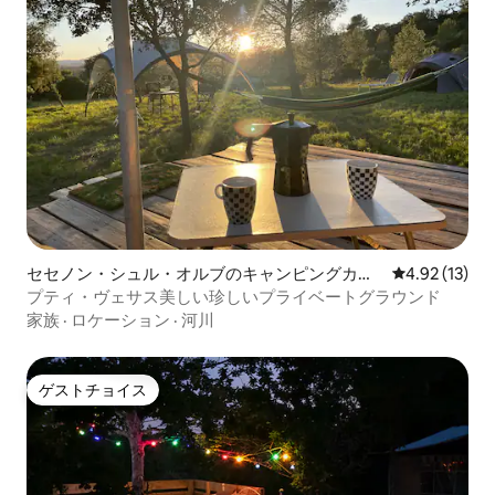
セセノン・シュル・オルブのキャンピングカ
レビュー13件
4.92 (13)
ー・RV
プティ・ヴェサス美しい珍しいプライベートグラウンド
家族
·
ロケーション
·
河川
ゲストチョイス
ゲストチョイス