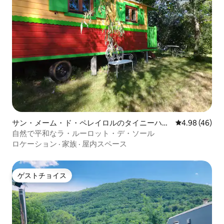
サン・メーム・ド・ペレイロルのタイニーハウ
レビュー46件
4.98 (46)
ス
自然で平和なラ・ルーロット・デ・ソール
ロケーション
·
家族
·
屋内スペース
ゲストチョイス
ゲストチョイス