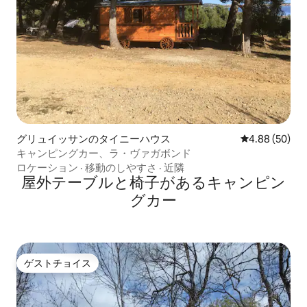
グリュイッサンのタイニーハウス
レビュー50件
4.88 (50)
キャンピングカー、ラ・ヴァガボンド
ロケーション
·
移動のしやすさ
·
近隣
屋外テーブルと椅子があるキャンピン
グカー
ゲストチョイス
ゲストチョイス