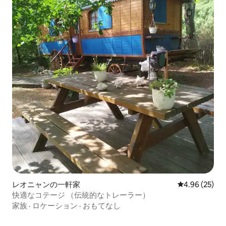
レオニャンの一軒家
レビュー25件
4.96 (25)
快適なコテージ （伝統的なトレーラー）
家族
·
ロケーション
·
おもてなし