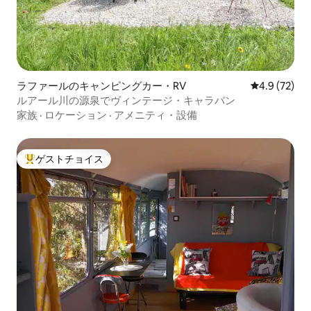
ラファールのキャンピングカー・RV
レビュー72
4.9 (72)
ルアール川の源泉でヴィンテージ・キャラバン
家族
·
ロケーション
·
アメニティ・設備
ゲストチョイス
大好評のゲストチョイスです。