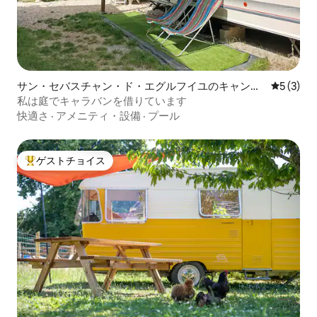
サン・セバスチャン・ド・エグルフイユのキャンピ
レビュー
5 (3)
ングカー・RV
私は庭でキャラバンを借りています
快適さ
·
アメニティ・設備
·
プール
ゲストチョイス
大好評のゲストチョイスです。