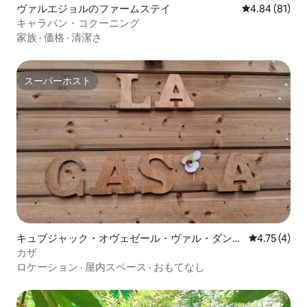
ヴァルエジョルのファームステイ
レビュー81件
4.84 (81)
キャラバン・コクーニング
家族
·
価格
·
清潔さ
スーパーホスト
スーパーホスト
キュブジャック・オヴェゼール・ヴァル・ダンス
レビュー4件
4.75 (4)
のキャンピングカー・RV
カザ
ロケーション
·
屋内スペース
·
おもてなし