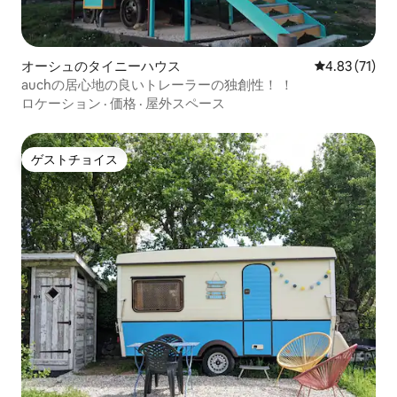
オーシュのタイニーハウス
レビュー71件
4.83 (71)
auchの居心地の良いトレーラーの独創性！ ！
ロケーション
·
価格
·
屋外スペース
ゲストチョイス
ゲストチョイス