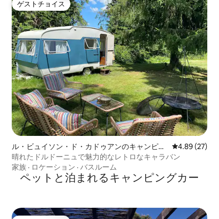
ゲストチョイス
ゲストチョイス
ル・ビュイソン・ド・カドゥアンのキャンピン
レビュー27件
4.89 (27)
グカー・RV
晴れたドルドーニュで魅力的なレトロなキャラバン
家族
·
ロケーション
·
バスルーム
ペットと泊まれるキャンピングカー