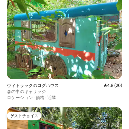
ヴィトラックのログハウス
レビュー20
4.8 (20)
森の中のキャリッジ
ロケーション
·
価格
·
近隣
ゲストチョイス
ゲストチョイス