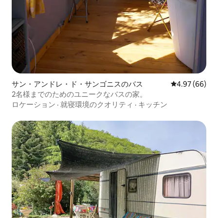
サン・アンドレ・ド・サンゴニスのバス
レビュー66件
4.97 (66)
2名様までのためのユニークなバスの家。
ロケーション
·
就寝環境のクオリティ
·
キッチン