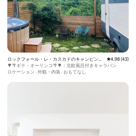
ロックフォール・レ・カスカドのキャンピング
レビュー43件
4.98 (43)
カー・RV
🌳🌴ギテ・オーリンコ🌴🌳：北欧風呂付きキャラバン
ロケーション
·
外観・内装
·
おもてなし