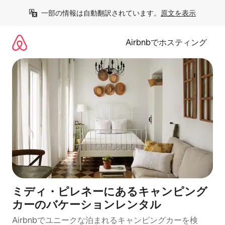
コ
一部の情報は自動翻訳されています。
原文を表示
ン
テ
ン
Airbnbでホスティング
ツ
に
ス
キ
ッ
プ
ミディ・ピレネーにあるキャンピング
カーのバケーションレンタル
Airbnbでユニークな泊まれるキャンピングカーを検