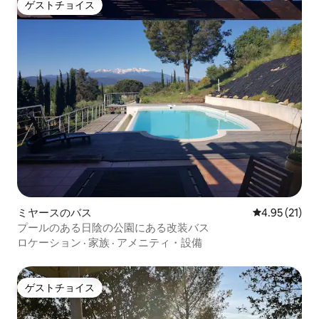
ゲストチョイス
ゲストチョイス
ミヤースのバス
レビュー21件
4.95 (21)
プールのある日陰の公園にある改装バス
ロケーション
·
家族
·
アメニティ・設備
ゲストチョイス
ゲストチョイス