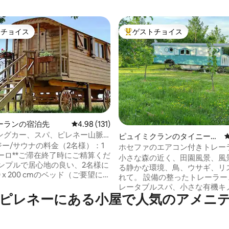
トチョイス
ゲストチョイス
ゲストチョイスです。
大好評のゲストチョイスです。
ーランの宿泊先
レビュー131件、5つ星中4.98つ星の平均評価
4.98 (131)
ングカー、スパ、ピレネー山脈
中4.92つ星の平均評価
ピュイミクランのタイニーハ
ジー/サウナの料金（2名様）：1
ウス
ホセファのエアコン付きトレーラー
ーロ**ご滞在終了時にご精算くだ
§ プール
小さな森の近く、田園風景、風
シンプルで居心地の良い、2名様に
る静かな環境、鳥、ウサギ、リ
0 x 200 cmのベッド（ご要望に応
れて。 設備の整ったトレーラー
ーベッドもご用意）を備えた
レータブルスパ、小さな有機キ
 du Bonheur」キャラバンをご覧
ピレネーにある小屋で人気のアメニ
場。共有の木製屋外プール、利
。冷蔵庫、やかん、プランジャ
14時から18時まで アルコーブに140 x 190
ーメーカー、IHホットプレー
のベッド、80 x 180のベッド
ルーム、ヘアドライヤー、ベッ
ベビーベッド。 シャワー、洗面