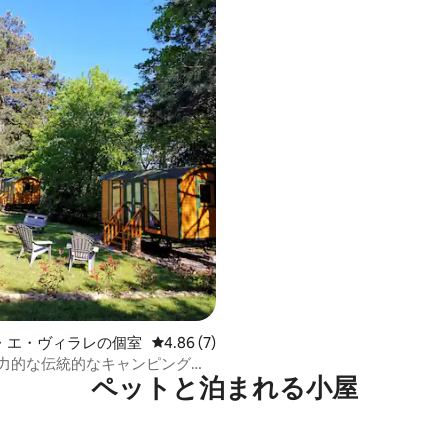
つ星中5つ星の平均評価
・エ・ヴィラレの個室
レビュー7件、5つ星中4.86つ星の平均評価
4.86 (7)
：魅力的な伝統的なキャンピングカ
ペットと泊まれる小屋