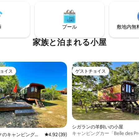
、タオルが含まれています。ま
レ。 電気コンロ、冷蔵庫、電子
サージ、電動自転車、バスケッ
食器、テレビ。 Wi-Fi。 屋外
サービスもご利用いただけます
とピクニックテーブル、ラウン
ア、バーベキュー。 敷地内に洗
i
プール
敷地内無料駐
家族と泊まれる小屋
ョイス
ゲストチョイス
ョイス
ゲストチョイス
シガランの羊飼いの小屋
キャンピングカー「Belle des Pr
4.91つ星の平均評価
クのキャンピングカ
レビュー39件、5つ星中4.92つ星の平均評価
4.92 (39)