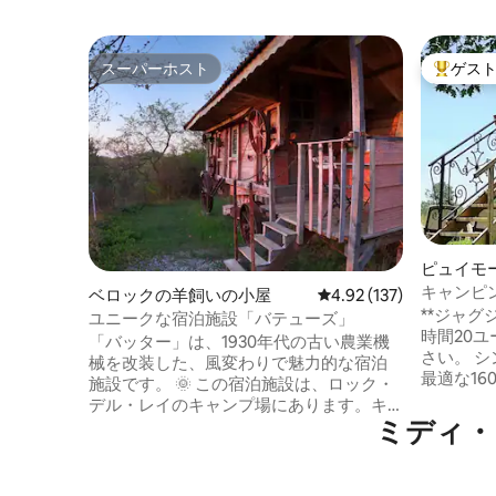
スーパーホスト
ゲス
スーパーホスト
大好評の
ピュイモ
キャンピ
ベロックの羊飼いの小屋
レビュー137件、5つ星
4.92 (137)
の眺望
**ジャグ
ユニークな宿泊施設「バテューズ」
時間20ユ
「バッター」は、1930年代の古い農業機
さい。 
械を改装した、風変わりで魅力的な宿泊
最適な16
施設です。 🌞 この宿泊施設は、ロック・
じてベビ
デル・レイのキャンプ場にあります。キ
「Place
ミディ・
ャンプ場は、静かで魅力的な小さなキャ
ください
ンプ場で、オークの森の真ん中にあり、
ーコーヒ
プールがあり、ピレネー山脈の🏊‍♀️息🌳を
ト、バス
のむような景色を眺めることができま