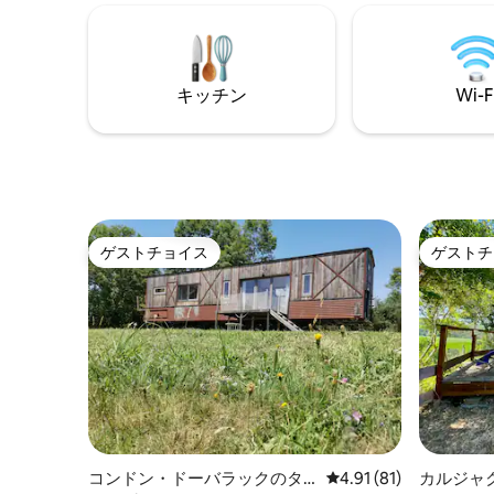
ドリネン
す。 🐕‍🦺 ペット可* リラックスして詩的な
た、マッ
ひとときを過ごすのに理想的な環境で
トなどの
す。 オフシーズンには必要に応じて暖
房、夏には扇風機をご利用いただけます
キッチン
Wi-F
😎。 🛌 ご到着時には、快適なベッドがご
用意されています！
ゲストチョイス
ゲストチ
ゲストチョイス
ゲストチ
コンドン・ドーバラックのタ
レビュー81件、5つ星中
4.91 (81)
カルジャ