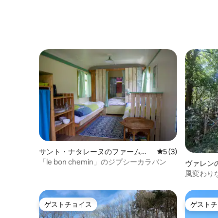
サント・ナタレーヌのファームス
レビュー3件、5
5 (3)
テイ
「le bon chemin」のジプシーカラバン
ヴァレン
風変わり
ゲストチョイス
ゲストチ
ゲストチョイス
ゲストチ