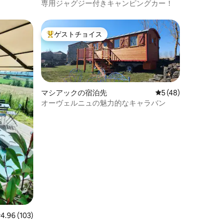
専用ジャグジー付きキャンピングカー！
ゲストチョイス
大好評のゲストチョイスです。
マシアックの宿泊先
レビュー48件、5
5 (48)
オーヴェルニュの魅力的なキャラバン
レビュー103件、5つ星中4.96つ星の平均評価
4.96 (103)