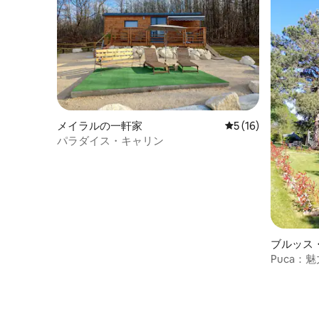
メイラルの一軒家
レビュー16件、5
5 (16)
パラダイス・キャリン
ブルッス
Puca
ート2