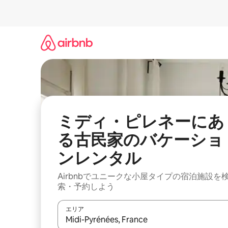
コ
ン
テ
ン
ツ
に
ス
キ
ッ
プ
ミディ・ピレネーにあ
る古民家のバケーショ
ンレンタル
Airbnbでユニークな小屋タイプの宿泊施設を
索・予約しよう
エリア
検索結果が表示されたら、上下の矢印キーを使っ