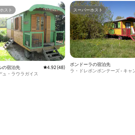
ホスト
スーパーホスト
ホスト
スーパーホスト
ポンドーラの宿泊先
ルの宿泊先
レビュー48件、5つ星中4.92つ星の平均評価
4.92 (48)
ラ・ドレポンポンテーズ - キャ
つ星中5つ星の平均評価
デュ・ラウラガイス
ー