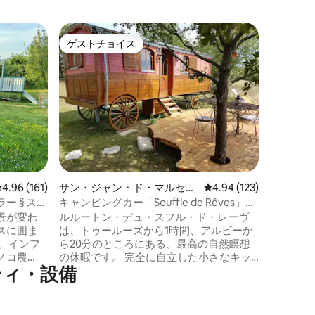
SÉVERA
ゲストチョイス
ゲス
ゲストチョイス
大好評
先
アヴェロ
La Ro
な村、ラ
世の都市
スバ湖、
20分で
の高原、
く。 21平方メートルのキャンピングカー
には、アル
140x1
レビュー161件、5つ星中4.96つ星の平均評価
4.96 (161)
サン・ジャン・ド・マルセル
レビュー123件、5つ星
4.94 (123)
ったキッ
のタイニーハウス
外バーベキュ
 § スパ
キャンピングカー「Souffle de Rêves」4
ては、お
シーズン アルビ 20分。
景が変わ
ルルートン・デュ・スフル・ド・レーヴ
スに囲ま
は、トゥールーズから1時間、アルビーか
、インフ
ら20分のところにある、最高の自然瞑想
ノコ農
の休暇です。 完全に自立した小さなキッ
ティ・設備
用時間は
チンエリア、快適なシャワールーム、そ
してあなただけのための眺めを楽しむこ
（ソファ）。
とができる半日陰のテラスを備えた、快
台、トイ
適な空調付きの小さな居心地の良い宿泊