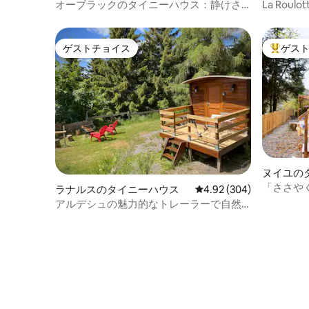
イニーハウス
ー・RV
オーブラックのタイニーハウス：静けさ
La Roul
と簡素さ
ゲストチョイス
ゲス
ゲストチョイス
大好評の
ヌイユの
「ささや
ラナルスのタイニーハウス
レビュー304件、5つ星中
4.92 (304)
に
アルデシュの魅力的なトレーラーで自然
を満喫する