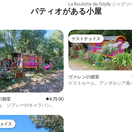
La Roulotte de l'Idylle ジャ
パティオがある小屋
ン
ゲストチョイス
ゲストチョイス
ヴァレンの個室
ゲストルーム、アンダルシア風
ン。
つ星中5つ星の平均評価
の個室
レビュー4件、5つ星中4.75つ星の平均評価
4.75 (4)
な、ジプシーのキャラバン。
ョイス
ョイス