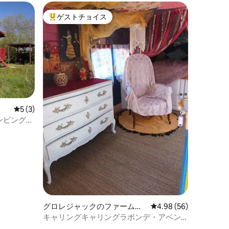
ゲストチョイス
大好評のゲストチョイスです。
レビュー3件、5つ星中5つ星の平均評価
5 (3)
ンピングカ
グロレジャックのファームス
レビュー56件、5つ星
4.98 (56)
テイ
キャリングキャリングラボンデ・アベン
チュール