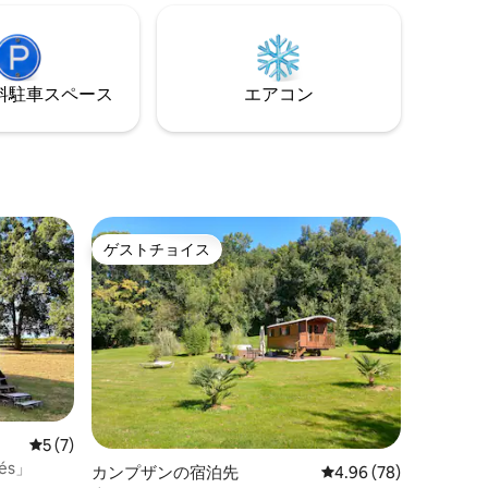
レンジ、
施設でボヘミアンな雰囲気を味わってく
に木製テラス
ださい。 そうです...観光地からは遠く離
ジチェ
れた、ソフィーと彼女の馬の小さな農場
濯機。
の平和な場所には、あなただけが旅行者
⁠車ス⁠ペ⁠ー⁠ス
エアコン
として訪れることができます。
ゲストチョイス
ゲストチョイス
レビュー7件、5つ星中5つ星の平均評価
5 (7)
és」
カンプザンの宿泊先
レビュー78件、5つ星
4.96 (78)