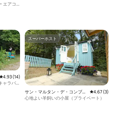
グジー エアコ
スーパーホスト
スーパーホスト
レビュー14件、5つ星中4.93つ星の平均評価
4.93 (14)
キャラバ
サン・マルタン・デ・コンブの
レビュー3件、5つ星中
4.67 (3)
羊飼いの小屋
心地よい羊飼いの小屋（プライベート）