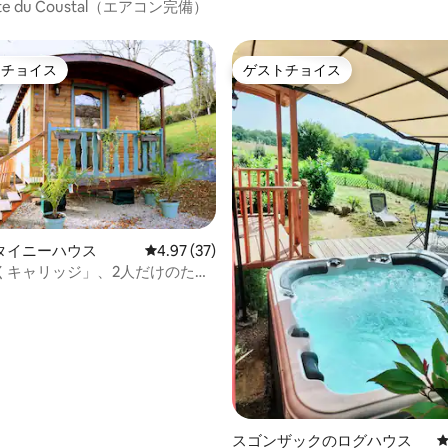
otte du Coustal（エアコン完備）
トチョイス
ゲストチョイス
ゲストチョイスです。
ゲストチョイス
タイニーハウス
レビュー37件、5つ星中4.97つ星の平均評価
4.97 (37)
くキャリッジ」、2人だけのため
4.92つ星の平均評価
スゴンザックのログハウス