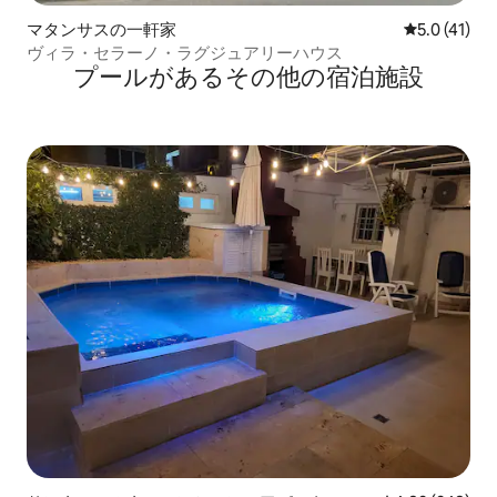
マタンサスの一軒家
レビュー41
5.0 (41)
ヴィラ・セラーノ・ラグジュアリーハウス
プールがあるその他の宿泊施設