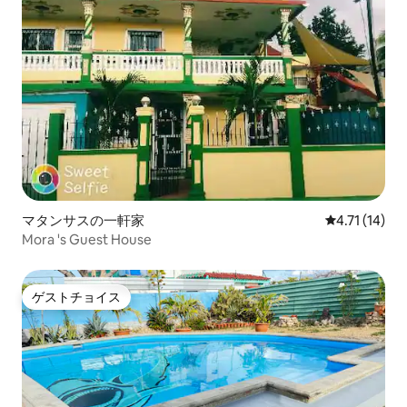
マタンサスの一軒家
レビュー14件
4.71 (14)
Mora 's Guest House
ゲストチョイス
ゲストチョイス