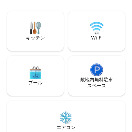
スプリットクライ
ナビスタまるまる貸切
けファン、アメリ
ー、ハンガーとセ
きのクローゼット
交換が備わったお
自転車もあります
キッチン
Wi-Fi
敷地内無料駐⁠車
プール
ス⁠ペ⁠ー⁠ス
エアコン