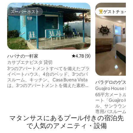
スーパーホスト
ゲストチョイス
スーパーホスト
大好評のゲストチ
ハバナの一軒家
レビュー9件、5つ星中4.78
4.78 (9)
カサブエナビスタ 貸切
3つのアパートメントすべてを備えたプラ
イベートハウス、4台のベッド、3つのバ
スルーム、キッチン。 Casa Buena Vista
バラデロのゲスト
は、3つのアパートメントを備えた素朴で
Guajiro House Hos
静かな海の眺望が楽しめる家です。 ワン
Suite（グアヒ
65平方メートル
ルームマンションと1ベッドルームのマン
ンド・プライベー
ート「Guajiro 
ション2棟は、別々にまたはまとめて借り
ル、サンラウンジ
ることができます。 家の前 - Casa Buena
専用バスルーム、
Vista シービュースタジオ 家の中央 - ブエ
マタンサスにあるプール付きの宿泊先
ー、各種アメニテ
ナビスタガーデンアパートメント 家の裏
スタオル。 快適
で人気のアメニティ・設備
側-ブエナビスタ・トランキーロ・アパー
LEDテレビ、毎日
トメント 3つのアパートすべて-カサブエ