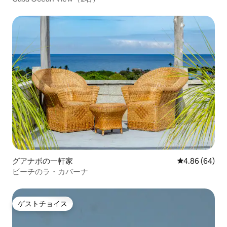
グアナボの一軒家
レビュー64件
4.86 (64)
ビーチのラ・カバーナ
ゲストチョイス
ゲストチョイス