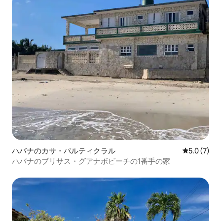
ハバナのカサ・パルティクラル
レビュー7
5.0 (7)
ハバナのブリサス・グアナボビーチの1番手の家