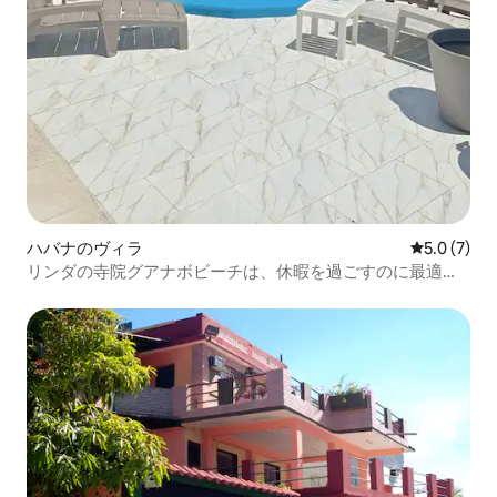
ハバナのヴィラ
レビュー7
5.0 (7)
リンダの寺院グアナボビーチは、休暇を過ごすのに最適な
場所です