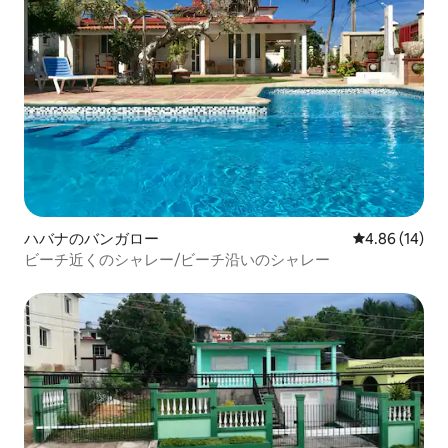
ハバナのバンガロー
レビュー14件
4.86 (14)
ビーチ近くのシャレー/ビーチ沿いのシャレー