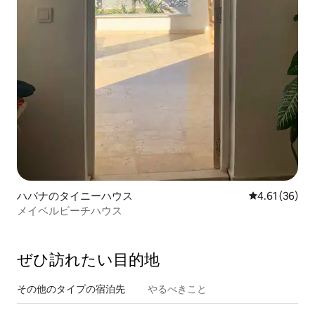
ハバナのタイニーハウス
レビュー36件
4.61 (36)
メイベルビーチハウス
ぜひ訪⁠れ⁠た⁠い目⁠的⁠地
その他のタ⁠イ⁠プ⁠の宿⁠泊⁠先
やるべきこと