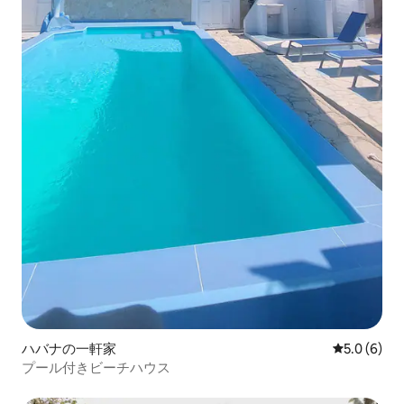
ハバナの一軒家
レビュー6
5.0 (6)
プール付きビーチハウス