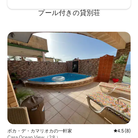
プール付きの貸別荘
ボカ・デ・カマリオカの一軒家
レビュー8
4.5 (8)
Casa Ocean View（2名）