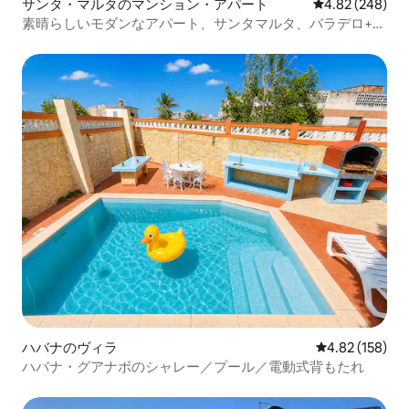
サンタ・マルタのマンション・アパート
レビュー248件
4.82 (248)
素晴らしいモダンなアパート、サンタマルタ、バラデロ+
Wi-Fi
ハバナのヴィラ
レビュー158件
4.82 (158)
ハバナ・グアナボのシャレー／プール／電動式背もたれ