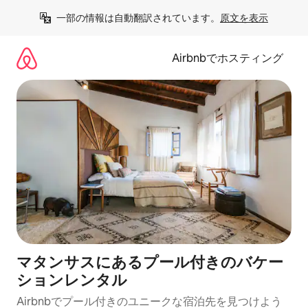
コ
一部の情報は自動翻訳されています。
原文を表示
ン
テ
ン
Airbnbでホスティング
ツ
に
ス
キ
ッ
プ
マタンサスにあるプール付きのバケー
ションレンタル
Airbnbでプール付きのユニークな宿泊先を見つけよう