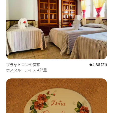
プラヤヒロンの個室
レビュー21件
4.86 (21)
ホスタル・ルイス 4部屋