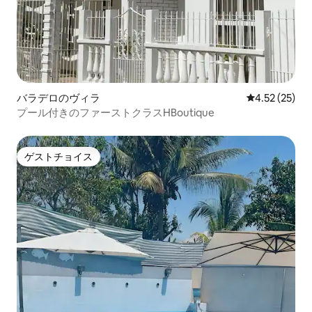
バラデロのヴィラ
レビュー25件
4.52 (25)
プール付きのファーストクラスHBoutique
ゲストチョイス
ゲストチョイス