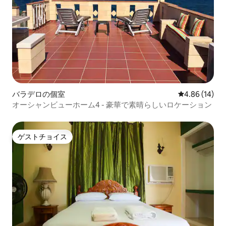
バラデロの個室
レビュー14件
4.86 (14)
オーシャンビューホーム4 - 豪華で素晴らしいロケーション
ゲストチョイス
ゲストチョイス