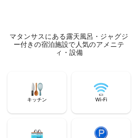
クゼーションと文
スタオル。 快適なキングサイズベッド、
ます。本格的な地
LEDテレビ、毎日補充されるミニバー、
あるナイトクラブ
スプリットクライメートシステム、壁掛
環境でナイトライ
けファン、アメリカンコーヒーメーカ
できる家族やカッ
ー、ハンガーとセキュリティボックス付
きのクローゼット、毎日の清掃とリネン
マタンサスにある露天風呂・ジャグジ
交換が備わったお部屋です。 朝食付き。
自転車もあります。
ー付きの宿泊施設で人気のアメニテ
ィ・設備
キッチン
Wi-Fi