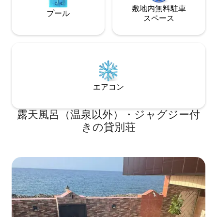
敷地内無料駐⁠車
プール
ス⁠ペ⁠ー⁠ス
エアコン
露天風呂（温泉以外）・ジャグジー付
きの貸別荘