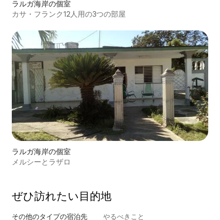
ラルガ海岸の個室
カサ・フランク12人用の3つの部屋
ラルガ海岸の個室
メルシーとラザロ
ぜひ訪⁠れ⁠た⁠い目⁠的⁠地
その他のタ⁠イ⁠プ⁠の宿⁠泊⁠先
やるべきこと