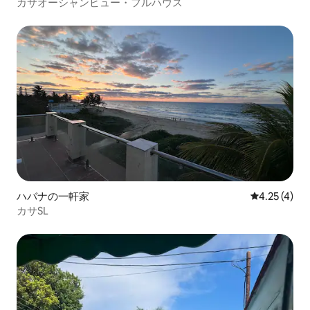
カサオーシャンビュー・フルハウス
ハバナの一軒家
レビュー4件
4.25 (4)
カサSL