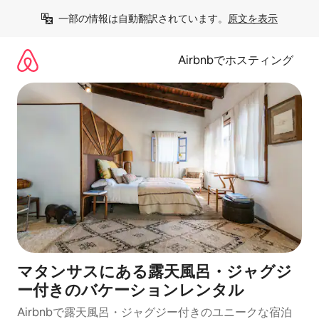
コ
一部の情報は自動翻訳されています。
原文を表示
ン
テ
ン
Airbnbでホスティング
ツ
に
ス
キ
ッ
プ
マタンサスにある露天風呂・ジャグジ
ー付きのバケーションレンタル
Airbnbで露天風呂・ジャグジー付きのユニークな宿泊