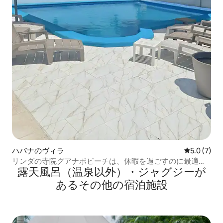
ハバナのヴィラ
レビュー7
5.0 (7)
リンダの寺院グアナボビーチは、休暇を過ごすのに最適な
露天風呂（温泉以外）・ジャグジーが
場所です
あるその他の宿泊施設