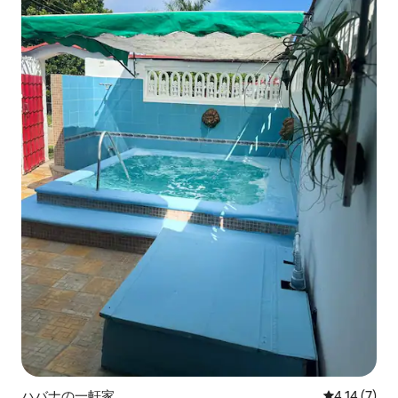
ハバナの一軒家
レビュー7件
4.14 (7)