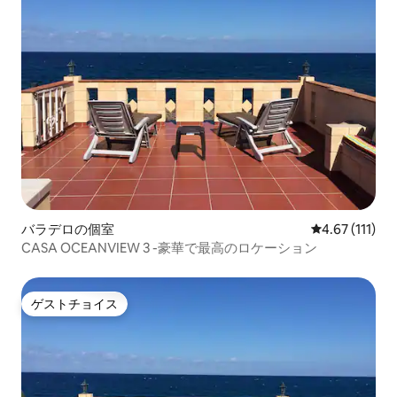
バラデロの個室
レビュー111
4.67 (111)
CASA OCEANVIEW 3 -豪華で最高のロケーション
ゲストチョイス
ゲストチョイス