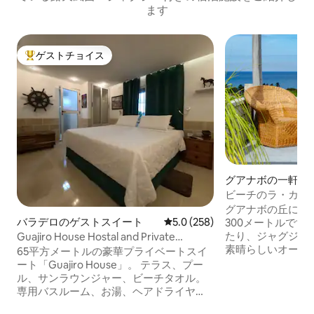
ます
ゲストチョイス
大好評のゲストチョイスです。
グアナボの一軒家
ビーチのラ・カバ
グアナボの丘にあ
バラデロのゲストスイート
レビュー258件、5つ星中5.0
5.0 (258)
300メートルです
たり、ジャグジー
Guajiro House Hostal and Private
素晴らしいオーシ
Suite（グアヒロ・ハウス・ホスタル・ア
65平方メートルの豪華プライベートスイ
ください。屋外バ
ンド・プライベート・スイート）
ート「Guajiro House」。 テラス、プー
広々とした空間と
ル、サンラウンジャー、ビーチタオル。
しみください。オ
専用バスルーム、お湯、ヘアドライヤ
か20 kmの場所
ー、各種アメニティ、小さなタオル、バ