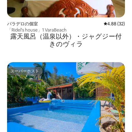
バラデロの個室
レビュー32件
4.88 (32)
「Ridel's house」1 VaraBeach
露天風呂（温泉以外）・ジャグジー付
きのヴィラ
スーパーホスト
スーパーホスト