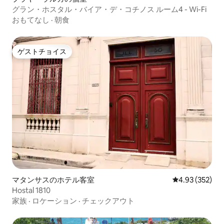
グラン・ホスタル・バイア・デ・コチノス ルーム4 - Wi-Fi
おもてなし
·
朝食
ゲストチョイス
ゲストチョイス
マタンサスのホテル客室
レビュー352件
4.93 (352)
Hostal 1810
家族
·
ロケーション
·
チェックアウト