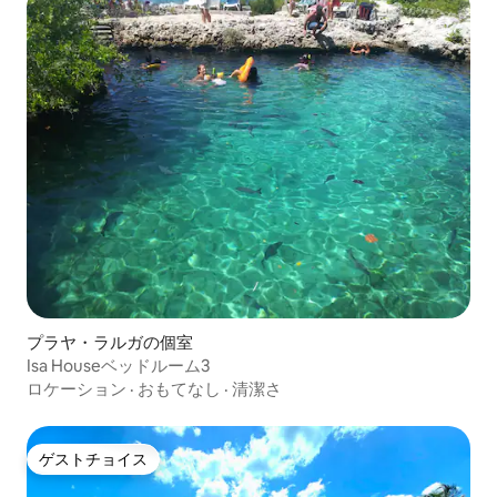
プラヤ・ラルガの個室
Isa Houseベッドルーム3
ロケーション
·
おもてなし
·
清潔さ
ゲストチョイス
ゲストチョイス