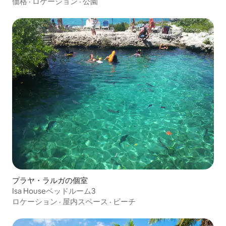
価格
·
ロケーション
·
公園
プラヤ・ラルガの個室
Isa Houseベッドルーム3
ロケーション
·
屋内スペース
·
ビーチ