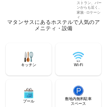
ストラン、バー、
です。
ンからも近く、文
く市内中心部に位
家族
·
ロケーショ
のコロニアルファ
ィ
マタンサスにあるホステルで人気のア
限のディテールに
清掃された、広々
メニティ・設備
をご提供しており
のアクセスもござ
ご滞在をお楽しみ
ちは最善を尽くし
キッチン
Wi-Fi
敷地内無料駐⁠車
プール
ス⁠ペ⁠ー⁠ス