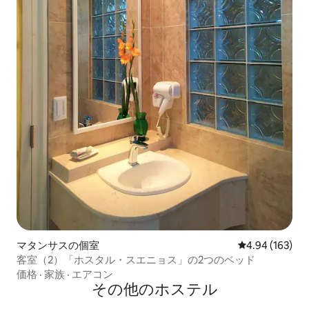
マタンサスの個室
レビュー163件
4.94 (163)
客室（2）「ホスタル・スエニョス」の2つのベッド
価格
·
家族
·
エアコン
その他のホステル