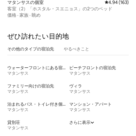
マタンサスの個室
レビュー163件
4.94 (163)
客室（2）「ホスタル・スエニョス」の2つのベッド
価格
·
家族
·
眺め
ぜひ訪⁠れ⁠た⁠い目⁠的⁠地
その他のタ⁠イ⁠プ⁠の宿⁠泊⁠先
やるべきこと
ウォーターフロントにある宿泊施設
ビーチフロントの宿泊先
マタンサス
マタンサス
ファミリー向けの宿泊先
ヴィラ
マタンサス
マタンサス
泊まれるバス・トイレ付き個室
マンション・アパート
マタンサス
マタンサス
貸別荘
さらに表示
マタンサス