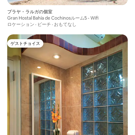
プラヤ・ラルガの個室
Gran Hostal Bahía de Cochinosルーム5 - Wifi
ロケーション
·
ビーチ
·
おもてなし
ゲストチョイス
ゲストチョイス