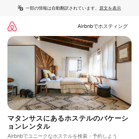
コ
一部の情報は自動翻訳されています。
原文を表示
ン
テ
ン
Airbnbでホスティング
ツ
に
ス
キ
ッ
プ
マタンサスにあるホステルのバケーシ
ョンレンタル
Airbnbでユニークなホステルを検索・予約しよう