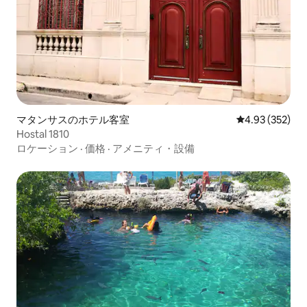
マタンサスのホテル客室
レビュー352件
4.93 (352)
Hostal 1810
ロケーション
·
価格
·
アメニティ・設備