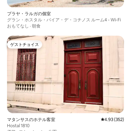
プラヤ・ラルガの個室
グラン・ホスタル・バイア・デ・コチノス ルーム4 - Wi-Fi
おもてなし
·
朝食
ゲストチョイス
ゲストチョイス
マタンサスのホテル客室
レビュー352件
4.93 (352)
Hostal 1810