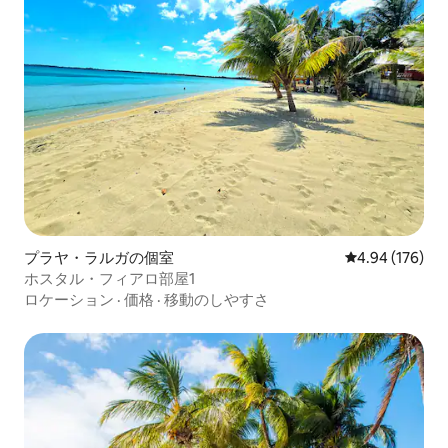
プラヤ・ラルガの個室
レビュー176件
4.94 (176)
ホスタル・フィアロ部屋1
ロケーション
·
価格
·
移動のしやすさ