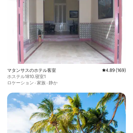
マタンサスのホテル客室
レビュー169件
4.89 (169)
ホステル1810.寝室1
ロケーション
·
家族
·
静か