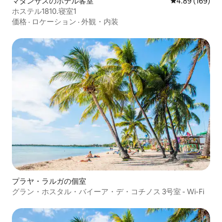
マタンサスのホテル客室
レビュー169件
4.89 (169)
ホステル1810.寝室1
価格
·
ロケーション
·
外観・内装
プラヤ・ラルガの個室
グラン・ホスタル・バイーア・デ・コチノス 3号室 - Wi-Fi