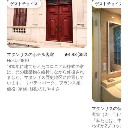
ゲストチョイス
ゲストチョイス
ゲストチョイス
ゲストチョイス
マタンサスのホテル客室
レビュー352件、5つ星中4.93
4.93 (352)
Hostal 1810
1810年に建てられたコロニアル様式の家
は、元の建築物を維持しながら修復され
ました。マタンザス歴史地区に位置して
います。 リバティパーク、フランス植物
博物館、ホワイトルーム、大聖堂、サウ
価格
·
家族
·
移動のしやすさ
ト劇場、ヴィジア、民俗団体「ロス・ム
ニェキトス・デ・マタンザス」の本部、
モンセレートのエルミタージュの近くに
マタンサスの個室
あります。 清潔さ、広々とした空間、高
客室（2）「ホス
い天井、静かさ、そしてホストからの温
つのベッド
「私たちは、中央
かいおもてなしが気に入ります。カップ
わずか2ブロック
ル、ビジネス旅行者、ご家族連れに最適