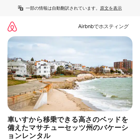
コ
一部の情報は自動翻訳されています。
原文を表示
ン
テ
ン
Airbnbでホスティング
ツ
に
ス
キ
ッ
プ
車いすから移乗できる高さのベッドを
備えたマサチューセッツ州のバケーシ
ョンレンタル