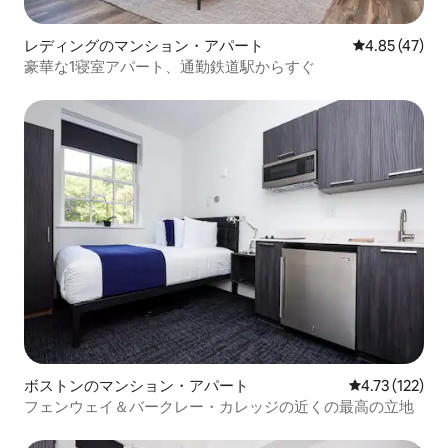
レディングのマンション・アパート
レビュー47件
4.85 (47)
豪華な1寝室アパート、通勤鉄道駅からすぐ
ボストンのマンション・アパート
レビュー122
4.73 (122)
フェンウェイ＆バークレー・カレッジの近くの最高の立地