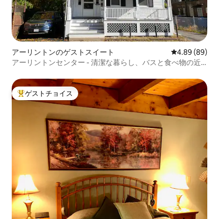
アーリントンのゲストスイート
レビュー89件
4.89 (89)
アーリントンセンター - 清潔な暮らし、バスと食べ物の近
く
ゲストチョイス
大好評のゲストチョイスです。