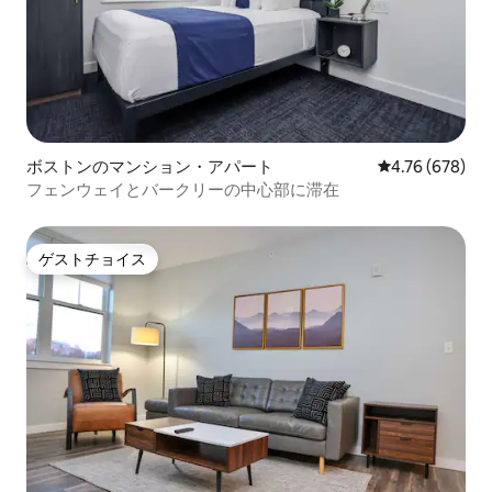
ボストンのマンション・アパート
レビュー678件
4.76 (678)
フェンウェイとバークリーの中心部に滞在
ゲストチョイス
ゲストチョイス