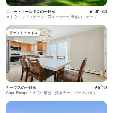
ニュー・マールボロの一軒家
レビュー32件
4.81 (32)
メドウトップコテージ：72エーカーの田舎のコテージ
ゲストチョイス
大好評のゲストチョイスです。
ヤーマスの一軒家
レビュー1
5 (16)
Cape Escape：水辺の景色、焚き火台、ビーチの近く