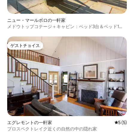
ニュー・マールボロの一軒家
メドウトップコテージ＋キャビン：ベッド3台＆ベッド1
台、72エーカー
ゲストチョイス
ゲストチョイス
エグレモントの一軒家
レビュー
5 (5)
プロスペクトレイク近くの自然の中の隠れ家