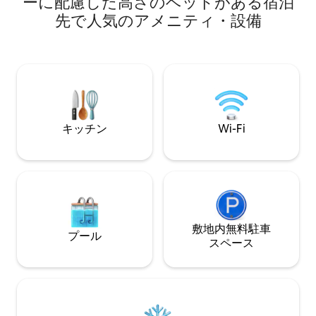
ーに配慮した高さのベッドがある宿泊
porch with a dining nook which leads out
and the Boston Me
先で人気のアメニティ・設備
to a big outdoor deck. Heating/AC
Farber. The host is
provided by mini splits & water toys for
support, so you'll 
renters use. No pets or smokers. This is a
quiet, family oriented neighborhood
with another home on the lot with small
children so calm renters only please.
キッチン
Wi-Fi
敷地内無料駐⁠車
プール
ス⁠ペ⁠ー⁠ス