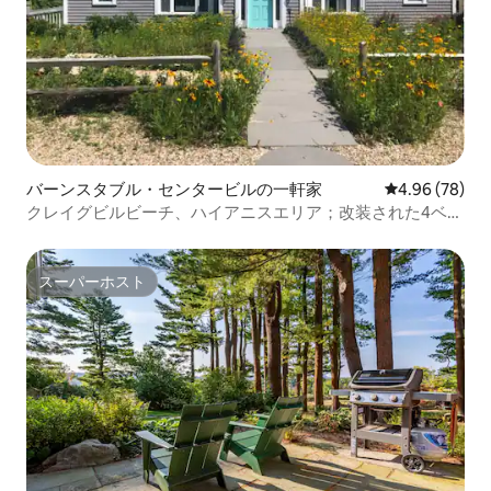
バーンスタブル・センタービルの一軒家
レビュー78件
4.96 (78)
クレイグビルビーチ、ハイアニスエリア；改装された4ベッ
ドルーム
スーパーホスト
スーパーホスト