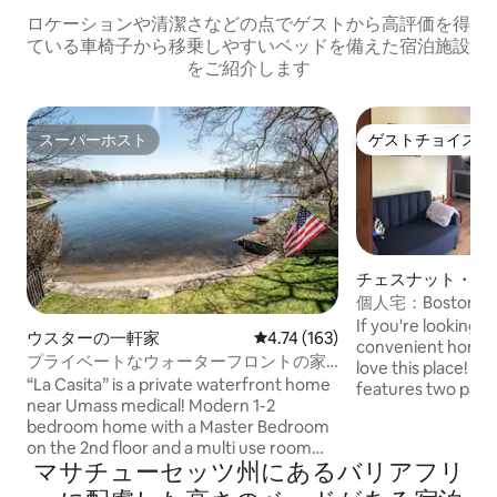
ロケーションや清潔さなどの点でゲストから高評価を得
ている車椅子から移乗しやすいベッドを備えた宿泊施設
をご紹介します
スーパーホスト
ゲストチョイス
スーパーホスト
ゲストチョイス
チェスナット・ヒ
ション・アパート
個人宅：Boston Me
CountryClub
If you're looking 
ウスターの一軒家
レビュー163件、5つ星中4.74
4.74 (163)
convenient home b
プライベートなウォーターフロントの家
love this place! This spacious apartment
です！
“La Casita” is a private waterfront home
features two parki
near Umass medical! Modern 1-2
decks, a full kitchen, and laundry
bedroom home with a Master Bedroom
facilities. It's wit
on the 2nd floor and a multi use room
the Boston Colle
マサチューセッツ州にあるバリアフリ
that can be used as a 2nd bedroom with
Country Club and 
a full size futon. There is a 3 season
Line, Star Market,