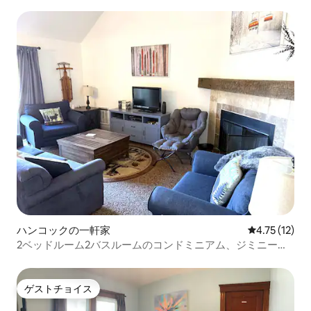
ハンコックの一軒家
レビュー12件
4.75 (12)
2ベッドルーム2バスルームのコンドミニアム、ジミニーピ
ークリトリート、山の景色
ゲストチョイス
ゲストチョイス