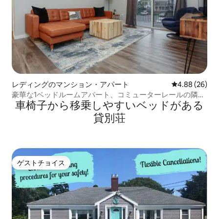
レディングのマンション・アパート
レビュー26件
4.88 (26)
豪華な1ベッドルームアパート、コミューターレールの隣
車椅子から移乗しやすいベッドがある
#2009
貸別荘
ゲストチョイス
ゲストチョイス