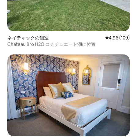
ネイティックの個室
レビュー109件
4.96 (109)
Chateau Bro H2O コチチュエート湖に位置