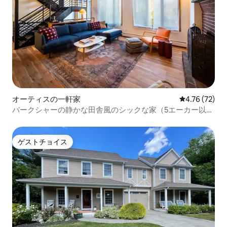
オーティスの一軒家
レビュー72件
4.76 (72)
バークシャーの静かな田舎風のシックな家（5エーカー以
上）
ゲストチョイス
ゲストチョイス