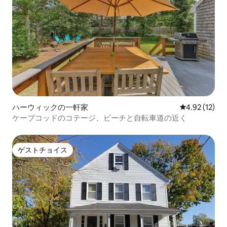
ハーウィックの一軒家
レビュー12件
4.92 (12)
ケープコッドのコテージ、ビーチと自転車道の近く
ゲストチョイス
ゲストチョイス