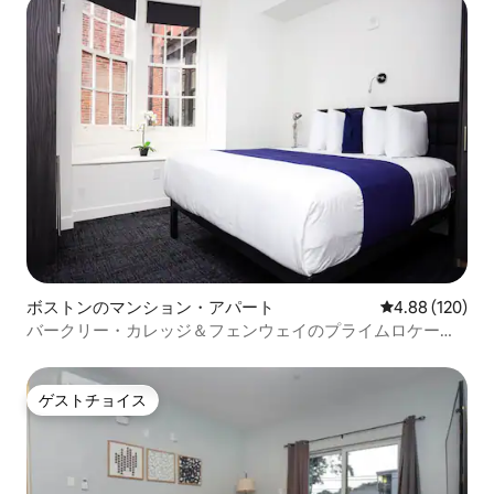
ボストンのマンション・アパート
レビュー120件
4.88 (120)
バークリー・カレッジ＆フェンウェイのプライムロケーシ
ョン、#304
ゲストチョイス
ゲストチョイス