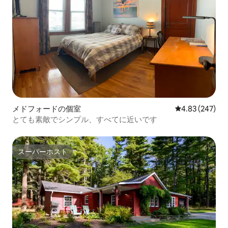
メドフォードの個室
レビュー247件
4.83 (247)
とても素敵でシンプル、すべてに近いです
スーパーホスト
スーパーホスト