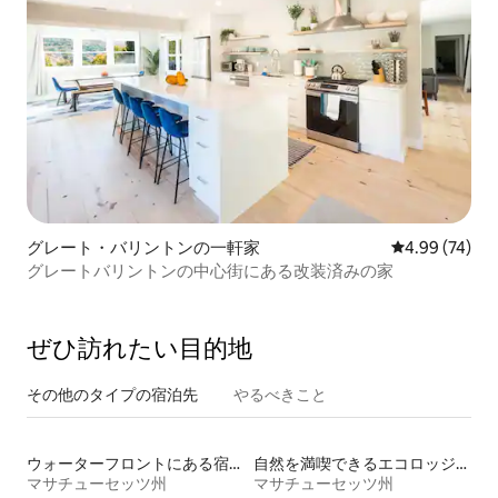
グレート・バリントンの一軒家
レビュー74件
4.99 (74)
グレートバリントンの中心街にある改装済みの家
ぜひ訪⁠れ⁠た⁠い目⁠的⁠地
その他のタ⁠イ⁠プ⁠の宿⁠泊⁠先
やるべきこと
ウォーターフロントにある宿泊施設
自然を満喫できるエコロッジの宿泊施設
マサチューセッツ州
マサチューセッツ州