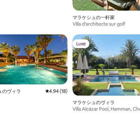
マラケシュの一軒家
Villa d’architecte sur golf
Luxe
Luxe
ュのヴィラ
レビュー18件、5つ星中4.94つ星の平均評価
4.94 (18)
マラケシュのヴィラ
Villa Alcázar Pool, Hamman, Chef, Atlas
view