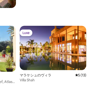
Luxe
Luxe
マラケシュのヴィラ
レビュー13件、5
5 (13)
Villa Shah