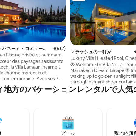
つ星中5つ星の平均評価
・ハスーヌ・コミュー
レビュー7件、5つ星中5つ星の平均評価
5 (7)
マラケシュの一軒家
ターのヴィラ
aan Piscine privée et hammam
Luxury Villa | Heated Pool, Cin
 cœur des paysages saisissants
Game Room
🌟 Welcome to Villa Noria – Your
ech, la Villa Lamaan incarne à
Marrakech Dream Escape 🌟 Imagine
 le charme marocain et
waking up to golden sunlight fil
ntemporaine. Avec ses 7
through elegant sheer curtains
spacieuses et 7 salles de bain
ィ地方のバケーションレンタルで人気
gentle sound of palm trees out
 elle offre un espace de vie
the sparkling pool just steps f
ble de 1120 m², entouré de
bedroom ☀️ This ultra-modern,
e jardins impeccablement
villa is 530 m² on a 1,000 m² plot
 cuisinez
Golf Resort, perfect for familie
e personnel sur place vous
of friends, or couples who want
es services en extra comme la
space, and true indulgence wi
ion, la pension complète, ou
neutral tones and thoughtful 
 disposition de la cuisinière.
i
プール
敷地内無料駐
inspired touches.