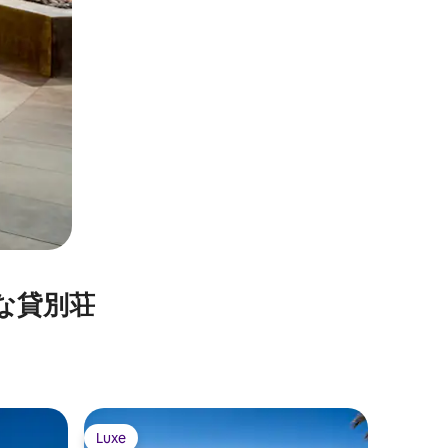
貸⁠別⁠荘
マラケシ
Luxe
Luxe
Luxe
Luxe