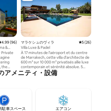
HM50 Vill
jacuzzi
Découvrez
de golf, 
le raffin
Marrakec
prestigie
Hyatt, ce
unique po
détente. Depuis le jacuzzi sur le toit-
レビュー96件、5つ星中4.99つ星の平均評価
4.99 (96)
マラケシュのヴィラ
レビュー26件、5
5 (26)
terrasse,
ema &
Villa Luxe & Padel
débordem
 Private
À 17 minutes de l'aéroport et du centre
imprenabl
de Marrakech, cette villa d'architecte de
de l'Atla
tering
600 m² sur 10 000 m² privatisés allie luxe
coucher d
, the
contemporain et sérénité absolue. 5
のアメニティ・設備
side, and
suites, piscine 26 m, terrain de padel,
rom your
basket, salle de sport (sauna, hammam,
 luxurious
jacuzzi) et ferme beldi traditionnelle.
 in Noria
Service de cuisinière disponible sur
s, groups
demande (400 DH/jour). Courses livrées
 privacy,
avant votre arrivée sur devis (+ 100 DH
th warm
de frais de service). Services de ménage
Moroccan-
inclus, gardien 24/24h et invités non
⁠車ス⁠ペ⁠ー⁠ス
エアコン
autorisés.