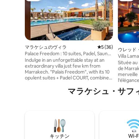
マラケシュのヴィラ
レビュー36件、5
5 (36)
ウレッド
Palace Freedom : 10 suites, Padel, Sauna,
ン・セン
Villa Lam
Chef
Indulge in an unforgettable stay at an
Située au
extraordinary villa just few km from
de Marrak
Marrakech. "Palais Freedom", with its 10
merveille
opulent suites + Padel COURT, combines
l'élégance co
elegant design, ultimate comfort, and
chambres 
マラケシュ・サフ
premium services tailored to meet your
luxueuses,
every need. The palace is more than
incompara
10000 square meters in an area of ​​more
4600 m² d
than one hectare with trees and flowers,
entretenus. Chez nous, vous ne
and can accommodate up to 30 people
pas, notr
(additional charge of 35 euros for an
propose d
additional bed) For more informations,
demi pens
send us a message on Airbnb !
une mise à
キッチン
Wi-F