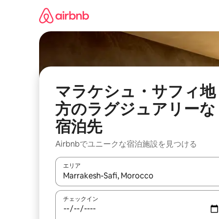
コ
ン
テ
ン
ツ
に
ス
キ
ッ
マラケシュ・サフィ地
プ
方のラグジュアリーな
宿泊先
Airbnbでユニークな宿泊施設を見つける
エリア
検索結果が表示されたら、上下の矢印キーを使っ
チェックイン