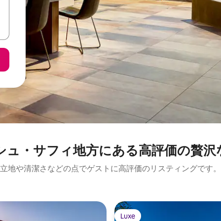
ュ・サフィ地方に⁠あ⁠る高⁠評⁠価⁠の贅⁠沢⁠な
立地や清潔さなどの点でゲストに高評価のリスティングです。
Luxe
Luxe