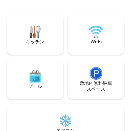
ン、バルコニー2つを備えています。 近
ラス、アトラス山
隣：レストラン、カフェ、お店、メディ
ご堪能いただけま
ナ、ジャマ・エル・フナ、メナラ・モー
セキュリティ（3
ル。この宿泊施設は、高級感あふれる快
ウスキーパーとコ
適さ、最高の立地、質の高いサービスを
す。家族連れ、友
兼ね備えています✨
適です。
キッチン
Wi-Fi
敷地内無料駐⁠車
プール
ス⁠ペ⁠ー⁠ス
エアコン