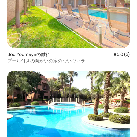
Bou Youmaynの離れ
レビュー3
5.0 (3)
プール付きの向かいの家のないヴィラ