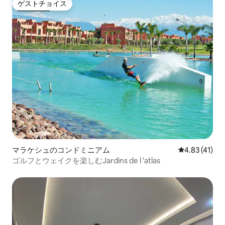
ゲストチョイス
ゲストチョイス
マラケシュのコンドミニアム
レビュー41件
4.83 (41)
ゴルフとウェイクを楽しむJardins de l 'atlas