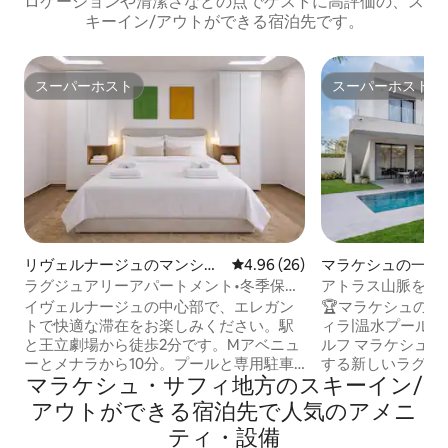
ロケーションや清潔さなどの点でゲストに高評価の、ス
キーイン/アウトができる宿泊先です。
スーパーホスト
スーパーホスト
スーパーホスト
スーパーホスト
リヴェルナージュのマンショ
レビュー26件、5つ星中4.96
4.96 (26)
マラケシュの一軒
ン・アパート
ラグジュアリーアパートメント•冬季保管
アトラス山脈を望
•プール-ゲリズ・センター
水プールを備えた
イヴェルナージュの中心部で、エレガン
🏆マラケシュの
トで快適な滞在をお楽しみください。駅
ィラ|温水プール•
と王立劇場から徒歩2分です。Mアベニュ
ルフ マラケシュのウリカ道路沿いに位置
ーとメナラから10分。プールと専用駐車
する新しいラグジ
マラケシュ・サフィ地方のスキーイン/
場を備えた安全な住宅。バスルーム付き
部から15分。キン
のマスタースイートと、2つ目のバスルー
（200x200）を
アウトができる宿泊先で人気のアメニ
ム付きのセカンドベッドルーム、明るい
スイート、プライ
ティ・設備
リビングルーム、設備の整ったキッチ
景観の美しい庭園