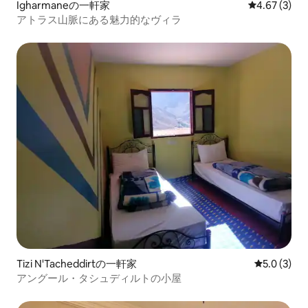
Igharmaneの一軒家
レビュー3件
4.67 (3)
アトラス山脈にある魅力的なヴィラ
Tizi N'Tacheddirtの一軒家
レビュー3
5.0 (3)
アングール・タシュディルトの小屋