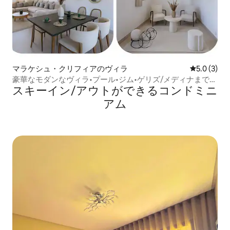
マラケシュ・クリフィアのヴィラ
レビュー3
5.0 (3)
豪華なモダンなヴィラ•プール•ジム•ゲリズ/メディナまで10
スキーイン/アウトができるコンドミニ
分
アム