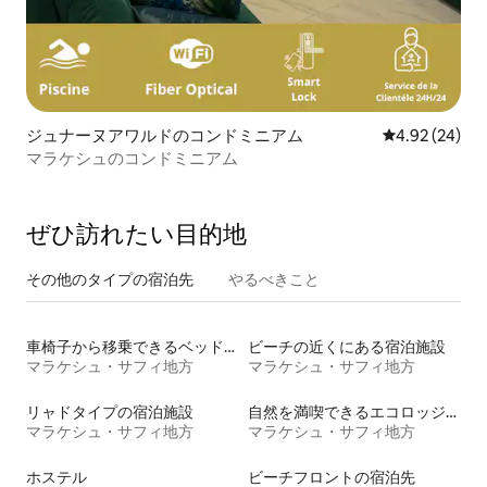
ジュナーヌアワルドのコンドミニアム
レビュー24件
4.92 (24)
マラケシュのコンドミニアム
ぜひ訪⁠れ⁠た⁠い目⁠的⁠地
その他のタ⁠イ⁠プ⁠の宿⁠泊⁠先
やるべきこと
車椅子から移乗できるベッドがある宿泊施設
ビーチの近くにある宿泊施設
マラケシュ・サフィ地方
マラケシュ・サフィ地方
リャドタイプの宿泊施設
自然を満喫できるエコロッジの宿泊施設
マラケシュ・サフィ地方
マラケシュ・サフィ地方
ホステル
ビーチフロントの宿泊先