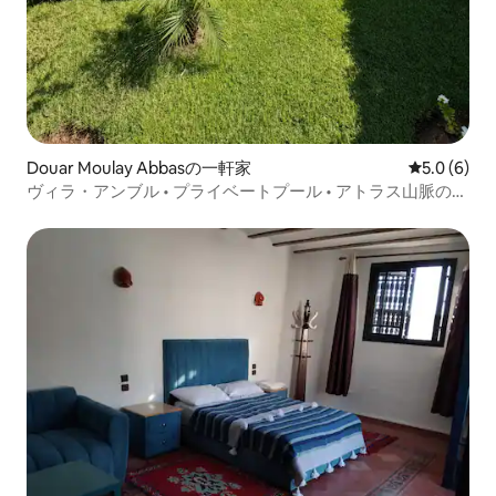
Douar Moulay Abbasの一軒家
レビュー6
5.0 (6)
ヴィラ・アンブル • プライベートプール • アトラス山脈の眺
望 • ワキ湖