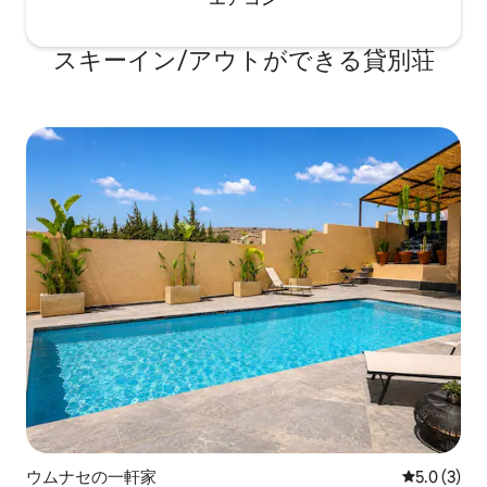
スキーイン/アウトができる貸別荘
ウムナセの一軒家
レビュー3
5.0 (3)