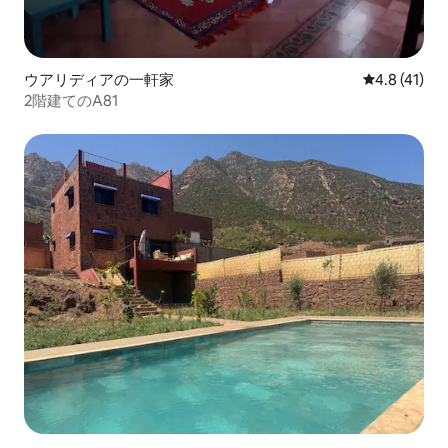
ウアリディアの一軒家
レビュー41
4.8 (41)
2階建てのA81