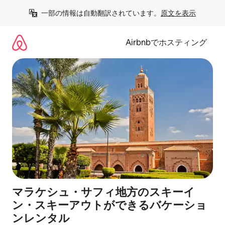
コ
一部の情報は自動翻訳されています。
原文を表示
ン
テ
ン
Airbnbでホスティング
ツ
に
ス
キ
ッ
プ
マラケシュ・サフィ地方のスキーイ
ン・スキーアウトができるバケーショ
ンレンタル