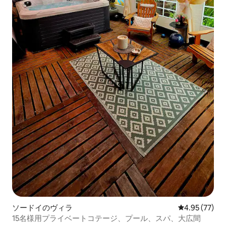
ソードイのヴィラ
レビュー77件
4.95 (77)
15名様用プライベートコテージ、プール、スパ、大広間