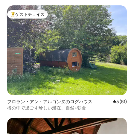
ゲストチョイス
大好評のゲストチョイスです。
フロラン・アン・アルゴンヌのログハウス
レビュー5
5 (51)
樽の中で過ごす珍しい滞在、自然+朝食