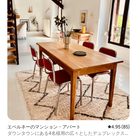
エペルネーのマンション・アパート
レビュー85件
4.95 (85)
ダウンタウンにある4名様用の広々としたデュプレックス、