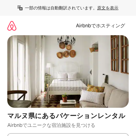
コ
一部の情報は自動翻訳されています。
原文を表示
ン
テ
ン
Airbnbでホスティング
ツ
に
ス
キ
ッ
プ
マルヌ県にあるバケーションレンタル
Airbnbでユニークな宿泊施設を見つける