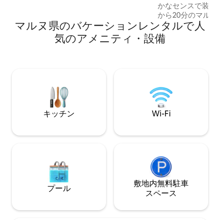
かなセンスで装飾
ることは禁止されています。カメラがロ
から20分のマル
フトの外部入り口を撮影しています。 違
マルヌ県のバケーションレンタルで人
ュ地方に位置しています。 Ne
法行為は禁止されています。
されたテレビを備
気のアメニティ・設備
ム、うち3つはエ
ムを備えています。 自
コの部屋 ブラン・ド・ブランの部屋 ロフ
トルーム（別棟） 30度に温められた屋内
プールと38度の
きます。これらは
から直接アクセス
キッチン
Wi-Fi
敷地内無料駐⁠車
プール
ス⁠ペ⁠ー⁠ス