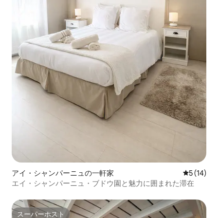
アイ・シャンパーニュの一軒家
レビュー1
5 (14)
エイ・シャンパーニュ・ブドウ園と魅力に囲まれた滞在
スーパーホスト