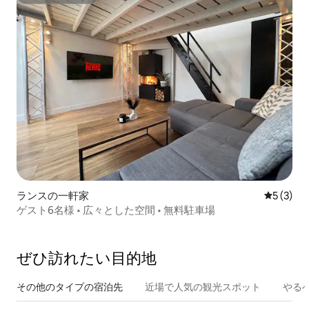
スーパーホスト
ランスの一軒家
レビュー
5 (3)
ゲスト6名様 • 広々とした空間 • 無料駐車場
ぜひ訪⁠れ⁠た⁠い目⁠的⁠地
その他のタ⁠イ⁠プ⁠の宿⁠泊⁠先
近場で人気の観光スポット
やる