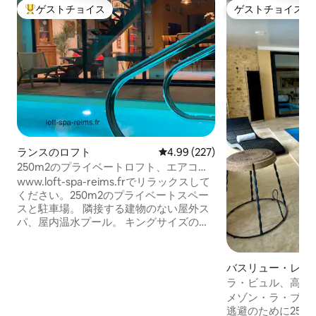
ゲストチョイス
ゲストチョイス
大好評のゲストチョイスです。
ゲストチョイス
ランスのロフト
レビュー227件、5つ星中4.99
4.99 (227)
250m2のプライベートロフト、エアコ
ン、プール、スパ
www.loft-spa-reims.frでリラックスして
ください。250m2のプライベートスペー
スと駐車場。 隣接する建物のない屋外ス
パ、屋内温水プール。 キングサイズのベ
ッドルーム、ドレッシングルーム、シャ
ワールーム。 160x200のベッドルーム2
室、専用シャワールーム。 フリップパ
バスリュー・レ・
ー、テーブル・サッカー、ジュークボッ
の一軒家
ラ・ビュル、高級
クス、友人や家族と素晴らしいひととき
メゾン・ラ・ブル
を共有しましょう！ パーティーは禁止で
逃避のために250
す！ 予約に含まれていない人を受け入れ