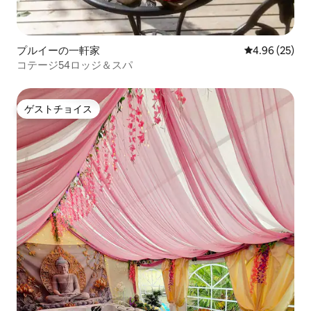
プルイーの一軒家
レビュー25件
4.96 (25)
コテージ54ロッジ＆スパ
ゲストチョイス
ゲストチョイス