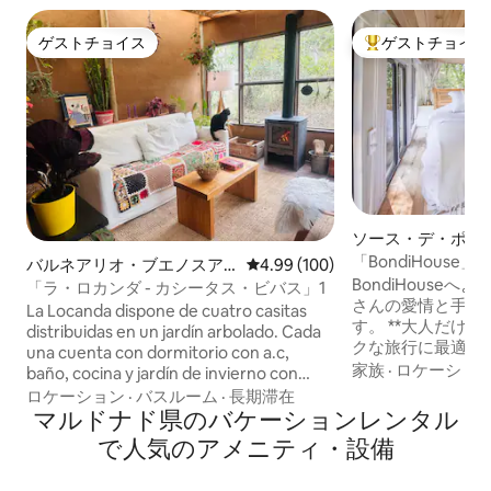
ゲストチョイス
ゲストチョイス
ゲストチョイス
大好評のゲストチ
ソース・デ・ポル
タイニーハウス
「BondiHouse」
バルネアリオ・ブエノスア
レビュー100件、5つ星中4.99
4.99 (100)
BondiHouse
イレスの離れ
「ラ・ロカンダ - カシータス・ビバス」1
さんの愛情と手間
La Locanda dispone de cuatro casitas
す。 **大人だけの宿泊施設** ロマンチッ
distribuidas en un jardín arbolado. Cada
クな旅行に最適です😍 このタイ
una cuenta con dormitorio con a.c,
スは、日常生活か
家族
·
ロケーショ
baño, cocina y jardín de invierno con
し、自然の安らぎ
estufa a leña. Ubicada en una zona
ロケーション
·
バスルーム
·
長期滞在
に最適です。 ユニークなディテールとア
tranquila, rodeada de fauna y flora, a 500
マルドナド県のバケーションレンタル
メニティが満載で
m de la playa (10 min caminando). Las
で人気のアメニティ・設備
雰囲気で考え抜か
construcciones son artesanales
をぜひご体験くだ
construidas por sus dueños Adri y Tato,