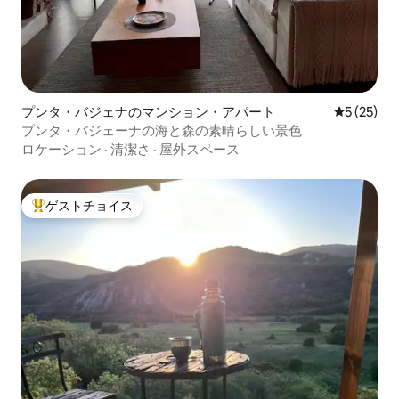
プンタ・バジェナのマンション・アパート
レビュー2
5 (25)
プンタ・バジェーナの海と森の素晴らしい景色
ロケーション
·
清潔さ
·
屋外スペース
ゲストチョイス
大好評のゲストチョイスです。