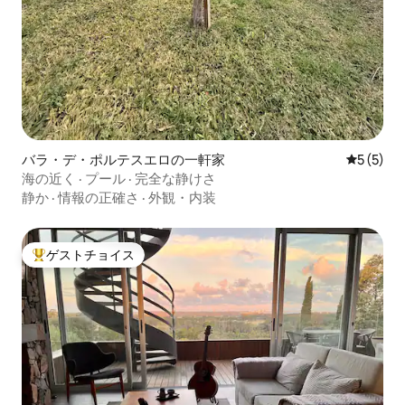
バラ・デ・ポルテスエロの一軒家
レビュー
5 (5)
海の近く · プール · 完全な静けさ
静か
·
情報の正確さ
·
外観・内装
ゲストチョイス
大好評のゲストチョイスです。