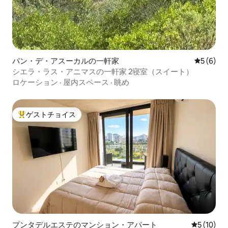
パン・デ・アスーカルの一軒家
レビュー
5 (6)
シエラ・ラス・アニマスの一軒家 2寝室（スイート）
ロケーション
·
屋内スペース
·
眺め
ゲストチョイス
大好評のゲストチョイスです。
プンタデルエステのマンション・アパート
レビュー1
5 (10)