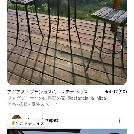
アグアス・ブランカスのコンテナハウス
レビュー90件
4.97 (90)
ジャグジー付きの山岳部の家 @estancia_la_nilda
価格
·
家族
·
屋外スペース
ゲストチョイス
大好評のゲストチョイスです。