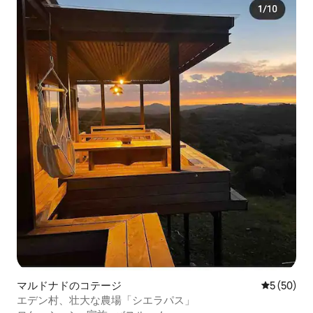
マルドナドのコテージ
レビュー5
5 (50)
エデン村、壮大な農場「シエラパス」