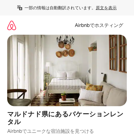
コ
一部の情報は自動翻訳されています。
原文を表示
ン
テ
ン
Airbnbでホスティング
ツ
に
ス
キ
ッ
プ
マルドナド県にあるバケーションレン
タル
Airbnbでユニークな宿泊施設を見つける