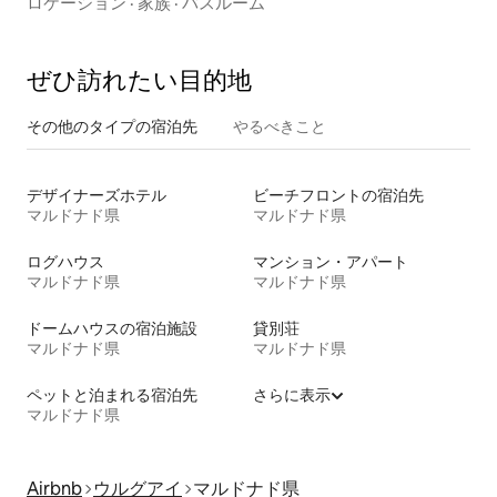
ロケーション
·
家族
·
バスルーム
ぜひ訪⁠れ⁠た⁠い目⁠的⁠地
その他のタ⁠イ⁠プ⁠の宿⁠泊⁠先
やるべきこと
デザイナーズホテル
ビーチフロントの宿泊先
マルドナド県
マルドナド県
ログハウス
マンション・アパート
マルドナド県
マルドナド県
ドームハウスの宿泊施設
貸別荘
マルドナド県
マルドナド県
ペットと泊まれる宿泊先
さらに表示
マルドナド県
Airbnb
ウルグアイ
マルドナド県