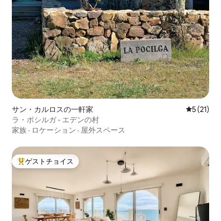
サン・カルロスの一軒家
レビュー2
5 (21)
ラ・ポシルガ - エデンの村
家族
·
ロケーション
·
屋外スペース
ゲストチョイス
大好評のゲストチョイスです。