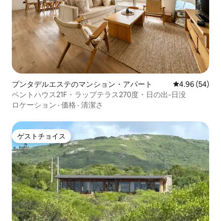
プンタデルエステのマンション・アパート
レビュー54件
4.96 (54)
ペントハウス21F・ラップテラス270度・日の出-日没
ロケーション
·
価格
·
清潔さ
ゲストチョイス
ゲストチョイス