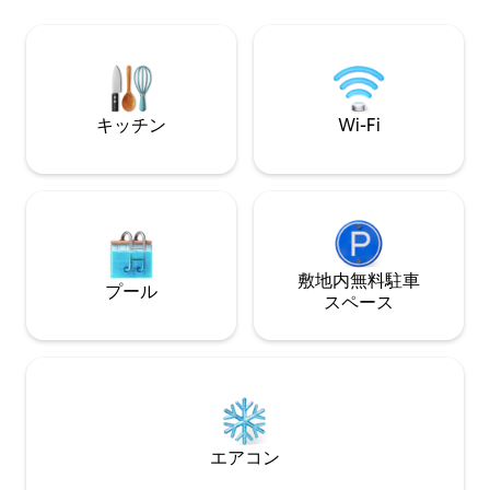
見逃すことはあり
con interiores en barro y techo vivo que
愛情を込めて作ら
le ofrecen al interior buen aislamiento
かのように、いや
térmico y calidez particular. (En el lugar
す。✨
hay 1 🐕 y 3 🐈) bikes disponibles
キッチン
Wi-Fi
敷地内無料駐⁠車
プール
ス⁠ペ⁠ー⁠ス
エアコン