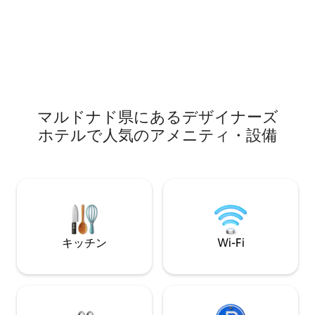
す。 屋外ジャグジーとハイドロマッサー
ング、テレビと薪
ジ、グリルもご利用いただけます。ただ
なリビング、卓球
し、現在の状況下では、ご予約が必要と
たラウンジ、屋外
なります。
（有料）、渓谷で
す。
マルドナド県にあるデ⁠ザ⁠イ⁠ナ⁠ー⁠ズ
ホ⁠テ⁠ル⁠で人⁠気⁠のア⁠メ⁠ニ⁠テ⁠ィ⁠・設⁠備
キッチン
Wi-Fi