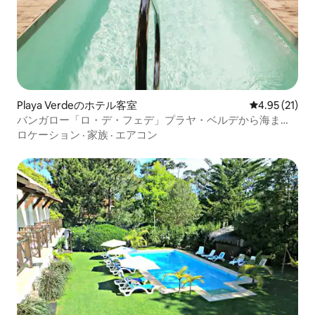
Playa Verdeのホテル客室
レビュー21件
4.95 (21)
バンガロー「ロ・デ・フェデ」プラヤ・ベルデから海まで2
メートル
ロケーション
·
家族
·
エアコン