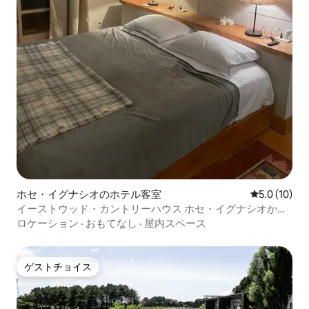
ホセ・イグナシオのホテル客室
レビュー10
5.0 (10)
イーストウッド・カントリーハウス ホセ・イグナシオから
12 km 3
ロケーション
·
おもてなし
·
屋内スペース
ゲストチョイス
ゲストチョイス