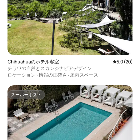
Chihuahuaのホテル客室
レビュー20
5.0 (20)
チワワの自然とスカンジナビアデザイン
ロケーション
·
情報の正確さ
·
屋内スペース
スーパーホスト
スーパーホスト