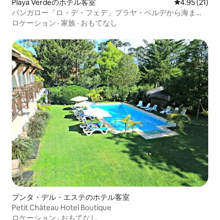
Playa Verdeのホテル客室
レビュー21件
4.95 (21)
バンガロー「ロ・デ・フェデ」プラヤ・ベルデから海まで2
メートル
ロケーション
·
家族
·
おもてなし
プンタ・デル・エステのホテル客室
Petit Château Hotel Boutique
ロケーション
·
おもてなし