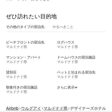
ぜひ訪⁠れ⁠た⁠い目⁠的⁠地
その他のタ⁠イ⁠プ⁠の宿⁠泊⁠先
やるべきこと
ビーチフロントの宿泊先
ログハウス
マルドナド県
マルドナド県
マンション・アパート
ドームハウスの宿泊施設
マルドナド県
マルドナド県
貸別荘
ペットと泊まれる宿泊先
マルドナド県
マルドナド県
朝食付きの宿泊施設
さらに表示
マルドナド県
Airbnb
ウルグアイ
マルドナド県
デザイナーズホテル