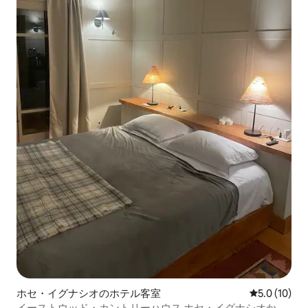
ホセ・イグナシオのホテル客室
レビュー10
5.0 (10)
イーストウッド・カントリーハウス ホセ・イグナシオから