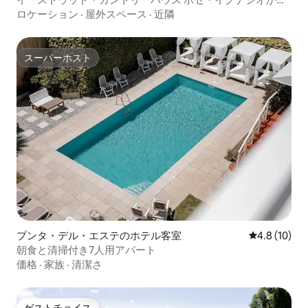
12 km 3
ロケーション
·
屋外スペース
·
近隣
スーパーホスト
スーパーホスト
プンタ・デル・エステのホテル客室
レビュー10
4.8 (10)
朝食と清掃付き7人用アパート
価格
·
家族
·
清潔さ
ゲストチョイス