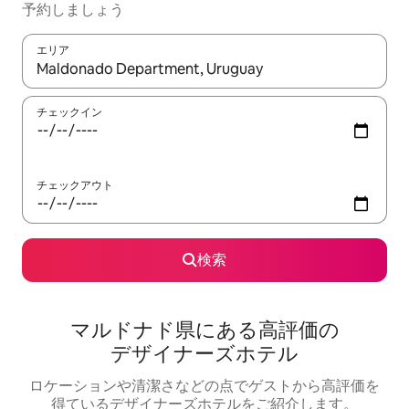
予⁠約し⁠ま⁠し⁠ょ⁠う
エリア
検索結果が表示されたら、上下の矢印キーを使って移動するか、
チェックイン
チェックアウト
検索
マルドナド県にある高⁠評⁠価⁠の
デ⁠ザ⁠イ⁠ナ⁠ー⁠ズホ⁠テ⁠ル
ロケーションや清⁠潔⁠さ⁠な⁠ど⁠の点⁠でゲ⁠ス⁠ト⁠か⁠ら高⁠評⁠価⁠を
得⁠て⁠い⁠るデ⁠ザ⁠イ⁠ナ⁠ー⁠ズホ⁠テ⁠ル⁠をご⁠紹⁠介し⁠ま⁠す⁠。