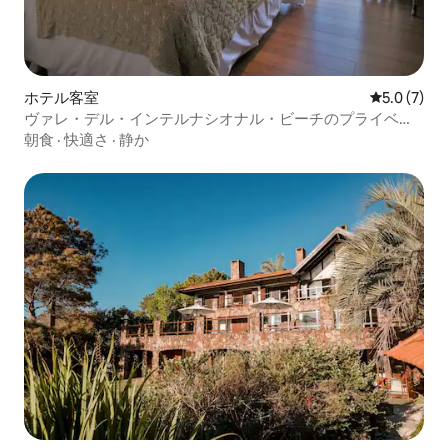
ホテル客室
レビュー7
5.0 (7)
ヴァレ・デル・インテルナシオナル・ビーチのプライベー
トルーム
朝食
·
快適さ
·
静か