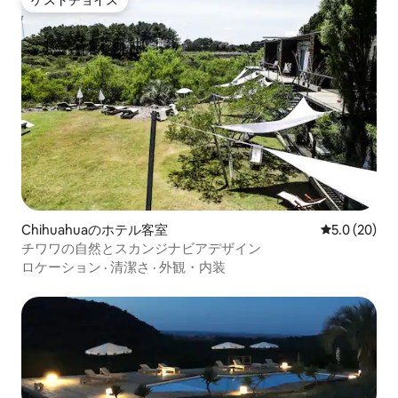
ゲストチョイス
Chihuahuaのホテル客室
レビュー20
5.0 (20)
チワワの自然とスカンジナビアデザイン
ロケーション
·
清潔さ
·
外観・内装