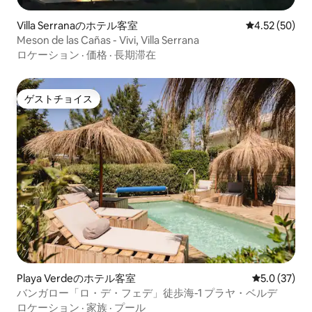
Villa Serranaのホテル客室
レビュー50件
4.52 (50)
Meson de las Cañas - Vivi, Villa Serrana
ロケーション
·
価格
·
長期滞在
ゲストチョイス
ゲストチョイス
Playa Verdeのホテル客室
レビュー37
5.0 (37)
バンガロー「ロ・デ・フェデ」徒歩海-1 プラヤ・ベルデ
ロケーション
·
家族
·
プール