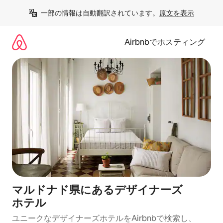
コ
一部の情報は自動翻訳されています。
原文を表示
ン
テ
ン
Airbnbでホスティング
ツ
に
ス
キ
ッ
プ
マルドナド県にあるデ⁠ザ⁠イ⁠ナ⁠ー⁠ズ
ホ⁠テ⁠ル
ユニークなデ⁠ザ⁠イ⁠ナ⁠ー⁠ズホ⁠テ⁠ル⁠をAirbnb⁠で検⁠索⁠し⁠、