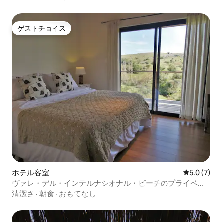
ゲストチョイス
ゲストチョイス
ホテル客室
レビュー7
5.0 (7)
ヴァレ・デル・インテルナシオナル・ビーチのプライベー
トルーム
清潔さ
·
朝食
·
おもてなし