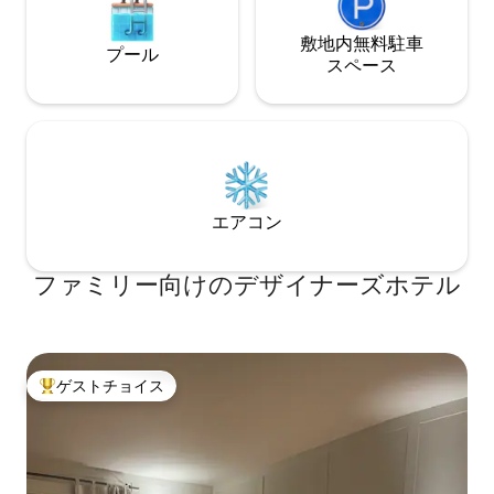
敷地内無料駐⁠車
プール
ス⁠ペ⁠ー⁠ス
エアコン
ファミリー向⁠け⁠のデ⁠ザ⁠イ⁠ナ⁠ー⁠ズホ⁠テ⁠ル
ゲストチョイス
大好評のゲストチョイスです。