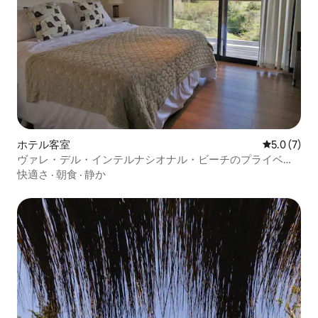
ホテル客室
レビュー7
5.0 (7)
ヴァレ・デル・インテルナシオナル・ビーチのプライベー
トルーム
快適さ
·
朝食
·
静か