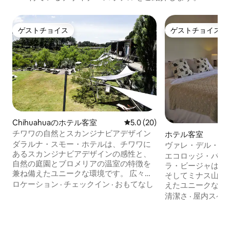
ゲストチョイス
ゲストチョイス
ゲストチョイス
ゲストチョイス
Chihuahuaのホテル客室
レビュー20件、5つ星中5.0
5.0 (20)
チワワの自然とスカンジナビアデザイン
ホテル客室
ダラルナ・スモー・ホテルは、チワワに
ヴァレ・デル・イ
あるスカンジナビアデザインの感性と、
ーチのプライベー
エコロッジ・バジ
自然の庭園とブロメリアの温室の特徴を
ラ・ビージャは、
兼ね備えたユニークな環境です。 広々と
そしてミナス山脈
した空間と洗練された造園が、お客様の
ロケーション
·
チェックイン
·
おもてなし
えたユニークな場
休息のための理想的な環境を提供しま
ムと自然を望むテ
清潔さ
·
屋内スペ
す。 モダンな客室には、独立した入り口
ームがあります。 また、さまざまな共用
があり、Wi-Fi、テレビ、エアコン、スコ
スペースをご利用
ットランド式シャワーが備わっていま
ば、セロ・ネグロ