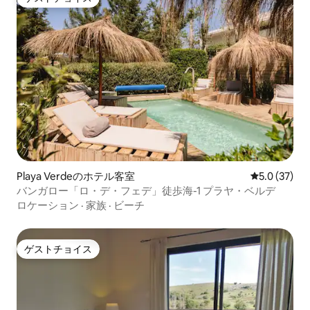
ゲストチョイス
Playa Verdeのホテル客室
レビュー37
5.0 (37)
バンガロー「ロ・デ・フェデ」徒歩海-1 プラヤ・ベルデ
ロケーション
·
家族
·
ビーチ
ゲストチョイス
ゲストチョイス