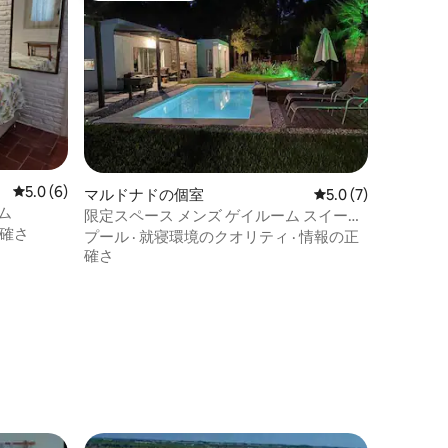
レビュー6件、5つ星中5.0つ星の平均評価
5.0 (6)
マルドナドの個室
レビュー7件、5つ星
5.0 (7)
ム
限定スペース メンズ ゲイルーム スイート
確さ
- チワワ
プール
·
就寝環境のクオリティ
·
情報の正
確さ