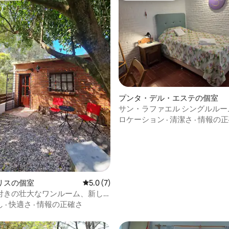
4.92つ星の平均評価
プンタ・デル・エステの個室
サン・ラファエル シングルルー
ロケーション
·
清潔さ
·
情報の正
リスの個室
レビュー7件、5つ星中5.0つ星の平均評価
5.0 (7)
付きの壮大なワンルーム、新し
し
·
快適さ
·
情報の正確さ