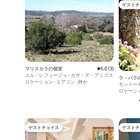
ゲストチ
ゲストチ
マリスカラの個室
レビュー3件、5つ星
5.0 (3)
エル・レフュージョ - カサ・デ・アミゴス
ラ・バラ
ロケーション
·
エアコン
·
静か
モントー
ロケーシ
ゲストチョイス
ゲストチ
ゲストチョイス
ゲストチ