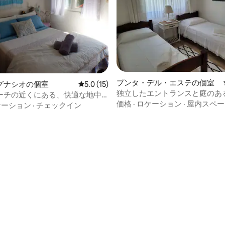
4.88つ星の平均評価
プンタ・デル・エステの個室
グナシオの個室
レビュー15件、5つ星中5.0つ星の平均評価
5.0 (15)
独立したエントランスと庭のあ
ーチの近くにある、快適な地中
の良いスイート
価格
·
ロケーション
·
屋内スペー
ト
ケーション
·
チェックイン