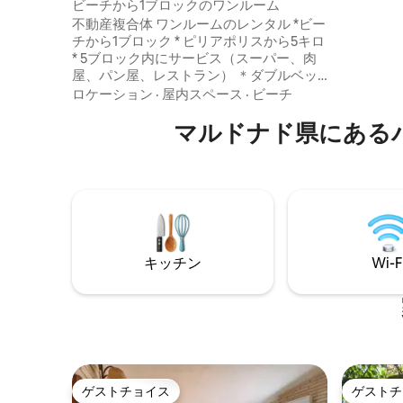
ビーチから1ブロックのワンルーム
グアトラ
不動産複合体 ワンルームのレンタル *ビー
レサがあ
チから1ブロック * ピリアポリスから5キロ
ロック先
* 5ブロック内にサービス（スーパー、肉
口。正面
屋、パン屋、レストラン） ＊ダブルベッ
ます。
ド（ソムリエ）＋マリンベッド * バスルー
ロケーション
·
屋内スペース
·
ビーチ
ム1室 * 設備の整ったキッチン *各アパート
には個別のグリル *ケーブルテレビ ＊Wi-
マルドナド県にある
Fi * 最大3名様 *共有エリアは公園と駐車場
のみ ＊独立したエントランス *シーツやタ
オルのサービスはありません
キッチン
Wi-F
ゲストチョイス
ゲストチ
ゲストチョイス
ゲストチ