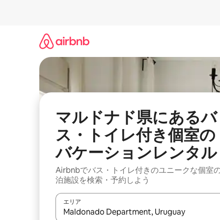
コ
ン
テ
ン
ツ
に
ス
キ
ッ
プ
マルドナド県にあるバ
ス・トイレ付き個室の
バケーションレンタル
Airbnbでバス・トイレ付きのユニークな個室
泊施設を検索・予約しよう
エリア
検索結果が表示されたら、上下の矢印キーを使っ