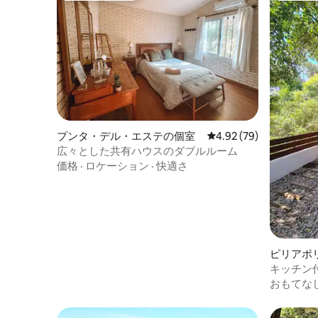
プンタ・デル・エステの個室
レビュー79件、5つ星中
4.92 (79)
広々とした共有ハウスのダブルルーム
価格
·
ロケーション
·
快適さ
ピリアポ
キッチン
い。
おもてな