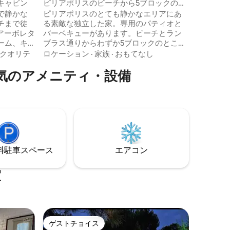
ト
キャビン
ピリアポリスのビーチから5ブロックの小
さな家
で静かな
ピリアポリスのとても静かなエリアにあ
チまで徒
る素敵な独立した家。専用のパティオと
アーボレタ
バーベキューがあります。ビーチとラン
ーム、キ
ブラス通りからわずか5ブロックのところ
ギャラリ
にあります。美しい観光地である、ヴェ
クオリテ
ロケーション
·
家族
·
おもてなし
とシング
ヌスの泉公園から5ブロックです。すべて
気のアメニティ・設備
大3名様ま
のサービスが近くにあります（スーパ
キューグ
ー、ATM、ガソリンスタンド、24時間営
る広い緑
業のミニマーケット、薬局など） 寝室に
の場所
はWi-Fi、ケーブルテレビ2台、エアコンが
息するの
備わっています。
⁠車ス⁠ペ⁠ー⁠ス
エアコン
室
ゲストチョイス
ゲストチョイス