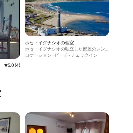
ホセ・イグナシオの個室
ホセ・イグナシオの独立した部屋のレン
タル
ロケーション
·
ビーチ
·
チェックイン
レビュー4件、5つ星中5.0つ星の平均評価
5.0 (4)
室