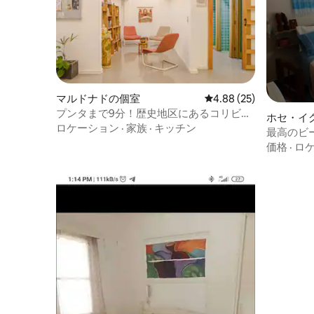
マルドナドの個室
レビュー25件、5つ星中
4.88 (25)
プンタまで9分！歴史地区にあるコリビン
ホセ・イ
グ
ロケーション
·
家族
·
キッチン
最高のビ
海スイー
価格
·
ロ