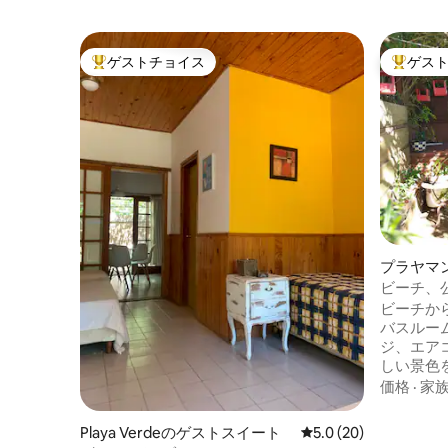
ゲストチョイス
ゲス
大好評のゲストチョイスです。
大好評の
プラヤマ
ビーチ、
ビーチか
バスルー
ジ、エア
しい景色
でテーブ
価格
·
家
ー。住宅
素敵な環
Playa Verdeのゲストスイート
レビュー20件、5つ星
5.0 (20)
徒歩10