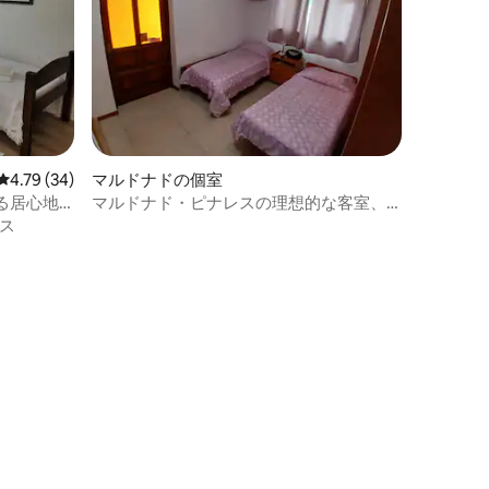
レビュー34件、5つ星中4.79つ星の平均評価
4.79 (34)
マルドナドの個室
る居心地
マルドナド・ピナレスの理想的な客室、
会議、パーティーなどに最適
ス