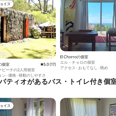
ョイス
ョイス
中5.0つ星の平均評価
El Chorroの個室
エル・チョロの個室
の個室
レビュー17件、5つ星中5.0つ星の平均評価
5.0 (17)
アクセス
·
おもてなし
·
眺め
ヤビーチの2人用個室
ョン
·
価格
·
移動のしやすさ
パティオがあるバス・トイレ付き個
ョイス
ョイス