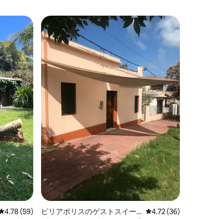
マルドナ
ゲス
大好評
イタカ。
テ。マル
イタカは
で、専用
タ・デル
歩数歩、
観光客に
家族
·
ロ
す。市内
のところ
ル先です
ために必
りますの
いたしま
レビュー59件、5つ星中4.78つ星の平均評価
4.78 (59)
ピリアポリスのゲストスイー
レビュー36件、5つ星
4.72 (36)