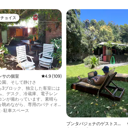
トチョイス
ゲストチョイスです。
ンサの個室
レビュー109件、5つ星中4.9つ星の平均評価
4.9 (109)
公園、そして静けさ
ら3ブロック、独立した客室には
ム、デスク、冷蔵庫、電子レン
コンが備わっています。素晴ら
を眺めながら、専用のパティオ
ルとベンチを備えたバーベキュ
族
·
駐車スペース
地にある公園の上にあるとても
境で、マルドナドの中心部から
中5.0つ星の平均評価
プンタバジェナのゲストスイ
分です。3ブロック先にショッピン