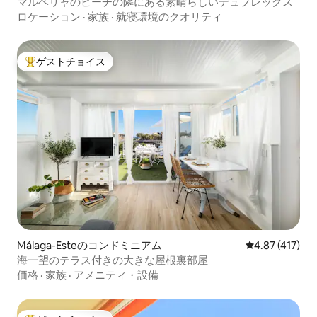
マルベリャのビーチの隣にある素晴らしいデュプレックス
ロケーション
·
家族
·
就寝環境のクオリティ
ゲストチョイス
大好評のゲストチョイスです。
Málaga-Esteのコンドミニアム
レビュー417件
4.87 (417)
海一望のテラス付きの大きな屋根裏部屋
価格
·
家族
·
アメニティ・設備