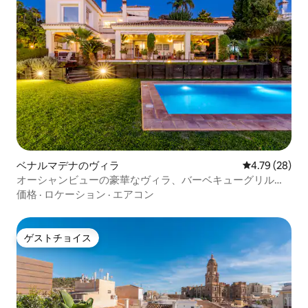
ベナルマデナのヴィラ
レビュー28件
4.79 (28)
オーシャンビューの豪華なヴィラ、バーベキューグリル、
ジム、ディスコバー
価格
·
ロケーション
·
エアコン
ゲストチョイス
ゲストチョイス