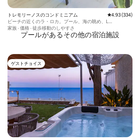
トレモリーノスのコンドミニアム
レビュー334件
4.93 (334)
ビーチの近くのラ・ロカ。プール、海の眺め、L...
家族
·
価格
·
徒歩移動のしやすさ
プールがあるその他の宿泊施設
ゲストチョイス
ゲストチョイス