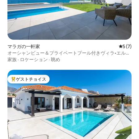
マラガの一軒家
レビュー
5 (7)
オーシャンビュー＆プライベートプール付きヴィラ•エルチ
ャパラル
家族
·
ロケーション
·
眺め
ゲストチョイス
大好評のゲストチョイスです。