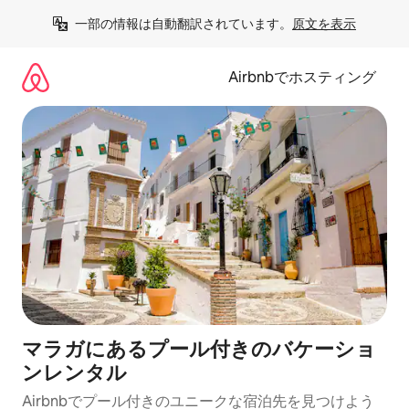
コ
一部の情報は自動翻訳されています。
原文を表示
ン
テ
ン
Airbnbでホスティング
ツ
に
ス
キ
ッ
プ
マラガにあるプール付きのバケーショ
ンレンタル
Airbnbでプール付きのユニークな宿泊先を見つけよう