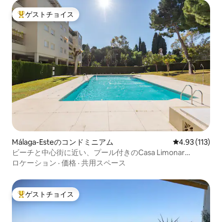
ゲストチョイス
大好評のゲストチョイスです。
Málaga-Esteのコンドミニアム
レビュー113
4.93 (113)
ビーチと中心街に近い、プール付きのCasa Limonar
Málaga
ロケーション
·
価格
·
共用スペース
ゲストチョイス
大好評のゲストチョイスです。