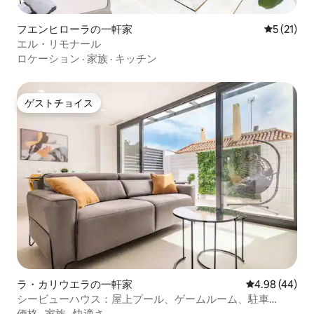
フエンヒローラの一軒家
レビュー2
5 (21)
エル・リモナール
ロケーション
·
家族
·
キッチン
ゲストチョイス
ゲストチョイス
ラ・カリウエラの一軒家
レビュー44件
4.98 (44)
シービューハウス：屋上プール、ゲームルーム、駐車
場|REMS
価格
·
家族
·
快適さ