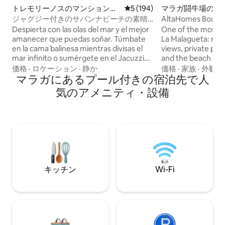
トレモリーノスのマンション・
レビュー194件、5つ星中5
5 (194)
マラガ闘牛場のア
アパート
ンション
ジャグジー付きのサバンナビーチの素晴
AltaHomes Bouti
らしいアパート
リーアパートメン
Despierta con las olas del mar y el mejor
One of the most c
amanecer que puedas soñar. Túmbate
La Malagueta: roof
en la cama balinesa mientras divisas el
views, private park
mar infinito o sumérgete en el Jacuzzi
and the beach a f
climatizado mientras te tomas una copa
bedrooms, two ful
価格
·
ロケーション
·
静か
価格
·
家族
·
外観・
de cava. El Savanna Beach está pensado
マラガにあるプール付きの宿泊先で人
ultra-fast WiFi, an
para pasar unas vacaciones relajantes en
kitchen. 🛏 2 bedrooms: queen-size bed
気のアメニティ・設備
un lugar mágico y con encanto. El
+ double bed, both
Savanna Beach es un lugar mágico,
Sofa bed in the liv
decorado con mucho encanto y con
🛁 2 full bathroom
todo lujo de detalles. Decorado en un
toiletries, and hai
estilo boho, natural y étnico. La
Rooftop pool with
iluminación por la noche es muy
lounge area * Priva
acogedora y romántica y las vistas son
garage (included —
increíbles. Las cristaleras del salón se
heating throughou
キッチン
Wi-Fi
deslizan una sobre la otra y el balcón
perfect for remot
queda completamente abierto al mar. En
🍽 Fully equipped 
la zona de la terraza hay una gran cama
oven, microwave, 
balinesa (180x180), un Jacuzzi
machine, coffee m
climatizado con iluminación nocturna y
Extra linens and to
una zona de asientos para poder
Professionally cl