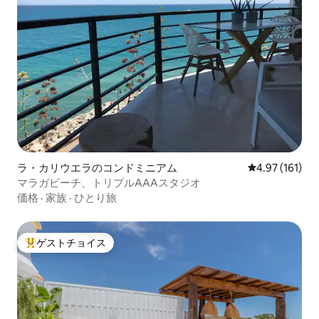
ラ・カリウエラのコンドミニアム
レビュー161件
4.97 (161)
マラガビーチ、トリプルAAAスタジオ
価格
·
家族
·
ひとり旅
ゲストチョイス
大好評のゲストチョイスです。