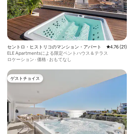
セントロ・ヒストリコのマンション・アパート
レビュー21件
4.76 (21)
ELE Apartmentsによる限定ペントハウス＆テラス
ロケーション
·
価格
·
おもてなし
ゲストチョイス
ゲストチョイス