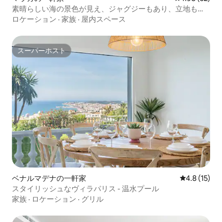
素晴らしい海の景色が見え、ジャグジーもあり、立地も良
いです
ロケーション
·
家族
·
屋内スペース
スーパーホスト
スーパーホスト
ベナルマデナの一軒家
レビュー15
4.8 (15)
スタイリッシュなヴィラパリス - 温水プール
家族
·
ロケーション
·
グリル