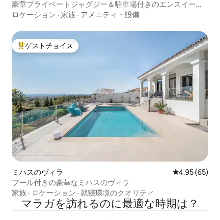
豪華プライベートジャグジー＆駐車場付きのエンスイー
ト。
ロケーション
·
家族
·
アメニティ・設備
ゲストチョイス
大好評のゲストチョイスです。
ミハスのヴィラ
レビュー65件
4.95 (65)
プール付きの豪華なミハスのヴィラ
家族
·
ロケーション
·
就寝環境のクオリティ
マラガを訪⁠れ⁠るの⁠に最⁠適⁠な時⁠期⁠は⁠？