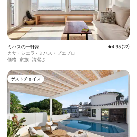
girarla para verla desde el sofá. El sofá de
lino natural blanco se convierte en una
gran cama con medidas de 160x200. La
wifi es de alta velocidad. La climatización
es por Airzone pudiendo controlar así la
temperatura ideal en cada zona del
apartamento. La cocina de diseño está
equipada con electrodomésticos de alta
ミハスの一軒家
レビュー22件
4.95 (22)
gama y puedes cocinar cualquier plato
カサ・シエラ - ミハス・プエブロ
en ella. Dispone de horno, microondas,
価格
·
家族
·
清潔さ
nevera, congelador, lavavajillas, placa de
inducción, lavadora/secadora, tostadora,
cafetera Nespresso, hervidor de agua,
ゲストチョイス
batidora, exprimidor, etc. Ideal para
ゲストチョイス
familias, parejas y viajeros que buscan
disfrutar de la playa, la gastronomía y el
estilo de vida mediterráneo. Excelente
ubicación en una de las zonas más
populares de Torremolinos, conocida
por su ambiente internacional, diverso e
inclusivo. No se admiten fiestas. No se
admiten grupos que no sepan respetar
las normas de la comunidad. Toallas de