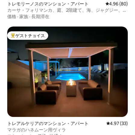
トレモリーノスのマンション・アパート
レビュー80件
4.96 (80)
カーサ・フォリマンカ、庭、2階建て、海、ジャグジー、映
画館
価格
·
家族
·
長期滞在
ゲストチョイス
大好評のゲストチョイスです。
トレアルケリアのマンション・アパート
レビュー33件
4.97 (33)
マラガのハネムーン用ヴィラ