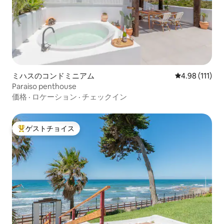
ミハスのコンドミニアム
レビュー111
4.98 (111)
Paraiso penthouse
価格
·
ロケーション
·
チェックイン
ゲストチョイス
大好評のゲストチョイスです。