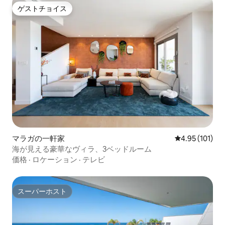
ゲストチョイス
ゲストチョイス
マラガの一軒家
レビュー101件
4.95 (101)
海が見える豪華なヴィラ、3ベッドルーム
価格
·
ロケーション
·
テレビ
スーパーホスト
スーパーホスト