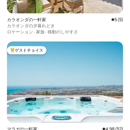
playa, silla/hamaca y sombrilla de playa
gratuitas. Cuna y trona gratuita bajo
petición. Limpieza gratuita una vez a la
semana para estancias superiores a 7
カラオンダの一軒家
レビュー
5 (5)
noches.
カラオンダの夕暮れどき
ロケーション
·
家族
·
移動のしやすさ
ゲストチョイス
大好評のゲストチョイスです。
マラガの一軒家
レビュー52件
4.98 (52)