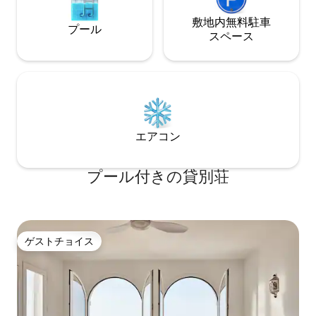
relajarte leyendo un libro o tomando un
AltaHomes * Self check-in via smartlock.
cóctel. El apartamento dispone de dos
* Flexible check-i
敷地内無料駐⁠車
プール
habitaciones con vistas al mar. Una de
standard hours. *
ス⁠ペ⁠ー⁠ス
ellas está completamente acristalada
accepted with ch
creando así un espacio amplio y
Always available 
luminoso. Tanto las cristaleras del salón
anything. To ensure the well-being of all
como las de las dos habitaciones
our guests and neig
disponen de estores opacos
smoke-free space.
automáticos para así crear privacidad
and rest, so we as
entre una zona y otra a la hora de
minimum after 10 
エアコン
dormir. Las dos camas de las
habitaciones son de 150x190 con buenos
colchones firmes y espuma viscolástica.
プール付きの貸別荘
Cada cama dispone de dos almohadas
viscolásticas y dos normales. El
apartamento cuenta con dos baños
completos, uno de ellos en suite. Las
duchas son a ras de suelo y el agua cae
ゲストチョイス
ゲストチョイス
desde el techo a modo de lluvia. Los
lavabos son de piedra natural. Hay una
zona de pufs ideal para relajarte viendo
la Smart TV con Netflix. Podrás ver todos
los canales de televisión de tu país.
También puedes sacar la TV de la pared y