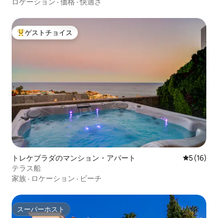
ロケーション
·
価格
·
快適さ
ゲストチョイス
大好評のゲストチョイスです。
トレケブラダのマンション・アパート
レビュー1
5 (16)
テラス船
家族
·
ロケーション
·
ビーチ
スーパーホスト
スーパーホスト