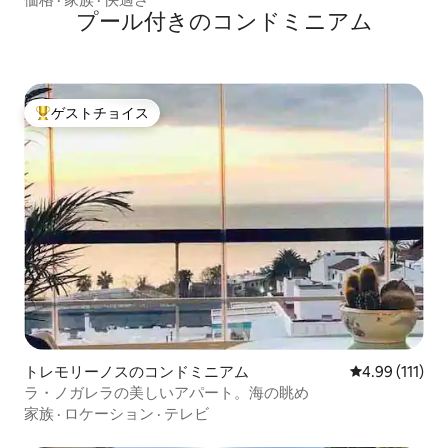
プール付きのコンドミニアム
ゲストチョイス
大好評のゲストチョイスです。
トレモリーノスのコンドミニアム
レビュー111
4.99 (111)
ラ・ノガレラの美しいアパート。海の眺め
家族
·
ロケーション
·
テレビ