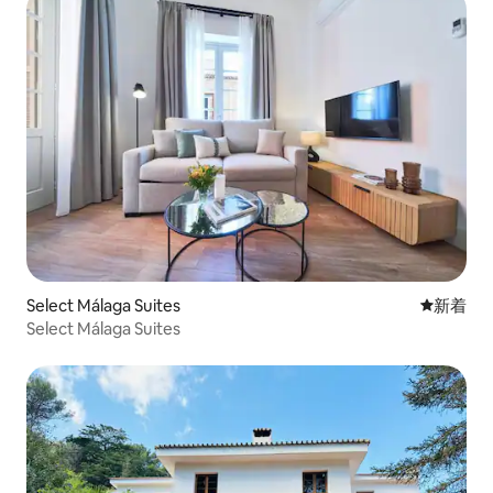
Select Málaga Suites
新しい宿
新着
Select Málaga Suites