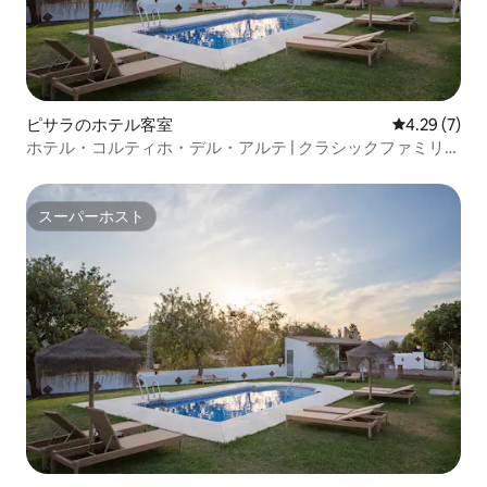
ピサラのホテル客室
レビュー7件
4.29 (7)
ホテル・コルティホ・デル・アルテ | クラシックファミリー
デュプレックス
スーパーホスト
スーパーホスト