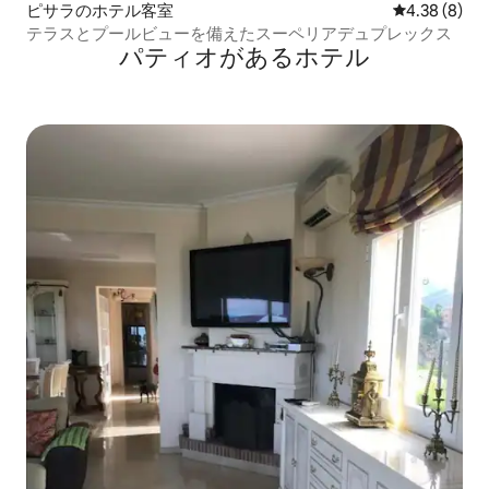
ピサラのホテル客室
レビュー8件
4.38 (8)
テラスとプールビューを備えたスーペリアデュプレックス
パティオがあるホ⁠テ⁠ル