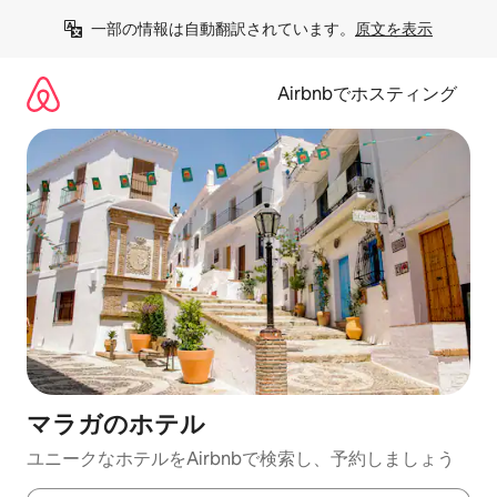
コ
一部の情報は自動翻訳されています。
原文を表示
ン
テ
ン
Airbnbでホスティング
ツ
に
ス
キ
ッ
プ
マラガのホ⁠テ⁠ル
ユニークなホ⁠テ⁠ル⁠をAirbnb⁠で検⁠索⁠し⁠、予⁠約し⁠ま⁠し⁠ょ⁠う