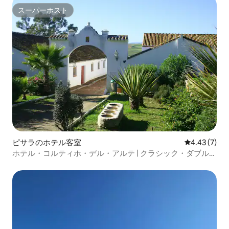
スーパーホスト
スーパーホスト
ピサラのホテル客室
レビュー7件
4.43 (7)
ホテル・コルティホ・デル・アルテ | クラシック・ダブルル
ーム