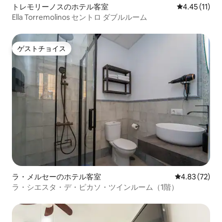
トレモリーノスのホテル客室
レビュー11件
4.45 (11)
Ella Torremolinos セントロ ダブルルーム
ゲストチョイス
ゲストチョイス
ラ・メルセーのホテル客室
レビュー72件
4.83 (72)
ラ・シエスタ・デ・ピカソ・ツインルーム（1階）