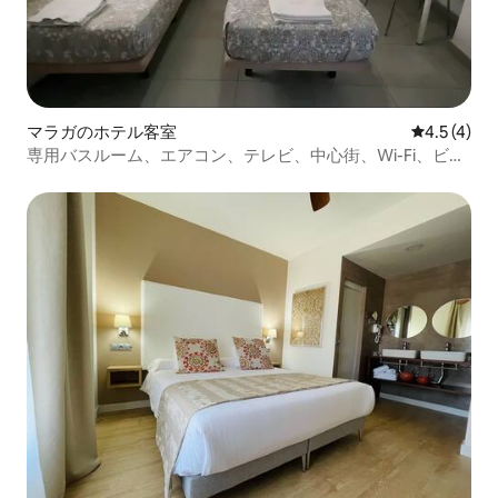
マラガのホテル客室
レビュー4
4.5 (4)
専用バスルーム、エアコン、テレビ、中心街、Wi-Fi、ビー
チまで1キロ