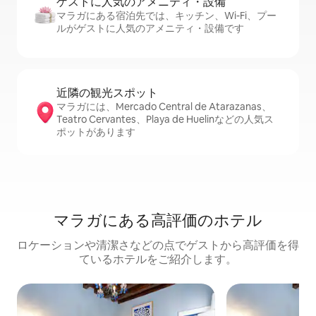
ゲストに人⁠気⁠のア⁠メ⁠ニ⁠テ⁠ィ・設⁠備
マラガにある宿泊先では、キッチン、Wi-Fi、プー
ルがゲストに人気のアメニティ・設備です
近隣の観光ス⁠ポ⁠ッ⁠ト
マラガには、Mercado Central de Atarazanas、
Teatro Cervantes、Playa de Huelinなどの人気ス
ポットがあります
マラガにある高⁠評⁠価⁠のホ⁠テ⁠ル
ロケーションや清潔さなどの点でゲストから高評価を得
ているホテルをご紹介します。