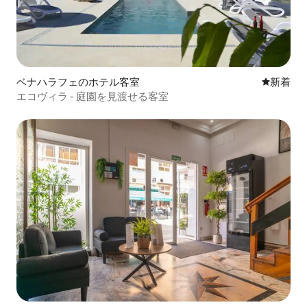
ベナハラフェのホテル客室
新しい宿
新着
エコヴィラ - 庭園を見渡せる客室