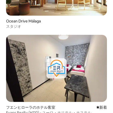
Ocean Drive Málaga
スタジオ
フエンヒローラのホテル客室
新しい宿
新着
Evans Realty (H110) - ユーロ・ホリテル・ホステル