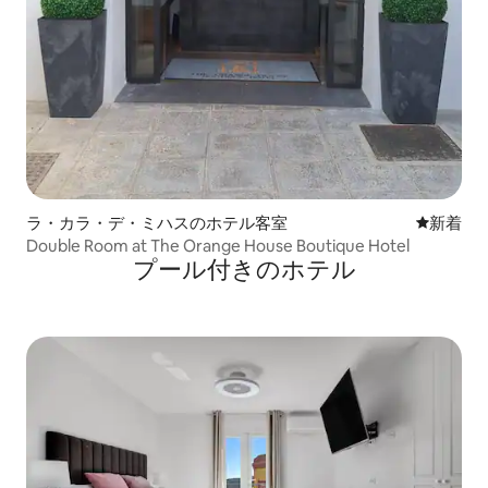
ラ・カラ・デ・ミハスのホテル客室
新しい宿
新着
Double Room at The Orange House Boutique Hotel
プール付きのホ⁠テ⁠ル