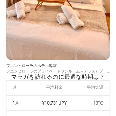
フエンヒローラのホテル客室
フエンヒローラのプライベートワンルーム – テラスとプー
マラガを訪⁠れ⁠るの⁠に最⁠適⁠な時⁠期⁠は⁠？
ル
月
平均料金
平均気温
1月
¥10,731 JPY
13°C