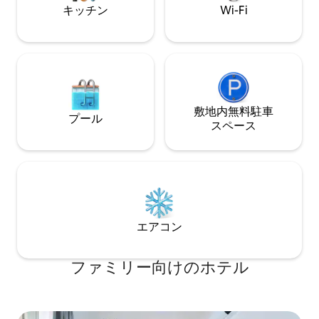
キッチン
Wi-Fi
敷地内無料駐⁠車
プール
ス⁠ペ⁠ー⁠ス
エアコン
ファミリー向⁠け⁠のホ⁠テ⁠ル