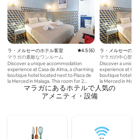
ラ・メルセーのホテル客室
レビュー6件、5つ星中4.5
4.5 (6)
ラ・メルセーのホ
マラガの素敵なワンルーム
マラガの中心部に
Discover a unique accommodation
Discover a uniqu
experience at Casa de Alma, a charming
experience at Cas
boutique hotel located next to Plaza de
boutique hotel loc
la Merced in Malaga. This room for 2
la Merced in Malag
マラガにあるホ⁠テ⁠ル⁠で人⁠気⁠の
people offers you comfort and charm in
people offers you
a stately house over 200 years old.
a stately house ov
ア⁠メ⁠ニ⁠テ⁠ィ⁠・設⁠備
Equipped with a double bed, TV, air
Equipped with a do
conditioning and a small fridge, you will
conditioning and a 
find everything you need for a relaxing
find everything yo
stay. Book now and let yourself be
stay. Book now and
enveloped by the charm of Casa de
enveloped by the 
Alma in Malaga.
Alma in Malaga.