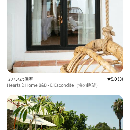
ミハスの個室
レビュー3
5.0 (3)
Hearts & Home B&B - El Escondite（海の眺望）