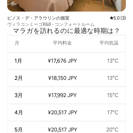
ピノス・デ・アラウリンの個室
レビュー3
5.0 (3)
ヴィラコンミーゴB&B - コンフォートルーム
マラガを訪⁠れ⁠るの⁠に最⁠適⁠な時⁠期⁠は⁠？
月
平均料金
平均気温
1月
¥17,676 JPY
13°C
2月
¥18,150 JPY
13°C
3月
¥17,992 JPY
15°C
4月
¥20,517 JPY
17°C
5月
¥20,517 JPY
20°C