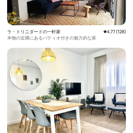
ラ・トリニダードの一軒家
レビュー128件
4.77 (128)
本物の近隣にあるパティオ付きの魅力的な家