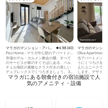
ゲストチョイス
ゲストチョイス
マラガのマンション・アパー
レビュー40件、5つ星中4.98
4.98 (40)
マラガのマンショ
ト
ト
Picú Home - マラガ中心部のアパートメ
Oliva Apartments
ント...
Apartme...
市場やデル・カルメン教会の隣、すべて
当アパートメント
のサービスが家のすぐそばにある、ペル
うにくつろげるよ
チェル地区の素敵なテラス付きの美しい
えたユニークで居
デュプレックスでくつろぎましょう。 3ベ
します。デザイナ
マラガにある朝食付きの宿泊施設で人
ッドルームと素敵なテラスを備えたこの
たスタイルで装飾
美しいデュプレックスに滞在して、マラ
ィテールがあふれています
気のアメニティ・設備
ガでのご滞在をさらにお楽しみくださ
れたアパートメン
い。 通りに面したバルコニーのある居心
コンとクローゼッ
地の良いリビングで、快適な3人掛けソフ
無料 Wi-Fi、食
ァに寄りかかってリラックスできます。
ン、電子レンジ、
少しリラックスしたい場合は、スマート
ソファベッド、テ