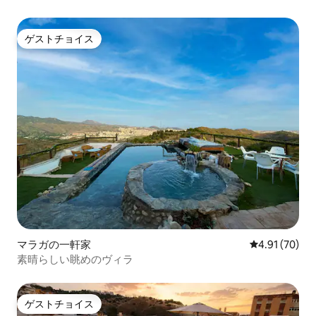
す。 屋上の素敵なテラスをお見逃しな
く。日差しを浴びながら休むことができ
ます。 Wi-Fi 接続があるので、問題なくイ
ゲストチョイス
ゲストチョイス
ンターネットを利用できます。ドラマを
見たり、写真を共有したり、家族とビデ
オ通話で話したり、どうしても仕事をし
なければならない場合には仕事をしたり
できます。 また、家全体にセントラル エ
アコンとセントラル ヒーターが設置され
ているため、夏の暑さや冬の寒さを心配
する必要はありません。 アパートメント
には、洗剤と柔軟剤を1回分用意しておき
ますので、購入の心配はありません。 -
家を出る前に軽い朝食を無料で提供して
います。お好きなときに、お好きなよう
にお楽しみいただけるように、すべてが
揃ったバスケットをご用意しておりま
す。朝食には、牛乳、コーヒー、ハーブ
マラガの一軒家
レビュー70件
4.91 (70)
ティー、パン、オイル、バター、ジャ
素晴らしい眺めのヴィラ
ム、お菓子が含まれます。アレルギーや
不耐性がある場合は、ご到着の48時間前
までにお知らせください。 ご注意： 施設
の一部の要素は、写真と多少異なる場合
ゲストチョイス
ゲストチョイス
があります。 - 現行の規制に基づき、す