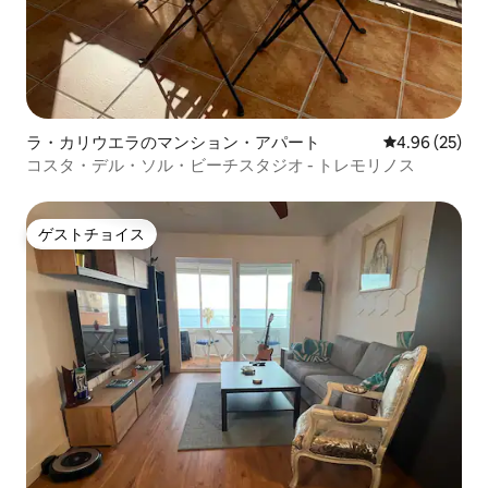
ラ・カリウエラのマンション・アパート
レビュー25件
4.96 (25)
コスタ・デル・ソル・ビーチスタジオ - トレモリノス
ゲストチョイス
ゲストチョイス