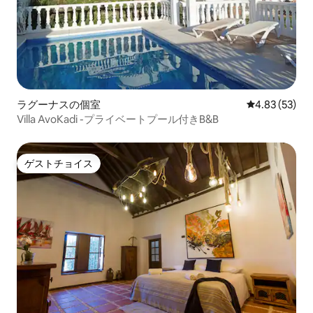
ラグーナスの個室
レビュー53件
4.83 (53)
Villa AvoKadi -プライベートプール付きB&B
ゲストチョイス
ゲストチョイス