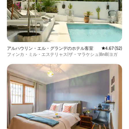
アルハウリン・エル・グランデのホテル客室
レビュー52件
4.67 (52)
フィンカ・ミル・エステリャス|ザ・マラケシュ|BnB|ヨガ