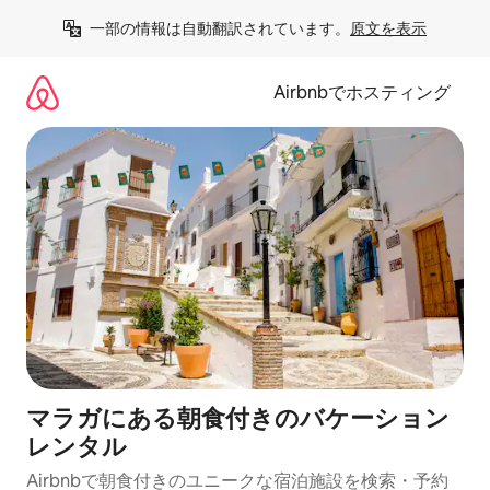
コ
一部の情報は自動翻訳されています。
原文を表示
ン
テ
ン
Airbnbでホスティング
ツ
に
ス
キ
ッ
プ
マラガにある朝食付きのバケーション
レンタル
Airbnbで朝食付きのユニークな宿泊施設を検索・予約