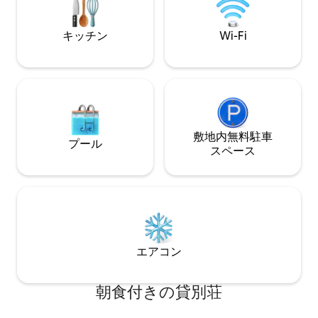
テレビがあり、あらゆるコンテンツ プラ
てお客様の快適さ
ットフォームのアカウントに接続できま
掃用品のフルセッ
す。 キッチンはリビングルームに統合さ
にくつろげるため
キッチン
Wi-Fi
れており、滞在中に料理をする場合に必
ています。 宿泊施設にはエアコン、設備
要なものがすべて揃っています。冷蔵
の整ったキッチン
庫、冷凍庫、ガスコンロ、電子レンジ、
薄型テレビ、シャ
ネスプレッソコーヒーメーカー、トース
ーム、無料のバス
ター、電気ケトル、そして必要な調理器
イヤーがあります。 冷蔵庫、食器
具がすべて揃っています。ご要望に応じ
機、オーブン、コ
て、ハンドミキサーをご用意しておりま
スター、その他の
す（在庫状況によります）。食事用にダ
敷地内無料駐⁠車
ます。また、各ゲ
プール
イニングテーブルと椅子があります。 休
用および食器用の
ス⁠ペ⁠ー⁠ス
憩の時間になったら、1 階にダブルベッド
ます。
(150 x 190 cm) がある寝室と、シングルベ
ッド (105 x 190 cm) があるもう 1 つの寝室
があります。２階には、80x190cmのシ
ングルベッドがある３つ目の寝室があり
ます。また、リビングのソファを使用す
る必要がある場合は、140x190cm のベッ
エアコン
ドに変えることができます。 各階にバス
ルームがあり、快適なレインシャワー、
ヘアドライヤー、タオル、石鹸、バスジ
朝食付きの貸別荘
ェル、シャンプーが用意されています。2
階のバスルームはお部屋の中にありま