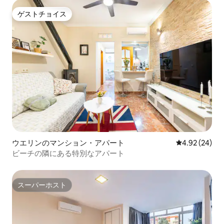
ゲストチョイス
ゲストチョイス
ウエリンのマンション・アパート
レビュー24件
4.92 (24)
ビーチの隣にある特別なアパート
スーパーホスト
スーパーホスト