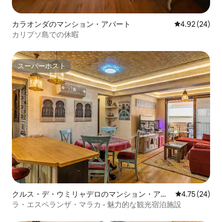
カラオンダのマンション・アパート
レビュー24件
4.92 (24)
カリプソ島での休暇
スーパーホスト
スーパーホスト
クルス・デ・ウミリャデロのマンション・アパ
レビュー24件
4.75 (24)
ート
ラ・エスペランザ・マラカ - 魅力的な観光宿泊施設