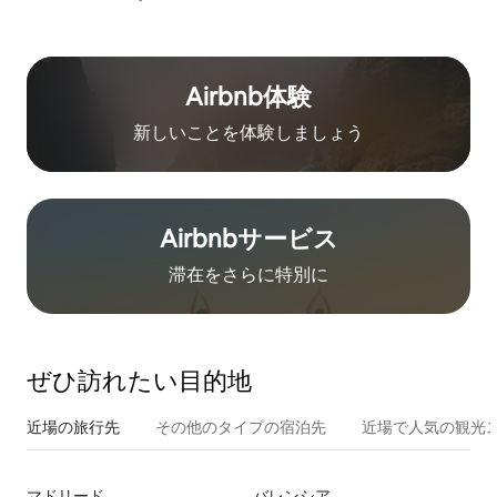
Airbnb体験
新しいことを体験しましょう
Airbnb⁠サ⁠ー⁠ビ⁠ス
滞在をさ⁠ら⁠に特⁠別⁠に
ぜひ訪⁠れ⁠た⁠い目⁠的⁠地
近場の旅行先
その他のタ⁠イ⁠プ⁠の宿⁠泊⁠先
近場で人気の観光
マドリード
バレンシア