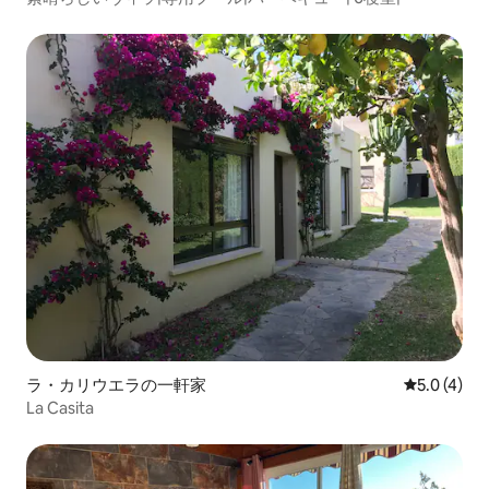
ラ・カリウエラの一軒家
レビュー4
5.0 (4)
La Casita