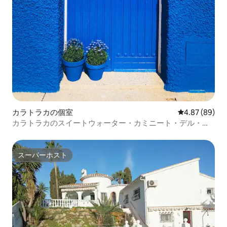
カラトラカの個室
レビュー89件
4.87 (89)
カラトラカのスイートウォーター・カミニート・デル・レ
イ
スーパーホスト
スーパーホスト