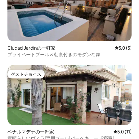
べてのゲストの個人情報を当局に通知す
る必要があります。そのため、ご予約確
定時にオンラインチェックインの情報を
お送りします。チェックイン当日まで
に、個人情報をご入力いただく必要があ
ります。オンラインチェックインが完了
すると、外部ドアの入室コードとアパー
トメントのドアの入室コードが届きま
Ciudad Jardínの一軒家
レビュー5
5.0 (5)
す。 - 3 戸以上のアパートメントのご予約
プライベートプール＆朝食付きのモダンな家
には、追加料金および特別条件が適用さ
れる場合があります。ご予約確定時に、
保証金のお支払いをお願いしておりま
ゲストチョイス
す。 - グループ予約および/または混雑時
ゲストチョイス
の予約の場合、到着時にアパートメント
ごとに 200 ユーロの損害保証金が請求さ
れます。現金でお支払いいただき、チェ
ックアウト時にお部屋の確認後、返金い
たします。
ベナルマデナの一軒家
レビュー11
5.0 (11)
素晴らしいヴィラ|専用プール|バーベキュー| 6寝室|