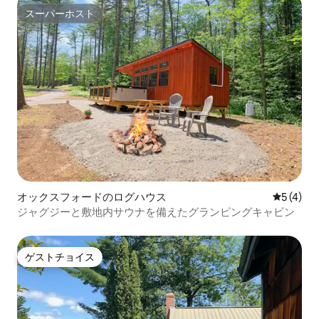
スーパーホスト
スーパーホスト
オックスフォードのログハウス
レビュー
5 (4)
ジャグジーと敷地内サウナを備えたグランピングキャビン
ゲストチョイス
ゲストチョイス