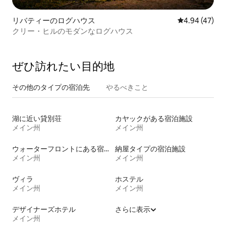
リバティーのログハウス
レビュー47件
4.94 (47)
クリー・ヒルのモダンなログハウス
ぜひ訪⁠れ⁠た⁠い目⁠的⁠地
その他のタ⁠イ⁠プ⁠の宿⁠泊⁠先
やるべきこと
湖に近い貸別荘
カヤックがある宿泊施設
メイン州
メイン州
ウォーターフロントにある宿泊施設
納屋タイプの宿泊施設
メイン州
メイン州
ヴィラ
ホステル
メイン州
メイン州
デザイナーズホテル
さらに表示
メイン州