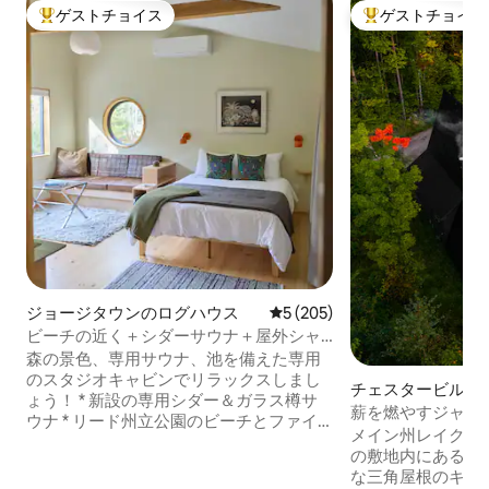
ゲストチョイス
ゲストチョイス
大好評のゲストチョイスです。
大好評のゲストチ
ジョージタウンのログハウス
レビュー205件、5つ星中5つ
5 (205)
ビーチの近く＋シダーサウナ＋屋外シャ
ワー＋池＋ファイヤーピット
森の景色、専用サウナ、池を備えた専用
のスタジオキャビンでリラックスしまし
チェスタービルの
ょう！ * 新設の専用シダー＆ガラス樽サ
薪を燃やすジャグ
ウナ * リード州立公園のビーチとファイ
ドのログハウス。
メイン州レイクリ
ブ・アイランドまで数分🦞 * 焚き火台 * 屋
の敷地内にある、
外シャワールーム * レイン・シャワーと
な三角屋根のキャ
床暖房付きのバスルーム ＊エアコン・ヒ