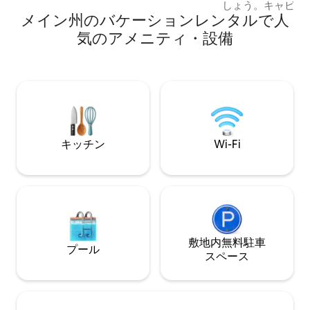
しょう。キャビン
ーター * テレビとレコードプレーヤー
メイン州のバケーションレンタルで人
すべてから遠く離
（レコード盤付き） * 高速Wi-Fi *スプルー
台と薪が含まれています。 
気のアメニティ・設備
ス・スタジオは、メイン州で最高のビー
ドキャビンを使用
チのひとつから道を下ったところにあ
人になります 薪を燃やすシダー材のジャ
る、8エーカーの敷地内にある2棟のキャ
グジー - リラッ
ビンのうちの1棟です！キャビンは150フ
クな体験 近くに5つ以上の湖があり、美し
ィート離れており、プライバシーを確保
い水泳やカヤックが楽
するためのスクリーンと自然の景観で仕
ン全体に杉、コン
切られています。
トップ、杉/コン
外の焚き火台。ハ
キッチン
Wi-Fi
バーポンド。 敷地内にプライベート滑走
路（51ME）があ
敷地内無料駐⁠車
プール
ス⁠ペ⁠ー⁠ス