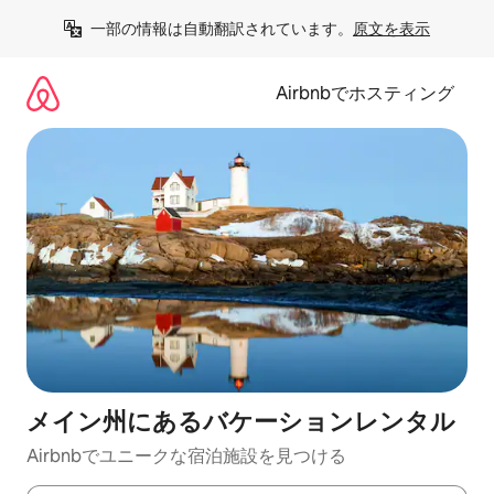
コ
一部の情報は自動翻訳されています。
原文を表示
ン
テ
ン
Airbnbでホスティング
ツ
に
ス
キ
ッ
プ
メイン州にあるバケーションレンタル
Airbnbでユニークな宿泊施設を見つける