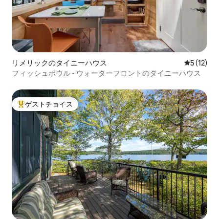
リメリックのタイニーハウス
レビュー1
5 (12)
フィッシュボウル - ウォーターフロントのタイニーハウス
ゲストチョイス
大好評のゲストチョイスです。