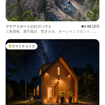
マチアスポートのログハウス
レビュー217件
4.98 (217)
三角屋根、露天風呂、焚き火台、オーシャンフロント、ペ
ット
ゲストチョイス
大好評のゲストチョイスです。