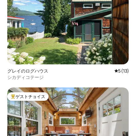
グレイのログハウス
レビュー1
5 (13)
シカディコテージ
ゲストチョイス
大好評のゲストチョイスです。