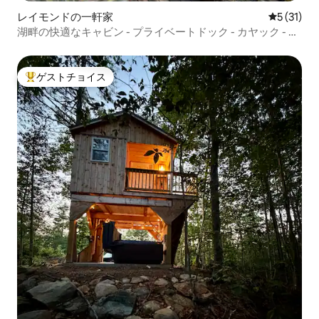
レイモンドの一軒家
レビュー3
5 (31)
湖畔の快適なキャビン - プライベートドック - カヤック - 焚
き火台
ゲストチョイス
大好評のゲストチョイスです。