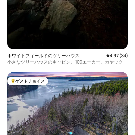
ホワイトフィールドのツリーハウス
レビュー34件
4.97 (34)
小さなツリーハウスのキャビン、100エーカー、カヤック
ゲストチョイス
大好評のゲストチョイスです。