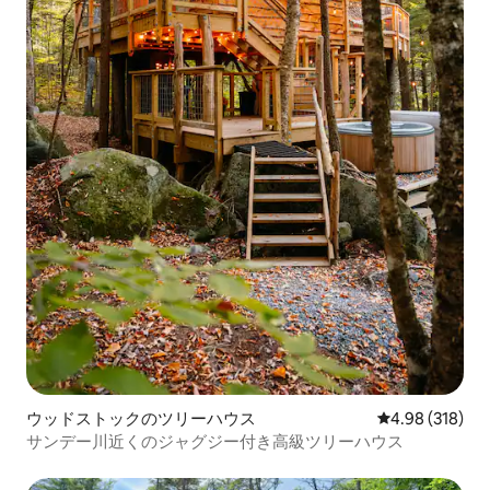
ウッドストックのツリーハウス
レビュー318件
4.98 (318)
サンデー川近くのジャグジー付き高級ツリーハウス