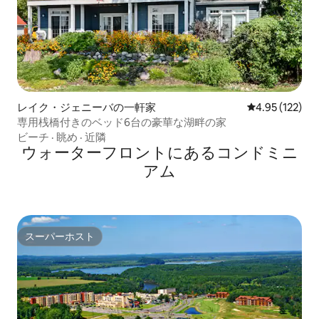
レイク・ジェニーバの一軒家
レビュー122件
4.95 (122)
専用桟橋付きのベッド6台の豪華な湖畔の家
ビーチ
·
眺め
·
近隣
ウォーターフロントにあるコンドミニ
アム
スーパーホスト
スーパーホスト