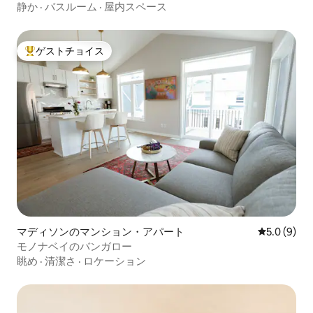
ベッドルーム
静か
·
バスルーム
·
屋内スペース
ゲストチョイス
大好評のゲストチョイスです。
マディソンのマンション・アパート
レビュー9
5.0 (9)
モノナベイのバンガロー
眺め
·
清潔さ
·
ロケーション