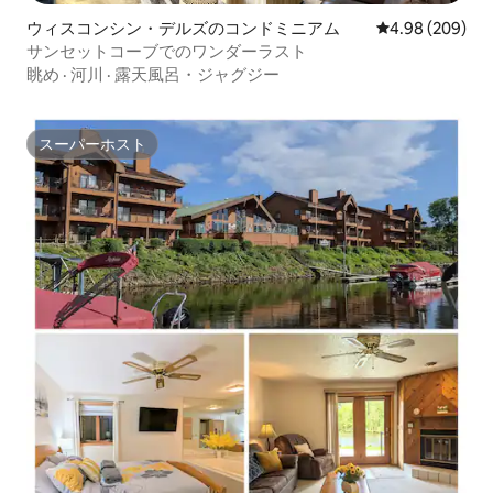
ウィスコンシン・デルズのコンドミニアム
レビュー209件
4.98 (209)
サンセットコーブでのワンダーラスト
眺め
·
河川
·
露天風呂・ジャグジー
スーパーホスト
スーパーホスト