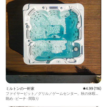
ミルトンの一軒家
レビュー116件
4.99 (116)
ファイヤーピット／グリル／ゲームセンター。秋の休暇は
ここから始まります。
眺め
·
ビーチ
·
間取り