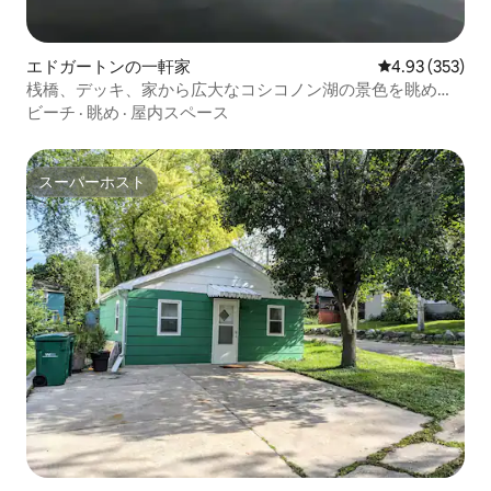
エドガートンの一軒家
レビュー353件
4.93 (353)
桟橋、デッキ、家から広大なコシコノン湖の景色を眺める
ことができます
ビーチ
·
眺め
·
屋内スペース
スーパーホスト
スーパーホスト