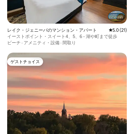
レイク・ジェニーバのマンション・アパート
レビュー21
5.0 (21)
イーストポイント・スイート4、5、6 - 湖や町まで徒歩
ビーチ
·
アメニティ・設備
·
間取り
ゲストチョイス
ゲストチョイス