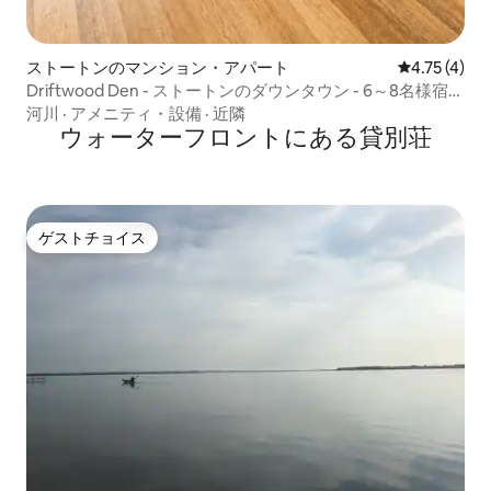
ストートンのマンション・アパート
レビュー4件
4.75 (4)
Driftwood Den - ストートンのダウンタウン - 6～8名様宿泊
可能
河川
·
アメニティ・設備
·
近隣
ウォーターフロントにある貸別荘
ゲストチョイス
ゲストチョイス