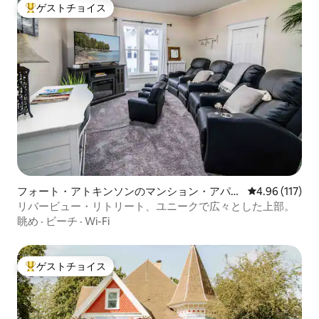
ゲストチョイス
大好評のゲストチョイスです。
フォート・アトキンソンのマンション・アパー
レビュー117件
4.96 (117)
ト
リバービュー・リトリート、ユニークで広々とした上部。
眺め
·
ビーチ
·
Wi-Fi
ゲストチョイス
大好評のゲストチョイスです。