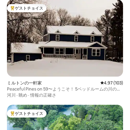
ゲストチョイス
大好評のゲストチョイスです。
ミルトンの一軒家
レビュー103件
4.97 (103)
Peaceful Pines on 59〜ようこそ！ 5ベッドルームの川の目
の前！
河川
·
眺め
·
情報の正確さ
ゲストチョイス
大好評のゲストチョイスです。