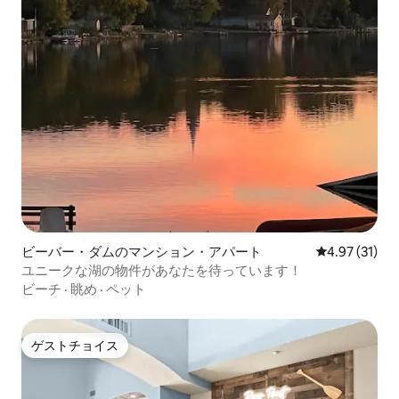
ビーバー・ダムのマンション・アパート
レビュー31件
4.97 (31)
ユニークな湖の物件があなたを待っています！
ビーチ
·
眺め
·
ペット
ゲストチョイス
ゲストチョイス