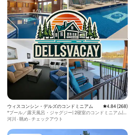
ウィスコンシン・デルズのコンドミニアム
レビュー268件
4.84 (268)
*プール／露天風呂・ジャグジー| 2寝室のコンドミニアム|ウ
ォーターフロント|ダウンタウン
河川
·
眺め
·
チェックアウト