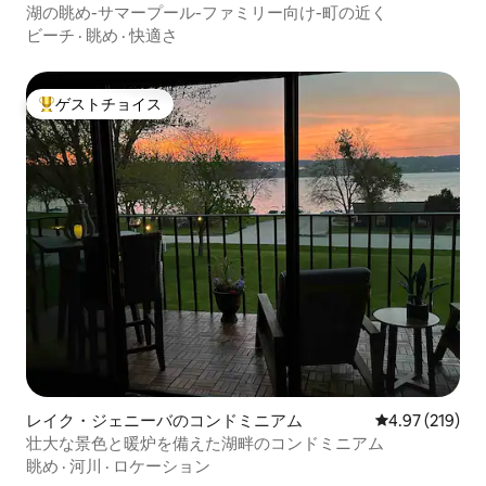
湖の眺め-サマープール-ファミリー向け-町の近く
ビーチ
·
眺め
·
快適さ
ゲストチョイス
大好評のゲストチョイスです。
レイク・ジェニーバのコンドミニアム
レビュー219件
4.97 (219)
壮大な景色と暖炉を備えた湖畔のコンドミニアム
眺め
·
河川
·
ロケーション