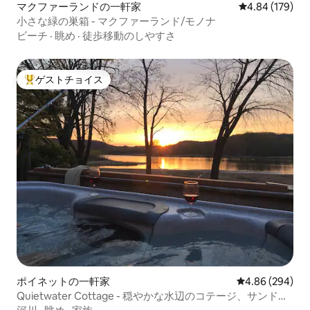
マクファーランドの一軒家
レビュー179件
4.84 (179)
小さな緑の巣箱 - マクファーランド/モノナ
ビーチ
·
眺め
·
徒歩移動のしやすさ
ゲストチョイス
大好評のゲストチョイスです。
ポイネットの一軒家
レビュー294件
4.86 (294)
Quietwater Cottage - 穏やかな水辺のコテージ、サンドバ
ー！