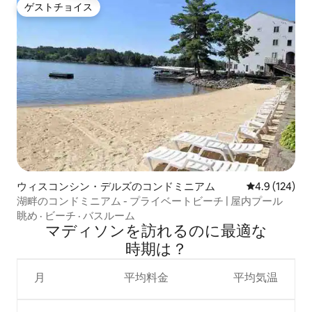
ゲストチョイス
ゲストチョイス
ウィスコンシン・デルズのコンドミニアム
レビュー124
4.9 (124)
湖畔のコンドミニアム - プライベートビーチ | 屋内プール
眺め
·
ビーチ
·
バスルーム
マディソンを訪⁠れ⁠るの⁠に最⁠適⁠な
時⁠期⁠は⁠？
月
平均料金
平均気温