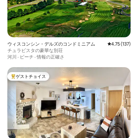
ウィスコンシン・デルズのコンドミニアム
レビュー137
4.75 (137)
チュラビスタの豪華な別荘
河川
·
ビーチ
·
情報の正確さ
ゲストチョイス
大好評のゲストチョイスです。