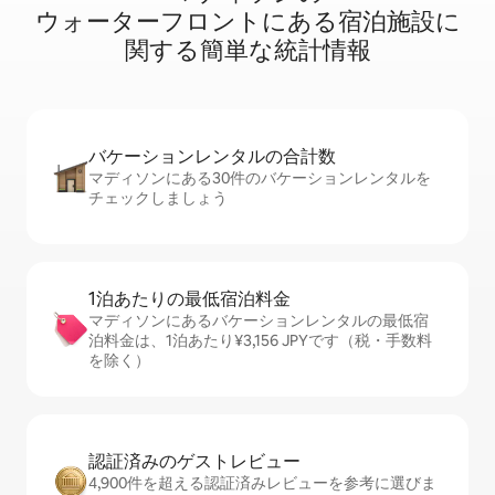
ウ⁠ォ⁠ー⁠タ⁠ー⁠フ⁠ロ⁠ン⁠ト⁠に⁠あ⁠る宿⁠泊⁠施⁠設⁠に
関⁠す⁠る簡⁠単⁠な統⁠計⁠情⁠報
バケーションレ⁠ン⁠タ⁠ル⁠の合⁠計⁠数
マディソンにある30件のバケーションレンタルを
チェックしましょう
1泊あたりの最⁠低⁠宿⁠泊⁠料⁠金
マディソンにあるバケーションレンタルの最低宿
泊料金は、1泊あたり¥3,156 JPYです（税・手数料
を除く）
認証済みのゲ⁠ス⁠ト⁠レ⁠ビ⁠ュ⁠ー
4,900件を超える認証済みレビューを参考に選びま