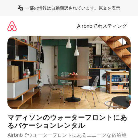
コ
一部の情報は自動翻訳されています。
原文を表示
ン
テ
ン
Airbnbでホスティング
ツ
に
ス
キ
ッ
プ
マディソンのウォーターフロントにあ
るバケーションレンタル
Airbnbでウォーターフロントにあるユニークな宿泊施