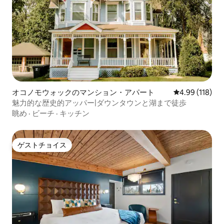
オコノモウォックのマンション・アパート
レビュー118件
4.99 (118)
魅力的な歴史的アッパー|ダウンタウンと湖まで徒歩
眺め
·
ビーチ
·
キッチン
ゲストチョイス
ゲストチョイス