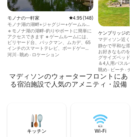
モノナの一軒家
レビュー148件、5つ星中4.95
4.95 (148)
モノナ湖の湖畔+ジャグジー+ゲームルー
ム+電気自動車充電器
🔹モノナ湖の湖畔-釣りやボートに簡単に
ケンブリッジのフ
アクセスできます 🔸ゲームルームには、
イ
マディソン近くの
ビリヤード台、パックマン、ムカデ、65
静かで平和な滞在
インチのスマートテレビ、ボードゲー
お好きなものをお選
ム、バーがあります 🔹キングサイズベッ
河川
·
眺め
·
ロケーション
グサイズベッド1台
ドのスイート、50インチのスマートテレ
＆4人用バスルーム
ビ、ウォークアウトのスライドドアから
ッド1台＋クイー
眺め
·
ビーチ
·
チェ
ホットタブへ 🔸ワインテイスティング、
マディソンのウォーターフロントにあ
ム2室で6名様まで
コーヒー、レストランまで車で1分 🔹モノ
の追加料金、支払
る宿泊施設で人気のアメニティ・設備
ナアイススケート場まで徒歩2分 🔸マディ
ご連絡ください） 
ソンのダウンタウンまで車で10分、空港
ランド馬がいる納
まで15分 🔴5マイル圏内には「コールセン
窓のすぐ外にいる
ター、ウィスコンシン大学マディソン
を覚ましましょう
校、キャンプ・ランドール・スタジア
の馬、そして唯一無二
ム、ステート・ストリート、国会議事
できる風光明媚な
堂、アリアント・エナジー・センター」
らわずか25分です
があります
ます。馬の訪問は
キッチン
Wi-Fi
します - 禁煙・