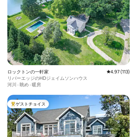
ロックトンの一軒家
レビュー113
4.97 (113)
リバーエッジのHDジェイムソンハウス
河川
·
眺め
·
暖房
ゲストチョイス
大好評のゲストチョイスです。