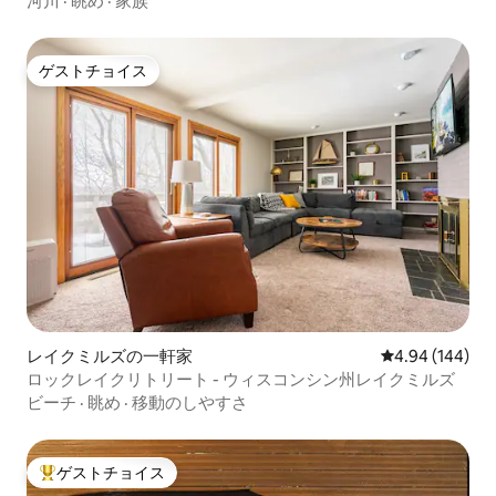
河川
·
眺め
·
家族
ゲストチョイス
ゲストチョイス
レイクミルズの一軒家
レビュー144件
4.94 (144)
ロックレイクリトリート - ウィスコンシン州レイクミルズ
ビーチ
·
眺め
·
移動のしやすさ
ゲストチョイス
大好評のゲストチョイスです。