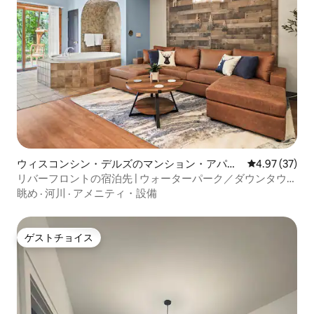
ウィスコンシン・デルズのマンション・アパー
レビュー37件
4.97 (37)
ト
リバーフロントの宿泊先 | ウォーターパーク／ダウンタウン
まで数分
眺め
·
河川
·
アメニティ・設備
ゲストチョイス
ゲストチョイス