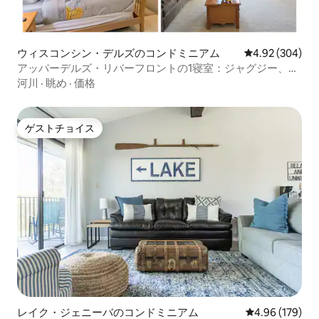
ウィスコンシン・デルズのコンドミニアム
レビュー304件
4.92 (304)
アッパーデルズ・リバーフロントの1寝室：ジャグジー、プ
ール、ホットタブ
河川
·
眺め
·
価格
ゲストチョイス
ゲストチョイス
レイク・ジェニーバのコンドミニアム
レビュー179件
4.96 (179)