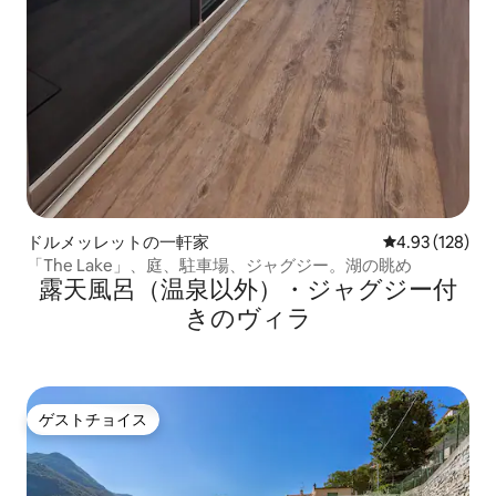
ドルメッレットの一軒家
レビュー128件
4.93 (128)
「The Lake」、庭、駐車場、ジャグジー。湖の眺め
露天風呂（温泉以外）・ジャグジー付
きのヴィラ
ゲストチョイス
ゲストチョイス