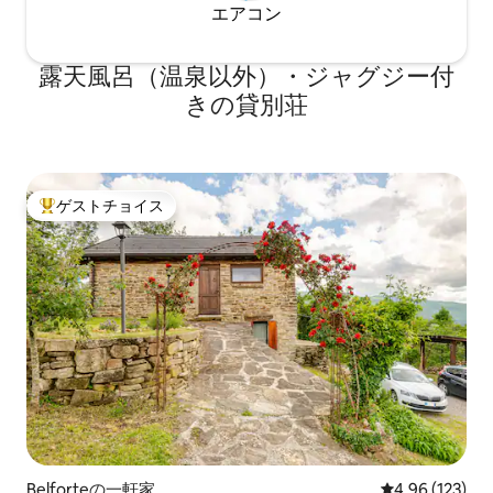
エアコン
露天風呂（温泉以外）・ジャグジー付
きの貸別荘
ゲストチョイス
大好評のゲストチョイスです。
Belforteの一軒家
レビュー123件
4.96 (123)