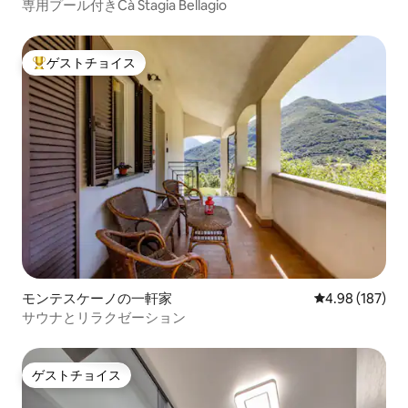
専用プール付きCà Stagia Bellagio
ゲストチョイス
大好評のゲストチョイスです。
モンテスケーノの一軒家
レビュー187件
4.98 (187)
サウナとリラクゼーション
ゲストチョイス
ゲストチョイス