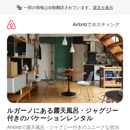
コ
一部の情報は自動翻訳されています。
原文を表示
ン
テ
ン
Airbnbでホスティング
ツ
に
ス
キ
ッ
プ
ルガーノにある露天風呂・ジャグジー
付きのバケーションレンタル
Airbnbで露天風呂・ジャグジー付きのユニークな宿泊