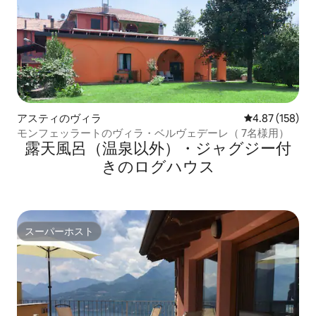
アスティのヴィラ
レビュー158件
4.87 (158)
モンフェッラートのヴィラ・ベルヴェデーレ（ 7名様用）
露天風呂（温泉以外）・ジャグジー付
きのログハウス
スーパーホスト
スーパーホスト