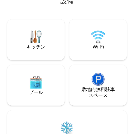
設備
01/05から30/09まで含まれています。オ
ています。 ジャグジー付きの庭。 観光ス
フシーズンは有料です） バーベキューエ
ポットのすぐ近くにあり
リア。この家は、キングサイズベッドと
Viandante（
シングルソファベッドを備えた寝室、シ
ンダンテ）のすぐ
ャワー付きバスルーム、デッキチェアと
す。エアコン完備。 CIRコード 09703
コーヒーテーブルを備えた別のプライベ
CNI-00025
ートガーデンを見下ろすキッチン付きリ
ビングエリアで構成されています。
キッチン
Wi-Fi
敷地内無料駐⁠車
プール
ス⁠ペ⁠ー⁠ス