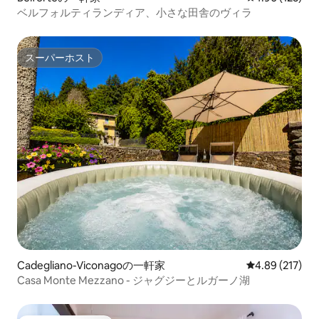
ベルフォルティランディア、小さな田舎のヴィラ
スーパーホスト
スーパーホスト
Cadegliano-Viconagoの一軒家
レビュー217件
4.89 (217)
Casa Monte Mezzano - ジャグジーとルガーノ湖