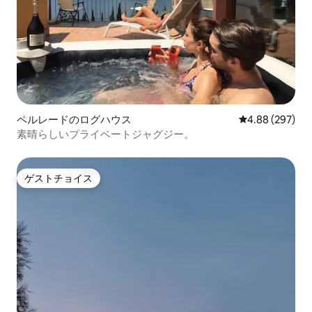
ペルレードのログハウス
レビュー297件
4.88 (297)
素晴らしいプライベートジャグジー。
ゲストチョイス
ゲストチョイス