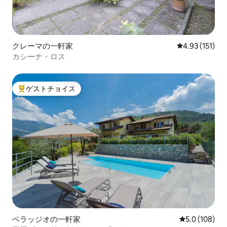
クレーマの一軒家
レビュー151
4.93 (151)
カシーナ・ロス
ゲストチョイス
大好評のゲストチョイスです。
ベラッジオの一軒家
レビュー108
5.0 (108)