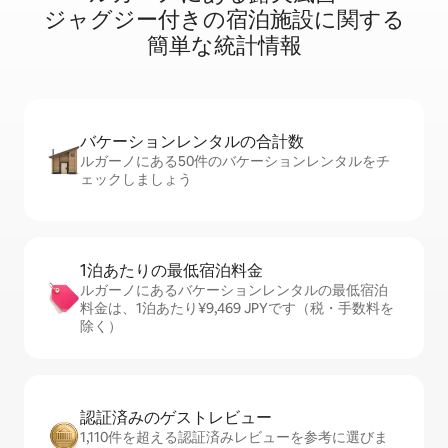
ジ⁠ャ⁠グ⁠ジ⁠ー⁠付⁠き⁠の宿⁠泊⁠施⁠設⁠に関⁠す⁠る
簡⁠単⁠な統⁠計⁠情⁠報
バケーションレ⁠ン⁠タ⁠ル⁠の合⁠計⁠数
ルガーノにある50件のバケーションレンタルをチ
ェックしましょう
1泊あたりの最⁠低⁠宿⁠泊⁠料⁠金
ルガーノにあるバケーションレンタルの最低宿泊
料金は、1泊あたり¥9,469 JPYです（税・手数料を
除く）
認証済みのゲ⁠ス⁠ト⁠レ⁠ビ⁠ュ⁠ー
1,110件を超える認証済みレビューを参考に選びま