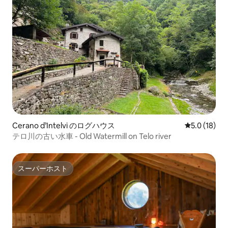
Cerano d’Intelvi のログハウス
レビュー18
5.0 (18)
テロ川の古い水車 - Old Watermill on Telo river
スーパーホスト
スーパーホスト