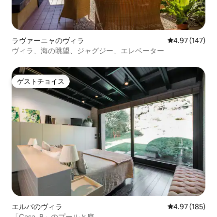
ラヴァーニャのヴィラ
レビュー147件
4.97 (147)
ヴィラ、海の眺望、ジャグジー、エレベーター
ゲストチョイス
ゲストチョイス
エルバのヴィラ
レビュー185件
4.97 (185)
「Casa_B」のプールと庭