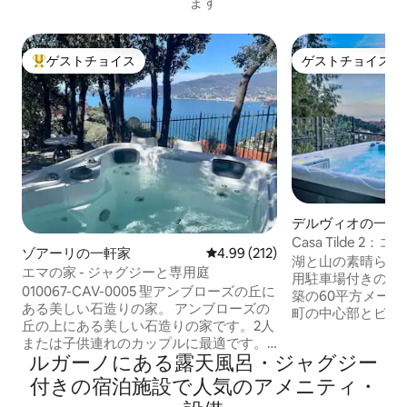
ます
ゲストチョイス
ゲストチョイス
大好評のゲストチョイスです。
ゲストチョイス
デルヴィオの一軒
Casa Tilde 
ゾアーリの一軒家
レビュー212件、5つ星中4.99
4.99 (212)
湖と山の素晴らし
エマの家 - ジャグジーと専用庭
用駐車場付きの一
010067-CAV-0005 聖アンブローズの丘に
築の60平方メー
ある美しい石造りの家。 アンブローズの
町の中心部とビー
丘の上にある美しい石造りの家です。2人
しています。ダブ
または子供連れのカップルに最適です。
ド付きのリビング
ルガーノにある露天風呂・ジャグジー
専用アクセスと駐車場。 ポルトフィーノ
ン、コモ湖が見え
を見下ろす4人乗りのジャグジーを備えた
付きの宿泊施設で人気のアメニティ・
コニー付きのダブ
壮大な専用グローブ。 （ジャグジーは
ワー付きのバスル