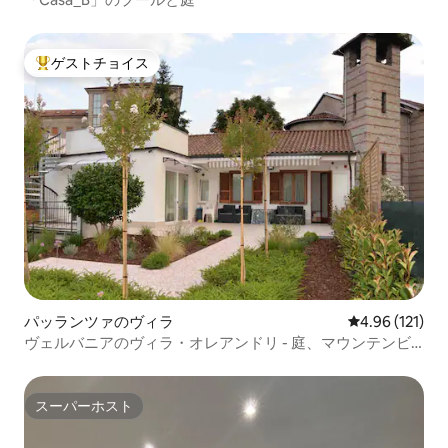
ゲストチョイス
大好評のゲストチョイスです。
パッランツァのヴィラ
レビュー121件
4.96 (121)
ヴェルバニアのヴィラ・オレアンドリ - 庭、マウンテンビ
ュー
スーパーホスト
スーパーホスト