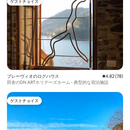
ゲストチョイス
ゲストチョイス
ブレーヴィオのログハウス
レビュー78件
4.82 (78)
田舎のDN ARTホリデーズホーム - 典型的な宿泊施設
ゲストチョイス
ゲストチョイス