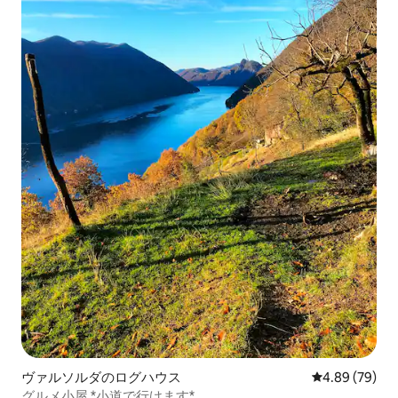
ヴァルソルダのログハウス
レビュー79件
4.89 (79)
グルメ小屋 *小道で行けます*