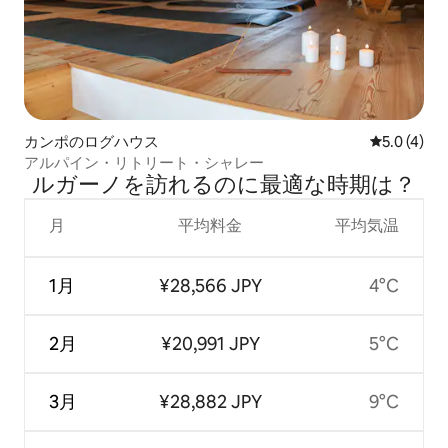
カンポのログハウス
レビュー4
5.0 (4)
アルパイン・リトリート・シャレー
ルガーノを訪⁠れ⁠るの⁠に最⁠適⁠な時⁠期⁠は⁠？
月
平均料金
平均気温
1月
¥28,566 JPY
4°C
2月
¥20,991 JPY
5°C
3月
¥28,882 JPY
9°C