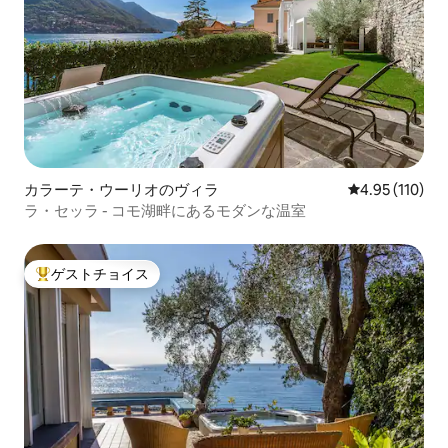
カラーテ・ウーリオのヴィラ
レビュー110件
4.95 (110)
ラ・セッラ - コモ湖畔にあるモダンな温室
ゲストチョイス
大好評のゲストチョイスです。