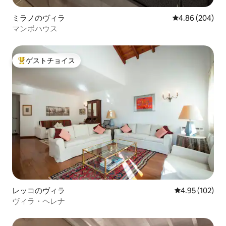
ミラノのヴィラ
レビュー204件
4.86 (204)
マンボハウス
ゲストチョイス
大好評のゲストチョイスです。
レッコのヴィラ
レビュー102件
4.95 (102)
ヴィラ・ヘレナ