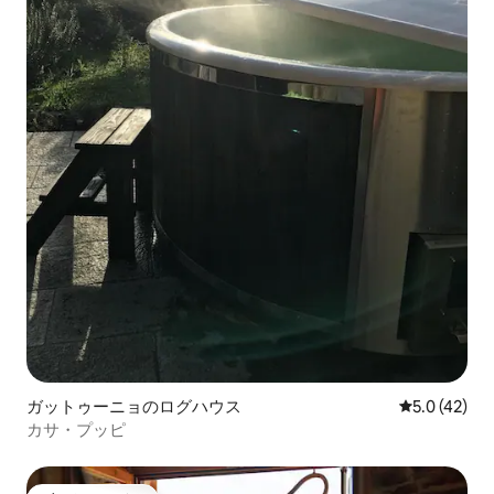
ガットゥーニョのログハウス
レビュー42
5.0 (42)
カサ・プッピ