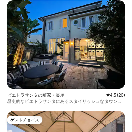
ピエトラサンタの町家・長屋
レビュー20
4.5 (20)
歴史的なピエトラサンタにあるスタイリッシュなタウンハ
ウス
ゲストチョイス
ゲストチョイス