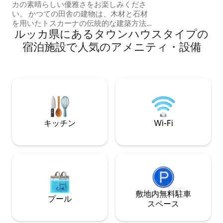
カの素晴らしい優雅さをお楽しみくださ
り、家族連れ、カ
い。 かつての田舎の建物は、木材と石材
お客様に最適です
を用いたトスカーナの伝統的な建築方法
イズの車を1台駐
ルッカ県にあるタウンハウスタイプの
で建てられ、ルッカの歴史地区から徒歩
数分（徒歩10分）の場所にあります。 内
宿泊施設で人気のアメニティ・設備
部はアイコニックなデザインの家具で装
飾されています。また、エアコン、ジャ
グジー、キッチン、ファイバーWi-Fiな
ど、多くのサービスをご利用いただけま
す。 2つのダブルベッドルームには、それ
ぞれ専用バスルームがあり、庭には日光
浴用のテラスとブドウ園があり、昼食を
楽しむことができます。自転車2台
キッチン
Wi-Fi
敷地内無料駐⁠車
プール
ス⁠ペ⁠ー⁠ス