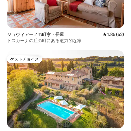
ジョヴィアーノの町家・長屋
レビュー62件
4.85 (62)
トスカーナの丘の町にある魅力的な家
ゲストチョイス
ゲストチョイス