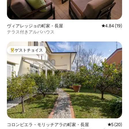
ヴィアレッジョの町家・長屋
レビュー19件
4.84 (19)
テラス付きアルバハウス
ゲストチョイス
大好評のゲストチョイスです。
コロンビエラ・モリッチアラの町家・長屋
レビュー2
5 (20)