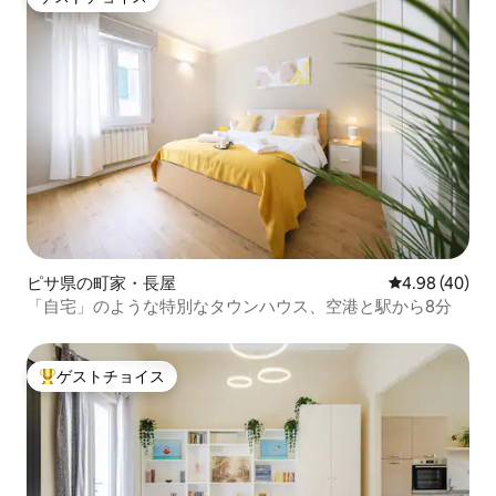
ゲストチョイス
ピサ県の町家・長屋
レビュー40件
4.98 (40)
「自宅」のような特別なタウンハウス、空港と駅から8分
ゲストチョイス
大好評のゲストチョイスです。