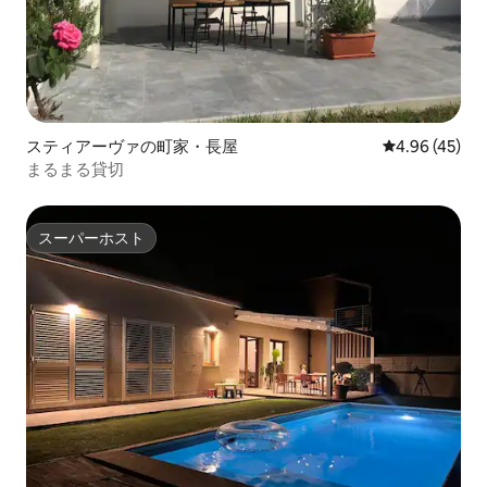
スティアーヴァの町家・長屋
レビュー45件
4.96 (45)
まるまる貸切
スーパーホスト
スーパーホスト