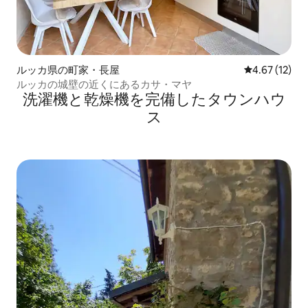
ルッカ県の町家・長屋
レビュー12件
4.67 (12)
ルッカの城壁の近くにあるカサ・マヤ
洗濯機と乾燥機を完備したタウンハウ
ス