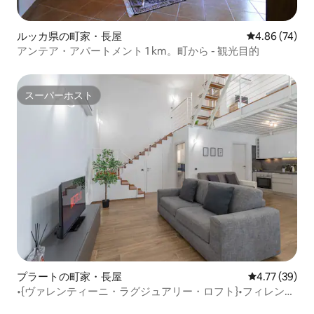
ルッカ県の町家・長屋
レビュー74件
4.86 (74)
アンテア・アパートメント 1 km。町から - 観光目的
スーパーホスト
スーパーホスト
プラートの町家・長屋
レビュー39件
4.77 (39)
•{ヴァレンティーニ・ラグジュアリー・ロフト}•フィレンツ
ェ駅から電車で18分