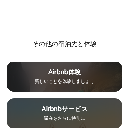
その他の宿⁠泊⁠先と体⁠験
Airbnb体験
新しいことを体験しましょう
Airbnb⁠サ⁠ー⁠ビ⁠ス
滞在をさ⁠ら⁠に特⁠別⁠に