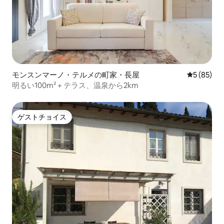
モンスンマーノ・テルメの町家・長屋
レビュー8
5 (85)
明るい100m² + テラス、温泉から2km
ゲストチョイス
ゲストチョイス