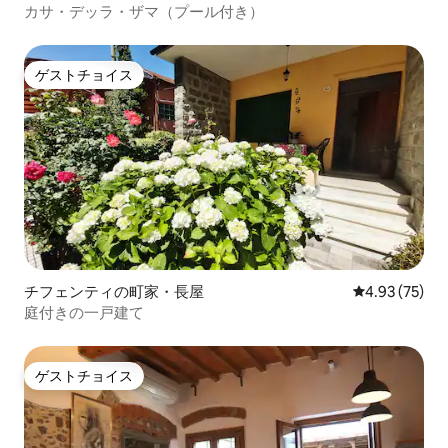
カサ・デッラ・ザマ（プール付き）
ゲストチョイス
ゲストチョイス
チフェンティの町家・長屋
レビュー75件
4.93 (75)
庭付きの一戸建て
ゲストチョイス
ゲストチョイス