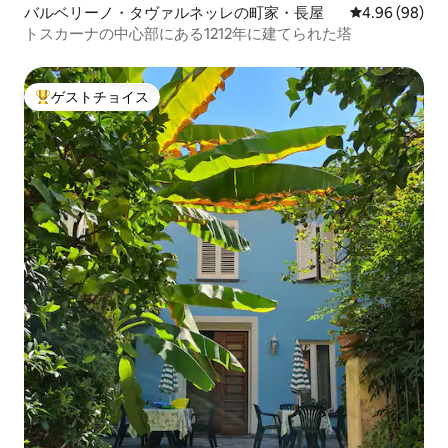
バルベリーノ・タヴァルネッレの町家・長屋
レビュー98件
4.96 (98)
トスカーナの中心部にある1212年に建てられた塔
ゲストチョイス
大好評のゲストチョイスです。