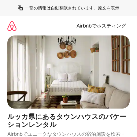
コ
一部の情報は自動翻訳されています。
原文を表示
ン
テ
ン
Airbnbでホスティング
ツ
に
ス
キ
ッ
プ
ルッカ県にあるタウンハウスのバケー
ションレンタル
Airbnbでユニークなタウンハウスの宿泊施設を検索・