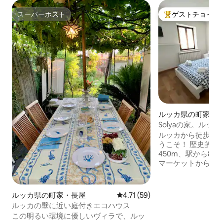
スーパーホスト
ゲストチョイス
スーパーホスト
大好評のゲストチ
ルッカ県の町家・
Solyaの家。ルッ
パート
ルッカから徒歩で
うこそ！ 歴史的
450m、駅から8
マーケットから徒
この宿泊施設は、
り、ルッカ・サマ
ルッカ・コミック
ルッカ県の町家・長屋
レビュー59件、5つ星中4.71
4.71 (59)
に最適です。 ダブ
ルッカの壁に近い庭付きエコハウス
スルーム2室、設
この明るい環境に優しいヴィラで、ルッ
心地の良いリビン