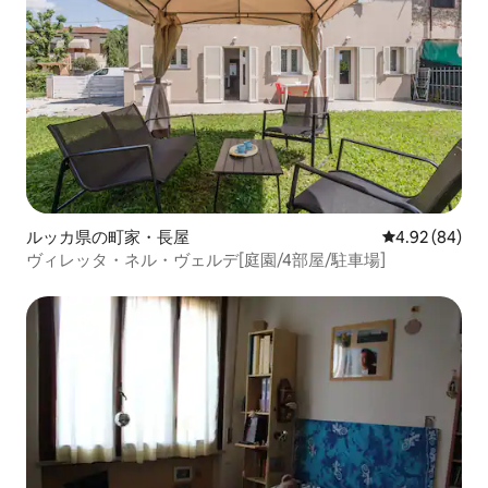
ルッカ県の町家・長屋
レビュー84件
4.92 (84)
ヴィレッタ・ネル・ヴェルデ[庭園/4部屋/駐車場]