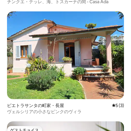
チンクエ・テッレ、海、トスカーナの間 - Casa Ada
ピエトラサンタの町家・長屋
レビュー
5 (3)
ヴェルシリアの小さなピンクのヴィラ
ゲストチョイス