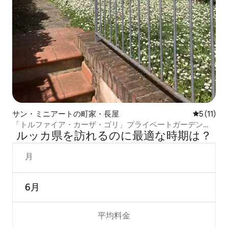
サン・ミニアートの町家・長屋
レビュー1
5 (11)
「トルファイア・カーザ・ゴリ」プライベートガーデン付
ルッカ県を訪⁠れ⁠るの⁠に最⁠適⁠な時⁠期⁠は⁠？
き！
月
6月
平均料金