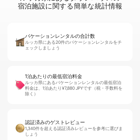
宿⁠泊⁠施⁠設⁠に関⁠す⁠る簡⁠単⁠な統⁠計⁠情⁠報
バケーションレ⁠ン⁠タ⁠ル⁠の合⁠計⁠数
ルッカ県にある20件のバケーションレンタルをチ
ェックしましょう
1泊あたりの最⁠低⁠宿⁠泊⁠料⁠金
ルッカ県にあるバケーションレンタルの最低宿泊
料金は、1泊あたり¥7,880 JPYです（税・手数料を
除く）
認証済みのゲ⁠ス⁠ト⁠レ⁠ビ⁠ュ⁠ー
1,340件を超える認証済みレビューを参考に選びま
しょう