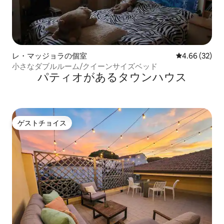
レ・マッジョラの個室
レビュー32件
4.66 (32)
小さなダブルルーム/クイーンサイズベッド
パティオがあるタウンハウス
ゲストチョイス
ゲストチョイス