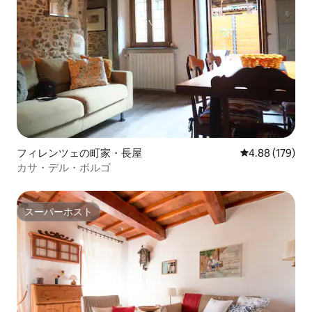
フィレンツェの町家・長屋
レビュー179件
4.88 (179)
カサ・デル・ボルゴ
スーパーホスト
スーパーホスト