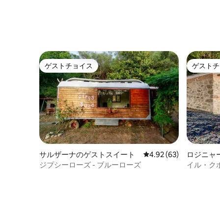
ゲストチョイス
ゲストチ
ゲストチョイス
ゲストチ
サルザーナのゲストスイート
レビュー63件、5つ星中
4.92 (63)
ロジニャ
のロフト
ジプシーローズ - ブルーローズ
イル・クボ
な独占性