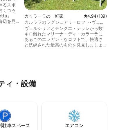
きるスポ
ろにあり
おくつろ
約5 k
tta」
カッラーラの一軒家
レビュー139件、5つ星
4.94 (139)
ています
海辺を見
カルララのラグジュアリーロフト-ヴェル
ありま
シリア-チンクエ・テッレ
ヴェルシリアとチンクエ・テッレから数
トルの広
キロ離れたマリーナ・ディ・カラーラに
の家で、
あるこのエレガントなロフトで、快適さ
ニティプ
と洗練された最高のものを発見しましょ
備えてい
う。 日光浴エリア、テラス、専用ガレー
浸り、リ
ジ、独立した入り口を備えた広々とした
を過ごす
プライベートガーデンがあります。 閑静
ートルの歩
なエリアにあり、ビーチや有名なカララ
大理石採石場からわずか数分です。 内装
はダブルベッドルーム、キッチンとリビ
ティ・設備
ングルーム（ダブルソファベッド付き）
を備えたオープンスペース、バスルーム
で構成されています。
⁠車ス⁠ペ⁠ー⁠ス
エアコン