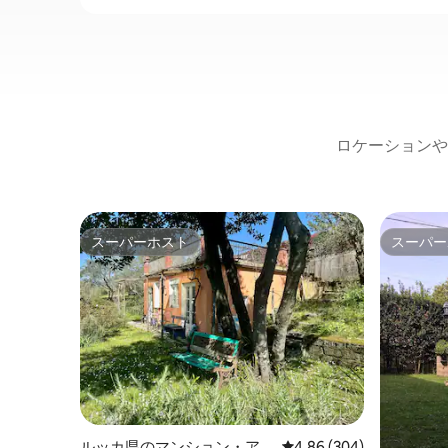
ロケーションや
スーパーホスト
スーパー
スーパーホスト
スーパー
ルッカ県のマンション・ア
レビュー304件、5つ星中
4.86 (304)