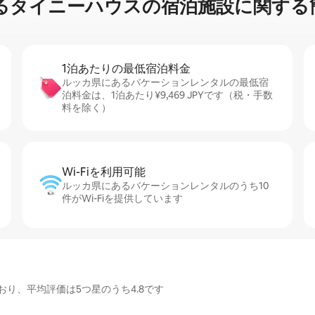
⁠イ⁠ニ⁠ー⁠ハ⁠ウ⁠ス⁠の宿⁠泊⁠施⁠設⁠に関⁠す⁠る簡
1泊あたりの最⁠低⁠宿⁠泊⁠料⁠金
ルッカ県にあるバケーションレンタルの最低宿
泊料金は、1泊あたり¥9,469 JPYです（税・手数
料を除く）
Wi-Fiを利⁠用⁠可⁠能
ルッカ県にあるバケーションレンタルのうち10
件がWi-Fiを提供しています
り、平均評価は5つ星のうち4.8です