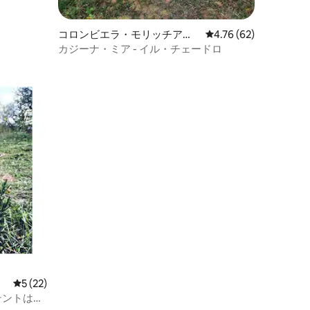
コロンビエラ・モリッチアラ
レビュー62件、5つ星
4.76 (62)
のタイニーハウス
カジーナ・ミア - イル・チェードロ
レビュー22件、5つ星中5つ星の平均評価
5 (22)
テントは含