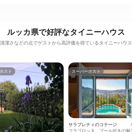
ルッカ県で好評なタイニーハウス
清潔さなどの点でゲストから高評価を得ているタイニーハウス
ホスト
スーパーホスト
ホスト
スーパーホスト
サラプレティのコテージ
フラゴロッタ、プール付きの魅
4.86つ星の平均評価