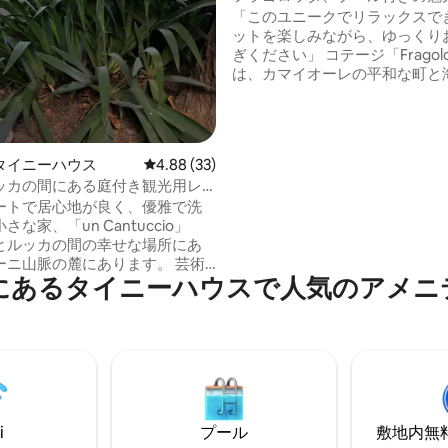
テージ
「このユニークでリラックスで
ットを楽しみながら、ゆっくり
ぎください」 コテージ「Fragolo
は、カマイオーレの平和な町と
渡す森とオリーブの木立の間に
す。コテージは、約50平方メー
さの典型的なトスカーナの田舎
海辺のパノラマを望むインフィ
タイニーハウス
レビュー33件、5つ星中4.88つ星の平均評価
4.88 (33)
ールを含め、あらゆる快適さを
ッカの間にある庭付き観光用レ
ます。フラゴロッタは、自然に
件
ートで居心地が良く、優雅で洗
ラックスした忘れられない休日
な家、「un Cantuccio」
ためにお迎えします。約300メ
とルッカの間の幸せな場所にあ
道でアクセスできます。
ーニ山脈の麓にあります。 芸術
にあるタイニーハウスで人気のアメニ
ン・ロッソーレ自然公園、バー
・ピーザ温泉センター、ティレ
（マリーナ・ディ・ピーザ、テ
ア、マリーナ・ディ・ヴェッキ
ヴィアレッジョ、ヴェルシリ
への観光ルートの出発点として
、3階
トスカーナ風に改装され、設備
i
プール
敷地内無料駐
庭園があります。