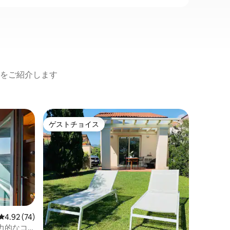
をご紹介します
カパンノ
ゲストチョイス
ゲス
ゲストチョイス
大好評
ラ・カジ
ィオ付き
とても静
オ付きの
のアパー
ス付きエ
の寝室（
可能）と
がありま
ります。
レビュー74件、5つ星中4.92つ星の平均評価
4.92 (74)
ころにあ
力的なコ
できます