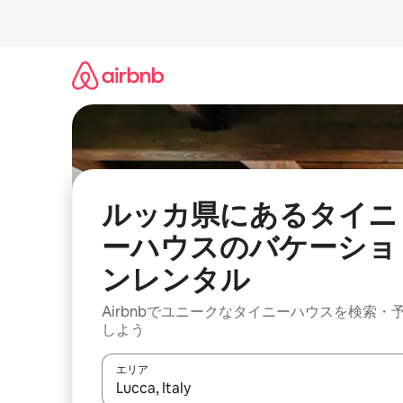
コ
ン
テ
ン
ツ
に
ス
キ
ッ
プ
ルッカ県にあるタイニ
ーハウスのバケーショ
ンレンタル
Airbnbでユニークなタイニーハウスを検索・
しよう
エリア
検索結果が表示されたら、上下の矢印キーを使っ