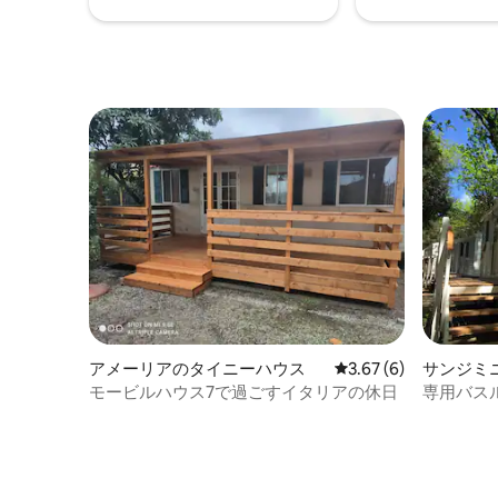
アメーリアのタイニーハウス
レビュー6件、5つ星中
3.67 (6)
サンジミ
場
モービルハウス7で過ごすイタリアの休日
専用バス