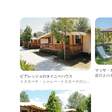
マッサ・
ニーハウ
庭付きの
ビアレッジョのタイニーハウス
トスカーナ・シャレー - トスカーナのシャ
レー、ヴィアレッジョ・ゼー