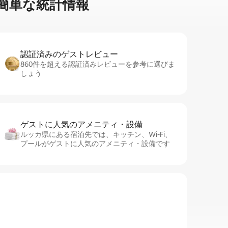
⁠単⁠な統⁠計⁠情⁠報
認証済みのゲ⁠ス⁠ト⁠レ⁠ビ⁠ュ⁠ー
860件を超える認証済みレビューを参考に選びま
しょう
ゲストに人⁠気⁠のア⁠メ⁠ニ⁠テ⁠ィ・設⁠備
ルッカ県にある宿泊先では、キッチン、Wi-Fi、
プールがゲストに人気のアメニティ・設備です