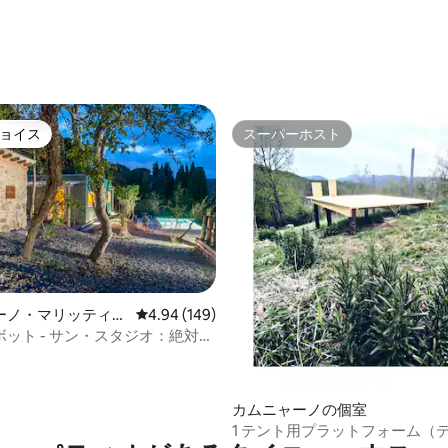
ョイス
スーパーホスト
ョイス
スーパーホスト
4.92つ星の平均評価
ーノ・マリッティモ
レビュー149件、5つ星中4.94つ星の平均評価
4.94 (149)
ット - サン・スタジオ：絶対的
カムニャーノの個室
1 テント用プラットフォーム（