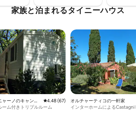
家族と泊まれるタイニーハウス
3.67つ星の平均評価
ニャーノのキャンプ
レビュー67件、5つ星中4.48つ星の平均評価
4.48 (67)
オルチャーティコの一軒家
ルーム付きトリプルルーム
インターホームによるCastagni 
(OCT100)