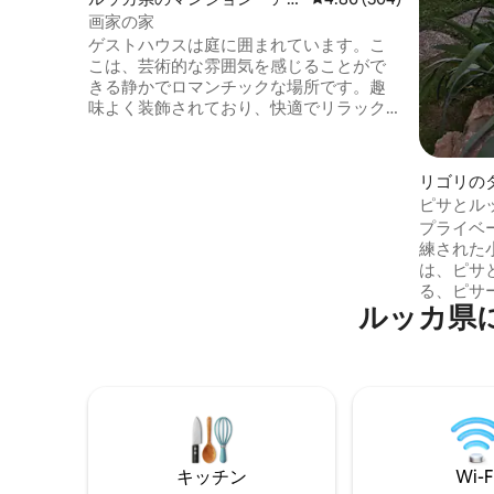
パート
画家の家
ゲストハウスは庭に囲まれています。こ
こは、芸術的な雰囲気を感じることがで
きる静かでロマンチックな場所です。趣
味よく装飾されており、快適でリラック
スした滞在に必要なものがすべて揃って
います。小さなキッチンはよく整備され
ています。トスカーナの最も美しい町へ
リゴリの
の素敵な散歩や小旅行を楽しむことがで
ピサとル
きます。ルッカは3キロの距離にあり、
ンタル物
プライベ
車、自転車、バスで簡単にアクセスでき
練された小さ
ます。徒歩圏内にあるFattoria Sardiは、
は、ピサ
ブドウ畑でのワインテイスティングツア
る、ピサ
ーを提供しており、レストランも素晴ら
ルッカ県
都市、サ
しいです。
ニ・ディ
ニア海岸
ィレンニ
アーノ、
ア）の海
最適です。 約40平方メートルの家は
建てで、
キッチン
Wi-F
の整った