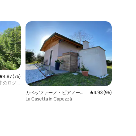
レビュー75件、5つ星中4.87つ星の平均評価
4.87 (75)
中のログ
カペッツァーノ・ピアノーレ
レビュー95件、5つ星
4.93 (95)
のタイニーハウス
La Casetta in Capezzà