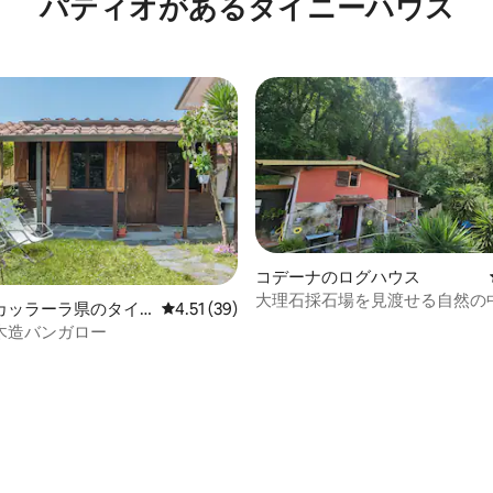
パティオがあるタイニーハウス
まれていません！）
コデーナのログハウス
大理石採石場を見渡せる自然の
カッラーラ県のタイ
レビュー39件、5つ星中4.51つ星の平均評価
4.51 (39)
ハウス。
ス
木造バンガロー